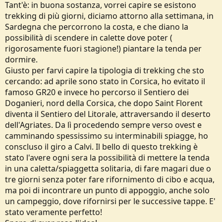
Tant'è: in buona sostanza, vorrei capire se esistono
e
trekking di più giorni, diciamo attorno alla settimana, in
Sardegna che percorrono la costa, e che diano la
possibilità di scendere in calette dove poter (
rigorosamente fuori stagione!) piantare la tenda per
dormire.
Giusto per farvi capire la tipologia di trekking che sto
cercando: ad aprile sono stato in Corsica, ho evitato il
famoso GR20 e invece ho percorso il Sentiero dei
Doganieri, nord della Corsica, che dopo Saint Florent
diventa il Sentiero del Litorale, attraversando il deserto
dell'Agriates. Da lì procedendo sempre verso ovest e
camminando spessissimo su interminabili spiagge, ho
conscluso il giro a Calvi. Il bello di questo trekking è
stato l'avere ogni sera la possibilità di mettere la tenda
in una caletta/spiaggetta solitaria, di fare magari due o
tre giorni senza poter fare rifornimento di cibo e acqua,
ma poi di incontrare un punto di appoggio, anche solo
un campeggio, dove rifornirsi per le successive tappe. E'
stato veramente perfetto!