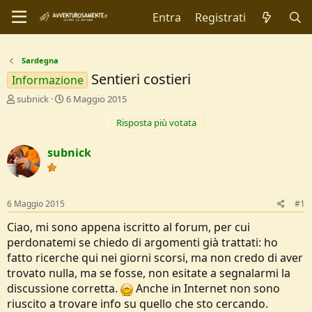
Entra
Registrati
Sardegna
Sentieri costieri
Informazione
C
D
subnick
6 Maggio 2015
r
a
Risposta più votata
e
t
a
a
t
d
subnick
o
i
r
I
e
n
D
i
6 Maggio 2015
#1
i
z
s
i
Ciao, mi sono appena iscritto al forum, per cui
c
o
perdonatemi se chiedo di argomenti già trattati: ho
u
fatto ricerche qui nei giorni scorsi, ma non credo di aver
s
trovato nulla, ma se fosse, non esitate a segnalarmi la
s
i
discussione corretta.
Anche in Internet non sono
o
riuscito a trovare info su quello che sto cercando.
n