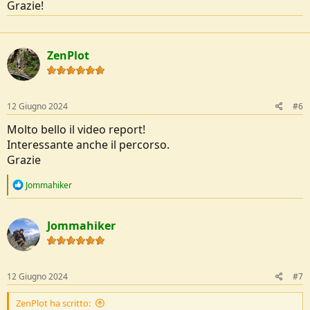
Grazie!
ZenPlot
12 Giugno 2024
#6
Molto bello il video report!
Interessante anche il percorso.
Grazie
R
Jommahiker
e
a
c
Jommahiker
t
i
o
n
s
12 Giugno 2024
#7
:
ZenPlot ha scritto: