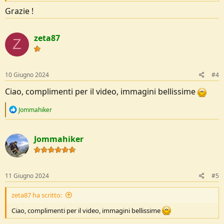
Grazie !
zeta87
Z
10 Giugno 2024
#4
Ciao, complimenti per il video, immagini bellissime
R
Jommahiker
e
a
c
Jommahiker
t
i
o
n
s
11 Giugno 2024
#5
:
zeta87 ha scritto:
Ciao, complimenti per il video, immagini bellissime