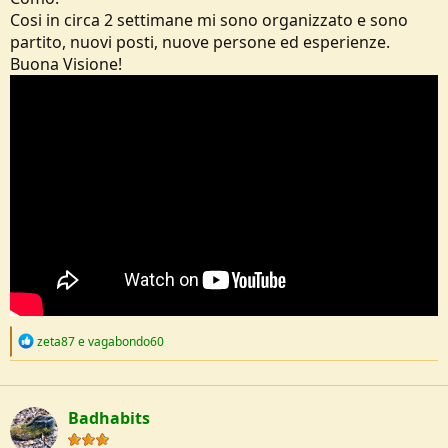
o
Cosi in circa 2 settimane mi sono organizzato e sono
n
partito, nuovi posti, nuove persone ed esperienze.
e
Buona Visione!
R
zeta87
e
vagabondo60
e
a
c
t
Badhabits
i
o