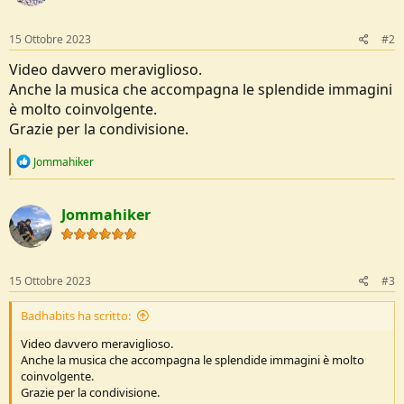
n
s
:
15 Ottobre 2023
#2
Video davvero meraviglioso.
Anche la musica che accompagna le splendide immagini
è molto coinvolgente.
Grazie per la condivisione.
R
Jommahiker
e
a
c
Jommahiker
t
i
o
n
s
15 Ottobre 2023
#3
:
Badhabits ha scritto:
Video davvero meraviglioso.
Anche la musica che accompagna le splendide immagini è molto
coinvolgente.
Grazie per la condivisione.