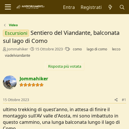
Entra
Registrati
Video
Sentiero del Viandante, balconata
Escursioni
sul lago di Como
C
D
T
Jommahiker
15 Ottobre 2023
como
lago di como
lecco
r
a
a
viadelviandante
e
t
g
a
a
Risposta più votata
t
d
o
i
Jommahiker
r
I
e
n
D
i
i
z
15 Ottobre 2023
#1
s
i
c
o
ultimo trekking di quest'anno, in attesa di finire il
u
montaggio sull'AV valle d'Aosta, mi sono imbattuto in
s
s
questo cammino, una lunga balconata lungo il lago di
i
Como.