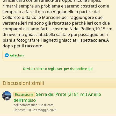
Grazie caro conterraneo.Purtroppo si,Colle Impiso
rimarrà sempre un problema e saremo costretti come
sempre o a fare il giro da Viggianello o partire dal
Colloreto o da Colle Marcione per raggiungere quel
versante.Ieri mi sono già riscattato perchè ieri con due
compagni ci siamo fatti il costone N del Pollino,10,15 cm
di neve ma ghiacciata;bella salita e poi passaggio per i
piani a fotografare i laghetti ghiacciati...spettacolare.A
dopo per il racconto
R
kallaghan
e
a
c
Devi accedere o registrarti per rispondere qui.
t
i
o
Discussioni simili
n
s
:
Serra del Prete (2181 m.) Anello
Escursione
dell'Impiso
pollinofantastico
Basilicata
Risposte
10
29 Maggio 2025