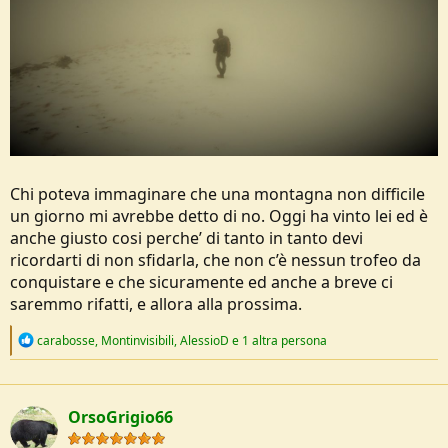
Chi poteva immaginare che una montagna non difficile
un giorno mi avrebbe detto di no. Oggi ha vinto lei ed è
anche giusto cosi perche’ di tanto in tanto devi
ricordarti di non sfidarla, che non c’è nessun trofeo da
conquistare e che sicuramente ed anche a breve ci
saremmo rifatti, e allora alla prossima.
R
carabosse
,
Montinvisibili
,
AlessioD
e 1 altra persona
e
a
c
t
OrsoGrigio66
i
o