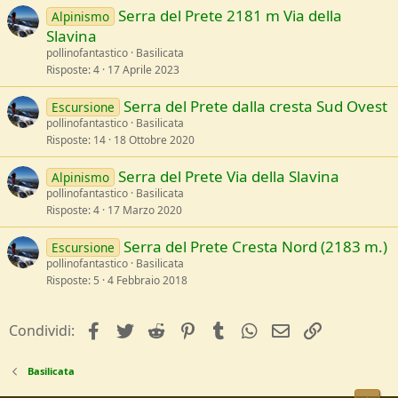
Serra del Prete 2181 m Via della
Alpinismo
Slavina
pollinofantastico
Basilicata
Risposte
4
17 Aprile 2023
Serra del Prete dalla cresta Sud Ovest
Escursione
pollinofantastico
Basilicata
Risposte
14
18 Ottobre 2020
Serra del Prete Via della Slavina
Alpinismo
pollinofantastico
Basilicata
Risposte
4
17 Marzo 2020
Serra del Prete Cresta Nord (2183 m.)
Escursione
pollinofantastico
Basilicata
Risposte
5
4 Febbraio 2018
facebook
Twitter
Reddit
Pinterest
Tumblr
WhatsApp
e-mail
Link
Condividi:
Basilicata