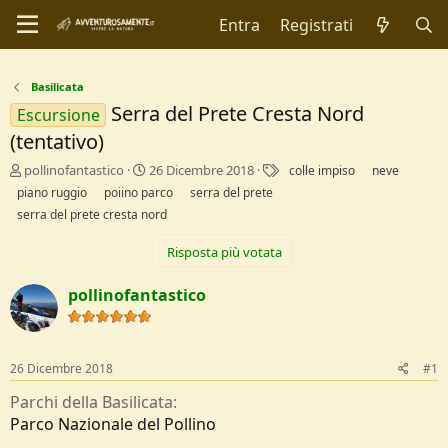
Entra
Registrati
Basilicata
Serra del Prete Cresta Nord
Escursione
(tentativo)
C
D
T
pollinofantastico
26 Dicembre 2018
colle impiso
neve
r
a
a
piano ruggio
poiino parco
serra del prete
e
t
g
serra del prete cresta nord
a
a
t
d
Risposta più votata
o
i
r
I
pollinofantastico
e
n
D
i
i
z
s
i
c
o
26 Dicembre 2018
#1
u
Parchi della Basilicata
s
s
Parco Nazionale del Pollino
i