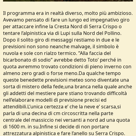
Il programma era in realtà diverso, molto più ambizioso.
Avevamo pensato di fare un lungo ed impegnativo giro
per attaccare infine la Cresta Nord di Serra Crispo o
tentare l’alpinistica via di Lupi sulla Nord del Pollino.
Dopo il solito giro di messaggi restiamo in due e le
previsioni non sono neanche malvage, il simbolo è
nuvola e sole con rialzo termico. ”Alla faccia del
bicarbonato di sodio” avrebbe detto Toto’ perché in
quota avremmo trovato condizioni di pieno inverno con
almeno zero gradi o forse meno.Da qualche tempo
queste benedette previsioni meteo sono diventate una
sorta di mistero della fede,una branca nella quale anche
gli addetti del mestiere pare stiano trovando difficoltà
nell’elaborare modelli di previsione precisi ed
attendibili.L’unica certezza e’ che la neve e’ scarsa,si
parla di una decina di cm circoscritta nella parte
centrale del massiccio nei versanti a nord ad una quota
di 1600 m. in su.Infine si decide di non portare
attrezzatura alpinistica e fare l’anello su Serra Crispo.