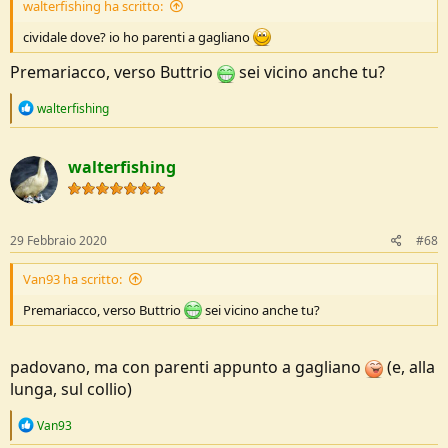
walterfishing ha scritto:
cividale dove? io ho parenti a gagliano
Premariacco, verso Buttrio
sei vicino anche tu?
R
walterfishing
e
a
c
walterfishing
t
i
o
n
s
29 Febbraio 2020
#68
:
Van93 ha scritto:
Premariacco, verso Buttrio
sei vicino anche tu?
padovano, ma con parenti appunto a gagliano
(e, alla
lunga, sul collio)
R
Van93
e