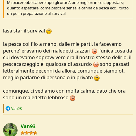
Mi piacerebbe sapere tipo gli orari/zone migliori in cui appostarsi,
quanto aspettare, come pescare senza la canna da pesca ecc... tutto
un po in preparazione al survival
lasa star il survival
la pesca col filo a mano, dalle mie parti, la facevamo
perche' eravamo dei maledetti cazzari
l'unica cosa da
cui dovevamo sopravvivere era il nostro stesso delirio, il
pescacazzeggio e' qualcosa di assurdo
sono passati
letteralmente decenni da allora, comunque siamo ot,
meglio parlarne di persona o in privato
comunque, ci vediamo con molta calma, dato che ora
sono un maledetto lebbroso
R
Van93
e
a
c
Van93
t
i