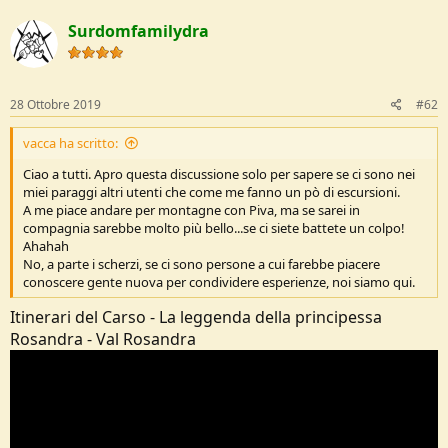
e
Surdomfamilydra
28 Ottobre 2019
#62
vacca ha scritto:
Ciao a tutti. Apro questa discussione solo per sapere se ci sono nei
miei paraggi altri utenti che come me fanno un pò di escursioni.
A me piace andare per montagne con Piva, ma se sarei in
compagnia sarebbe molto più bello...se ci siete battete un colpo!
Ahahah
No, a parte i scherzi, se ci sono persone a cui farebbe piacere
conoscere gente nuova per condividere esperienze, noi siamo qui.
Itinerari del Carso - La leggenda della principessa
Rosandra - Val Rosandra