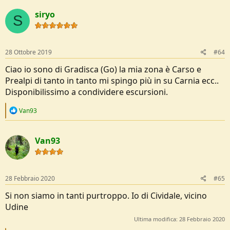
siryo
S
28 Ottobre 2019
#64
Ciao io sono di Gradisca (Go) la mia zona è Carso e
Prealpi di tanto in tanto mi spingo più in su Carnia ecc..
Disponibilissimo a condividere escursioni.
R
Van93
e
a
c
Van93
t
i
o
n
s
28 Febbraio 2020
#65
:
Si non siamo in tanti purtroppo. Io di Cividale, vicino
Udine
Ultima modifica:
28 Febbraio 2020