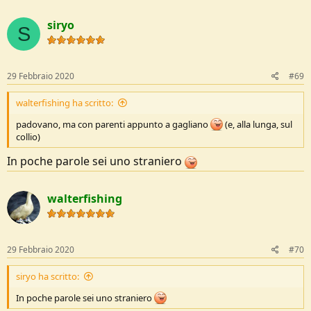
a
c
siryo
t
S
i
o
n
s
29 Febbraio 2020
#69
:
walterfishing ha scritto:
padovano, ma con parenti appunto a gagliano
(e, alla lunga, sul
collio)
In poche parole sei uno straniero
walterfishing
29 Febbraio 2020
#70
siryo ha scritto:
In poche parole sei uno straniero