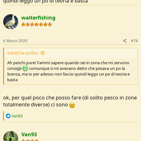
quindi leggo un po di teoria e basta
walterfishing
6 Marzo 2020
#74
Van93 ha scritto:
Ah peschi pure! Fammi sapere quando sei in zona che mi servono
consigli
comunque si mi avevano detto che pesava un po la
licenza, ma io per adesso non faccio quindi leggo un po di teoria e
basta
ok, per quel poco che posso fare (di solito pesco in zone
totalmente diverse) ci sono
R
Van93
e
a
c
Van93
t
i