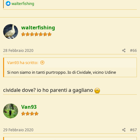
R
walterfishing
e
a
c
t
walterfishing
i
o
n
s
:
28 Febbraio 2020
#66
Van93 ha scritto:
Si non siamo in tanti purtroppo. Io di Cividale, vicino Udine
cividale dove? io ho parenti a gagliano
Van93
29 Febbraio 2020
#67