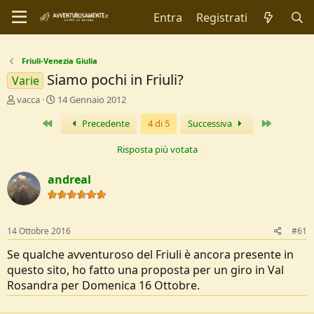
Entra
Registrati
Friuli-Venezia Giulia
Siamo pochi in Friuli?
Varie
C
D
vacca
14 Gennaio 2012
r
a
Primo
Ultimo
Precedente
4 di 5
Successiva
e
t
a
a
t
d
Risposta più votata
o
i
r
I
andreal
e
n
D
i
i
z
s
i
14 Ottobre 2016
#61
c
o
u
Se qualche avventuroso del Friuli è ancora presente in
s
questo sito, ho fatto una proposta per un giro in Val
s
Rosandra per Domenica 16 Ottobre.
i
o
n