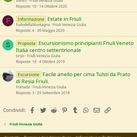
Van93
Friuli-Venezia Giulia
Risposte
10
14 Ottobre 2020
Estate in Friuli
Informazione
F
a
FudodellaMontagna
Friuli-Venezia Giulia
Risposte
4
30 Maggio 2020
i
Escursionismo principianti Friuli Veneto
Proposta
S
Italia centro settentrionale
siryo
Friuli-Venezia Giulia
Risposte
18
4 Ottobre 2019
Facile anello per cima Tulsti da Prato
Escursione
di Resia Friuli.
Franada
Friuli-Venezia Giulia
Risposte
3
29 Settembre 2018
facebook
Twitter
Reddit
Pinterest
Tumblr
WhatsApp
e-mail
Link
Condividi:
Friuli-Venezia Giulia