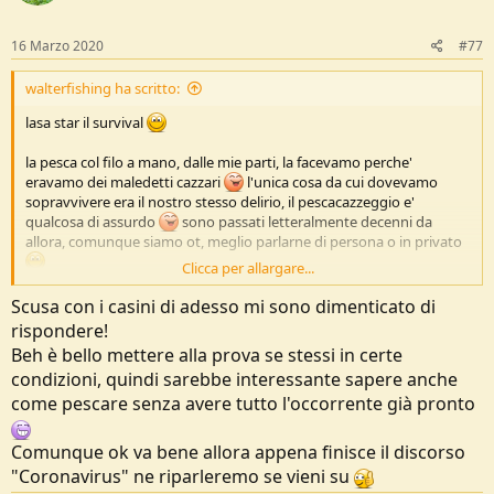
o
n
s
16 Marzo 2020
#77
:
walterfishing ha scritto:
lasa star il survival
la pesca col filo a mano, dalle mie parti, la facevamo perche'
eravamo dei maledetti cazzari
l'unica cosa da cui dovevamo
sopravvivere era il nostro stesso delirio, il pescacazzeggio e'
qualcosa di assurdo
sono passati letteralmente decenni da
allora, comunque siamo ot, meglio parlarne di persona o in privato
Clicca per allargare...
comunque, ci vediamo con molta calma, dato che ora sono un
Scusa con i casini di adesso mi sono dimenticato di
maledetto lebbroso
rispondere!
Beh è bello mettere alla prova se stessi in certe
condizioni, quindi sarebbe interessante sapere anche
come pescare senza avere tutto l'occorrente già pronto
Comunque ok va bene allora appena finisce il discorso
"Coronavirus" ne riparleremo se vieni su