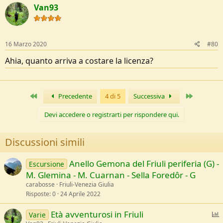
c
Van93
t
i
o
n
s
16 Marzo 2020
#80
:
Ahia, quanto arriva a costare la licenza?
Primo
Ultimo
Precedente
4 di 5
Successiva
Devi accedere o registrarti per rispondere qui.
Discussioni simili
Anello Gemona del Friuli periferia (G) -
Escursione
M. Glemina - M. Cuarnan - Sella Foredôr - G
carabosse
Friuli-Venezia Giulia
Risposte
0
24 Aprile 2022
S
Età avventurosi in Friuli
Varie