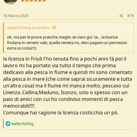
16 Marzo 2020
#79
walterfishing ha scritto:
ok, ma per le prove pratiche meglio se vieni giu' te... la licenza
friulana in veneto vale, quella veneta no, devi pagare un permesso
extra (e costa!!!)
la licenza in Friuli l'ho tenuta fino a pochi anni fà poi il
lavoro mi ha portato via tutto il tempo che prima
dedicavo alla pesca in fiume e quindi mi sono cimentato
alla pesca in mare (che come saprai sicuramente e tutta
un'altra cosa) ma il fiume mi manca molto, pescavo sul
Livenza ,Cellina,Meduno, Isonzo, solo o spesso con un
paio di amici con cui ho condiviso momenti di pesca
memorabili!!!!
Comunque hai ragione la licenza costicchia un pò.
R
walterfishing
e
a