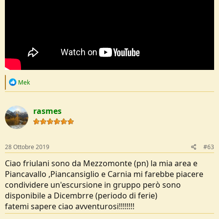
R
Mek
e
a
c
rasmes
t
i
o
n
s
28 Ottobre 2019
#63
:
Ciao friulani sono da Mezzomonte (pn) la mia area e
Piancavallo ,Piancansiglio e Carnia mi farebbe piacere
condividere un'escursione in gruppo però sono
disponibile a Dicembrre (periodo di ferie)
fatemi sapere ciao avventurosi!!!!!!!!