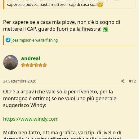
sapere se piove... basta mettere il cap di casa sua
Per sapere se a casa mia piove, non c'è bisogno di
mettere il CAP, guardo fuori dalla finestra!
R
joesimpson
e
walterfishing
e
a
c
andreal
t
i
o
n
s
24 Settembre 2020
#12
:
Oltre a arpav (che vale solo per il veneto, per la
montagna è ottimo) se ne vuoi uno più generale
suggerisco Windy:
https://www.windy.com
Molto ben fatto, ottima grafica, vari tipi di livello di