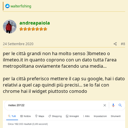
R
walterfishing
e
a
c
andreapaiola
t
i
o
n
s
24 Settembre 2020
#8
:
per le città grandi non ha molto senso 3bmeteo o
ilmeteo.it in quanto coprono con un dato tutta l'area
metropolitana ovviamente facendo una media...
per la città preferisco mettere il cap su google, hai i dato
relativi a quel cap quindi più precisi... se lo fai con
chrome hai il widget piuttosto comodo