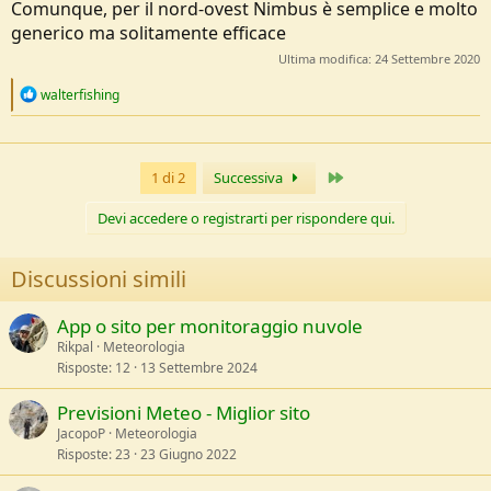
Comunque, per il nord-ovest Nimbus è semplice e molto
generico ma solitamente efficace
Ultima modifica:
24 Settembre 2020
R
walterfishing
e
a
c
t
Ultimo
1 di 2
Successiva
i
o
n
Devi accedere o registrarti per rispondere qui.
s
:
Discussioni simili
App o sito per monitoraggio nuvole
Rikpal
Meteorologia
Risposte
12
13 Settembre 2024
Previsioni Meteo - Miglior sito
JacopoP
Meteorologia
Risposte
23
23 Giugno 2022