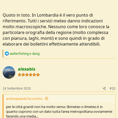
Quoto in toto. In Lombardia è il vero punto di
riferimento. Tutti i servizi meteo danno indicazioni
molto macroscopiche. Nessuno come loro conosce la
particolare orografia della regione (molto complessa
con pianura, laghi, monti) e sono quindi in grado di
elaborare dei bollettini effettivamente attendibili.
R
walterfishing
e
dang
e
a
c
alexabis
t
i
o
n
s
24 Settembre 2020
#20
:
andreapaiola ha scritto:
per le città grandi non ha molto senso 3bmeteo o ilmeteo.it in
quanto coprono con un dato tutta l'area metropolitana ovviamente
facendo una media...