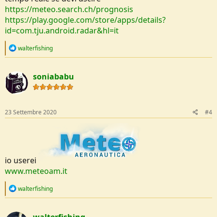
https://meteo.search.ch/prognosis
https://play.google.com/store/apps/details?
id=com.tju.android.radar&hl=it
R
walterfishing
e
a
c
soniababu
t
i
o
n
s
23 Settembre 2020
#4
:
io userei
www.meteoam.it
R
walterfishing
e
a
c
walterfishing