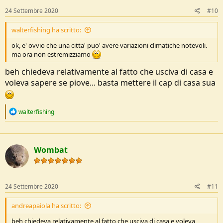
s
24 Settembre 2020
#10
:
walterfishing ha scritto:
ok, e' ovvio che una citta' puo' avere variazioni climatiche notevoli.
ma ora non estremizziamo
beh chiedeva relativamente al fatto che usciva di casa e
voleva sapere se piove... basta mettere il cap di casa sua
R
walterfishing
e
a
c
t
Wombat
i
o
n
s
:
24 Settembre 2020
#11
andreapaiola ha scritto:
beh chiedeva relativamente al fatto che usciva di casa e voleva