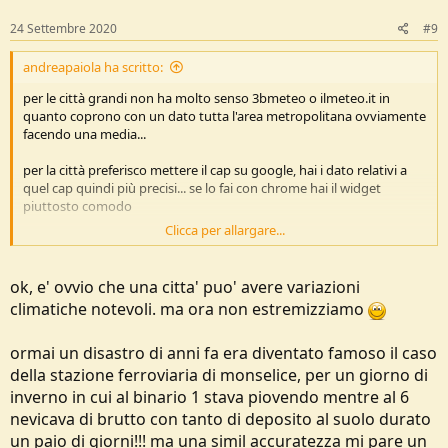
24 Settembre 2020
#9
andreapaiola ha scritto:
per le città grandi non ha molto senso 3bmeteo o ilmeteo.it in
quanto coprono con un dato tutta l'area metropolitana ovviamente
facendo una media...
per la città preferisco mettere il cap su google, hai i dato relativi a
quel cap quindi più precisi... se lo fai con chrome hai il widget
piuttosto comodo
Clicca per allargare...
Vedi l'allegato 213414
https://www.google.com/search?q=meteo+20122
ok, e' ovvio che una citta' puo' avere variazioni
climatiche notevoli. ma ora non estremizziamo
ormai un disastro di anni fa era diventato famoso il caso
della stazione ferroviaria di monselice, per un giorno di
inverno in cui al binario 1 stava piovendo mentre al 6
nevicava di brutto con tanto di deposito al suolo durato
un paio di giorni!!! ma una simil accuratezza mi pare un