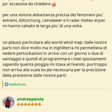
po' eccessiva da chiedere
per una visione abbastanza precisa dei fenomeni piu'
estremi, blitzortung, rainviewer e il radar meteo arpav
mi hanno salvato le terga piu' di una volta.
un plauso particolare alla world wind map: dalle nostre
parti non dice molto ma in inghilterra mi permetteva di
vedere perturbazioni in arrivo con un giorno o due di
vantaggio e quindi di programmare i miei spostamenti
sapendo quanta pioggia mi stava arrivando. purtroppo
non arriva alla scala locale necessaria per la precisione
della previsione dalle nostre parti.
R
BabboPaulo
e
a
c
andreapaiola
t
i
o
n