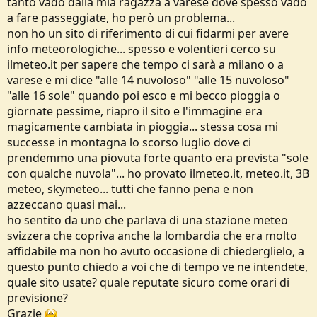
tanto vado dalla mia ragazza a varese dove spesso vado
e
a fare passeggiate, ho però un problema...
non ho un sito di riferimento di cui fidarmi per avere
info meteorologiche... spesso e volentieri cerco su
ilmeteo.it per sapere che tempo ci sarà a milano o a
varese e mi dice "alle 14 nuvoloso" "alle 15 nuvoloso"
"alle 16 sole" quando poi esco e mi becco pioggia o
giornate pessime, riapro il sito e l'immagine era
magicamente cambiata in pioggia... stessa cosa mi
successe in montagna lo scorso luglio dove ci
prendemmo una piovuta forte quanto era prevista "sole
con qualche nuvola"... ho provato ilmeteo.it, meteo.it, 3B
meteo, skymeteo... tutti che fanno pena e non
azzeccano quasi mai...
ho sentito da uno che parlava di una stazione meteo
svizzera che copriva anche la lombardia che era molto
affidabile ma non ho avuto occasione di chiederglielo, a
questo punto chiedo a voi che di tempo ve ne intendete,
quale sito usate? quale reputate sicuro come orari di
previsione?
Grazie