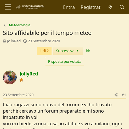
Entra
Registrati
Meteorologia
Sito affidabile per il tempo meteo
C
D
JollyRed
23 Settembre 2020
r
a
Ultimo
1 di 2
Successiva
e
t
a
a
t
d
Risposta più votata
o
i
r
I
JollyRed
e
n
D
i
i
z
s
i
23 Settembre 2020
#1
c
o
u
Ciao ragazzi sono nuovo del forum e vi ho trovato
s
perchè cercavo un forum preparato e mi sono
s
imbattuto in voi.
i
vorrei chiedervi una cosa, io abito e vivo a milano, ogni
o
n