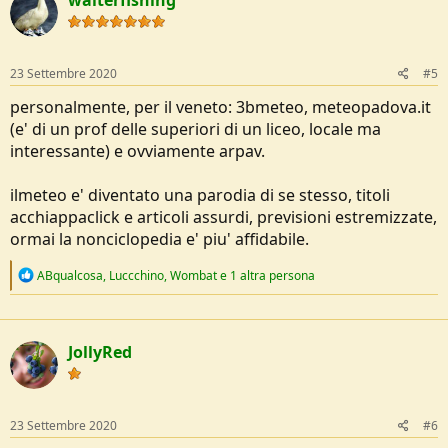
t
i
o
n
s
23 Settembre 2020
#5
:
personalmente, per il veneto: 3bmeteo, meteopadova.it
(e' di un prof delle superiori di un liceo, locale ma
interessante) e ovviamente arpav.
ilmeteo e' diventato una parodia di se stesso, titoli
acchiappaclick e articoli assurdi, previsioni estremizzate,
ormai la nonciclopedia e' piu' affidabile.
R
ABqualcosa
,
Luccchino
,
Wombat
e 1 altra persona
e
a
c
t
JollyRed
i
o
n
s
:
23 Settembre 2020
#6