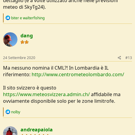
dettaglio (e a volte utilizzato anche nelle previsioni
meteo di SkyTg24).
R
biter
e
walterfishing
e
a
c
dang
t
i
o
n
s
24 Settembre 2020
#13
:
Ma nessuno nomina il CML?! In Lombardia è IL
riferimento:
http://www.centrometeolombardo.com/
Il sito svizzero è questo
https://www.meteosvizzera.admin.ch/
affidabile ma
ovviamente disponibile solo per le zone limitrofe.
R
nolby
e
a
c
andreapaiola
t