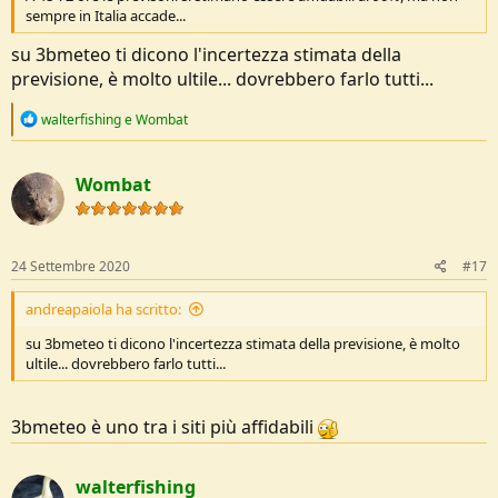
sempre in Italia accade...
su 3bmeteo ti dicono l'incertezza stimata della
previsione, è molto ultile... dovrebbero farlo tutti...
R
walterfishing
e
Wombat
e
a
c
Wombat
t
i
o
n
s
24 Settembre 2020
#17
:
andreapaiola ha scritto:
su 3bmeteo ti dicono l'incertezza stimata della previsione, è molto
ultile... dovrebbero farlo tutti...
3bmeteo è uno tra i siti più affidabili
walterfishing