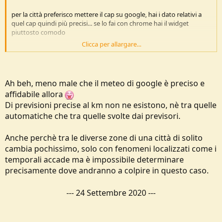
per la città preferisco mettere il cap su google, hai i dato relativi a
quel cap quindi più precisi... se lo fai con chrome hai il widget
piuttosto comodo
Clicca per allargare...
Vedi l'allegato 213414
https://www.google.com/search?q=meteo+20122
Ah beh, meno male che il meteo di google è preciso e
affidabile allora
Di previsioni precise al km non ne esistono, nè tra quelle
automatiche che tra quelle svolte dai previsori.
Anche perchè tra le diverse zone di una città di solito
cambia pochissimo, solo con fenomeni localizzati come i
temporali accade ma è impossibile determinare
precisamente dove andranno a colpire in questo caso.
---
24 Settembre 2020
---