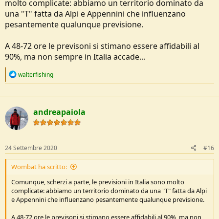
molto complicate: abbiamo un territorio dominato da
una "T" fatta da Alpi e Appennini che influenzano
pesantemente qualunque previsione.
A 48-72 ore le previsoni si stimano essere affidabili al
90%, ma non sempre in Italia accade...
R
walterfishing
e
a
c
t
andreapaiola
i
o
n
s
:
24 Settembre 2020
#16
Wombat ha scritto:
Comunque, scherzi a parte, le previsioni in Italia sono molto
complicate: abbiamo un territorio dominato da una "T" fatta da Alpi
e Appennini che influenzano pesantemente qualunque previsione.
A 48-72 ore le previsoni si stimano essere affidabili al 90%, ma non