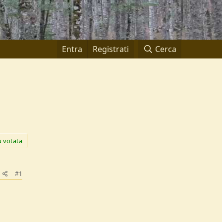
Entra
Registrati
Cerca
ù votata
#1