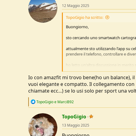
t
12 Maggio 2025
i
o
n
TopoGigio ha scritto:
s
:
Buongiorno,
sto cercando uno smartwatch cartograf
attualmente sto utilizzando l'app su c
prendere il telefono, controllare e div
ho letto un'altra discussione in merito
non volendo fare un mutuo su un garmin
Io con amazfit mi trovo bene(ho un balance), il 
vuoi elegante e compatto. Il collegamento con l
le mie esigenze per ora sono molto tra
chiamate ecc...) se lo usi solo per sport una vol
frequentemente giornaliere.
R
TopoGigio
e
MarciB92
cercherei però un prodotto con buona b
e
a
chiedo anche, se qualcuno lo possiede, s
c
TopoGigio
che sia un buon prodotto per un amato
t
13 Maggio 2025
i
o
Grazie
Buongiorno,
n