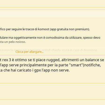
ico per seguire le tracce di komoot (app gratuita non premium).
ellulare ma oggettivamente non è comodissima da utilizzare, spesso devo
enta un pelo noioso.
 ma non la riesco più a trovare, quindi chiedo scusa in caso di doppione.
Clicca per allargare...
, avevo notato il t-rex3 di amazfit.
t rex 3 è ottimo se ti piace rugged, altrimenti un balance se 
'app serve principalmente per la parte "smart"(notifiche,
nquille, mi serve seguire percorsi per escursioni di massimo 2 gg ma più
ta che hai caricato i gpx l'app non serve.
atteria e prestazioni.
e è facile da utilizzare e se si connette bene con l'app e in generale se valut
re senza spendere una cifra.