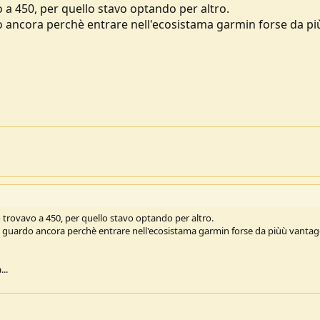
e, anche molto bello esteticamente e conta tanto dato che lo indossiamo ed è
vo a 450, per quello stavo optando per altro.
o sicuramente sul Fenix 7 (conosco da una vita Garmin e sono al secondo Fe
rdo ancora perchè entrare nell'ecosistama garmin forse da pi
te
i Sunto o Polar o Coros
 lo trovavo a 450, per quello stavo optando per altro.
ora guardo ancora perchè entrare nell'ecosistama garmin forse da piùù vantag
..