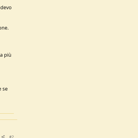
 devo
one.
a più
e se
#2