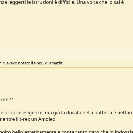
a leggerti le istruzioni è difficile. Una volta che lo sai è
, avevo notato il t-rex3 di amazfit.
rex ??
le proprie esigenze, ma già la durata della batteria è netta
mentre il t-rex un Amoled
 molto bello esteticamente e conta tanto dato che lo indoss