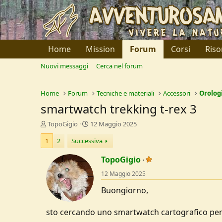
Home
Mission
Forum
Corsi
Riso
Nuovi messaggi
Cerca nel forum
Home
Forum
Tecniche e materiali
Accessori
Orolog
smartwatch trekking t-rex 3
C
D
TopoGigio
12 Maggio 2025
r
a
1
2
Successiva
e
t
a
a
TopoGigio
t
d
o
i
12 Maggio 2025
r
I
e
n
Buongiorno,
D
i
i
z
sto cercando uno smartwatch cartografico per 
s
i
c
o