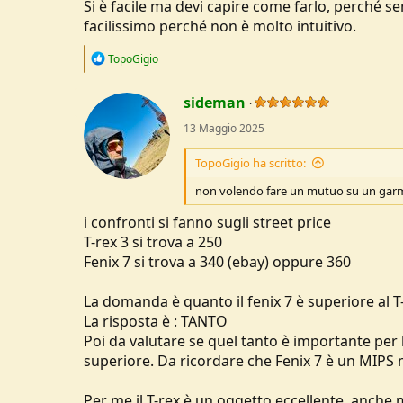
Si è facile ma devi capire come farlo, perché senz
facilissimo perché non è molto intuitivo.
R
TopoGigio
e
a
c
sideman
t
13 Maggio 2025
i
o
n
TopoGigio ha scritto:
s
:
non volendo fare un mutuo su un garmin
i confronti si fanno sugli street price
T-rex 3 si trova a 250
Fenix 7 si trova a 340 (ebay) oppure 360
La domanda è quanto il fenix 7 è superiore al T-
La risposta è : TANTO
Poi da valutare se quel tanto è importante per 
superiore. Da ricordare che Fenix 7 è un MIPS 
Per me il T-rex è un oggetto eccellente, anche