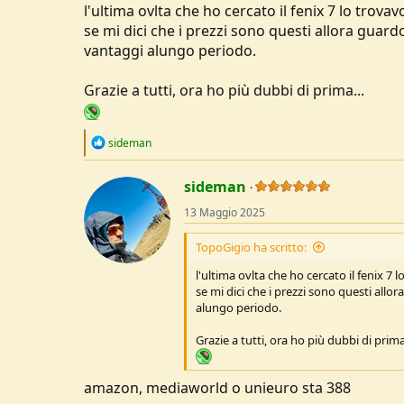
Per me il T-rex è un oggetto eccellent
l'ultima ovlta che ho cercato il fenix 7 lo trova
prezzo eccellente, ma per 100 euro vad
se mi dici che i prezzi sono questi allora gua
vantaggi alungo periodo.
Quindi le valutazioni da fare sono ques
esattamente come il confronto con altr
Grazie a tutti, ora ho più dubbi di prima...
sid
R
sideman
e
a
c
sideman
t
13 Maggio 2025
i
o
n
TopoGigio ha scritto:
s
:
l'ultima ovlta che ho cercato il fenix 7
se mi dici che i prezzi sono questi all
alungo periodo.
Grazie a tutti, ora ho più dubbi di prima.
amazon, mediaworld o unieuro sta 388