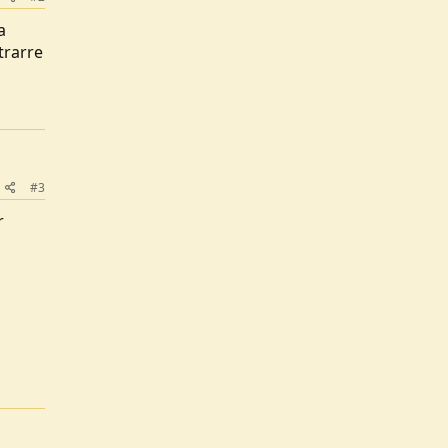
a
trarre
#3
r