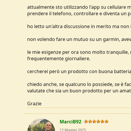
u
attualmente sto utilizzando l'app su cellulare
s
prendere il telefono, controllare e diventa un 
s
i
ho letto un'altra discussione in merito ma non 
o
n
e
non volendo fare un mutuo su un garmin, avevo 
le mie esigenze per ora sono molto tranquille,
frequentemente giornaliere.
cercherei però un prodotto con buona batteria 
chiedo anche, se qualcuno lo possiede, se è faci
valutate che sia un buon prodotto per un amat
Grazie
MarciB92
12 Maggio 2025