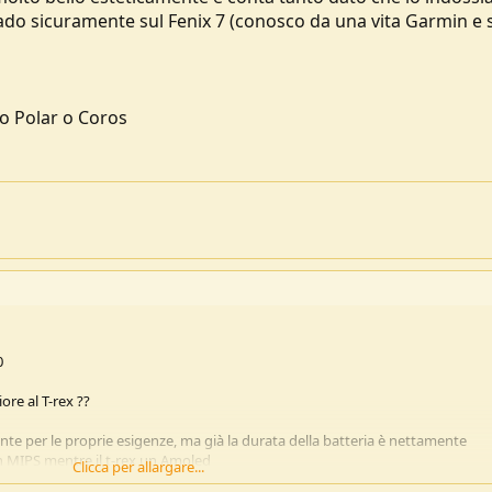
vado sicuramente sul Fenix 7 (conosco da una vita Garmin e
 o Polar o Coros
0
ore al T-rex ??
nte per le proprie esigenze, ma già la durata della batteria è nettamente
un MIPS mentre il t-rex un Amoled
Clicca per allargare...