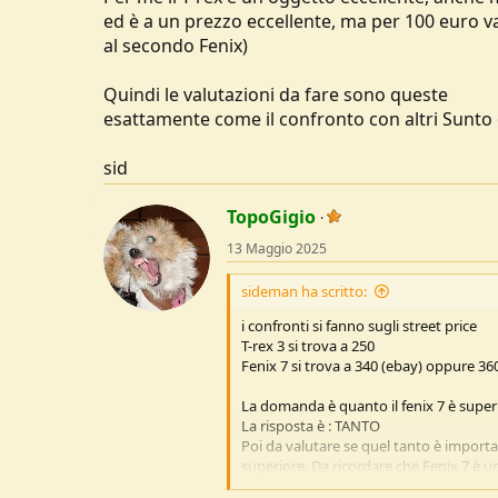
ed è a un prezzo eccellente, ma per 100 euro 
al secondo Fenix)
Quindi le valutazioni da fare sono queste
esattamente come il confronto con altri Sunto
sid
TopoGigio
13 Maggio 2025
sideman ha scritto:
i confronti si fanno sugli street price
T-rex 3 si trova a 250
Fenix 7 si trova a 340 (ebay) oppure 36
La domanda è quanto il fenix 7 è superi
La risposta è : TANTO
Poi da valutare se quel tanto è importa
superiore. Da ricordare che Fenix 7 è 