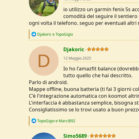
io utilizzo un garmin fenix 5s a
comodità del seguire il sentiero
ogni volta il telefono. seguo per eventuali altri
R
Djakoric
e
TopoGigio
e
a
c
Djakoric
D
t
12 Maggio 2025
i
o
Io ho l'amazfit balance (dovrebb
n
s
tutto quello che hai descritto.
:
Parlo di android.
Mappe offline, buona batteria (ti fai 3 giorni c
C'è l'integrazione automatica con koomot altrim
L'interfaccia è abbastanza semplice, bisogna stu
Consigliatissimo se lo trovi usato a buon prezz
R
TopoGigio
e
MarciB92
e
a
c
Simo5689