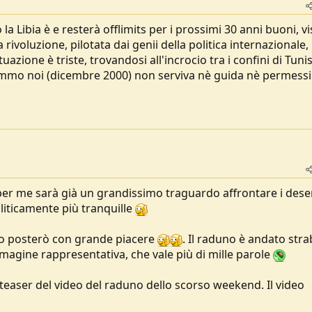
 la Libia è e resterà offlimits per i prossimi 30 anni buoni, vi
rivoluzione, pilotata dai genii della politica internazionale,
uazione è triste, trovandosi all'incrocio tra i confini di Tunis
vammo noi (dicembre 2000) non serviva nè guida nè permessi
 per me sarà già un grandissimo traguardo affrontare i deser
liticamente più tranquille
lo posterò con grande piacere
. Il raduno è andato str
mmagine rappresentativa, che vale più di mille parole
 teaser del video del raduno dello scorso weekend. Il video