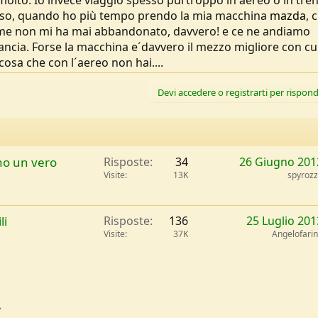
 molto. Io invece viaggio spesso purtroppo in aereo o in tre
sso, quando ho più tempo prendo la mia macchina
mazda
, 
ieme non mi ha mai abbandonato, davvero! e ce ne andiamo
 Francia. Forse la macchina e´davvero il mezzo migliore con cu
cosa che con l´aereo non hai....
Devi accedere o registrarti per rispond
no un vero
Risposte
34
26 Giugno 201
Visite
13K
spyroz
li
Risposte
136
25 Luglio 201
Visite
37K
Angelofari
l
Link