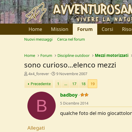
Home
Mission
Forum
Corsi
Riso
Nuovi messaggi
Cerca nel forum
Home
Forum
Discipline outdoor
Mezzi motorizzati
sono curioso...elenco mezzi
C
D
4x4_forever
9 Novembre 2007
r
a
Precedente
1
…
17
18
19
e
t
a
a
badboy
t
d
B
o
i
5 Dicembre 2014
r
I
e
n
qualche foto del mio giocattol
D
i
i
z
s
i
Allegati
c
o