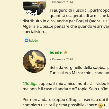
8 Dicembre 2014
Ti auguro di riuscirci...purtroppo
quantità esagerata di armi che la 
distribuito in giro, anche per Borj el Qadra la sit
Algeria e Libia...e pensare che quando vi arri
specialisigh...
R
bdade
e
a
c
bdade
t
9 Dicembre 2014
i
o
Beh, da verginello della sabbia,
n
s
Tunisini e/o Marocchini, zone po
:
@lodiga
appena il mio amico monterà il video 
ma non è il caso di andare off topic. Solo un'i
Per non andare troppo offtopic inserisco qui il
completo uscirà il prima possibile (spero
)