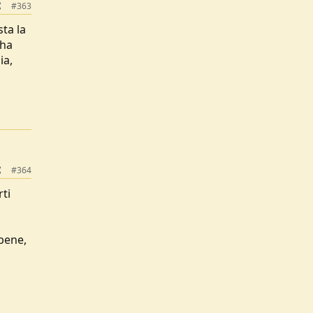
#363
sta la
 ha
ia,
#364
ti
abene,