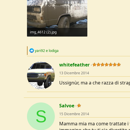
img_4612 (2).jpg
185,7 KB · Visite: 374
R
yari92
e
lodiga
e
a
c
whitefeather
t
13 Dicembre 2014
i
o
Ussignùr, ma a che razza di stra
n
s
:
Salvoe
S
15 Dicembre 2014
Mamma mia ma come trattate i vo