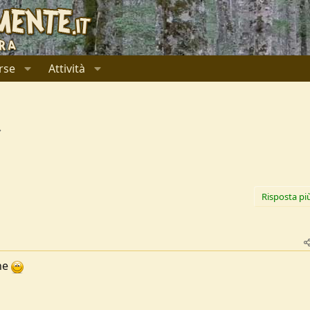
rse
Attività
Risposta pi
one