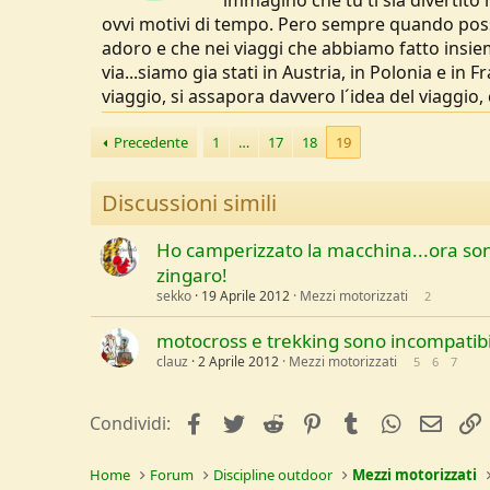
immagino che tu ti sia divertito
ovvi motivi di tempo. Pero sempre quando po
adoro e che nei viaggi che abbiamo fatto ins
via...siamo gia stati in Austria, in Polonia e in
viaggio, si assapora davvero l´idea del viaggio, 
Precedente
1
…
17
18
19
Discussioni simili
Ho camperizzato la macchina...ora so
zingaro!
sekko
19 Aprile 2012
Mezzi motorizzati
2
motocross e trekking sono incompatibi
clauz
2 Aprile 2012
Mezzi motorizzati
5
6
7
facebook
Twitter
Reddit
Pinterest
Tumblr
WhatsApp
e-mai
Condividi:
Home
Forum
Discipline outdoor
Mezzi motorizzati