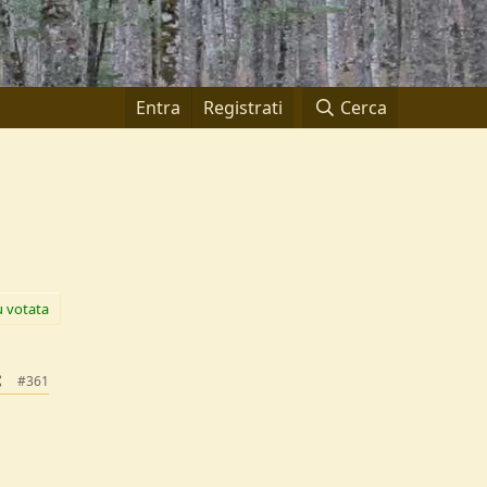
Entra
Registrati
Cerca
ù votata
#361