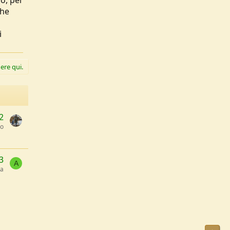
no, per
che
i
ere qui.
2
zo
3
A
na