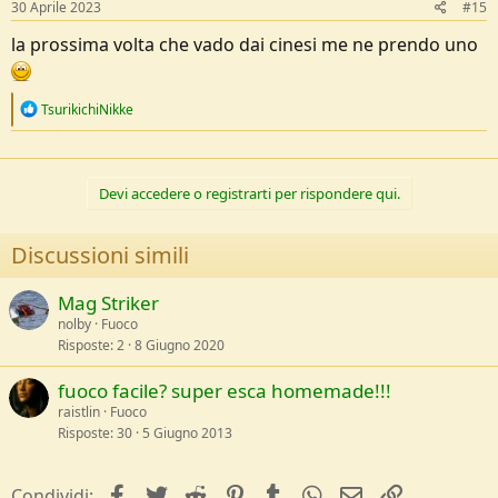
s
30 Aprile 2023
#15
:
la prossima volta che vado dai cinesi me ne prendo uno
R
TsurikichiNikke
e
a
c
t
Devi accedere o registrarti per rispondere qui.
i
o
n
Discussioni simili
s
:
Mag Striker
nolby
Fuoco
Risposte
2
8 Giugno 2020
fuoco facile? super esca homemade!!!
raistlin
Fuoco
Risposte
30
5 Giugno 2013
facebook
Twitter
Reddit
Pinterest
Tumblr
WhatsApp
e-mail
Link
Condividi: