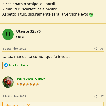
direzionato a scalpello i bordi.
2 minuti di scartatrice a nastro.
Aspetto il tuo, sicuramente sarà la versione evo!
Utente 32570
U
Guest
8 Settembre 2022
#6
La tua manualità comunque fa invdia.
R
TsurikichiNikke
e
a
c
TsurikichiNikke
t
i
o
n
s
8 Settembre 2022
#7
:
Tba ha scritto: