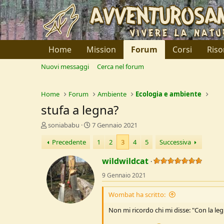
Home
Mission
Forum
Corsi
Riso
Nuovi messaggi
Cerca nel forum
Home
Forum
Ambiente
Ecologia e ambiente
stufa a legna?
C
D
soniababu
7 Gennaio 2021
r
a
Precedente
1
2
3
4
5
Successiva
e
t
a
a
wildwildcat
t
d
o
i
9 Gennaio 2021
r
I
e
n
Wombat ha scritto:
D
i
i
z
Non mi ricordo chi mi disse: "Con la leg
s
i
c
o