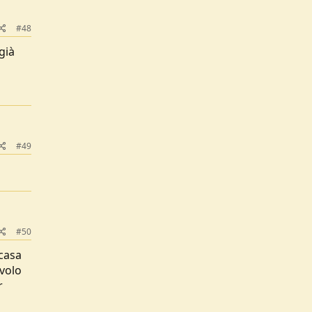
#48
già
#49
#50
 casa
volo
r