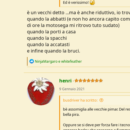
Ed è verissimo!
u
s
è un vecchi detto ...ma è anche riduttivo, io tro
s
quando la abbatti (e non ho ancora capito com
i
di ore la motosega mi ritrovo tuto sudato)
o
quando la porti a casa
n
e
quando la spacchi
quando la accatasti
e infine quando la bruci.
R
NinjaMargaro
e
whitefeather
e
a
c
t
henri
i
o
9 Gennaio 2021
n
s
busdriver ha scritto:
:
bè assomiglia alle vecchie pimar. Del 
bella pira.
Oppure se si deve per forza fare i tecnol