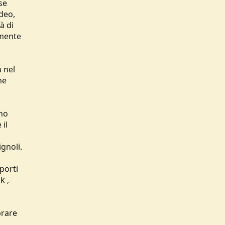
se
deo,
à di
lmente
a nel
ne
 ho
 il
gnoli.
porti
k ,
brare