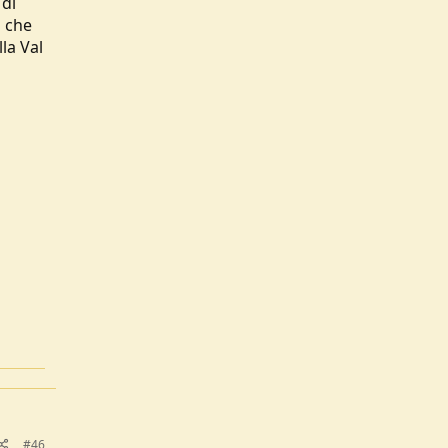
 di
a che
la Val
#46