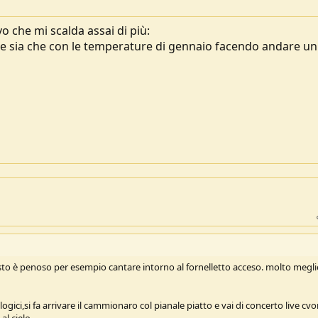
vo che mi scalda assai di più:
e sia che con le temperature di gennaio facendo andare un
resto è penoso per esempio cantare intorno al fornelletto acceso. molto megl
ogici,si fa arrivare il cammionaro col pianale piatto e vai di concerto live cv