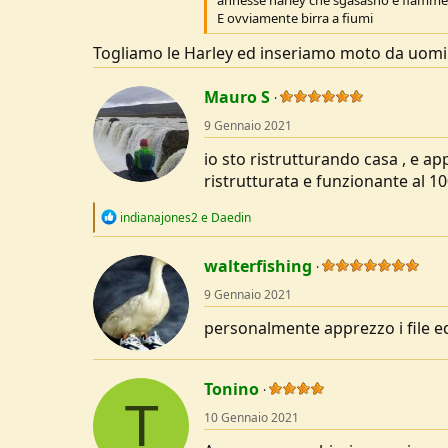
annesse harley che sgasasno e fiamme a
E ovviamente birra a fiumi
Togliamo le Harley ed inseriamo moto da uomi
Mauro S
9 Gennaio 2021
io sto ristrutturando casa , e ap
ristrutturata e funzionante al 1
R
indianajones2
e
Daedin
e
a
c
walterfishing
t
9 Gennaio 2021
i
o
personalmente apprezzo i file ed i
n
s
:
Tonino
T
10 Gennaio 2021