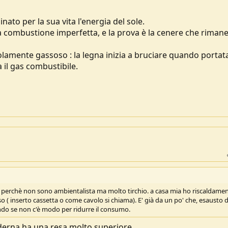
nato per la sua vita l'energia del sole.
una combustione imperfetta, e la prova è la cenere che rimane
olamente gassoso : la legna inizia a bruciare quando portata
il gas combustibile.
rso perchè non sono ambientalista ma molto tirchio. a casa mia ho riscaldame
 ( inserto cassetta o come cavolo si chiama). E' già da un po' che, esausto d
ando se non c'è modo per ridurre il consumo.
derna ha una resa molto superiore.