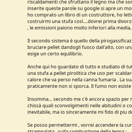
riscaldamenti che sfruttano il legno ma che son
inserite queste parole su google si apre un mo
ho comprato un libro di un costruttore, ho letto
costruirmi una stufa così....dovrei prima divor
, le emissioni paiono molto inferiori alla media
Il secondo sistema è quello della pirogassificaz
bruciare pellet dandogli fuoco dall'alto, con 
esige un certo equilibrio.
Anche qui ho guardato di tutto e studiato di tu
una stufa a pellet pirolitica che uso per scalda
calore che va perso nella canna fumaria . La s
praticamente non si sporca. Il fumo non esiste
Insomma... secondo me c'è ancora spazio per m
chissà quali sconvolgimenti nelle abitudini o cos
inevitabile, ma io sinceramente mi fido di piu del
Se posso permettermi , vorrei accendere la cu
strampalata , sulla combustione della legna :