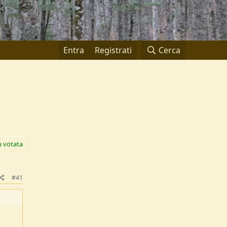
Entra
Registrati
Cerca
ù votata
#41