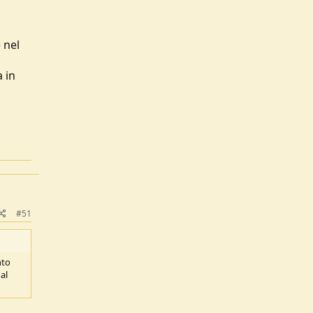
 nel
 in
#51
nto
al