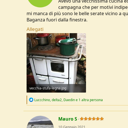
Avevo una vecchissima cucina eco
campagna che per motivi indipen
mi manca di più sono le belle serate vicino a qu
Baganza fuori dalla finestra.
Allegati
vecchia-stufa-legna.jpg
56,5 KB · Visite: 1.537
R
Luccchino
,
delta2
,
Daedin
e 1 altra persona
e
a
c
t
Mauro S
i
o
10 Gennaio 2021