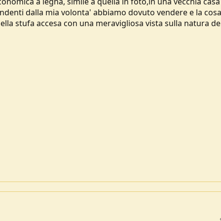
nomica a legna, simile a quella in foto,in una vecchia casa
denti dalla mia volonta' abbiamo dovuto vendere e la cos
ella stufa accesa con una meravigliosa vista sulla natura del