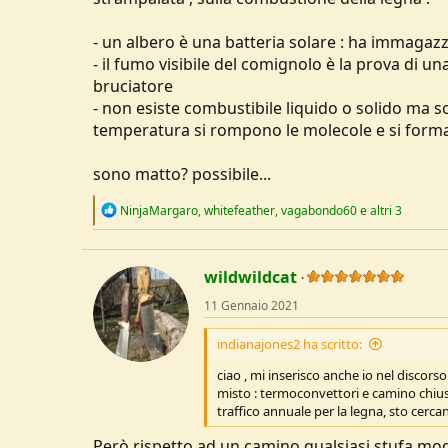
- un albero è una batteria solare : ha immagazzi
- il fumo visibile del comignolo è la prova di 
bruciatore
- non esiste combustibile liquido o solido ma s
temperatura si rompono le molecole e si forma 
sono matto? possibile...
R
NinjaMargaro
,
whitefeather
,
vagabondo60
e altri 3
e
a
c
t
wildwildcat
i
o
11 Gennaio 2021
n
s
indianajones2 ha scritto:
:
ciao , mi inserisco anche io nel disco
misto : termoconvettori e camino chiuso
traffico annuale per la legna, sto cerc
Però rispetto ad un camino qualsiasi stufa mo