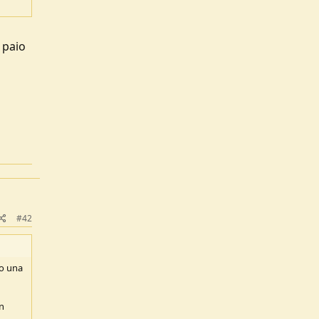
 paio
#42
io una
on