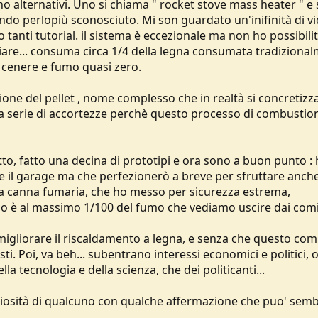
o alternativi. Uno si chiama " rocket stove mass heater " e 
ndo perlopiù sconosciuto. Mi son guardato un'inifinità di vi
 tanti tutorial. il sistema è eccezionale ma non ho possibilit
ziare... consuma circa 1/4 della legna consumata tradiziona
, cenere e fumo quasi zero.
ione del pellet , nome complesso che in realtà si concretizz
una serie di accortezze perchè questo processo di combustio
tto, fatto una decina di prototipi e ora sono a buon punto :
re il garage ma che perfezionerò a breve per sfruttare anche
ua canna fumaria, che ho messo per sicurezza estrema,
 o è al massimo 1/100 del fumo che vediamo uscire dai comi
igliorare il riscaldamento a legna, e senza che questo com
ti. Poi, va beh... subentrano interessi economici e politici, o
la tecnologia e della scienza, che dei politicanti...
riosità di qualcuno con qualche affermazione che puo' sem