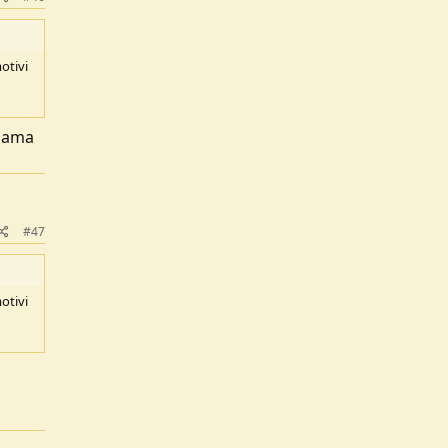
otivi
hiama
#47
otivi