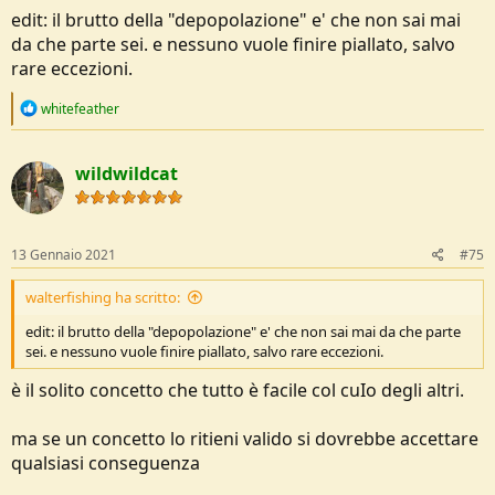
edit: il brutto della "depopolazione" e' che non sai mai
da che parte sei. e nessuno vuole finire piallato, salvo
rare eccezioni.
R
whitefeather
e
a
c
wildwildcat
t
i
o
n
s
13 Gennaio 2021
#75
:
walterfishing ha scritto:
edit: il brutto della "depopolazione" e' che non sai mai da che parte
sei. e nessuno vuole finire piallato, salvo rare eccezioni.
è il solito concetto che tutto è facile col cuIo degli altri.
ma se un concetto lo ritieni valido si dovrebbe accettare
qualsiasi conseguenza