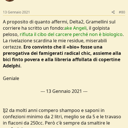
o
n
s
13 Gennaio 2021
#80
:
A proposito di quanto affermi, Delta2, Gramellini sul
corriere ha scritto un fondo:
ake Angeli
, il golpista
peloso,
rifiuta il cibo del carcere perché non è biologico
.
La rivelazione scardina le mie residue, miserabili
certezze.
Ero convinto che il «bio» fosse una
prerogativa dei famigerati radical chic, assieme alla
bici finto povera e alla libreria affollata di copertine
Adelphi
.
Geniale
---
13 Gennaio 2021
---
IJ2 da molti anni compero shampoo e saponi in
confezioni minimo da 2 litri, meglio se da 5 e le travaso
in flaconi da 250cc. Però c'è sempre da smaltire le