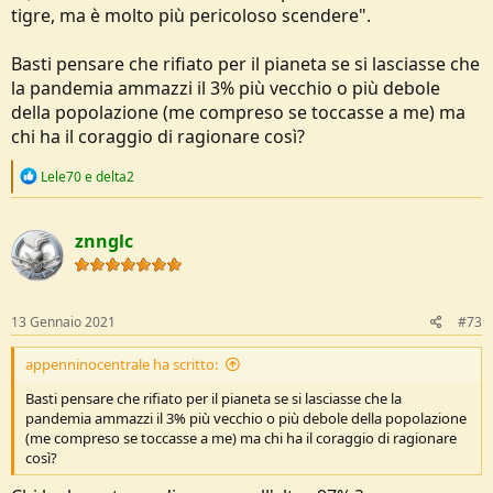
tigre, ma è molto più pericoloso scendere".
Basti pensare che rifiato per il pianeta se si lasciasse che
la pandemia ammazzi il 3% più vecchio o più debole
della popolazione (me compreso se toccasse a me) ma
chi ha il coraggio di ragionare così?
R
Lele70
e
delta2
e
a
c
znnglc
t
i
o
n
s
13 Gennaio 2021
#73
:
appenninocentrale ha scritto:
Basti pensare che rifiato per il pianeta se si lasciasse che la
pandemia ammazzi il 3% più vecchio o più debole della popolazione
(me compreso se toccasse a me) ma chi ha il coraggio di ragionare
così?