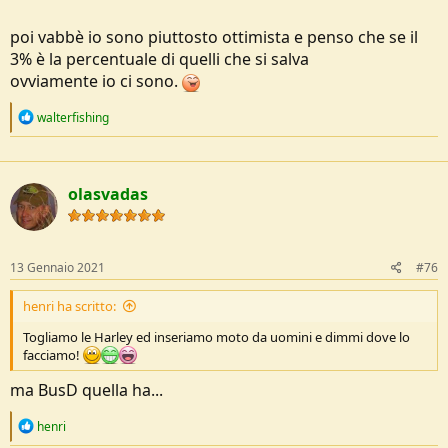
poi vabbè io sono piuttosto ottimista e penso che se il
3% è la percentuale di quelli che si salva
ovviamente io ci sono.
R
walterfishing
e
a
c
t
olasvadas
i
o
n
s
:
13 Gennaio 2021
#76
henri ha scritto:
Togliamo le Harley ed inseriamo moto da uomini e dimmi dove lo
facciamo!
ma BusD quella ha...
R
henri
e