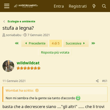
Entra
Registrati
Ecologia e ambiente
stufa a legna?
C
D
soniababu
7 Gennaio 2021
r
a
Primo
Ultimo
Precedente
4 di 5
Successiva
e
t
a
a
t
d
Risposta più votata
o
i
r
I
wildwildcat
e
n
D
i
i
z
s
i
11 Gennaio 2021
#61
c
o
u
Wombat ha scritto:
s
s
Non mi sembra che la gente sia tanto d'accordo
i
o
basta che a decrescere siano ...."gli altri" ...... che li trovi
n