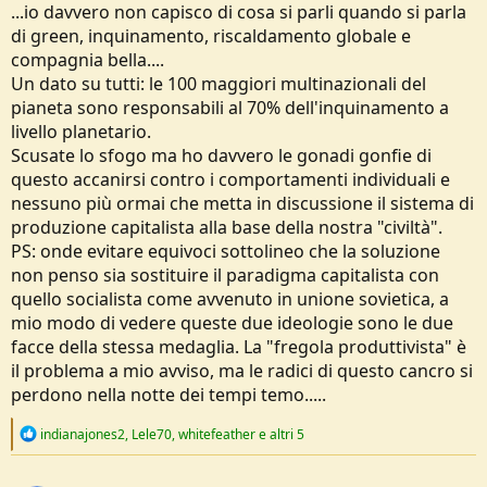
...io davvero non capisco di cosa si parli quando si parla
di green, inquinamento, riscaldamento globale e
compagnia bella....
Un dato su tutti: le 100 maggiori multinazionali del
pianeta sono responsabili al 70% dell'inquinamento a
livello planetario.
Scusate lo sfogo ma ho davvero le gonadi gonfie di
questo accanirsi contro i comportamenti individuali e
nessuno più ormai che metta in discussione il sistema di
produzione capitalista alla base della nostra "civiltà".
PS: onde evitare equivoci sottolineo che la soluzione
non penso sia sostituire il paradigma capitalista con
quello socialista come avvenuto in unione sovietica, a
mio modo di vedere queste due ideologie sono le due
facce della stessa medaglia. La "fregola produttivista" è
il problema a mio avviso, ma le radici di questo cancro si
perdono nella notte dei tempi temo.....
R
indianajones2
,
Lele70
,
whitefeather
e altri 5
e
a
c