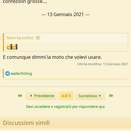
confezioin grosse....
---
13 Gennaio 2021
---
henri ha scritto:
E comunque dimmi la moto che volevi usare.
Ultima modifica:
13 Gennaio 2021
R
walterfishing
e
a
c
t
Primo
Ultimo
Precedente
4 di 5
Successiva
i
o
n
Devi accedere o registrarti per rispondere qui.
s
:
Discussioni simili