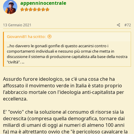
appenninocentrale
t
i
o
n
s
13 Gennaio 2021
#72
:
Giovanni81 ha scritto:
...ho davvero le gonadi gonfie di questo accanirsi contro i
comportamenti individuali e nessuno più ormai che metta in
discussione il sistema di produzione capitalista alla base della nostra
"civiltà". ...
Assurdo furore ideologico, se c'é una cosa che ha
affossato il movimento verde in Italia è stato proprio
l'abbraccio mortale con l'ideologia anti-capitalista per
eccellenza.
E' "ovvio" che la soluzione al consumo di risorse sia la
decrescita (compresa quella demografica, tornare dai
miliardi di umani di oggi ai numeri di almeno 100 anni
fa) ma è altrettanto ovvio che "è pericoloso cavalcare la