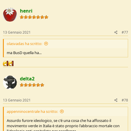
a
c
henri
t
i
o
n
s
13 Gennaio 2021
#77
:
olasvadas ha scritto:
ma BusD quella ha...
delta2
13 Gennaio 2021
#78
appenninocentrale ha scritto:
Assurdo furore ideologico, se c'é una cosa che ha affossato il
movimento verde in Italia è stato proprio l'abbraccio mortale con
l'ideologia anti-capitalista per eccellenza.