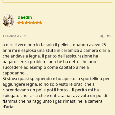
e
a
c
t
Daedin
i
o
n
s
:
11 Gennaio 2021
#66
a dire il vero non lo fa solo il pellet... quando avevo 25
anni mi è esplosa una stufa in ceramica a camera d'aria
che andava a legna, il perito dell'assicurazione ha
pagato senza problemi perché ha detto che può
succedere ad esempio come capitato a me a
capodanno...
Si stava quasi spegnendo e ho aperto lo sportellino per
aggiungere legna, io ho solo visto le braci che si
riprendevano un po' e poi il botto... Il perito mi ha
spiegato che l'aria che è entrata ha ravvivato un po' di
fiamma che ha raggiunto i gas rimasti nella camera
d'aria...