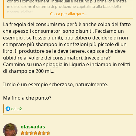
contro i comportamenti individuali e nessuno più ormai che metta
in discussione il sistema di produzione capitalista alla base della
nostra "civiltà".
Clicca per allargare...
PS: onde evitare equivoci sottolineo che la soluzione non penso sia
sostituire il paradigma capitalista con quello socialista come
La fregola del consumismo però è anche colpa del fatto
avvenuto in unione sovietica, a mio modo di vedere queste due
che spesso i consumatori sono disuniti. Facciamo un
ideologie sono le due facce della stessa medaglia. La "fregola
esempio : se fossero uniti, potrebbero decidere di non
produttivista" è il problema a mio avviso, ma le radici di questo
comprare più shampoo in confezioni più piccole di un
cancro si perdono nella notte dei tempi temo.....
litro. Il produttore se le deve tenere, capisce che deve
ubbidire al volere dei consumatori. Invece ora?
Cammino su una spiaggia in Liguria e inciampo in relitti
di shampo da 200 ml....
Il mio è un esempio scherzoso, naturalmente.
Ma fino a che punto?
R
delta2
e
a
c
olasvadas
t
i