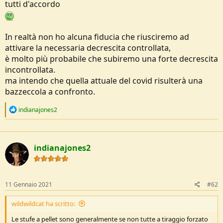
tutti d'accordo
e
In realtà non ho alcuna fiducia che riusciremo ad
attivare la necessaria decrescita controllata,
è molto più probabile che subiremo una forte decrescita
incontrollata.
ma intendo che quella attuale del covid risulterà una
bazzeccola a confronto.
R
indianajones2
e
a
c
t
indianajones2
i
o
n
s
:
11 Gennaio 2021
#62
wildwildcat ha scritto:
Le stufe a pellet sono generalmente se non tutte a tiraggio forzato