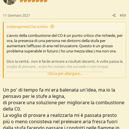
11 Gennaio 2021
#69
indianajones2 ha scritto:
L'avvio della combustione del CO è un punto critico che richiede, per
ora, la presenza di una persona nei dintorni della stufa per
aumentare l'afflusso di aria nel bruciatore. Questo è un grosso
problema superabile in futuro ( ho una mezza idea ) ma non ora.
Dico la verità.. non è facile arrivare a risultati decenti. A volte passa la
voglia di provare... e poi ho notato che sul web ci son troppi
entusiasti che mostrano solo i vantaggi e non i problemi.
Clicca per allargare...
Un problema? semplice : se si soffia sulla fiamma e questa si
spegne, si genera un fumogeno eccezionale , da scappare fuori
Un po' di tempo fa mi era balenata un'idea, ma io la
avvolti nella nebbia !
pensavo per le stufe a legna,
di provare una soluzione per migliorare la combustione
è una specie di fumo vaporoso ( H20 di cui alla formula in alto) ricco
di CO ed è pericoloso. ..
della C0.
La voglia di provare a realizzarla mi è passata presto
più o meno consisteva nel prelevare aria fresca fuori
dalla stufa facendo passare i condotti nelle fiamme in