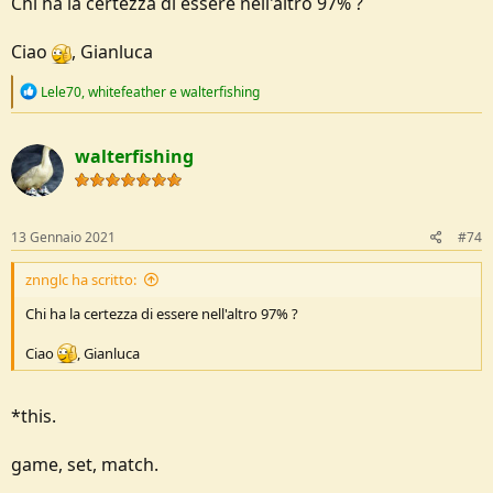
Chi ha la certezza di essere nell'altro 97% ?
Ciao
, Gianluca
R
Lele70
,
whitefeather
e
walterfishing
e
a
c
walterfishing
t
i
o
n
s
13 Gennaio 2021
#74
:
znnglc ha scritto:
Chi ha la certezza di essere nell'altro 97% ?
Ciao
, Gianluca
*this.
game, set, match.