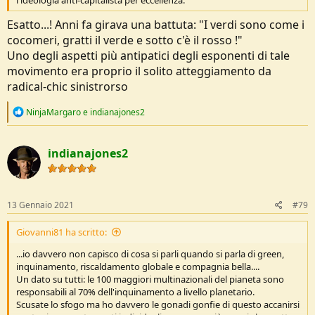
Esatto...! Anni fa girava una battuta: "I verdi sono come i
cocomeri, gratti il verde e sotto c'è il rosso !"
Uno degli aspetti più antipatici degli esponenti di tale
movimento era proprio il solito atteggiamento da
radical-chic sinistrorso
R
NinjaMargaro
e
indianajones2
e
a
c
indianajones2
t
i
o
n
s
13 Gennaio 2021
#79
:
Giovanni81 ha scritto:
...io davvero non capisco di cosa si parli quando si parla di green,
inquinamento, riscaldamento globale e compagnia bella....
Un dato su tutti: le 100 maggiori multinazionali del pianeta sono
responsabili al 70% dell'inquinamento a livello planetario.
Scusate lo sfogo ma ho davvero le gonadi gonfie di questo accanirsi