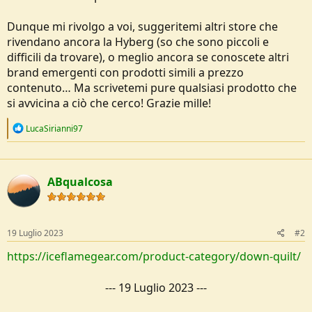
Dunque mi rivolgo a voi, suggeritemi altri store che
rivendano ancora la Hyberg (so che sono piccoli e
difficili da trovare), o meglio ancora se conoscete altri
brand emergenti con prodotti simili a prezzo
contenuto… Ma scrivetemi pure qualsiasi prodotto che
si avvicina a ciò che cerco! Grazie mille!
R
LucaSirianni97
e
a
c
t
ABqualcosa
i
o
n
s
:
19 Luglio 2023
#2
https://iceflamegear.com/product-category/down-quilt/
---
19 Luglio 2023
---