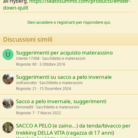
all'Hyberg.
https://seatosummit.com/products/ember-
down-quilt
Devi accedere o registrarti per rispondere qui.
Discussioni simili
Suggerimenti per acquisto materassino
U
Utente 17308
Sacchiletto e materassini
Risposte
80
3 Ottobre 2016
Suggerimenti su sacco a pelo invernale
ziofrancotto
Sacchiletto e materassini
Risposte
21
15 Dicembre 2024
Sacco a pelo invernale, suggerimenti
Simone89
Sacchiletto e materassini
Risposte
7
7 Marzo 2022
SACCO A PELO (e zaino...) da tenda/bivacco per
trekking DELLA VITA (ragazza di 17 anni)