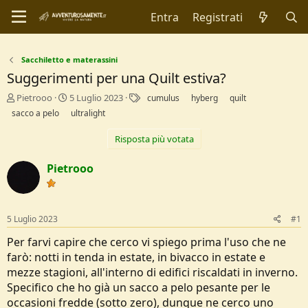
Entra
Registrati
Sacchiletto e materassini
Suggerimenti per una Quilt estiva?
C
D
T
Pietrooo
5 Luglio 2023
cumulus
hyberg
quilt
r
a
a
sacco a pelo
ultralight
e
t
g
a
a
Risposta più votata
t
d
o
i
Pietrooo
r
I
e
n
D
i
i
z
5 Luglio 2023
#1
s
i
c
o
Per farvi capire che cerco vi spiego prima l'uso che ne
u
farò: notti in tenda in estate, in bivacco in estate e
s
s
mezze stagioni, all'interno di edifici riscaldati in inverno.
i
Specifico che ho già un sacco a pelo pesante per le
o
occasioni fredde (sotto zero), dunque ne cerco uno
n