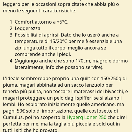
leggero per le occasioni sopra citate che abbia più o
e
meno le seguenti caratteristiche:
Comfort attorno a +5°C.
Leggerezza.
Possibilità di aprirsi! Dato che lo userò anche a
temperature di 15/20°C per me è essenziale una
zip lunga tutto il corpo, meglio ancora se
comprende anche i piedi.
(Aggiungo anche che sono 170cm, magro e dormo
lateralmente, info che possono servire).
L'ideale sembrerebbe proprio una quilt con 150/250g di
piuma, magari abbinata ad un sacco lenzuolo per
tenerla più pulita, non toccare i materassi dei bivacchi, e
magari proteggere un pelo dagli spifferi se si alzano i
lembi. Ho esplorato inizialmente quelle americane, ma
paghi 50€ solo di importazione, quelle costosette di
Cumulus, poi ho scoperto la
Hyberg Loner 250
che direi
perfetta per me, ma la taglia più piccola è sold out in
tutti i siti che ho provato.