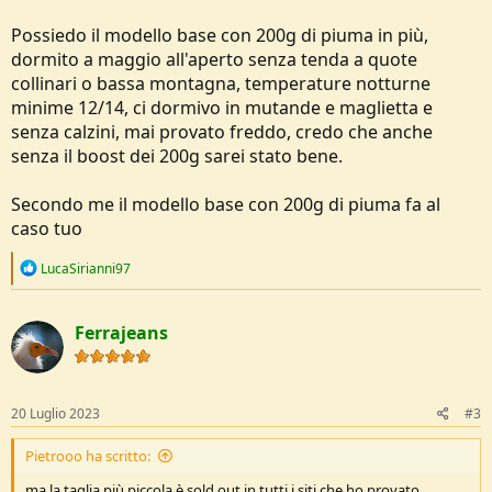
Possiedo il modello base con 200g di piuma in più,
dormito a maggio all'aperto senza tenda a quote
collinari o bassa montagna, temperature notturne
minime 12/14, ci dormivo in mutande e maglietta e
senza calzini, mai provato freddo, credo che anche
senza il boost dei 200g sarei stato bene.
Secondo me il modello base con 200g di piuma fa al
caso tuo
R
LucaSirianni97
e
a
c
Ferrajeans
t
i
o
n
s
20 Luglio 2023
#3
:
Pietrooo ha scritto:
ma la taglia più piccola è sold out in tutti i siti che ho provato.