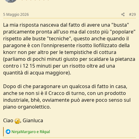
o
n
s
5 Maggio 2026
#29
:
La mia risposta nasceva dal fatto di avere una "busta"
praticamente pronta all'uso ma dal costo più "popolare"
rispetto alle buste "tecniche", questo anche quando il
paragone è con l'onnipresente risotto liofilizzato della
knorr non per altro per le tempistiche di cottura
(parliamo di pochi minuti giusto per scaldare la pietanza
contro i 12 15 minuti per un risotto oltre ad una
quantità di acqua maggiore).
Dopo di che paragonare un qualcosa di fatto in casa,
anche se non si è il Cracco di turno, con un prodotto
industriale, bhè, ovviamente può avere poco senso sul
piano organolettico.
Ciao
, Gianluca
R
NinjaMargaro
e
Rikpal
e