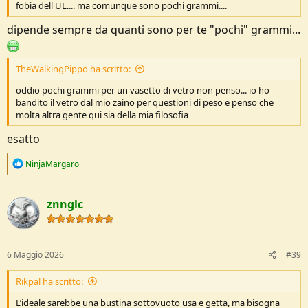
fobia dell'UL.... ma comunque sono pochi grammi....
dipende sempre da quanti sono per te "pochi" grammi...
TheWalkingPippo ha scritto:
oddio pochi grammi per un vasetto di vetro non penso... io ho
bandito il vetro dal mio zaino per questioni di peso e penso che
molta altra gente qui sia della mia filosofia
esatto
R
NinjaMargaro
e
a
c
znnglc
t
i
o
n
s
6 Maggio 2026
#39
:
Rikpal ha scritto:
L’ideale sarebbe una bustina sottovuoto usa e getta, ma bisogna