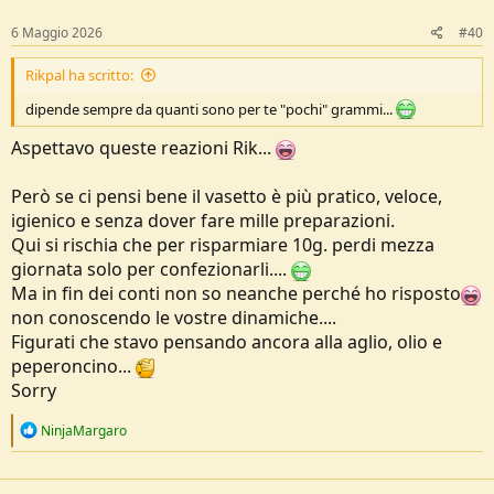
n
s
6 Maggio 2026
#40
:
Rikpal ha scritto:
dipende sempre da quanti sono per te "pochi" grammi...
Aspettavo queste reazioni Rik...
Però se ci pensi bene il vasetto è più pratico, veloce,
igienico e senza dover fare mille preparazioni.
Qui si rischia che per risparmiare 10g. perdi mezza
giornata solo per confezionarli....
Ma in fin dei conti non so neanche perché ho risposto
non conoscendo le vostre dinamiche....
Figurati che stavo pensando ancora alla aglio, olio e
peperoncino...
Sorry
R
NinjaMargaro
e
a
c