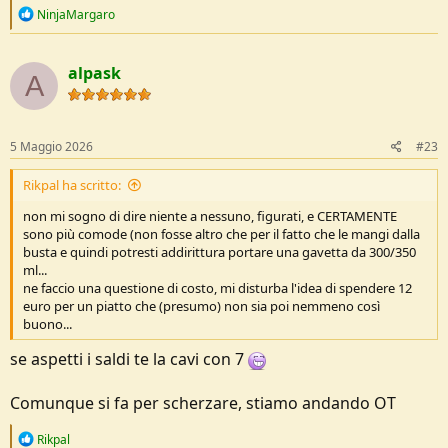
R
NinjaMargaro
e
a
c
alpask
t
A
i
o
n
s
5 Maggio 2026
#23
:
Rikpal ha scritto:
non mi sogno di dire niente a nessuno, figurati, e CERTAMENTE
sono più comode (non fosse altro che per il fatto che le mangi dalla
busta e quindi potresti addirittura portare una gavetta da 300/350
ml...
ne faccio una questione di costo, mi disturba l'idea di spendere 12
euro per un piatto che (presumo) non sia poi nemmeno così
buono...
se aspetti i saldi te la cavi con 7
Comunque si fa per scherzare, stiamo andando OT
R
Rikpal