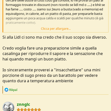
cercare delle buste di cous cous già condite, io ne provai un paio al
formaggio trovate in discount (non ricordo se lidl md o .....) e bhè se
hai fame ..... costo ..... siamo sui 2euro a busta (vado a memoria) ed
equivalgono, in calorie, ad un piatto di pasta, per prepararle basta
aggiungere un poca acqua calda e scaldi per qualche minuto (è già
praticamente cotto).
Clicca per allargare...
Ciao
, Gianluca
Si alla Lidl ci sono ma credo che il suo scopo sia diverso.
Credo voglia fare una preparazione simile a quella
casalinga per riprodurre il sapore e la sensazione che
hai quando mangi un buon piatto.
Io sinceramente proverei a "insacchettare" una mini
porzione di sugo preso da un barattolo per vedere
quanto dura a temperatura ambiente
R
Rikpal
e
a
c
znnglc
t
i