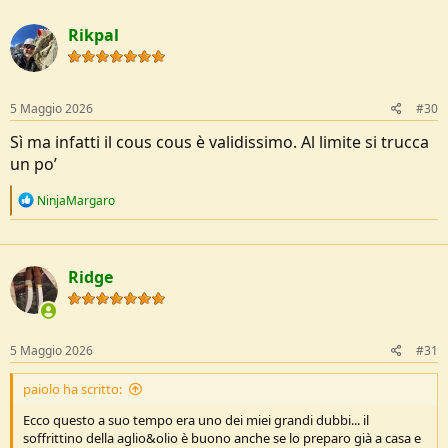
a
c
Rikpal
t
i
o
n
s
5 Maggio 2026
#30
:
Sì ma infatti il cous cous è validissimo. Al limite si trucca
un po’
R
NinjaMargaro
e
a
c
t
Ridge
i
o
n
s
:
5 Maggio 2026
#31
paiolo ha scritto:
Ecco questo a suo tempo era uno dei miei grandi dubbi... il
soffrittino della aglio&olio è buono anche se lo preparo già a casa e