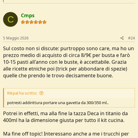
e
a
c
Cmps
t
C
i
o
n
s
5 Maggio 2026
#24
:
Sul costo non si discute: purtroppo sono care, ma ho un
prezzo medio di acquisto di circa 8/9€ per busta e farò
10-15 pasti all'anno con le buste, è accettabile. Grazia
alle ricette etniche poi (trick per abbondare di spezie)
quelle che prendo le trovo decisamente buone.
Rikpal ha scritto:
potresti addirittura portare una gavetta da 300/350 ml..
Potrei in effetti, ma alla fine la tazza Deca in titanio da
400ml ha la dimensione giusta per tutto il kit cucina.
Ma fine off topic! Interessano anche a me i trucchi per