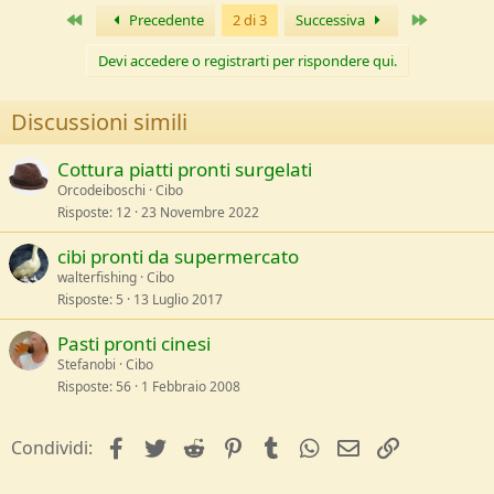
t
Primo
Ultimo
Precedente
2 di 3
Successiva
i
o
n
Devi accedere o registrarti per rispondere qui.
s
:
Discussioni simili
Cottura piatti pronti surgelati
Orcodeiboschi
Cibo
Risposte
12
23 Novembre 2022
cibi pronti da supermercato
walterfishing
Cibo
Risposte
5
13 Luglio 2017
Pasti pronti cinesi
Stefanobi
Cibo
Risposte
56
1 Febbraio 2008
facebook
Twitter
Reddit
Pinterest
Tumblr
WhatsApp
e-mail
Link
Condividi: