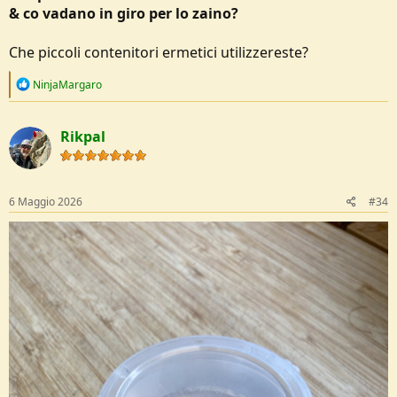
& co vadano in giro per lo zaino?
Che piccoli contenitori ermetici utilizzereste?
R
NinjaMargaro
e
a
c
Rikpal
t
i
o
n
s
6 Maggio 2026
#34
: