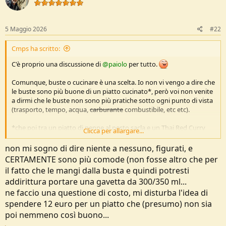
o
n
s
:
5 Maggio 2026
#22
Cmps ha scritto:
C'è proprio una discussione di
@paiolo
per tutto.
Comunque, buste o cucinare è una scelta. Io non vi vengo a dire che
le buste sono più buone di un piatto cucinato*, però voi non venite
a dirmi che le buste non sono più pratiche sotto ogni punto di vista
(trasporto, tempo, acqua,
carburante
combustibile, etc etc).
*che poi tra un piatto di penne al pesto sacla e un Thai Red Curry
Clicca per allargare...
della busta, non saprei quale è meglio eh...
non mi sogno di dire niente a nessuno, figurati, e
CERTAMENTE sono più comode (non fosse altro che per
il fatto che le mangi dalla busta e quindi potresti
addirittura portare una gavetta da 300/350 ml...
ne faccio una questione di costo, mi disturba l'idea di
spendere 12 euro per un piatto che (presumo) non sia
poi nemmeno così buono...