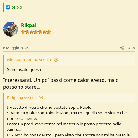
R
paiolo
e
a
c
Rikpal
t
i
o
n
s
6 Maggio 2026
#38
:
NinjaMargaro ha scritto:
Sono uscito questi
Interessanti. Un po' bassi come calorie/etto, ma ci
possono stare...
Ridge ha scritto:
Il vasetto di vetro che ho postato sopra Paiolo....
Si vero ha molte controindicazioni, ma con quello sono sicuro che
non esca niente.
Basta un po' di avvertenza nel metterlo in posto protetto nello
zaino....
P. S. Non ho considerato il peso visto che ancora non mi ha preso la