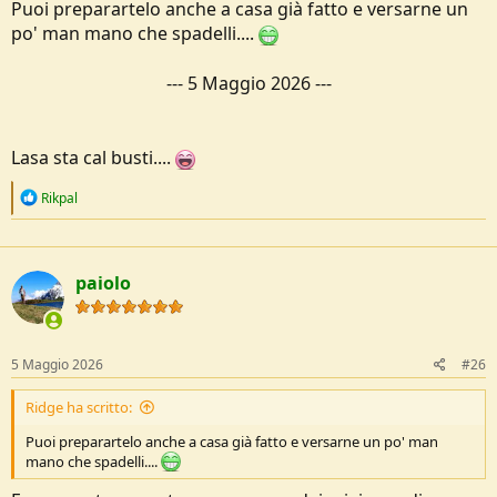
Puoi preparartelo anche a casa già fatto e versarne un
po' man mano che spadelli....
---
5 Maggio 2026
---
Lasa sta cal busti....
R
Rikpal
e
a
c
t
paiolo
i
o
n
s
:
5 Maggio 2026
#26
Ridge ha scritto:
Puoi preparartelo anche a casa già fatto e versarne un po' man
mano che spadelli....