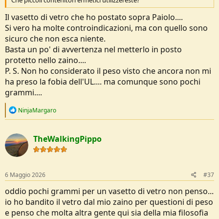
Che piccoli contenitori ermetici utilizzereste?
Il vasetto di vetro che ho postato sopra Paiolo....
Si vero ha molte controindicazioni, ma con quello sono
sicuro che non esca niente.
Basta un po' di avvertenza nel metterlo in posto
protetto nello zaino....
P. S. Non ho considerato il peso visto che ancora non mi
ha preso la fobia dell'UL.... ma comunque sono pochi
grammi....
R
NinjaMargaro
e
a
c
TheWalkingPippo
t
i
o
n
s
6 Maggio 2026
#37
:
oddio pochi grammi per un vasetto di vetro non penso...
io ho bandito il vetro dal mio zaino per questioni di peso
e penso che molta altra gente qui sia della mia filosofia