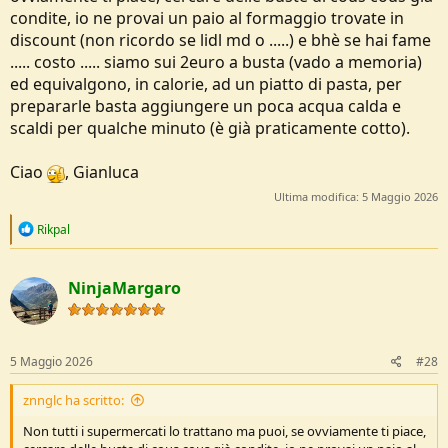
condite, io ne provai un paio al formaggio trovate in
discount (non ricordo se lidl md o .....) e bhè se hai fame
..... costo ..... siamo sui 2euro a busta (vado a memoria)
ed equivalgono, in calorie, ad un piatto di pasta, per
prepararle basta aggiungere un poca acqua calda e
scaldi per qualche minuto (è già praticamente cotto).
Ciao
, Gianluca
Ultima modifica:
5 Maggio 2026
R
Rikpal
e
a
c
NinjaMargaro
t
i
o
n
s
5 Maggio 2026
#28
:
znnglc ha scritto:
Non tutti i supermercati lo trattano ma puoi, se ovviamente ti piace,