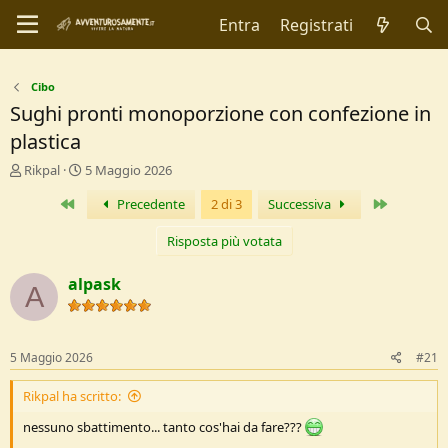
Entra
Registrati
Cibo
Sughi pronti monoporzione con confezione in
plastica
C
D
Rikpal
5 Maggio 2026
r
a
Primo
Ultimo
Precedente
2 di 3
Successiva
e
t
a
a
t
d
Risposta più votata
o
i
r
I
alpask
A
e
n
D
i
i
z
s
i
5 Maggio 2026
#21
c
o
u
Rikpal ha scritto:
s
s
nessuno sbattimento... tanto cos'hai da fare???
i