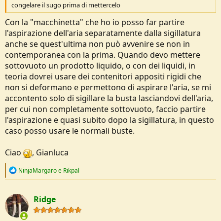
congelare il sugo prima di mettercelo
Con la "macchinetta" che ho io posso far partire
l'aspirazione dell'aria separatamente dalla sigillatura
anche se quest'ultima non può avvenire se non in
contemporanea con la prima. Quando devo mettere
sottovuoto un prodotto liquido, o con dei liquidi, in
teoria dovrei usare dei contenitori appositi rigidi che
non si deformano e permettono di aspirare l'aria, se mi
accontento solo di sigillare la busta lasciandovi dell'aria,
per cui non completamente sottovuoto, faccio partire
l'aspirazione e quasi subito dopo la sigillatura, in questo
caso posso usare le normali buste.
Ciao
, Gianluca
R
NinjaMargaro
e
Rikpal
e
a
c
Ridge
t
i
o