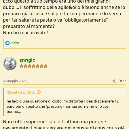
Ecco questo a suo tempo era uno dei miei grandi
dubbi... il soffrittino della aglio&olio è buono anche se lo
preparo già a casa e sul posto semplicemente lo verso
per far saltare la pasta o va "obbligatoriamente"
preparato al momento?
Non ho mai provato!
R
Ridge
e
a
c
znnglc
t
i
o
n
s
5 Maggio 2026
#27
:
Rikpal ha scritto:
ne faccio una questione di costo, mi disturba l'idea di spendere 12
euro per un piatto che (presumo) non sia poi nemmeno così
buono...
Non tutti i supermercati lo trattano ma puoi, se
ovviamente ti piace, cercare delle buste di cous cous già