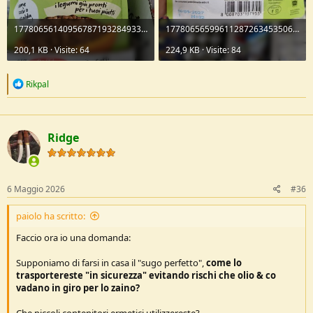
17780656140956787193284933960913.jpg
1778065659961128726345350688856.jpg
200,1 KB · Visite: 64
224,9 KB · Visite: 84
R
Rikpal
e
a
c
t
Ridge
i
o
n
s
:
6 Maggio 2026
#36
paiolo ha scritto:
Faccio ora io una domanda:
Supponiamo di farsi in casa il "sugo perfetto",
come lo
trasportereste "in sicurezza" evitando rischi che olio & co
vadano in giro per lo zaino?