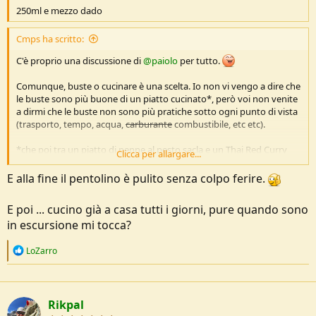
o
250ml e mezzo dado
n
e
Cmps ha scritto:
C'è proprio una discussione di
@paiolo
per tutto.
Comunque, buste o cucinare è una scelta. Io non vi vengo a dire che
le buste sono più buone di un piatto cucinato*, però voi non venite
a dirmi che le buste non sono più pratiche sotto ogni punto di vista
(trasporto, tempo, acqua,
carburante
combustibile, etc etc).
*che poi tra un piatto di penne al pesto sacla e un Thai Red Curry
Clicca per allargare...
della busta, non saprei quale è meglio eh...
E alla fine il pentolino è pulito senza colpo ferire.
E poi ... cucino già a casa tutti i giorni, pure quando sono
in escursione mi tocca?
R
LoZarro
e
a
c
t
Rikpal
i