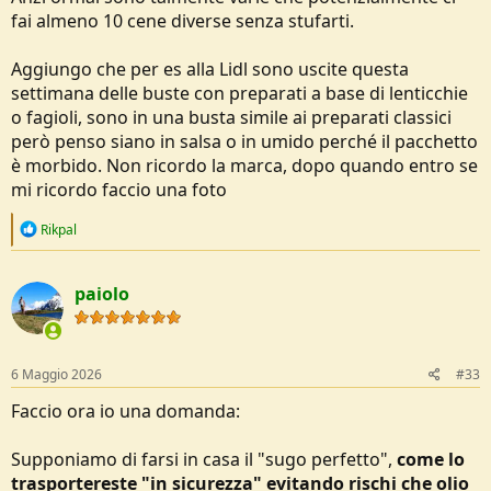
fai almeno 10 cene diverse senza stufarti.
Ciao
, Gianluca
Aggiungo che per es alla Lidl sono uscite questa
settimana delle buste con preparati a base di lenticchie
o fagioli, sono in una busta simile ai preparati classici
però penso siano in salsa o in umido perché il pacchetto
è morbido. Non ricordo la marca, dopo quando entro se
mi ricordo faccio una foto
R
Rikpal
e
a
c
paiolo
t
i
o
n
s
6 Maggio 2026
#33
:
Faccio ora io una domanda:
Supponiamo di farsi in casa il "sugo perfetto",
come lo
trasportereste "in sicurezza" evitando rischi che olio