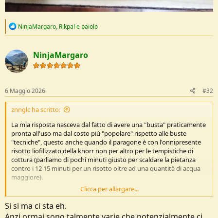
R
NinjaMargaro
,
Rikpal
e
paiolo
e
a
c
NinjaMargaro
t
i
o
n
s
6 Maggio 2026
#32
:
znnglc ha scritto:
La mia risposta nasceva dal fatto di avere una "busta" praticamente
pronta all'uso ma dal costo più "popolare" rispetto alle buste
"tecniche", questo anche quando il paragone è con l'onnipresente
risotto liofilizzato della knorr non per altro per le tempistiche di
cottura (parliamo di pochi minuti giusto per scaldare la pietanza
contro i 12 15 minuti per un risotto oltre ad una quantità di acqua
maggiore).
Clicca per allargare...
Dopo di che paragonare un qualcosa di fatto in casa, anche se non
si è il Cracco di turno, con un prodotto industriale, bhè, ovviamente
Si si ma ci sta eh.
può avere poco senso sul piano organolettico.
Anzi ormai sono talmente varie che potenzialmente ci