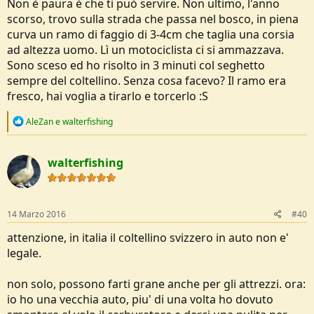
Non è paura è che ti può servire. Non ultimo, l'anno
scorso, trovo sulla strada che passa nel bosco, in piena
curva un ramo di faggio di 3-4cm che taglia una corsia
ad altezza uomo. Lì un motociclista ci si ammazzava.
Sono sceso ed ho risolto in 3 minuti col seghetto
sempre del coltellino. Senza cosa facevo? Il ramo era
fresco, hai voglia a tirarlo e torcerlo :S
R
AleZan
e
walterfishing
e
a
c
walterfishing
t
i
o
n
s
14 Marzo 2016
#40
:
attenzione, in italia il coltellino svizzero in auto non e'
legale.
non solo, possono farti grane anche per gli attrezzi. ora:
io ho una vecchia auto, piu' di una volta ho dovuto