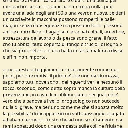
smontare al volo il carburatore e darci una pulita per
non partire. ai nostri capoccia non frega nulla. puoi
avere una lada degli anni 50 o una veyron nuova. se tieni
un cacciavite in macchina possono romperti le balle,
magari senza conseguenze ma possono farlo. possono
anche controllare il bagagliaio. e se hai coltelli, accettine,
attrezzatura da lavoro o da pesca sono grane. il fatto
che tu abbia l'auto coperta di fango e trucioli di legno e
che sia proprietario di una baita in tanta malora a divise
e affini non importa.
a me questo atteggiamento sinceramente rompe non
poco, per due motivi. il primo e' che non da sicurezza,
sappiamo tutti dove sono i delinquenti veri e nessuno li
tocca. secondo, come detto sopra manca la cultura della
prevenzione, in caso di problemi siamo nei guai. ed e'
vero che a padova a livello idrogeologico non succede
nulla di grave, ma per uno come me che si sposta molto
la possibilita' di incappare in un sottopassaggio allagato
ad abano terme piuttosto che ad uno smottamento o a
rami abbattuti dopo una tempesta sulle colline friulane