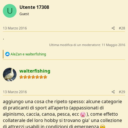
c
Utente 17308
t
U
i
Guest
o
n
s
13 Marzo 2016
#28
:
.
Ultima modifica di un moderatore:
11 Maggio 2016
R
AleZan
e
walterfishing
e
a
c
walterfishing
t
i
o
n
s
13 Marzo 2016
#29
:
aggiungo una cosa che ripeto spesso: alcune categorie
di praticanti di sport all'aperto (appassionati di
alpinismo, caccia, canoa, pesca, ecc
), come effetto
collaterale del loro hobby si trovano gia' una collezione
di attrezzi usabili in condizioni di emergenza