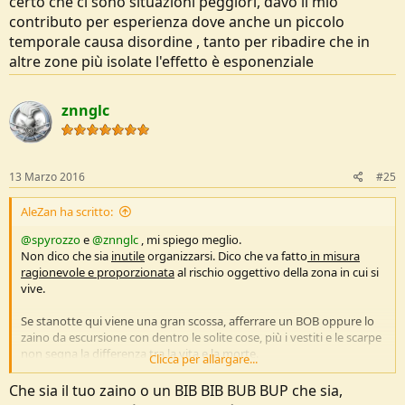
certo che ci sono situazioni peggiori, davo il mio
contributo per esperienza dove anche un piccolo
temporale causa disordine , tanto per ribadire che in
altre zone più isolate l'effetto è esponenziale
znnglc
13 Marzo 2016
#25
AleZan ha scritto:
@spyrozzo
e
@znnglc
, mi spiego meglio.
Non dico che sia
inutile
organizzarsi. Dico che va fatto
in misura
ragionevole e proporzionata
al rischio oggettivo della zona in cui si
vive.
Se stanotte qui viene una gran scossa, afferrare un BOB oppure lo
zaino da escursione con dentro le solite cose, più i vestiti e le scarpe
non segna la differenza tra la vita e la morte.
Clicca per allargare...
Poi intendiamoci: parliamo di survival kit (necessario a
sopravvivere
)
Che sia il tuo zaino o un BIB BIB BUB BUP che sia,
o di confort kit (cose utili a
stare meglio
in situazioni disagiate)?