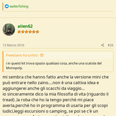
R
walterfishing
e
a
c
t
alien62
i
o
n
s
:
13 Marzo 2016
#26
Freestiano ha scritto:
i in questi kit trova spazio qualsiasi cosa, anche una scatola del
Monopoly.
mi sembra che hanno fatto anche la versione mini che
può entrare nello zaino....non è una cattiva idea e
aggiungerei anche gli scacchi da viaggio...
io sinceramente dico la mia filosofia di vita (riguardo il
tread) ,la roba che ho la tengo perchè mi piace
averla,perchè ho in programma di usarla per gli scopi
ludici,leggi escursioni o camping, se poi se c'è un