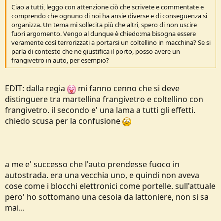
Ciao a tutti, leggo con attenzione ciò che scrivete e commentate e
comprendo che ognuno di noi ha ansie diverse e di conseguenza si
organizza. Un tema mi sollecita più che altri, spero di non uscire
fuori argomento. Vengo al dunque è chiedo:ma bisogna essere
veramente così terrorizzati a portarsi un coltellino in macchina? Se si
parla di contesto che ne giustifica il porto, posso avere un
frangivetro in auto, per esempio?
EDIT: dalla regia
mi fanno cenno che si deve
distinguere tra martellina frangivetro e coltellino con
frangivetro. il secondo e' una lama a tutti gli effetti.
chiedo scusa per la confusione
a me e' successo che l'auto prendesse fuoco in
autostrada. era una vecchia uno, e quindi non aveva
cose come i blocchi elettronici come portelle. sull'attuale
pero' ho sottomano una cesoia da lattoniere, non si sa
mai...