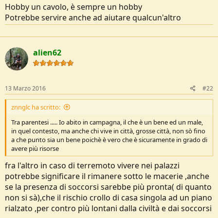
o
Hobby un cavolo, è sempre un hobby
n
Potrebbe servire anche ad aiutare qualcun'altro
e
alien62
13 Marzo 2016
#22
znnglc ha scritto:
Tra parentesi ..... Io abito in campagna, il che è un bene ed un male,
in quel contesto, ma anche chi vive in città, grosse città, non sò fino
a che punto sia un bene poichè è vero che è sicuramente in grado di
avere più risorse
fra l'altro in caso di terremoto vivere nei palazzi
potrebbe significare il rimanere sotto le macerie ,anche
se la presenza di soccorsi sarebbe più pronta( di quanto
non si sà),che il rischio crollo di casa singola ad un piano
rialzato ,per contro più lontani dalla civiltà e dai soccorsi