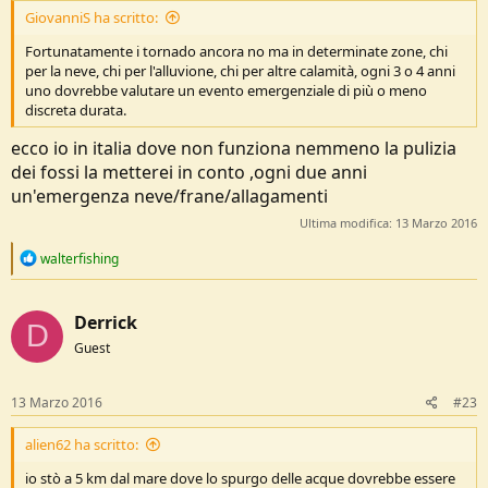
GiovanniS ha scritto:
Fortunatamente i tornado ancora no ma in determinate zone, chi
per la neve, chi per l'alluvione, chi per altre calamità, ogni 3 o 4 anni
uno dovrebbe valutare un evento emergenziale di più o meno
discreta durata.
ecco io in italia dove non funziona nemmeno la pulizia
dei fossi la metterei in conto ,ogni due anni
un'emergenza neve/frane/allagamenti
Ultima modifica:
13 Marzo 2016
R
walterfishing
e
a
c
Derrick
t
D
i
Guest
o
n
s
13 Marzo 2016
#23
:
alien62 ha scritto:
io stò a 5 km dal mare dove lo spurgo delle acque dovrebbe essere