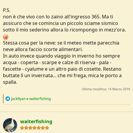
P.S.
non è che vivo con lo zaino all'ingresso 365. Ma ti
assicuro che se comincia un piccolo sciame sismico
sotto il mio sederino allora lo ricompongo in mezz'ora.
Stessa cosa per la neve: se il meteo mette parecchia
neve allora faccio scorte alimentari.
In auto invece quando viaggio in inverno ho sempre
acqua - coperta - scarpe e calze di riserva - pala -
fascette - cyalume e un altro paio di cosette. Restano
buttate lì un invernata... che mi frega, mica le porto a
spalla.
Ultima modifica:
14 Marzo 2016
R
JackRyan
e
walterfishing
e
a
c
t
walterfishing
i
o
n