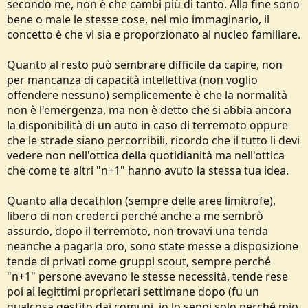
secondo me, non è che cambi più di tanto. Alla fine sono
Perché nel secondo caso nell'arco di 12 ore io mi sono già spostato
bene o male le stesse cose, nel mio immaginario, il
in una città vicina (dove l'emergenza non c'è stata) e lì resto, oppure
concetto è che vi sia e proporzionato al nucleo familiare.
lì vado da decathlon e mi prendo tutto quel che mi serve per fare
campeggio nel parco vicino casa se voglio restare in zona.
Quanto al resto può sembrare difficile da capire, non
Quel che aiuta davvero, diciamocelo chiaramente, è la capacità e le
per mancanza di capacità intellettiva (non voglio
conoscenze per adattarsi a vivere in condizioni precarie e
offendere nessuno) semplicemente è che la normalità
radicalmente diverse dal solito. Cosa che credo tutti quelli che
non è l'emergenza, ma non è detto che si abbia ancora
frequentano il forum più o meno abbiano.
la disponibilità di un auto in caso di terremoto oppure
I casi più seri e a rischio sono secondo me le situazioni di lungo
che le strade siano percorribili, ricordo che il tutto li devi
isolamento che ipotizza
@Derrick
. Cioè non quando devi fuggire da
vedere non nell'ottica della quotidianità ma nell'ottica
casa, ma quando non puoi andartene.....
che come te altri "n+1" hanno avuto la stessa tua idea.
Per questo dico che ognuno deve valutare bene i rischi della zona
dove abita e prepararsi di conseguenza.
Quanto alla decathlon (sempre delle aree limitrofe),
libero di non crederci perché anche a me sembrò
assurdo, dopo il terremoto, non trovavi una tenda
neanche a pagarla oro, sono state messe a disposizione
tende di privati come gruppi scout, sempre perché
"n+1" persone avevano le stesse necessità, tende rese
poi ai legittimi proprietari settimane dopo (fu un
qualcosa gestito dai comuni, io lo seppi solo perché mio