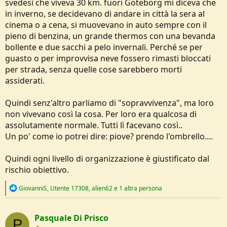
svedesi che viveva 30 km. fuori Göteborg mi diceva che
in inverno, se decidevano di andare in città la sera al
cinema o a cena, si muovevano in auto sempre con il
pieno di benzina, un grande thermos con una bevanda
bollente e due sacchi a pelo invernali. Perché se per
guasto o per improvvisa neve fossero rimasti bloccati
per strada, senza quelle cose sarebbero morti
assiderati.
Quindi senz'altro parliamo di "sopravvivenza", ma loro
non vivevano così la cosa. Per loro era qualcosa di
assolutamente normale. Tutti lì facevano così..
Un po' come io potrei dire: piove? prendo l'ombrello....
Quindi ogni livello di organizzazione è giustificato dal
rischio obiettivo.
R
GiovanniS
,
Utente 17308
,
alien62
e 1 altra persona
e
a
c
Pasquale Di Prisco
t
P