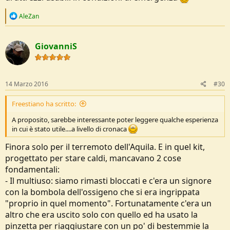
R
AleZan
e
a
c
GiovanniS
t
i
o
n
s
14 Marzo 2016
#30
:
Freestiano ha scritto:
A proposito, sarebbe interessante poter leggere qualche esperienza
in cui è stato utile....a livello di cronaca
Finora solo per il terremoto dell'Aquila. E in quel kit,
progettato per stare caldi, mancavano 2 cose
fondamentali:
- Il multiuso: siamo rimasti bloccati e c'era un signore
con la bombola dell'ossigeno che si era ingrippata
"proprio in quel momento". Fortunatamente c'era un
altro che era uscito solo con quello ed ha usato la
pinzetta per riaggiustare con un po' di bestemmie la