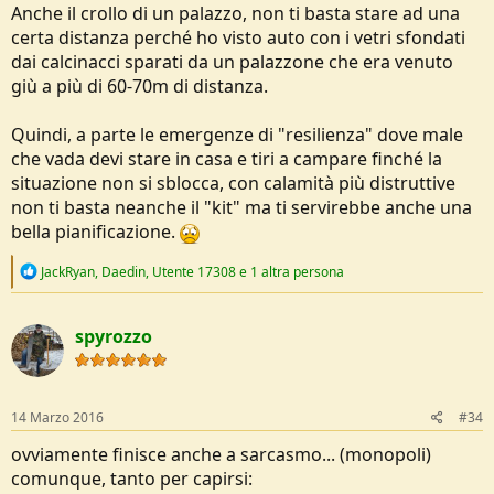
Anche il crollo di un palazzo, non ti basta stare ad una
certa distanza perché ho visto auto con i vetri sfondati
dai calcinacci sparati da un palazzone che era venuto
giù a più di 60-70m di distanza.
Quindi, a parte le emergenze di "resilienza" dove male
che vada devi stare in casa e tiri a campare finché la
situazione non si sblocca, con calamità più distruttive
non ti basta neanche il "kit" ma ti servirebbe anche una
bella pianificazione.
R
JackRyan
,
Daedin
,
Utente 17308
e 1 altra persona
e
a
c
spyrozzo
t
i
o
n
s
14 Marzo 2016
#34
:
ovviamente finisce anche a sarcasmo... (monopoli)
comunque, tanto per capirsi: