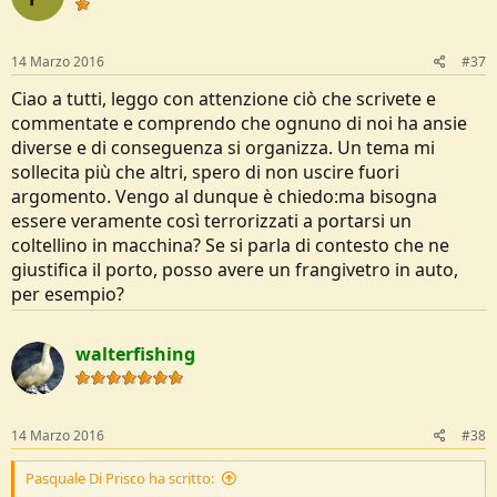
i
o
n
s
14 Marzo 2016
#37
:
Ciao a tutti, leggo con attenzione ciò che scrivete e
commentate e comprendo che ognuno di noi ha ansie
diverse e di conseguenza si organizza. Un tema mi
sollecita più che altri, spero di non uscire fuori
argomento. Vengo al dunque è chiedo:ma bisogna
essere veramente così terrorizzati a portarsi un
coltellino in macchina? Se si parla di contesto che ne
giustifica il porto, posso avere un frangivetro in auto,
per esempio?
walterfishing
14 Marzo 2016
#38
Pasquale Di Prisco ha scritto: