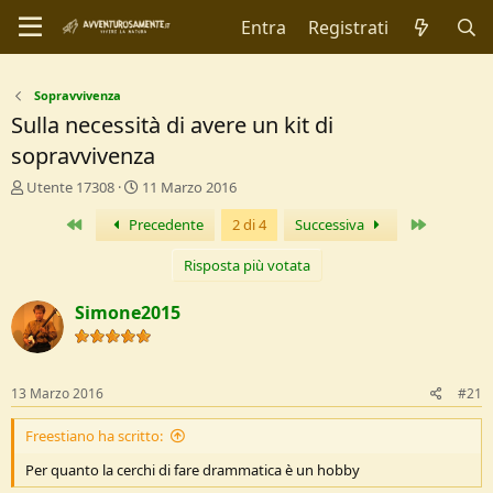
Entra
Registrati
Sopravvivenza
Sulla necessità di avere un kit di
sopravvivenza
C
D
Utente 17308
11 Marzo 2016
r
a
Primo
Ultimo
Precedente
2 di 4
Successiva
e
t
a
a
t
d
Risposta più votata
o
i
r
I
Simone2015
e
n
D
i
i
z
s
i
13 Marzo 2016
#21
c
o
u
Freestiano ha scritto:
s
s
Per quanto la cerchi di fare drammatica è un hobby
i