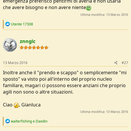
emergenza preferisco pentirmi di averla e non usarla
che avere bisogno e non avere niente
Ultima modifica:
13 Marzo 2016
R
Utente 17308
e
a
c
znnglc
t
i
o
n
s
13 Marzo 2016
#27
:
Inoltre anche il "prendo e scappo" o semplicemente "mi
sposto" va visto poi all'interno del proprio nucleo
familiare, magari ci possono essere anziani che proprio
agili non sono o altre situazioni.
Ciao
, Gianluca
Ultima modifica:
13 Marzo 2016
R
walterfishing
e
Daedin
e
a