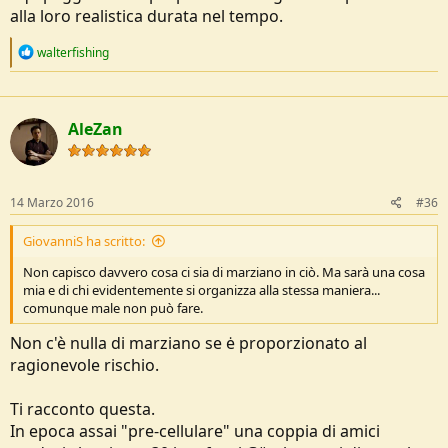
alla loro realistica durata nel tempo.
R
walterfishing
e
a
c
t
AleZan
i
o
n
s
:
14 Marzo 2016
#36
GiovanniS ha scritto:
Non capisco davvero cosa ci sia di marziano in ciò. Ma sarà una cosa
mia e di chi evidentemente si organizza alla stessa maniera...
comunque male non può fare.
Non c'è nulla di marziano se ė proporzionato al
ragionevole rischio.
Ti racconto questa.
In epoca assai "pre-cellulare" una coppia di amici