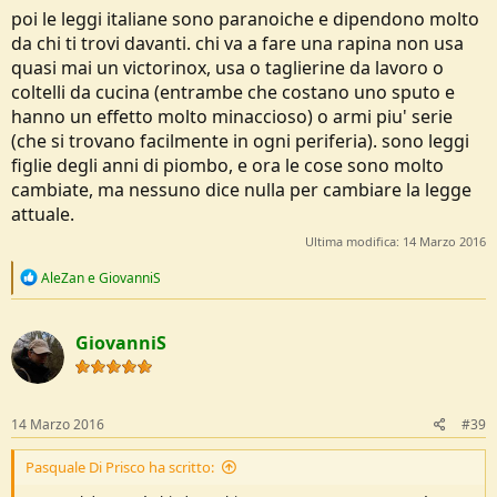
poi le leggi italiane sono paranoiche e dipendono molto
da chi ti trovi davanti. chi va a fare una rapina non usa
quasi mai un victorinox, usa o taglierine da lavoro o
coltelli da cucina (entrambe che costano uno sputo e
hanno un effetto molto minaccioso) o armi piu' serie
(che si trovano facilmente in ogni periferia). sono leggi
figlie degli anni di piombo, e ora le cose sono molto
cambiate, ma nessuno dice nulla per cambiare la legge
attuale.
Ultima modifica:
14 Marzo 2016
R
AleZan
e
GiovanniS
e
a
c
GiovanniS
t
i
o
n
s
14 Marzo 2016
#39
:
Pasquale Di Prisco ha scritto: