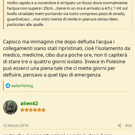
molto rapido e a novembre è strripato un fosso dove normalmente
l'acqua non supera i 20cm ...bene in un ora è arrivato a 4/5 ( 1 mt sul
livello stradale) metri portando via tutto compreso pezzi di strada,
guardrail,ecc ...mai visto niente di simile in pianura senza rilievi
particolari alle spalle .
Capisco ma immagino che dopo defluita l'acqua i
collegamenti siano stati ripristinati, cioè l'isolamento da
medico, medicine, cibo dura poche ore, non ti capiterà
di stare tre o quattro giorni isolato. Invece in Polesine
può esserci una piena tale che ci mette giorni per
defluire, pensavo a quel tipo di emergenza.
R
walterfishing
e
a
c
alien62
t
i
o
n
s
13 Marzo 2016
#24
: