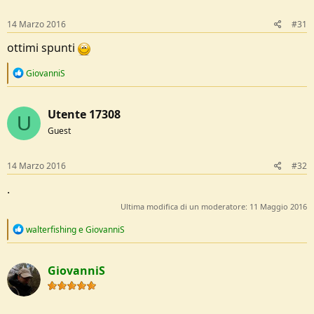
s
:
14 Marzo 2016
#31
ottimi spunti
R
GiovanniS
e
a
c
Utente 17308
t
U
i
Guest
o
n
s
14 Marzo 2016
#32
:
.
Ultima modifica di un moderatore:
11 Maggio 2016
R
walterfishing
e
GiovanniS
e
a
c
GiovanniS
t
i
o
n