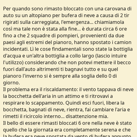
Per quando sono rimasto bloccato con una carovana di
auto su un altopiano per bufera di neve a causa di 2 tir
rigirati sulla carreggiata, l'emergenza... chiamiamola
così ma tale non è stata alla fine... è durata circa 6 ore
fino a che 2 squadre di pompieri, provenienti da due
paesi agli estremi del pianoro, hanno spostato i camion
incidentati. Lì le cose findamentali sono state la bottiglia
d'acqua e un'altra bottiglia a collo largo (lascio intuire
l'utilizzo) considerando che non potevi mettere il becco
fuori dall'auto altrimenti ti bagnavi tutto e su quel
pianoro l'inverno si è sempre alla soglia dello 0 di
giorno.
Il problema era il riscaldamento: il vento tappava di neve
la bocchetta dell'aria in un attimo e ti ritrovavi a
respirare lo scappamento. Quindi esci fuori, libera la
bocchetta, bagnati di neve, rientra, fai cambiare l'aria e
rimetti il ricircolo interno... disattenzione mia.
Il bello di essere rimasti bloccati 6 ore nella neve è stato
quello che la giornata era completamente serena e che
la bufera era neve spostata da vento di bufera appunto