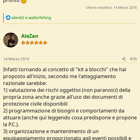
Ultima modifica:
14 Marzo 2016
R
alien62
e
walterfishing
e
a
c
AleZan
t
i
o
n
s
14 Marzo 2016
#35
:
Infatti tornando al concetto di "kit a blocchi" che hai
proposto all'inizio, secondo me l'atteggiamento
razionale sarebbe:
1) valutazione dei rischi oggettivi (non paranoici) della
propria zona anche grazie all'uso dei documenti di
protezione civile disponibili
2) programmazione di bisogni e comportamenti da
attuare (anche qui leggendo cosa predispone e propone
la P.C.).
3) organizzazione e mantenimento di un
equipaggiamento proporzionato agli eventi possibili e