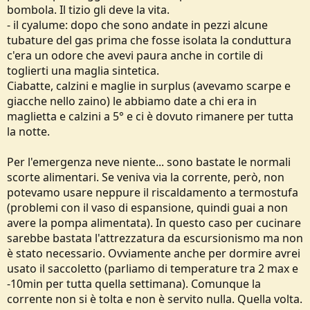
bombola. Il tizio gli deve la vita.
- il cyalume: dopo che sono andate in pezzi alcune
tubature del gas prima che fosse isolata la conduttura
c'era un odore che avevi paura anche in cortile di
toglierti una maglia sintetica.
Ciabatte, calzini e maglie in surplus (avevamo scarpe e
giacche nello zaino) le abbiamo date a chi era in
maglietta e calzini a 5° e ci è dovuto rimanere per tutta
la notte.
Per l'emergenza neve niente... sono bastate le normali
scorte alimentari. Se veniva via la corrente, però, non
potevamo usare neppure il riscaldamento a termostufa
(problemi con il vaso di espansione, quindi guai a non
avere la pompa alimentata). In questo caso per cucinare
sarebbe bastata l'attrezzatura da escursionismo ma non
è stato necessario. Ovviamente anche per dormire avrei
usato il saccoletto (parliamo di temperature tra 2 max e
-10min per tutta quella settimana). Comunque la
corrente non si è tolta e non è servito nulla. Quella volta.