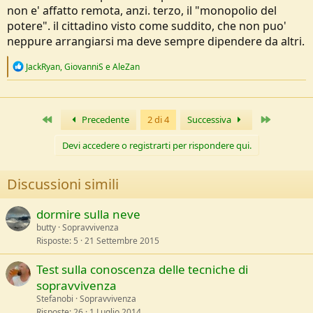
non e' affatto remota, anzi. terzo, il "monopolio del
potere". il cittadino visto come suddito, che non puo'
neppure arrangiarsi ma deve sempre dipendere da altri.
R
JackRyan
,
GiovanniS
e
AleZan
e
a
c
t
Primo
Ultimo
Precedente
2 di 4
Successiva
i
o
n
Devi accedere o registrarti per rispondere qui.
s
:
Discussioni simili
dormire sulla neve
butty
Sopravvivenza
Risposte
5
21 Settembre 2015
Test sulla conoscenza delle tecniche di
sopravvivenza
Stefanobi
Sopravvivenza
Risposte
26
1 Luglio 2014