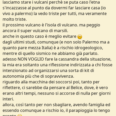
lasciamo stare i vulcani perchè se puta caso l'etna
s'incazzasse al punto da dovermi far lasciare casa (io
vivo a palermo) la vedo triste per tutti, ma veramente
molto triste.
il prossimo vulcano è l'isola di vulcano. ma peggio
ancora il super vulcano di marsili.
anche in questo caso è meglio evitare
dagli ultimi studi, comunque (e non solo Palermo ma a
quanto pare mezza Italia) è a rischio idrogeologico,
mentre di quello sismico ne abbiamo già parlato.
adesso NON VOGLIO fare la cassandra della situazione,
la mia era soltanto una riflessione indirizzata a chi fosse
intenzionato ad organizzarsi una sorta di kit di
autonomia più che di sopravvivenza.
riguardo alla macchina dei soccorsi poi, tanto per
riflettere, ci sarebbe da pensare al Belice, dove, è vero
erano altri tempi, nessuno si accorse di nulla per giorni
interi.
allora, così tanto per non sbagliare, avendo famiglia ed
essendo comunque a rischio io, il parapioggia lo tengo
pronto