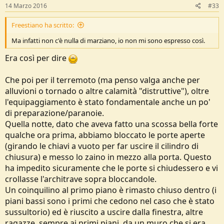
s
14 Marzo 2016
#33
:
Freestiano ha scritto:
Ma infatti non c'è nulla di marziano, io non mi sono espresso così.
Era così per dire
Che poi per il terremoto (ma penso valga anche per
alluvioni o tornado o altre calamità "distruttive"), oltre
l'equipaggiamento è stato fondamentale anche un po'
di preparazione/paranoie.
Quella notte, dato che aveva fatto una scossa bella forte
qualche ora prima, abbiamo bloccato le porte aperte
(girando le chiavi a vuoto per far uscire il cilindro di
chiusura) e messo lo zaino in mezzo alla porta. Questo
ha impedito sicuramente che le porte si chiudessero e vi
crollasse l'architrave sopra bloccandole.
Un coinquilino al primo piano è rimasto chiuso dentro (i
piani bassi sono i primi che cedono nel caso che è stato
sussultorio) ed è riuscito a uscire dalla finestra, altre
ragazze, sempre ai primi piani, da un muro che si era