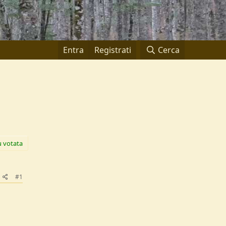
Entra
Registrati
Cerca
ù votata
#1