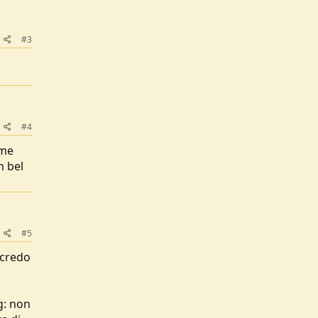
#3
#4
 me
n bel
#5
 credo
g: non