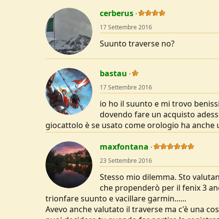
a
c
cerberus
t
17 Settembre 2016
i
o
Suunto traverse no?
n
s
:
bastau
17 Settembre 2016
io ho il suunto e mi trovo beni
dovendo fare un acquisto adesso
giocattolo è se usato come orologio ha anche u
maxfontana
23 Settembre 2016
Stesso mio dilemma. Sto valutan
che propenderò per il fenix 3 a
trionfare suunto e vacillare garmin......
Avevo anche valutato il traverse ma c'è una co