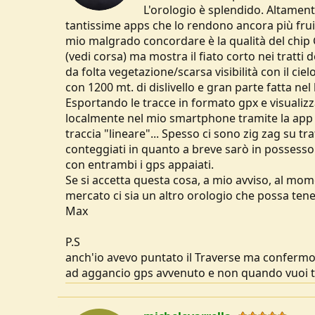
L'orologio è splendido. Altamente
tantissime apps che lo rendono ancora più fruib
mio malgrado concordare è la qualità del chip
(vedi corsa) ma mostra il fiato corto nei tratti 
da folta vegetazione/scarsa visibilità con il ci
con 1200 mt. di dislivello e gran parte fatta ne
Esportando le tracce in formato gpx e visual
localmente nel mio smartphone tramite la app L
traccia "lineare"... Spesso ci sono zig zag su tr
conteggiati in quanto a breve sarò in possesso 
con entrambi i gps appaiati.
Se si accetta questa cosa, a mio avviso, al mo
mercato ci sia un altro orologio che possa tener
Max
P.S
anch'io avevo puntato il Traverse ma confermo 
ad aggancio gps avvenuto e non quando vuoi tu