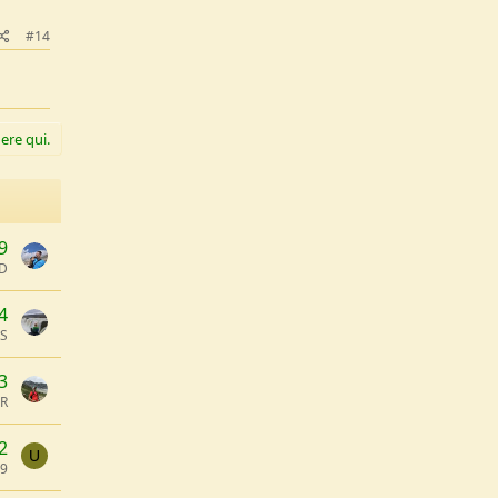
#14
ere qui.
9
oD
4
 S
3
oR
2
U
39