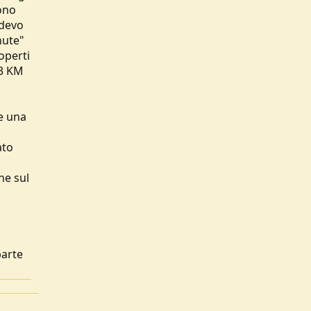
sono
 devo
nute"
operti
23 KM
re una
ato
he sul
parte