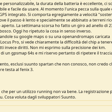
 personalizzabile, la durata della batteria è eccellente, ci 
ile e facile da usare. Al momento l'unica pecca sulla quale
 GPS integrato. Si comporta egregiamente a velocità "soste
dove il passo è lento e specialmente se abbinato a terreni ric
elo aperto. La settimana scorsa ho fatto un giro ad anello di 
l bosco. Oggi ho ripetuto la cosa in senso inverso.
izzandole su google maps o su una openandromaps caricata
ocus Pro, si vede chiaramente la difficoltà del chip a tene
atti invece diritti. Non mi esprimo sulla precisione dei km.
di un gpsmap 64s e mi riservo pertanto di ripetere il tracci
mento, esclusi suunto spartan che non conosco, non credo c
e testa al fenix 3.
che per un utilizzo running non va bene. La registrazione 
. Cosa voluta dagli sviluppatori Suunto.