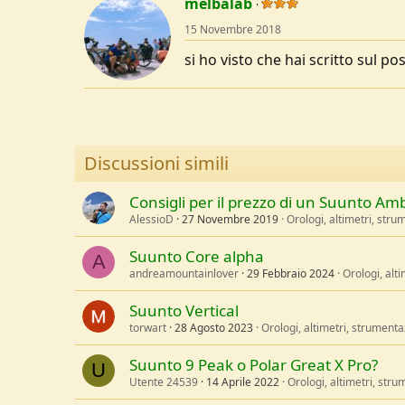
melbalab
15 Novembre 2018
si ho visto che hai scritto sul p
Discussioni simili
Consigli per il prezzo di un Suunto Am
AlessioD
27 Novembre 2019
Orologi, altimetri, str
Suunto Core alpha
A
andreamountainlover
29 Febbraio 2024
Orologi, alt
Suunto Vertical
torwart
28 Agosto 2023
Orologi, altimetri, strument
Suunto 9 Peak o Polar Great X Pro?
U
Utente 24539
14 Aprile 2022
Orologi, altimetri, str