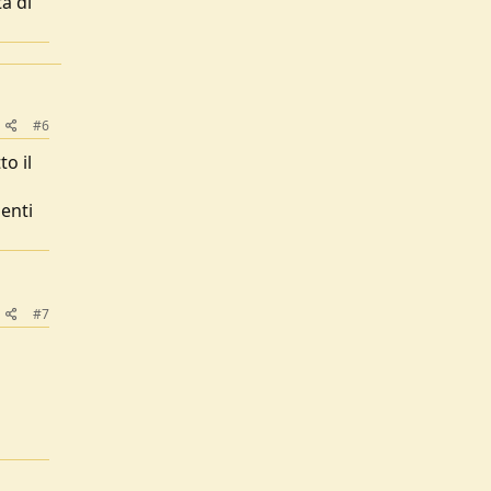
a di
#6
to il
senti
#7