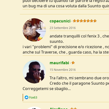
puoi decidere tu quando far partire la registraz
un bug ma di una cosa voluta dalla Suunto quind
copacunici
23 Settembre 2016
andate tranquilli col fenix 3 , ch
suunto.
i vari "problemi" di precisione e/o ricezione , 
anche sul Traverse, che , guarda caso, ha la ste
maurifabi
15 Novembre 2016
Tra l'altro, mi sembrano due or
Credo che il paragone Suunto per
Correggetemi se sbaglio...
R
Fox63
e
a
c