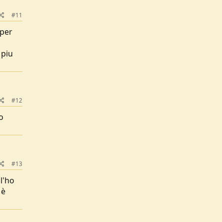
#11
.per
 piu
#12
o
#13
l'ho
 è