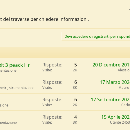
ost del traverse per chiedere informazioni.
Devi accedere o registrarti per rispond
bit 3 peack Hr
Risposte
5
20 Dicembre 201
Visite
2K
Alessi
umentazione
Risposte
6
17 Marzo 202
Visite
3K
Mauro
imetri, strumentazione
Risposte
6
17 Settembre 202
Visite
2K
Carl
azione
Risposte
4
15 Aprile 202
Visite
3K
Utente 245
umentazione