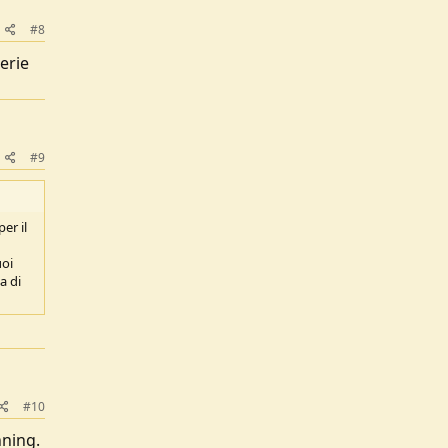
#8
erie
#9
er il
uoi
a di
#10
nning.