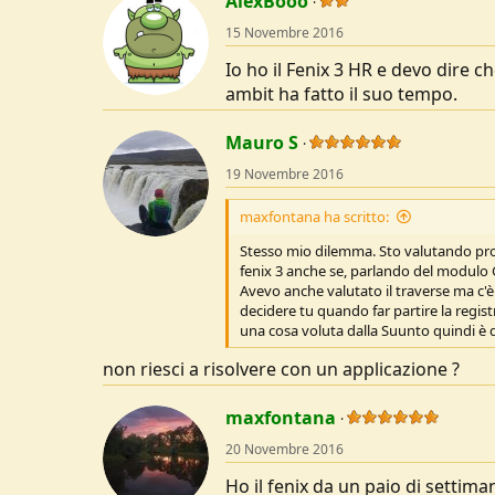
AlexBooo
t
15 Novembre 2016
i
o
Io ho il Fenix 3 HR e devo dire 
n
s
ambit ha fatto il suo tempo.
:
Mauro S
19 Novembre 2016
maxfontana ha scritto:
Stesso mio dilemma. Sto valutando pro
fenix 3 anche se, parlando del modulo GP
Avevo anche valutato il traverse ma c'
decidere tu quando far partire la regis
una cosa voluta dalla Suunto quindi è d
non riesci a risolvere con un applicazione ?
maxfontana
20 Novembre 2016
Ho il fenix da un paio di settima