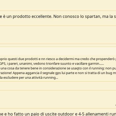
che è un prodotto eccellente. Non conosco lo spartan, ma la s
prio questi due prodotti e nn riesco a decidermi ma credo che propenderò p
S, i pareri, unanimi, vedono trionfare suunto e vacillare garmin......
è una cosa da tenere bene in considerazione se usaqto con il running: non p
trazione! Appena aggancia il segnale gps lui parte e non si tratta di un bug m
a escludere per una attività running...
ne e ho fatto un paio di uscite outdoor e 4-5 allenamenti ru