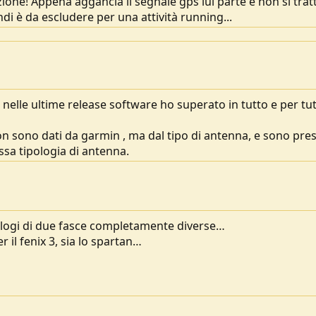
ione! Appena aggancia il segnale gps lui parte e non si tratt
i è da escludere per una attività running...
e nelle ultime release software ho superato in tutto e per tut
non sono dati da garmin , ma dal tipo di antenna, e sono pre
ssa tipologia di antenna.
ologi di due fasce completamente diverse…
 il fenix 3, sia lo spartan…