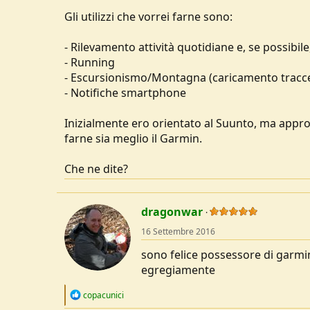
u
Gli utilizzi che vorrei farne sono:
s
s
- Rilevamento attività quotidiane e, se possibil
i
- Running
o
n
- Escursionismo/Montagna (caricamento tracc
e
- Notifiche smartphone
Inizialmente ero orientato al Suunto, ma appro
farne sia meglio il Garmin.
Che ne dite?
dragonwar
16 Settembre 2016
sono felice possessore di garmin 
egregiamente
R
copacunici
e