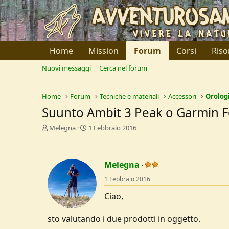
Home
Mission
Forum
Corsi
Riso
Nuovi messaggi
Cerca nel forum
Home
Forum
Tecniche e materiali
Accessori
Orolog
Suunto Ambit 3 Peak o Garmin Fe
C
D
Melegna
1 Febbraio 2016
r
a
e
t
a
a
Melegna
t
d
o
i
1 Febbraio 2016
r
I
e
n
Ciao,
D
i
i
z
sto valutando i due prodotti in oggetto.
s
i
c
o