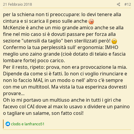
21 Febbraio 2018
#12
per la schiena non ti preoccupare: lo devi tenere alla
cintura e si scarica il peso sulle anche
McKenzie è anche un mio grande amico anche se alla
fine nel mio caso si è dovuti passare per forza alla
sezione "utensili da taglio" ben sterilizzati però!
Confermo la tua perplessità sull' ergonomia: IMHO
meglio uno zaino grande (cioè dotato di telaio e fascia
lombare forte) poco carico.
Per il resto, ripeto: prova, non era provocazione la mia.
Dipende da come si è fatti. Io non ci voglio rinunciare e
non lo faccio MAI, in un modo o nell' altro c'è sempre
con me un multitool. Ma vista la tua esperinza dovresti
provare...
Oh io mi portavo un multiuso anche in tutti i giri che
facevo col CAI dove al max lo usavo x dividere un panino
o tagliare un salame, son fatto così!
R
clodis
e
lanfranco51
e
a