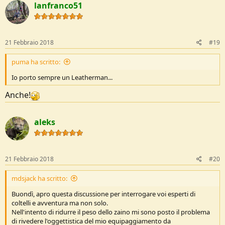
lanfranco51
t
i
o
n
s
21 Febbraio 2018
#19
:
puma ha scritto:
Io porto sempre un Leatherman...
Anche!
aleks
21 Febbraio 2018
#20
mdsjack ha scritto:
Buondì, apro questa discussione per interrogare voi esperti di
coltelli e avventura ma non solo.
Nell'intento di ridurre il peso dello zaino mi sono posto il problema
di rivedere l'oggettistica del mio equipaggiamento da