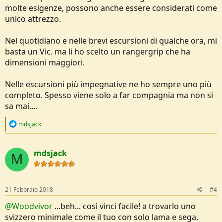
molte esigenze, possono anche essere considerati come
unico attrezzo.
Nel quotidiano e nelle brevi escursioni di qualche ora, mi
basta un Vic. ma li ho scelto un rangergrip che ha
dimensioni maggiori.
Nelle escursioni più impegnative ne ho sempre uno più
completo. Spesso viene solo a far compagnia ma non si
sa mai....
R
mdsjack
e
a
c
mdsjack
t
M
i
o
n
s
21 Febbraio 2018
#4
:
@Woodvivor
...beh... così vinci facile! a trovarlo uno
svizzero minimale come il tuo con solo lama e sega,