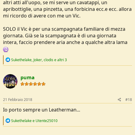
altri atti all'uopo, se mi serve un cavatappi, un
apribottiglie, una pinzetta, una forbicina ecc.e ecc. allora
mi ricordo di avere con me un Vic.
SOLO il Vic è per una scampagnata familiare di mezza
giornata. Già se la scampagnata è di una giornata
intera, faccio prendere aria anche a qualche altra lama
R
Sukethelake
,
Joker
,
clodis
e altri 3
e
a
c
puma
t
i
o
n
s
21 Febbraio 2018
#18
:
Io porto sempre un Leatherman...
R
Sukethelake
e
Utente25010
e
a
c