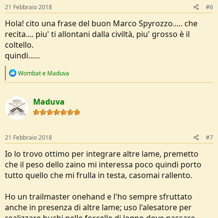
21 Febbraio 2018
#6
Hola! cito una frase del buon Marco Spyrozzo..... che
recita.... piu' ti allontani dalla civiltà, piu' grosso è il
coltello.
quindi......
R
Wombat
e
Maduva
e
a
c
Maduva
t
i
o
n
s
21 Febbraio 2018
#7
:
Io lo trovo ottimo per integrare altre lame, premetto
che il peso dello zaino mi interessa poco quindi porto
tutto quello che mi frulla in testa, casomai rallento.
Ho un trailmaster onehand e l'ho sempre sfruttato
anche in presenza di altre lame; uso l'alesatore per