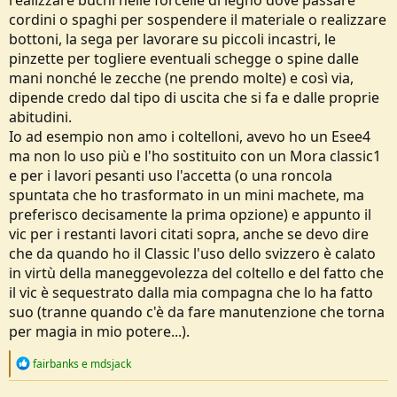
realizzare buchi nelle forcelle di legno dove passare
cordini o spaghi per sospendere il materiale o realizzare
bottoni, la sega per lavorare su piccoli incastri, le
pinzette per togliere eventuali schegge o spine dalle
mani nonché le zecche (ne prendo molte) e così via,
dipende credo dal tipo di uscita che si fa e dalle proprie
abitudini.
Io ad esempio non amo i coltelloni, avevo ho un Esee4
ma non lo uso più e l'ho sostituito con un Mora classic1
e per i lavori pesanti uso l'accetta (o una roncola
spuntata che ho trasformato in un mini machete, ma
preferisco decisamente la prima opzione) e appunto il
vic per i restanti lavori citati sopra, anche se devo dire
che da quando ho il Classic l'uso dello svizzero è calato
in virtù della maneggevolezza del coltello e del fatto che
il vic è sequestrato dalla mia compagna che lo ha fatto
suo (tranne quando c'è da fare manutenzione che torna
per magia in mio potere...).
R
fairbanks
e
mdsjack
e
a