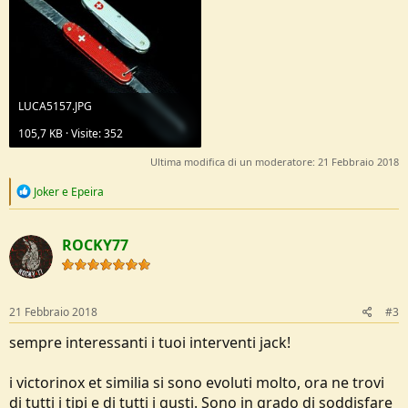
LUCA5157.JPG
105,7 KB · Visite: 352
Ultima modifica di un moderatore:
21 Febbraio 2018
R
Joker
e
Epeira
e
a
c
ROCKY77
t
i
o
n
s
21 Febbraio 2018
#3
:
sempre interessanti i tuoi interventi jack!
i victorinox et similia si sono evoluti molto, ora ne trovi
di tutti i tipi e di tutti i gusti. Sono in grado di soddisfare