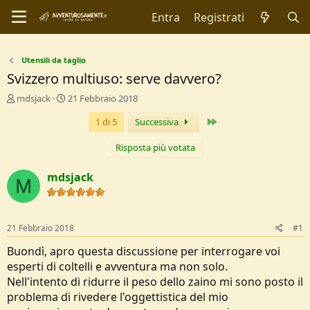
Entra
Registrati
Utensili da taglio
Svizzero multiuso: serve davvero?
C
D
mdsjack
21 Febbraio 2018
r
a
Ultimo
1 di 5
Successiva
e
t
a
a
t
d
Risposta più votata
o
i
r
I
mdsjack
M
e
n
D
i
i
z
s
i
21 Febbraio 2018
#1
c
o
u
Buondì, apro questa discussione per interrogare voi
s
esperti di coltelli e avventura ma non solo.
s
Nell'intento di ridurre il peso dello zaino mi sono posto il
i
problema di rivedere l'oggettistica del mio
o
n