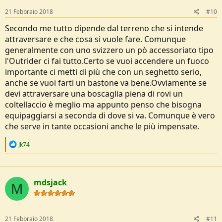
n
s
21 Febbraio 2018
#10
:
Secondo me tutto dipende dal terreno che si intende
attraversare e che cosa si vuole fare. Comunque
generalmente con uno svizzero un pò accessoriato tipo
l'Outrider ci fai tutto.Certo se vuoi accendere un fuoco
importante ci metti di più che con un seghetto serio,
anche se vuoi farti un bastone va bene.Ovviamente se
devi attraversare una boscaglia piena di rovi un
coltellaccio è meglio ma appunto penso che bisogna
equipaggiarsi a seconda di dove si va. Comunque è vero
che serve in tante occasioni anche le più impensate.
R
Jk74
e
a
c
t
mdsjack
i
M
o
n
s
:
21 Febbraio 2018
#11