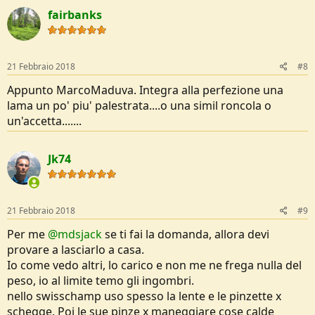
c
fairbanks
t
i
o
n
s
21 Febbraio 2018
#8
:
Appunto MarcoMaduva. Integra alla perfezione una
lama un po' piu' palestrata....o una simil roncola o
un'accetta.......
Jk74
21 Febbraio 2018
#9
Per me
@mdsjack
se ti fai la domanda, allora devi
provare a lasciarlo a casa.
Io come vedo altri, lo carico e non me ne frega nulla del
peso, io al limite temo gli ingombri.
nello swisschamp uso spesso la lente e le pinzette x
schegge. Poi le sue pinze x maneggiare cose calde