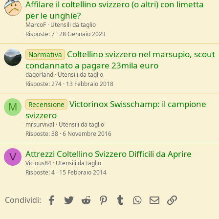
Affilare il coltellino svizzero (o altri) con limetta
mio fisso ne pesa 170) non mi conviene piuttosto portare un
per le unghie?
chiudibile più piccolo tipo Victorinox Sentinel (solo una lama
bloccabile, 70g!) accoppiato, quando prevedo di farne uso, al
MarcoF
Utensili da taglio
classico coltello fisso + seghetto silky? Oppure una lama così piccola
Risposte
7
28 Gennaio 2023
sarebbe comunque inutile e allora è meglio il solo fisso sempre?
Coltellino svizzero nel marsupio, scout
Normativa
Voi (come) usate il vostro svizzero? L'avete mai usato senza altri
condannato a pagare 23mila euro
utensili per attività di bivacco/tecniche di emergenza, ecc? In che
dagorland
Utensili da taglio
modi?
Risposte
274
13 Febbraio 2018
ciao,
jack.
Victorinox Swisschamp: il campione
Recensione
M
svizzero
mrsurvival
Utensili da taglio
Risposte
38
6 Novembre 2016
Attrezzi Coltellino Svizzero Difficili da Aprire
V
Vicious84
Utensili da taglio
Risposte
4
15 Febbraio 2014
facebook
Twitter
Reddit
Pinterest
Tumblr
WhatsApp
e-mail
Link
Condividi: