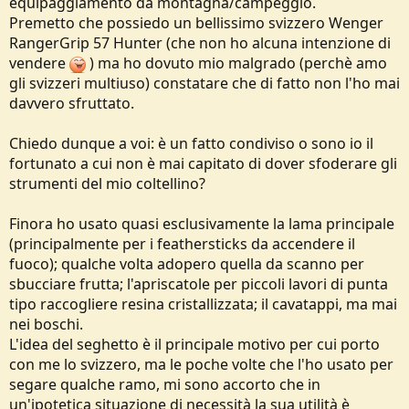
equipaggiamento da montagna/campeggio.
e
Premetto che possiedo un bellissimo svizzero Wenger
RangerGrip 57 Hunter (che non ho alcuna intenzione di
vendere
) ma ho dovuto mio malgrado (perchè amo
gli svizzeri multiuso) constatare che di fatto non l'ho mai
davvero sfruttato.
Chiedo dunque a voi: è un fatto condiviso o sono io il
fortunato a cui non è mai capitato di dover sfoderare gli
strumenti del mio coltellino?
Finora ho usato quasi esclusivamente la lama principale
(principalmente per i feathersticks da accendere il
fuoco); qualche volta adopero quella da scanno per
sbucciare frutta; l'apriscatole per piccoli lavori di punta
tipo raccogliere resina cristallizzata; il cavatappi, ma mai
nei boschi.
L'idea del seghetto è il principale motivo per cui porto
con me lo svizzero, ma le poche volte che l'ho usato per
segare qualche ramo, mi sono accorto che in
un'ipotetica situazione di necessità la sua utilità è