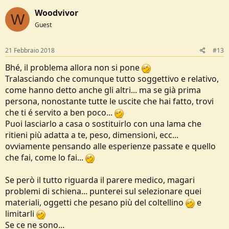
c
Woodvivor
t
W
i
Guest
o
n
s
21 Febbraio 2018
#13
:
Bhé, il problema allora non si pone
Tralasciando che comunque tutto soggettivo e relativo,
come hanno detto anche gli altri... ma se già prima
persona, nonostante tutte le uscite che hai fatto, trovi
che ti é servito a ben poco...
Puoi lasciarlo a casa o sostituirlo con una lama che
ritieni più adatta a te, peso, dimensioni, ecc...
ovviamente pensando alle esperienze passate e quello
che fai, come lo fai...
Se però il tutto riguarda il parere medico, magari
problemi di schiena... punterei sul selezionare quei
materiali, oggetti che pesano più del coltellino
e
limitarli
Se ce ne sono...