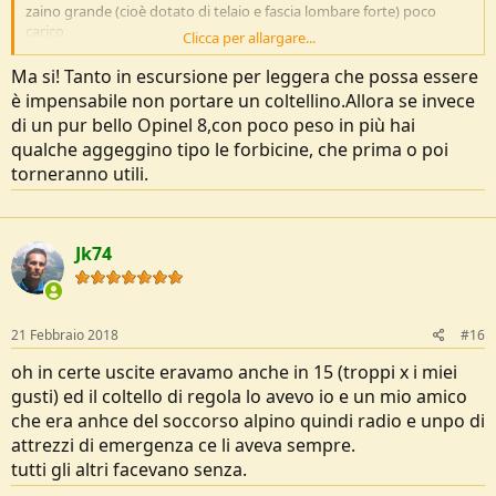
zaino grande (cioè dotato di telaio e fascia lombare forte) poco
carico.
Clicca per allargare...
Per il resto, ripeto: prova, non era provocazione la mia. Dipende da
come si è fatti. Io non ci voglio rinunciare e non lo faccio MAI, in un
Ma si! Tanto in escursione per leggera che possa essere
modo o nell' altro c'è sempre con me un multitool. Ma vista la tua
è impensabile non portare un coltellino.Allora se invece
esperinza dovresti provare...
di un pur bello Opinel 8,con poco peso in più hai
Oh io mi portavo un multiuso anche in tutti i giri che facevo col CAI
qualche aggeggino tipo le forbicine, che prima o poi
dove al max lo usavo x dividere un panino o tagliare un salame, son
fatto così!
torneranno utili.
Jk74
21 Febbraio 2018
#16
oh in certe uscite eravamo anche in 15 (troppi x i miei
gusti) ed il coltello di regola lo avevo io e un mio amico
che era anhce del soccorso alpino quindi radio e unpo di
attrezzi di emergenza ce li aveva sempre.
tutti gli altri facevano senza.