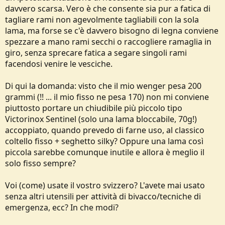
davvero scarsa. Vero è che consente sia pur a fatica di
tagliare rami non agevolmente tagliabili con la sola
lama, ma forse se c'è davvero bisogno di legna conviene
spezzare a mano rami secchi o raccogliere ramaglia in
giro, senza sprecare fatica a segare singoli rami
facendosi venire le vesciche.
Di qui la domanda: visto che il mio wenger pesa 200
grammi (!! ... il mio fisso ne pesa 170) non mi conviene
piuttosto portare un chiudibile più piccolo tipo
Victorinox Sentinel (solo una lama bloccabile, 70g!)
accoppiato, quando prevedo di farne uso, al classico
coltello fisso + seghetto silky? Oppure una lama così
piccola sarebbe comunque inutile e allora è meglio il
solo fisso sempre?
Voi (come) usate il vostro svizzero? L'avete mai usato
senza altri utensili per attività di bivacco/tecniche di
emergenza, ecc? In che modi?