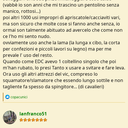
(vabbè io son anni che mi trascino un pentolino senza
manico, rottosi...)
poi altri 1000 usi impropri di apriscatole/cacciaviti vari,
ma son sicuro che molte cose si fanno anche senza, io
ormai son talmente abituato ad avercelo che come non
ce l'ho mi sento nudo.
ovviamente uso anche la lama (la lunga x cibo, la corta
per confezioni e piccoli lavori su legno) ma per me
prevale l' uso del resto.
Quando come EDC avevo 1 coltellino singolo che poi
m'han rubato, lo presi Tanto x usare a svitare e fare leva.
Ora uso gli altri attrezzi del vic, compreso lo
squamatore/slamatore che essendo lungo sottile e non
tagliente fa spesso da spingitore... (di cavalieri)
R
copacunici
e
a
c
lanfranco51
t
i
o