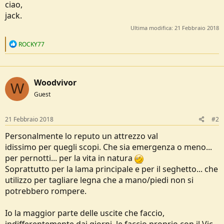
ciao,
jack.
Ultima modifica:
21 Febbraio 2018
R
ROCKY77
e
a
c
t
Woodvivor
i
W
o
Guest
n
s
:
21 Febbraio 2018
#2
Personalmente lo reputo un attrezzo val
idissimo per quegli scopi. Che sia emergenza o meno...
per pernotti... per la vita in natura
Soprattutto per la lama principale e per il seghetto... che
utilizzo per tagliare legna che a mano/piedi non si
potrebbero rompere.
Io la maggior parte delle uscite che faccio,
indifferentemente dai giorni, le faccio proprio con il Vic...