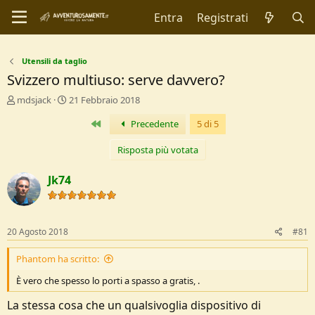
Entra
Registrati
Utensili da taglio
Svizzero multiuso: serve davvero?
C
D
mdsjack
21 Febbraio 2018
r
a
Primo
Precedente
5 di 5
e
t
a
a
t
d
Risposta più votata
o
i
r
I
Jk74
e
n
D
i
i
z
s
i
20 Agosto 2018
#81
c
o
u
Phantom ha scritto:
s
s
È vero che spesso lo porti a spasso a gratis, .
i
o
La stessa cosa che un qualsivoglia dispositivo di
n