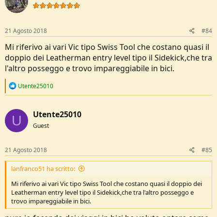
21 Agosto 2018
#84
Mi riferivo ai vari Vic tipo Swiss Tool che costano quasi il
doppio dei Leatherman entry level tipo il Sidekick,che tra
l'altro posseggo e trovo impareggiabile in bici.
R
Utente25010
e
a
c
Utente25010
t
U
i
Guest
o
n
s
21 Agosto 2018
#85
:
lanfranco51 ha scritto:
Mi riferivo ai vari Vic tipo Swiss Tool che costano quasi il doppio dei
Leatherman entry level tipo il Sidekick,che tra l'altro posseggo e
trovo impareggiabile in bici.