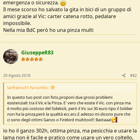
emergenza o sicurezza.
e
Il mese scorso ho salvato la gita in bici di un gruppo di
amici grazie al Vic: carter catena rotto, pedalare
impossibile.
Nella mia BdC però ho una pinza multi
GiuseppeR83
20 Agosto 2018
#82
lanfranco51 ha scritto:
In questo tuo post con foto,proponi due grossi problemi
esistenziali: tra il Vic e la Pinza. E' vero che esiste il Vic. con pinza ma
è molto più costoso del Sidekick, però il Vic sui 30 euro tipo il Soldier
non ha la pinza,però la qualità ecc.ecc.E adesso mi dicono pure che
ci sono degli ottimi Ganzo o Firebird multitool!! Bastaaa!
io ho il ganzo 302h, ottima pinza, ma pesicchia e usare la
lama non è facile e pratico come usare un vero coltello,