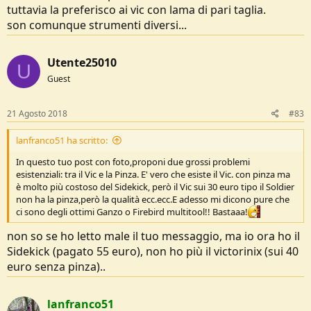
tuttavia la preferisco ai vic con lama di pari taglia.
son comunque strumenti diversi...
Utente25010
U
Guest
21 Agosto 2018
#83
lanfranco51 ha scritto:
In questo tuo post con foto,proponi due grossi problemi
esistenziali: tra il Vic e la Pinza. E' vero che esiste il Vic. con pinza ma
è molto più costoso del Sidekick, però il Vic sui 30 euro tipo il Soldier
non ha la pinza,però la qualità ecc.ecc.E adesso mi dicono pure che
ci sono degli ottimi Ganzo o Firebird multitool!! Bastaaa!
non so se ho letto male il tuo messaggio, ma io ora ho il
Sidekick (pagato 55 euro), non ho più il victorinix (sui 40
euro senza pinza)..
lanfranco51