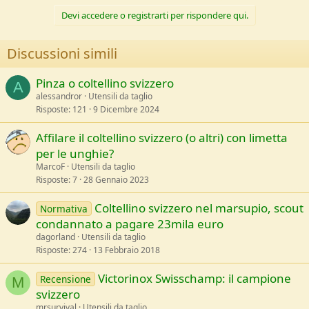
Devi accedere o registrarti per rispondere qui.
Discussioni simili
Pinza o coltellino svizzero
A
alessandror
Utensili da taglio
Risposte
121
9 Dicembre 2024
Affilare il coltellino svizzero (o altri) con limetta
per le unghie?
MarcoF
Utensili da taglio
Risposte
7
28 Gennaio 2023
Coltellino svizzero nel marsupio, scout
Normativa
condannato a pagare 23mila euro
dagorland
Utensili da taglio
Risposte
274
13 Febbraio 2018
Victorinox Swisschamp: il campione
Recensione
M
svizzero
mrsurvival
Utensili da taglio