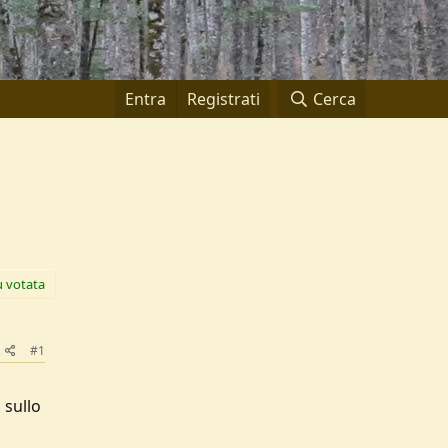
Entra
Registrati
Cerca
ù votata
#1
 sullo