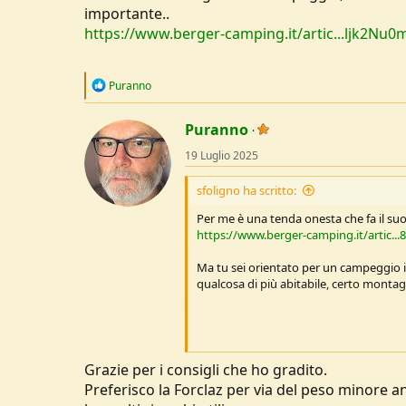
importante..
https://www.berger-camping.it/artic...lj
R
Puranno
e
a
c
Puranno
t
19 Luglio 2025
i
o
n
sfoligno ha scritto:
s
:
Per me è una tenda onesta che fa il suo
https://www.berger-camping.it/arti
Ma tu sei orientato per un campeggio i
qualcosa di più abitabile, certo monta
Grazie per i consigli che ho gradito.
In caso di diversi giorni in campeggio
Preferisco la Forclaz per via del peso minore 
https://www.berger-camping.it/art