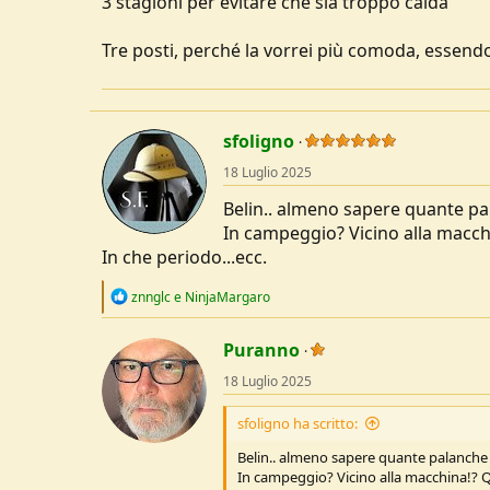
3 stagioni per evitare che sia troppo calda
u
s
Tre posti, perché la vorrei più comoda, essendo
s
i
o
n
e
sfoligno
18 Luglio 2025
Belin.. almeno sapere quante pa
In campeggio? Vicino alla macch
In che periodo...ecc.
R
znnglc
e
NinjaMargaro
e
a
c
Puranno
t
18 Luglio 2025
i
o
n
sfoligno ha scritto:
s
:
Belin.. almeno sapere quante palanche
In campeggio? Vicino alla macchina!? 