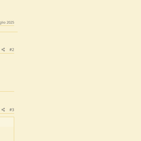
glio 2025
#2
#3