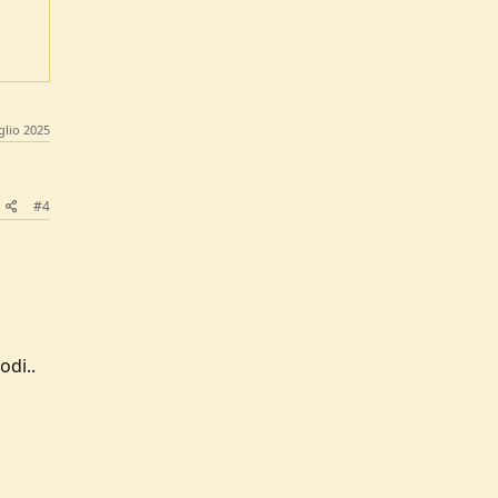
glio 2025
#4
odi..