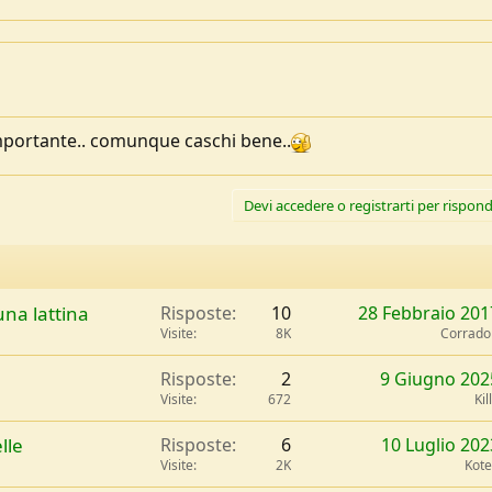
importante.. comunque caschi bene..
Devi accedere o registrarti per rispond
una lattina
Risposte
10
28 Febbraio 201
Visite
8K
Corrad
Risposte
2
9 Giugno 202
Visite
672
Kil
lle
Risposte
6
10 Luglio 202
Visite
2K
Kot