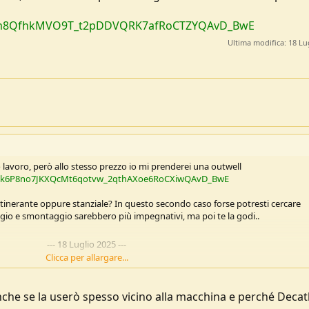
k2Nu0m8QfhkMVO9T_t2pDDVQRK7afRoCTZYQAvD_BwE
Ultima modifica:
18 Lu
 lavoro, però allo stesso prezzo io mi prenderei una outwell
c...8k6P8no7JKXQcMt6qotvw_2qthAXoe6RoCXiwQAvD_BwE
tinerante oppure stanziale? In questo secondo caso forse potresti cercare
ggio e smontaggio sarebbero più impegnativi, ma poi te la godi..
---
18 Luglio 2025
---
Clicca per allargare...
, secondo me, un zona dove poter mangiare in caso di maltempo è important
anche se la userò spesso vicino alla macchina e perché Deca
ic...ljk2Nu0m8QfhkMVO9T_t2pDDVQRK7afRoCTZYQAvD_BwE