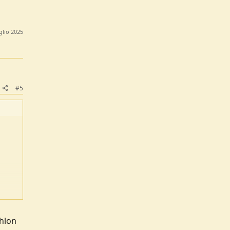
glio 2025
#5
e..
thlon