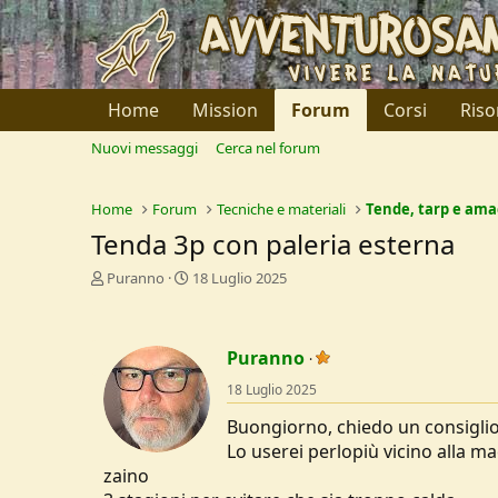
Home
Mission
Forum
Corsi
Riso
Nuovi messaggi
Cerca nel forum
Home
Forum
Tecniche e materiali
Tende, tarp e am
Tenda 3p con paleria esterna
C
D
Puranno
18 Luglio 2025
r
a
e
t
a
a
Puranno
t
d
o
i
18 Luglio 2025
r
I
e
n
Buongiorno, chiedo un consiglio 
D
i
Lo userei perlopiù vicino alla m
i
z
zaino
s
i
c
o