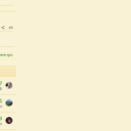
#6
ere qui.
7
oB
5
lo
3
en