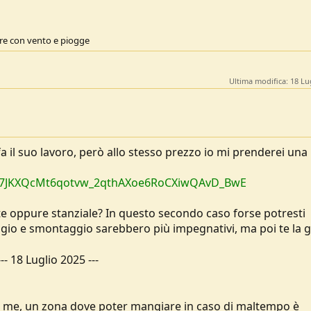
are con vento e piogge
Ultima modifica:
18 Lu
 il suo lavoro, però allo stesso prezzo io mi prenderei una
P8no7JKXQcMt6qotvw_2qthAXoe6RoCXiwQAvD_BwE
te oppure stanziale? In questo secondo caso forse potresti
ggio e smontaggio sarebbero più impegnativi, ma poi te la g
---
18 Luglio 2025
---
do me, un zona dove poter mangiare in caso di maltempo è