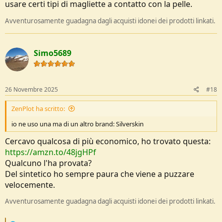
usare certi tipi di magliette a contatto con la pelle.
Ed_QTXnNCagx6g7jkfmoDat0_CtUgFFv3Xu51VClJS96R6XR1auVKpp
dxbA1lhwO95ryzamLs7GoxTh2lYOeG7oLt5rqQO730im6zfcSonD21s
Avventurosamente guadagna dagli acquisti idonei dei prodotti linkati.
aBb8g.BCJHWKS9lQBMzPZ2MKiJVdssA1z4ak0DsL5jZ6tguuQ&dib_ta
g=se&keywords=hh+t+shirt+uomo&qid=1764188756&sprefix=hh+t,
aps,112&sr=8-12&th=1&psc=1
Simo5689
26 Novembre 2025
#18
ZenPlot ha scritto:
io ne uso una ma di un altro brand: Silverskin
Cercavo qualcosa di più economico, ho trovato questa:
https://amzn.to/48jgHPf
Qualcuno l'ha provata?
Del sintetico ho sempre paura che viene a puzzare
velocemente.
Avventurosamente guadagna dagli acquisti idonei dei prodotti linkati.