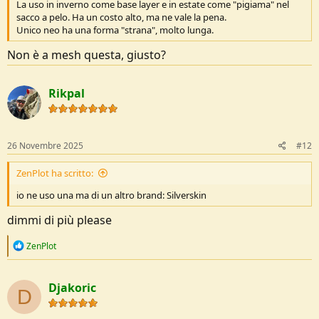
La uso in inverno come base layer e in estate come "pigiama" nel
sacco a pelo. Ha un costo alto, ma ne vale la pena.
Unico neo ha una forma "strana", molto lunga.
Non è a mesh questa, giusto?
Rikpal
26 Novembre 2025
#12
ZenPlot ha scritto:
io ne uso una ma di un altro brand: Silverskin
dimmi di più please
R
ZenPlot
e
a
c
Djakoric
t
D
i
o