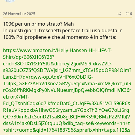
n
s
:
26 Novembre 2025
#16
100€ per un primo strato? Mah
In questi giorni freschetti per fare trail uso questa in
100% Polipropilene e che al momento è in offerta:
https://www.amazon.it/Helly-Hansen-HH-LIFA-T-
Shirt/dp/B06XHC6Y26?
crid=38OTXYRXFY5IU&dib=eyJ2IjoiMSJ9.xkwZVD-
s9320uOZZSfQSDEWVjslr_LGZmm_xTCv15pqOP984OimI
LanxEH7dVrqww-opIAdeVHP6xtQbDiG-
Tr4pK_GXEZzAEbVdXneZGRVyu5fjcxNma3xmMQkrct_ulR
rCo26ffhRKMgxPy0NVuNueumJBpQvebbOiQfmdHVK36r
eLrorX7MT-
Ed_QTXnNCagx6g7jkfmoDat0_CtUgFFv3Xu51VClJS96R6X
R1auVKppdxbA1lhwO95ryzamLs7GoxTh2lYOeG7oLt5rq
QO730im6zfcSonD21saBb8g.BCJHWKS9lQBMzPZ2MKiJV
dssA1z4ak0DsL5jZ6tguuQ&dib_tag=se&keywords=hh+t
+shirt+uomo&qid=1764188756&sprefix=hh+t,aps,112&s