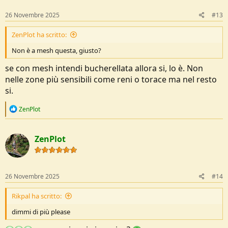
n
s
26 Novembre 2025
#13
:
ZenPlot ha scritto:
Non è a mesh questa, giusto?
se con mesh intendi bucherellata allora si, lo è. Non
nelle zone più sensibili come reni o torace ma nel resto
si.
R
ZenPlot
e
a
c
ZenPlot
t
i
o
n
s
26 Novembre 2025
#14
:
Rikpal ha scritto:
dimmi di più please