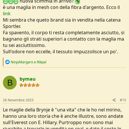
nuova scimmia in arrivo?
è una maglia in mesh con della fibra d'argento. Ecco il
link
Mi sembra che queto brand sia in vendita nella catena
Sportler.
Fa spavento, il corpo ti resta completamente asciutto, si
bagnano gli strati superiori a contatto con la maglia ma
tu sei asciuttissimo.
Sull'odore non eccelle, il tessuto impuzzolisce un po'.
R
NinjaMargaro
e
Rikpal
e
a
c
bymau
t
B
i
o
n
s
26 Novembre 2025
#15
:
Le maglie della Brynje è "una vita" che le ho nel mirino,
hanno una loro storia che è anche illustre, sono andate
sull'Everest con E. Hillary. Purtroppo non sono mai
riuschito a trovarle in vendita on-real, e dato il costo le