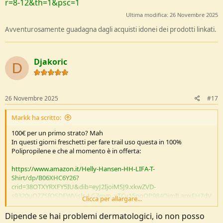
r=8-12&th=1&psc=1
Ultima modifica:
26 Novembre 2025
Avventurosamente guadagna dagli acquisti idonei dei prodotti linkati.
Djakoric
D
26 Novembre 2025
#17
Markk ha scritto:
100€ per un primo strato? Mah
In questi giorni freschetti per fare trail uso questa in 100%
Polipropilene e che al momento è in offerta:
https://www.amazon.it/Helly-Hansen-HH-LIFA-T-
Shirt/dp/B06XHC6Y26?
crid=38OTXYRXFY5IU&dib=eyJ2IjoiMSJ9.xkwZVD-
s9320uOZZSfQSDEWVjslr_LGZmm_xTCv15pqOP984OimILanxEH7dV
Clicca per allargare...
rqww-opIAdeVHP6xtQbDiG-
Tr4pK_GXEZzAEbVdXneZGRVyu5fjcxNma3xmMQkrct_ulRrCo26ffhR
Dipende se hai problemi dermatologici, io non posso
KMgxPy0NVuNueumJBpQvebbOiQfmdHVK36reLrorX7MT-