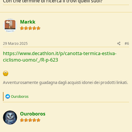
Con che termine di ricerca li trovi quelli suoi?
Markk
29 Marzo 2025
#6
https://www.decathlon.it/p/canotta-termica-estiva-
ciclismo-uomo/_/R-p-623
Avventurosamente guadagna dagli acquisti idonei dei prodotti linkati.
R
Ouroboros
e
a
c
Ouroboros
t
i
o
n