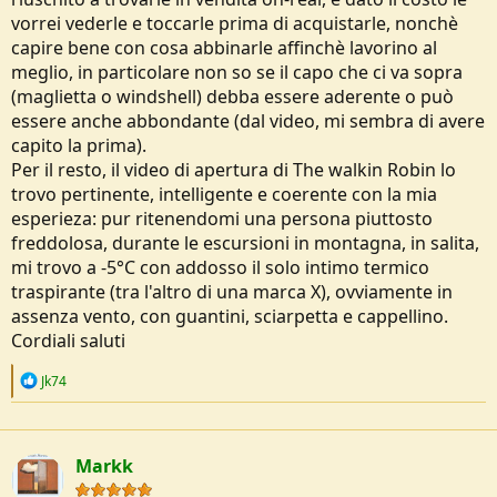
vorrei vederle e toccarle prima di acquistarle, nonchè
capire bene con cosa abbinarle affinchè lavorino al
meglio, in particolare non so se il capo che ci va sopra
(maglietta o windshell) debba essere aderente o può
essere anche abbondante (dal video, mi sembra di avere
capito la prima).
Per il resto, il video di apertura di The walkin Robin lo
trovo pertinente, intelligente e coerente con la mia
esperieza: pur ritenendomi una persona piuttosto
freddolosa, durante le escursioni in montagna, in salita,
mi trovo a -5°C con addosso il solo intimo termico
traspirante (tra l'altro di una marca X), ovviamente in
assenza vento, con guantini, sciarpetta e cappellino.
Cordiali saluti
R
Jk74
e
a
c
t
Markk
i
o