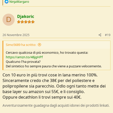
R
NinjaMargaro
e
a
c
Djakoric
t
D
i
o
n
s
26 Novembre 2025
#19
:
Simo5689 ha scritto:
Cercavo qualcosa di più economico, ho trovato questa:
https://amzn.to/48jgHPf
Qualcuno l'ha provata?
Del sintetico ho sempre paura che viene a puzzare velocemente.
Con 10 euro in più trovi cose in lana merino 100%.
Sinceramente credo che 38€ per del poliestere e
polipropilene sia parecchio. Odlo ogni tanto mette dei
base layer su amazon sui 55€, e li consiglio.
Oppure decathlon li trovi sempre sui 40€.
Avventurosamente guadagna dagli acquisti idonei dei prodotti linkati.