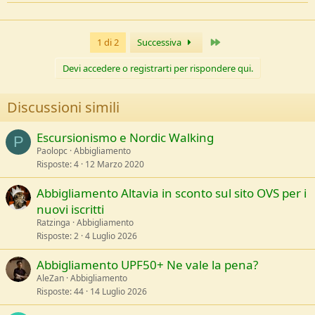
a
c
t
Ultimo
1 di 2
Successiva
i
o
n
Devi accedere o registrarti per rispondere qui.
s
:
Discussioni simili
Escursionismo e Nordic Walking
P
Paolopc
Abbigliamento
Risposte
4
12 Marzo 2020
Abbigliamento Altavia in sconto sul sito OVS per i
nuovi iscritti
Ratzinga
Abbigliamento
Risposte
2
4 Luglio 2026
Abbigliamento UPF50+ Ne vale la pena?
AleZan
Abbigliamento
Risposte
44
14 Luglio 2026