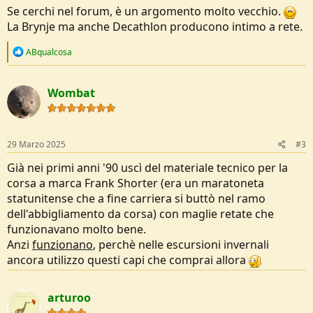
Se cerchi nel forum, è un argomento molto vecchio.
La Brynje ma anche Decathlon producono intimo a rete.
R
ABqualcosa
e
a
c
Wombat
t
i
o
n
s
29 Marzo 2025
#3
:
Già nei primi anni '90 uscì del materiale tecnico per la
corsa a marca Frank Shorter (era un maratoneta
statunitense che a fine carriera si buttò nel ramo
dell'abbigliamento da corsa) con maglie retate che
funzionavano molto bene.
Anzi
funzionano
, perchè nelle escursioni invernali
ancora utilizzo questi capi che comprai allora
arturoo