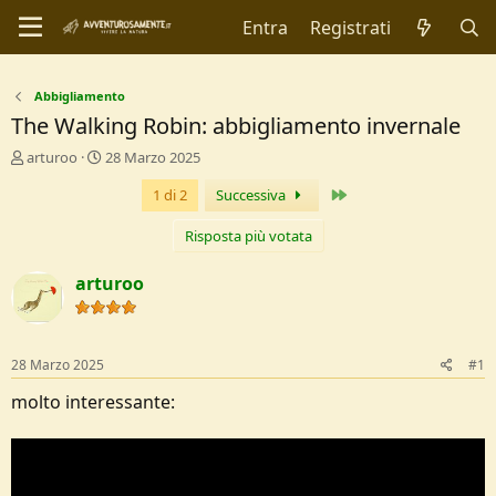
Entra
Registrati
Abbigliamento
The Walking Robin: abbigliamento invernale
C
D
arturoo
28 Marzo 2025
r
a
Ultimo
1 di 2
Successiva
e
t
a
a
t
d
Risposta più votata
o
i
r
I
arturoo
e
n
D
i
i
z
s
i
28 Marzo 2025
#1
c
o
u
molto interessante:
s
s
i
o
n