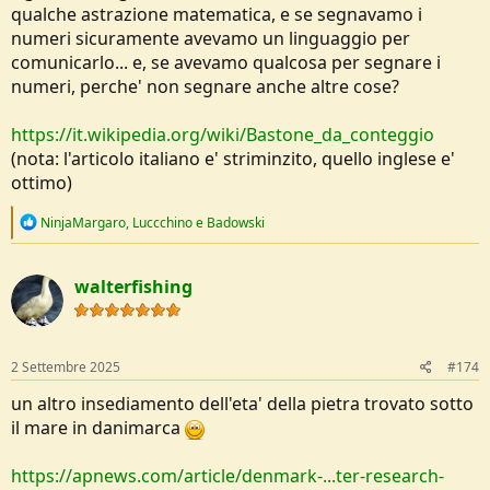
qualche astrazione matematica, e se segnavamo i
numeri sicuramente avevamo un linguaggio per
comunicarlo... e, se avevamo qualcosa per segnare i
numeri, perche' non segnare anche altre cose?
https://it.wikipedia.org/wiki/Bastone_da_conteggio
(nota: l'articolo italiano e' striminzito, quello inglese e'
ottimo)
R
NinjaMargaro
,
Luccchino
e
Badowski
e
a
c
walterfishing
t
i
o
n
s
2 Settembre 2025
#174
:
un altro insediamento dell'eta' della pietra trovato sotto
il mare in danimarca
https://apnews.com/article/denmark-...ter-research-