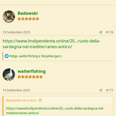
a
c
t
Badowski
i
o
n
s
:
19 Settembre 2025
#176
https://www.lindipendente.online/20...ruolo-della-
sardegna-nel-mediterraneo-antico/
R
Ridge
,
walterfishing
e
NinjaMargaro
e
a
c
walterfishing
t
i
o
n
s
19 Settembre 2025
#177
:
Badowski ha scritto:
https://www.lindipendente.online/20...ruolo-della-sardegna-nel-
mediterraneo-antico/