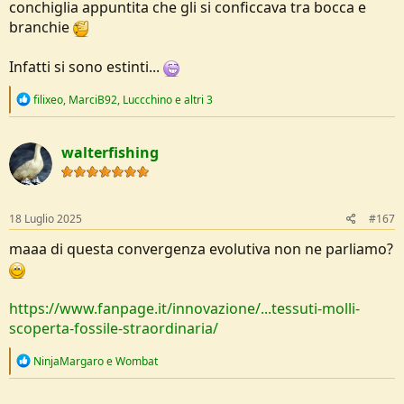
conchiglia appuntita che gli si conficcava tra bocca e
branchie
Infatti si sono estinti...
R
filixeo
,
MarciB92
,
Luccchino
e altri 3
e
a
c
walterfishing
t
i
o
n
s
18 Luglio 2025
#167
:
maaa di questa convergenza evolutiva non ne parliamo?
https://www.fanpage.it/innovazione/...tessuti-molli-
scoperta-fossile-straordinaria/
R
NinjaMargaro
e
Wombat
e
a
c