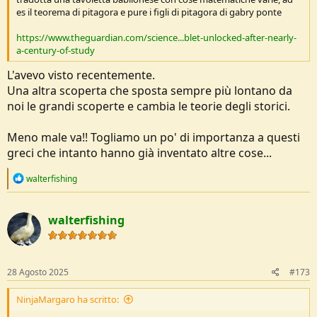
es il teorema di pitagora e pure i figli di pitagora di gabry ponte
https://www.theguardian.com/science...blet-unlocked-after-nearly-
a-century-of-study
L'avevo visto recentemente.
Una altra scoperta che sposta sempre più lontano da
noi le grandi scoperte e cambia le teorie degli storici.
Meno male va!! Togliamo un po' di importanza a questi
greci che intanto hanno già inventato altre cose...
R
walterfishing
e
a
c
walterfishing
t
i
o
n
s
28 Agosto 2025
#173
:
NinjaMargaro ha scritto: