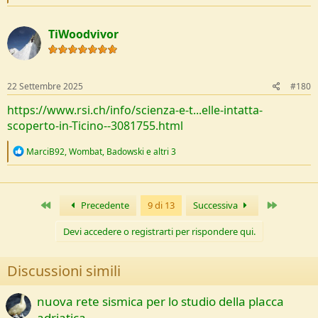
e
a
c
TiWoodvivor
t
i
o
n
s
22 Settembre 2025
#180
:
https://www.rsi.ch/info/scienza-e-t...elle-intatta-
scoperto-in-Ticino--3081755.html
R
MarciB92
,
Wombat
,
Badowski
e altri 3
e
a
c
t
Primo
Ultimo
Precedente
9 di 13
Successiva
i
o
n
Devi accedere o registrarti per rispondere qui.
s
:
Discussioni simili
nuova rete sismica per lo studio della placca
adriatica