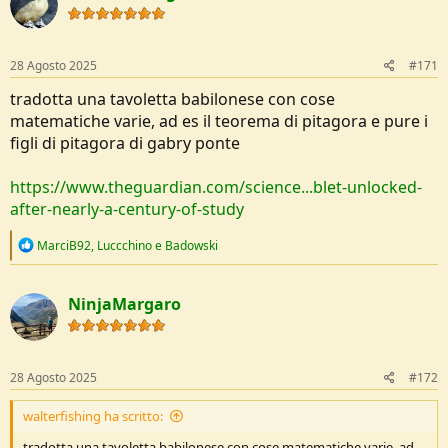
o
n
s
:
28 Agosto 2025
#171
tradotta una tavoletta babilonese con cose
matematiche varie, ad es il teorema di pitagora e pure i
figli di pitagora di gabry ponte
https://www.theguardian.com/science...blet-unlocked-
after-nearly-a-century-of-study
R
MarciB92
,
Luccchino
e
Badowski
e
a
c
NinjaMargaro
t
i
o
n
s
28 Agosto 2025
#172
:
walterfishing ha scritto:
tradotta una tavoletta babilonese con cose matematiche varie, ad