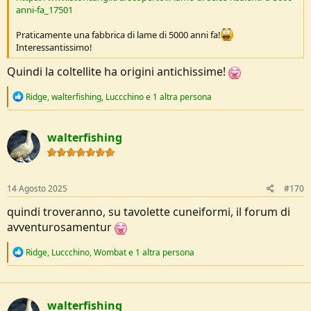
anni-fa_17501
Praticamente una fabbrica di lame di 5000 anni fa!
Interessantissimo!
Quindi la coltellite ha origini antichissime!
R
Ridge
,
walterfishing
,
Luccchino
e 1 altra persona
e
a
c
walterfishing
t
i
o
n
s
14 Agosto 2025
#170
:
quindi troveranno, su tavolette cuneiformi, il forum di
avventurosamentur
R
Ridge
,
Luccchino
,
Wombat
e 1 altra persona
e
a
c
t
walterfishing
i