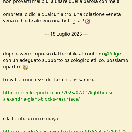
non provarti mai piu' a usare quella parola con me!!!
ombreta lo dici a qualcun altro! una colazione veneta
seria richiede almeno una bottiglia!!!
---
18 Luglio 2025
---
dopo essermi ripreso dal terribile affronto di
@Ridge
con un adeguato supporto
psicologico
etilico, possiamo
ripartire
trovati alcuni pezzi del faro di alessandria
https://greekreporter.com/2025/07/01/lighthouse-
alexandria-giant-blocks-resurface/
e la tomba di un re maya
https://uh.edu/news-events/stories/2025/july/07102025-