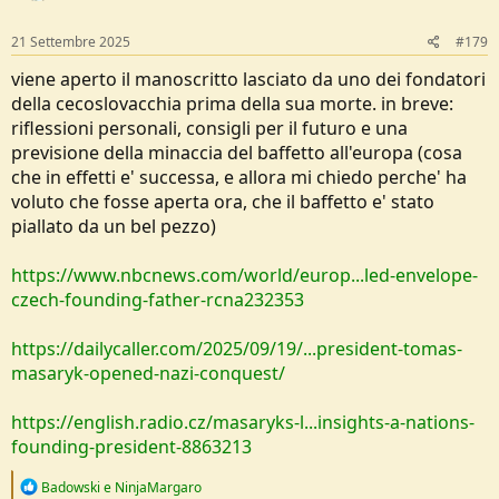
21 Settembre 2025
#179
viene aperto il manoscritto lasciato da uno dei fondatori
della cecoslovacchia prima della sua morte. in breve:
riflessioni personali, consigli per il futuro e una
previsione della minaccia del baffetto all'europa (cosa
che in effetti e' successa, e allora mi chiedo perche' ha
voluto che fosse aperta ora, che il baffetto e' stato
piallato da un bel pezzo)
https://www.nbcnews.com/world/europ...led-envelope-
czech-founding-father-rcna232353
https://dailycaller.com/2025/09/19/...president-tomas-
masaryk-opened-nazi-conquest/
https://english.radio.cz/masaryks-l...insights-a-nations-
founding-president-8863213
R
Badowski
e
NinjaMargaro