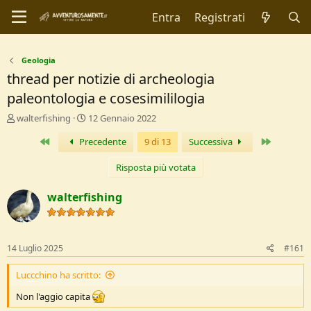
Entra
Registrati
Geologia
thread per notizie di archeologia
paleontologia e cosesimililogia
C
D
walterfishing
12 Gennaio 2022
r
a
Primo
Ultimo
Precedente
9 di 13
Successiva
e
t
a
a
t
d
Risposta più votata
o
i
r
I
walterfishing
e
n
D
i
i
z
s
i
14 Luglio 2025
#161
c
o
u
Luccchino ha scritto:
s
s
Non l'aggio capita
i