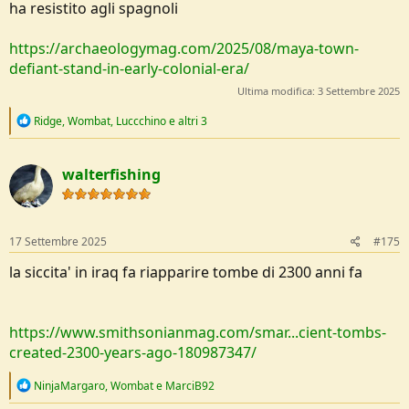
ha resistito agli spagnoli
https://archaeologymag.com/2025/08/maya-town-
defiant-stand-in-early-colonial-era/
Ultima modifica:
3 Settembre 2025
R
Ridge
,
Wombat
,
Luccchino
e altri 3
e
a
c
walterfishing
t
i
o
n
s
17 Settembre 2025
#175
:
la siccita' in iraq fa riapparire tombe di 2300 anni fa
https://www.smithsonianmag.com/smar...cient-tombs-
created-2300-years-ago-180987347/
R
NinjaMargaro
,
Wombat
e
MarciB92
e