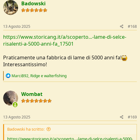
Badowski
t
i
o
n
s
13 Agosto 2025
#168
:
https://www.storicang.it/a/scoperto...-lame-di-selce-
risalenti-a-5000-anni-fa_17501
Praticamente una fabbrica di lame di 5000 anni fa!
Interessantissimo!
R
MarciB92
,
Ridge
e
walterfishing
e
a
c
Wombat
t
i
o
n
s
13 Agosto 2025
#169
:
Badowski ha scritto:
https://www.storicang.it/a/scoperto...-lame-di-selce-risalenti-a-5000-