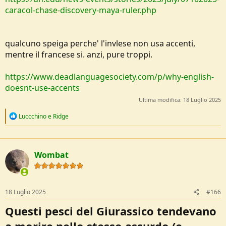
caracol-chase-discovery-maya-ruler.php
qualcuno speiga perche' l'invlese non usa accenti,
mentre il francese si. anzi, pure troppi.
https://www.deadlanguagesociety.com/p/why-english-
doesnt-use-accents
Ultima modifica:
18 Luglio 2025
R
Luccchino
e
Ridge
e
a
c
t
Wombat
i
o
n
s
:
18 Luglio 2025
#166
Questi pesci del Giurassico tendevano