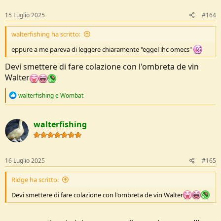
n
s
15 Luglio 2025
#164
:
walterfishing ha scritto:
eppure a me pareva di leggere chiaramente "eggel ihc omecs"
Devi smettere di fare colazione con l'ombreta de vin
Walter
R
walterfishing
e
Wombat
e
a
c
walterfishing
t
i
o
n
s
16 Luglio 2025
#165
:
Ridge ha scritto:
Devi smettere di fare colazione con l'ombreta de vin Walter