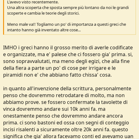
L'avevo visto recentemente.
Una altra scoperta che sposta sempre più lontano da noi le grandi
scoperte e cambia le teorie degli storici.
Meno male va!! Togliamo un po' di importanza a questi greci che
intanto hanno già inventato altre cose...
IMHO i greci hanno il grosso merito di averle codificate
e organizzate, ma e' palese che ci fossero gia' prima. si,
sono sopravvalutati, ma meno degli egizi, che alla fine
della fiera a parte un po' di cose per irrigare e le
piramidi non e' che abbiano fatto chissa' cosa.
in quanto all'invenzione della scrittura, personalmente
penso che dovremmo retrodatare di molto, ma non
abbiamo prove. se fossero confermate la tavolette di
vinca dovremmo andare sui 10k anni fa. ma
onestamente penso che dovremmo andare ancora
prima. ci sono bastoni ed ossa con segni di conteggio
incisi risalenti a sicuramente oltre 20k anni fa. questo
significa che gia' allora facevamo conti ed avevamo uan