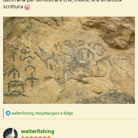
scrittura
R
walterfishing
,
NinjaMargaro
e
Ridge
e
a
c
walterfishing
t
i