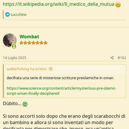
o
https://it.wikipedia.org/wiki/Il_medico_della_mutua
n
e
R
Luccchino
e
a
c
t
Wombat
i
o
n
s
:
14 Luglio 2025
#162
walterfishing ha scritto:
decifrata una serie di misteriose scritture preislamiche in oman
https://www.science.org/content/article/mysterious-pre-islamic-
script-oman-finally-deciphered
Dùbito...
Si sono accorti solo dopo che erano degli scarabocchi di
un bambino e allora si sono inventati un modo per
decifrarla per dimostrare che, invece, era un'antica