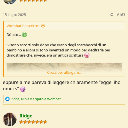
o
n
s
15 Luglio 2025
#163
:
Wombat ha scritto:
Dùbito...
Si sono accorti solo dopo che erano degli scarabocchi di un
bambino e allora si sono inventati un modo per decifrarla per
dimostrare che, invece, era un'antica scrittura
Clicca per allargare...
eppure a me pareva di leggere chiaramente "eggel ihc
omecs"
R
Ridge
,
NinjaMargaro
e
Wombat
e
a
c
Ridge
t
i
o