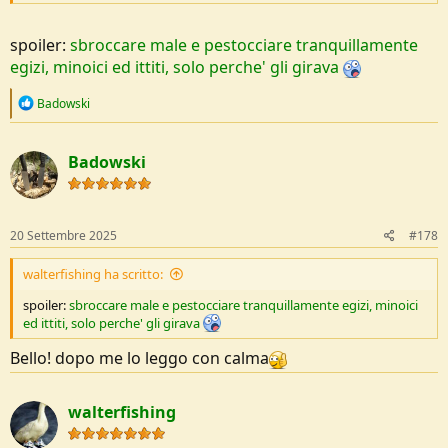
spoiler:
sbroccare male e pestocciare tranquillamente
egizi, minoici ed ittiti, solo perche' gli girava
R
Badowski
e
a
c
Badowski
t
i
o
n
s
20 Settembre 2025
#178
:
walterfishing ha scritto:
spoiler:
sbroccare male e pestocciare tranquillamente egizi, minoici
ed ittiti, solo perche' gli girava
Bello! dopo me lo leggo con calma
walterfishing