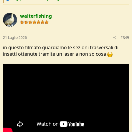
e
a
c
walterfishing
t
i
o
n
s
21 Luglio 2026
#349
:
in questo filmato guardiamo le sezioni trasversali di
insetti ottenute tramite un laser a non so cosa