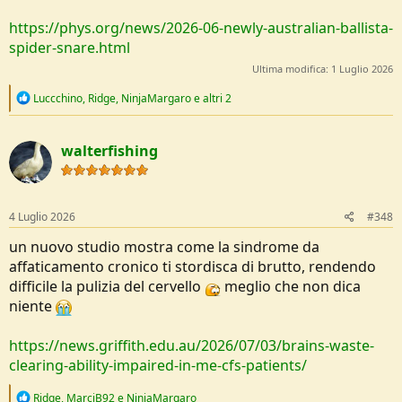
https://phys.org/news/2026-06-newly-australian-ballista-
spider-snare.html
Ultima modifica:
1 Luglio 2026
R
Luccchino
,
Ridge
,
NinjaMargaro
e altri 2
e
a
c
walterfishing
t
i
o
n
s
4 Luglio 2026
#348
:
un nuovo studio mostra come la sindrome da
affaticamento cronico ti stordisca di brutto, rendendo
difficile la pulizia del cervello
meglio che non dica
niente
https://news.griffith.edu.au/2026/07/03/brains-waste-
clearing-ability-impaired-in-me-cfs-patients/
R
Ridge
,
MarciB92
e
NinjaMargaro