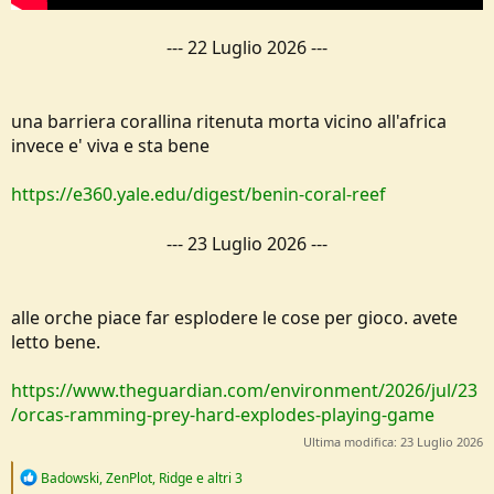
---
22 Luglio 2026
---
una barriera corallina ritenuta morta vicino all'africa
invece e' viva e sta bene
https://e360.yale.edu/digest/benin-coral-reef
---
23 Luglio 2026
---
alle orche piace far esplodere le cose per gioco. avete
letto bene.
https://www.theguardian.com/environment/2026/jul/23
/orcas-ramming-prey-hard-explodes-playing-game
Ultima modifica:
23 Luglio 2026
R
Badowski
,
ZenPlot
,
Ridge
e altri 3
e