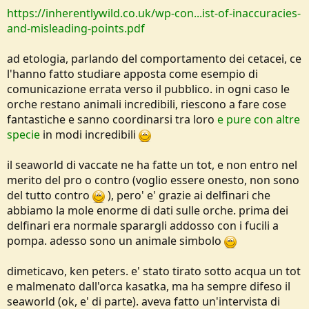
https://inherentlywild.co.uk/wp-con...ist-of-inaccuracies-
and-misleading-points.pdf
ad etologia, parlando del comportamento dei cetacei, ce
l'hanno fatto studiare apposta come esempio di
comunicazione errata verso il pubblico. in ogni caso le
orche restano animali incredibili, riescono a fare cose
fantastiche e sanno coordinarsi tra loro
e pure con altre
specie
in modi incredibili
il seaworld di vaccate ne ha fatte un tot, e non entro nel
merito del pro o contro (voglio essere onesto, non sono
del tutto contro
), pero' e' grazie ai delfinari che
abbiamo la mole enorme di dati sulle orche. prima dei
delfinari era normale sparargli addosso con i fucili a
pompa. adesso sono un animale simbolo
dimeticavo, ken peters. e' stato tirato sotto acqua un tot
e malmenato dall'orca kasatka, ma ha sempre difeso il
seaworld (ok, e' di parte). aveva fatto un'intervista di