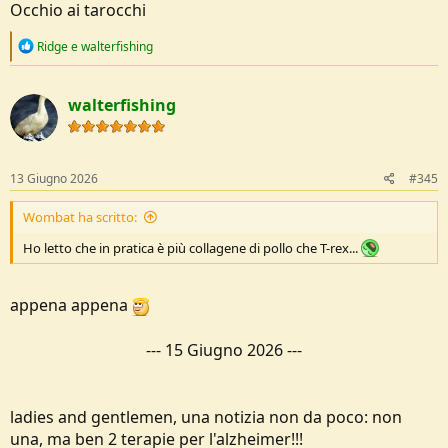
Occhio ai tarocchi
R
Ridge
e
walterfishing
e
a
spoiler: nessuno la compra. per soli 500k $ non mi abbasso
c
walterfishing
t
https://www.straitstimes.com/world/...om-t-rex-cells-fails-to-sell-at-
i
paris-auction
o
n
s
13 Giugno 2026
#345
e su internet parte il perc*lamento
:
Wombat ha scritto:
https://xcancel.com/ChristosEsq/status/2065176533405168115#m
Ho letto che in pratica è più collagene di pollo che T-rex...
appena appena
---
15 Giugno 2026
---
ladies and gentlemen, una notizia non da poco: non
una, ma ben 2 terapie per l'alzheimer!!!