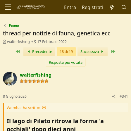
Entra
Registrati
Fauna
thread per notizie di fauna, genetica ecc
C
D
walterfishing
17 Febbraio 2022
r
a
Primo
Ultimo
Precedente
18 di 19
Successiva
e
t
a
a
t
d
Risposta più votata
o
i
r
I
walterfishing
e
n
D
i
i
z
s
i
8 Giugno 2026
#341
c
o
u
Wombat ha scritto:
s
s
Il lago di Pilato ritrova la forma 'a
i
o
occhiali' dopo dieci anni​
n