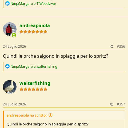
R
NinjaMargaro
e
TiWoodvivor
e
a
c
t
andreapaiola
i
o
n
s
:
24 Luglio 2026
#356
Quindi le orche salgono in spiaggia per lo spritz?
R
NinjaMargaro
e
walterfishing
e
a
c
walterfishing
t
i
o
n
s
24 Luglio 2026
#357
:
andreapaiola ha scritto:
Quindi le orche salgono in spiaggia per lo spritz?