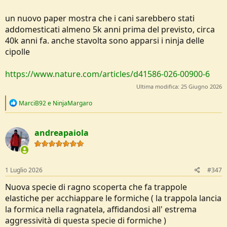
un nuovo paper mostra che i cani sarebbero stati
addomesticati almeno 5k anni prima del previsto, circa
40k anni fa. anche stavolta sono apparsi i ninja delle
cipolle
https://www.nature.com/articles/d41586-026-00900-6
Ultima modifica:
25 Giugno 2026
R
MarciB92
e
NinjaMargaro
e
a
c
andreapaiola
t
i
o
n
s
1 Luglio 2026
#347
:
Nuova specie di ragno scoperta che fa trappole
elastiche per acchiappare le formiche ( la trappola lancia
la formica nella ragnatela, affidandosi all' estrema
aggressività di questa specie di formiche )