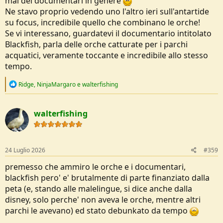
mai dei documentari in genere
Ne stavo proprio vedendo uno l'altro ieri sull'antartide
su focus, incredibile quello che combinano le orche!
Se vi interessano, guardatevi il documentario intitolato
Blackfish, parla delle orche catturate per i parchi
acquatici, veramente toccante e incredibile allo stesso
tempo.
R
Ridge
,
NinjaMargaro
e
walterfishing
e
a
c
walterfishing
t
i
o
n
s
24 Luglio 2026
#359
:
premesso che ammiro le orche e i documentari,
blackfish pero' e' brutalmente di parte finanziato dalla
peta (e, stando alle malelingue, si dice anche dalla
disney, solo perche' non aveva le orche, mentre altri
parchi le avevano) ed stato debunkato da tempo