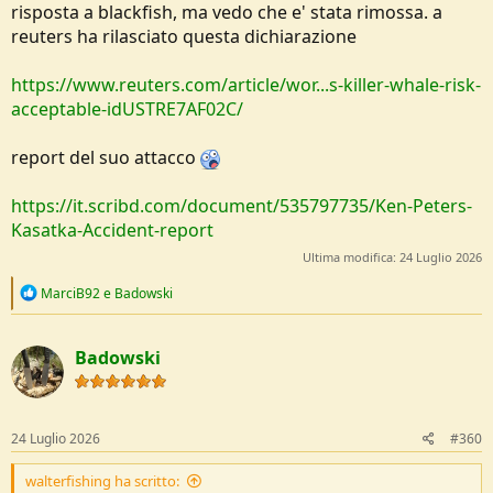
risposta a blackfish, ma vedo che e' stata rimossa. a
reuters ha rilasciato questa dichiarazione
https://www.reuters.com/article/wor...s-killer-whale-risk-
acceptable-idUSTRE7AF02C/
report del suo attacco
https://it.scribd.com/document/535797735/Ken-Peters-
Kasatka-Accident-report
Ultima modifica:
24 Luglio 2026
R
MarciB92
e
Badowski
e
a
c
Badowski
t
i
o
n
s
24 Luglio 2026
#360
:
walterfishing ha scritto: