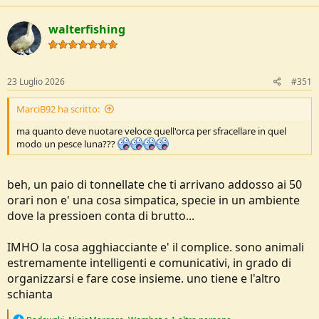
c
t
walterfishing
i
---
22 Luglio 2026
---
o
n
s
una barriera corallina ritenuta morta vicino all'africa invece e' viva e
:
23 Luglio 2026
#351
sta bene
MarciB92 ha scritto:
https://e360.yale.edu/digest/benin-coral-reef
ma quanto deve nuotare veloce quell'orca per sfracellare in quel
---
23 Luglio 2026
---
modo un pesce luna???
alle orche piace far esplodere le cose per gioco. avete letto bene.
beh, un paio di tonnellate che ti arrivano addosso ai 50
orari non e' una cosa simpatica, specie in un ambiente
https://www.theguardian.com/environment/2026/jul/23/orcas-
dove la pressioen conta di brutto...
ramming-prey-hard-explodes-playing-game
IMHO la cosa agghiacciante e' il complice. sono animali
estremamente intelligenti e comunicativi, in grado di
organizzarsi e fare cose insieme. uno tiene e l'altro
schianta
R