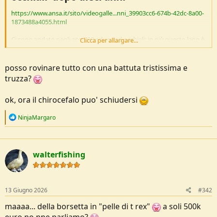
e
https://www.ansa.it/sito/videogalle...nni_39903cc6-674b-42dc-8a00-
1873488a4055.html
Ci sono andato negli anni '90 ed era ad occhiali; in più questo lago è
Clicca per allargare...
importante perchè ci vive una specie endemica: il Chirocefalo del
Marchesoni (
Chirocephalus marchesonii
Ruffo & Vesentini, 1957)
https://it.wikipedia.org/wiki/Chirocephalus_marchesonii
posso rovinare tutto con una battuta tristissima e
truzza?
ok, ora il chirocefalo puo' schiudersi
R
NinjaMargaro
e
a
c
t
walterfishing
i
o
n
s
:
13 Giugno 2026
#342
maaaa... della borsetta in "pelle di t rex"
a soli 500k