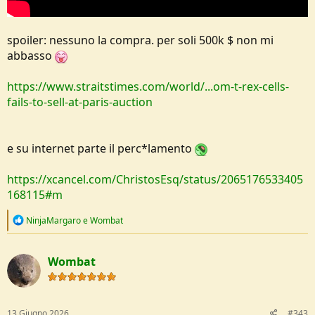
spoiler: nessuno la compra. per soli 500k $ non mi
abbasso
https://www.straitstimes.com/world/...om-t-rex-cells-
fails-to-sell-at-paris-auction
e su internet parte il perc*lamento
https://xcancel.com/ChristosEsq/status/2065176533405
168115#m
R
NinjaMargaro
e
Wombat
e
a
c
Wombat
t
i
o
n
s
13 Giugno 2026
#343