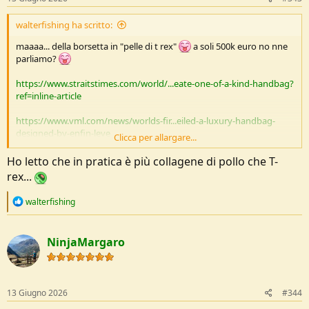
:
walterfishing ha scritto:
maaaa... della borsetta in "pelle di t rex"
a soli 500k euro no nne
parliamo?
https://www.straitstimes.com/world/...eate-one-of-a-kind-handbag?
ref=inline-article
https://www.vml.com/news/worlds-fir...eiled-a-luxury-handbag-
designed-by-enfin-leve
Clicca per allargare...
https://www.lemonde.fr/en/culture/a...ells-to-be-auctioned-in-
Ho letto che in pratica è più collagene di pollo che T-
paris_6754365_30.html
rex...
R
walterfishing
e
a
c
NinjaMargaro
t
i
o
n
s
13 Giugno 2026
#344
: