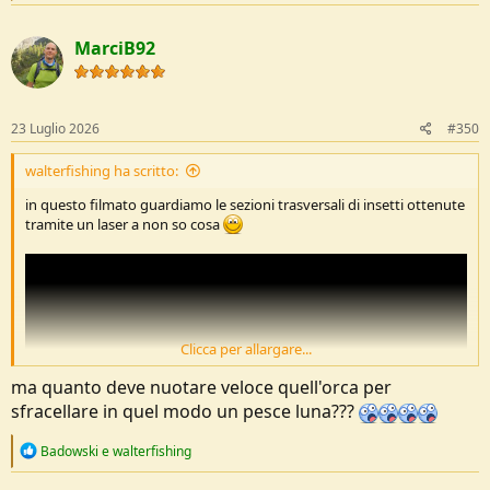
a
c
MarciB92
t
i
o
n
s
23 Luglio 2026
#350
:
walterfishing ha scritto:
in questo filmato guardiamo le sezioni trasversali di insetti ottenute
tramite un laser a non so cosa
Clicca per allargare...
ma quanto deve nuotare veloce quell'orca per
sfracellare in quel modo un pesce luna???
R
Badowski
e
walterfishing
e
a