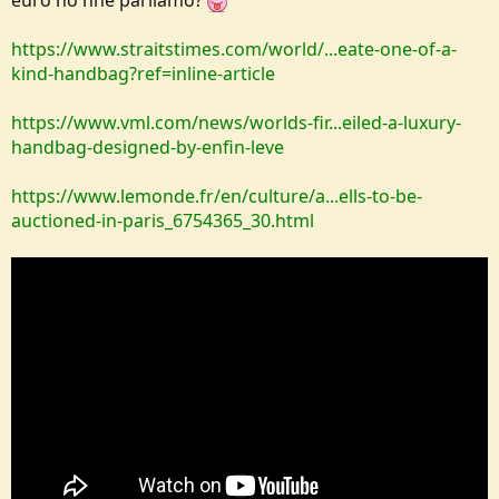
euro no nne parliamo?
https://www.straitstimes.com/world/...eate-one-of-a-
kind-handbag?ref=inline-article
https://www.vml.com/news/worlds-fir...eiled-a-luxury-
handbag-designed-by-enfin-leve
https://www.lemonde.fr/en/culture/a...ells-to-be-
auctioned-in-paris_6754365_30.html