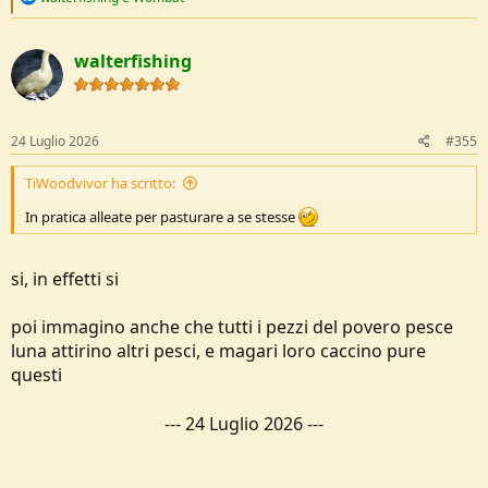
e
a
c
walterfishing
t
i
o
n
s
24 Luglio 2026
#355
:
TiWoodvivor ha scritto:
In pratica alleate per pasturare a se stesse
si, in effetti si
poi immagino anche che tutti i pezzi del povero pesce
luna attirino altri pesci, e magari loro caccino pure
questi
---
24 Luglio 2026
---