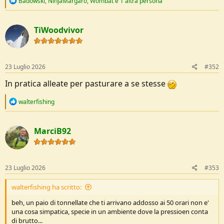
Badowski
,
NinjaMargaro
,
Wombat
e 1 altra persona
e
a
c
TiWoodvivor
t
i
o
n
s
23 Luglio 2026
#352
:
In pratica alleate per pasturare a se stesse
R
walterfishing
e
a
c
MarciB92
t
i
o
n
s
23 Luglio 2026
#353
:
walterfishing ha scritto:
beh, un paio di tonnellate che ti arrivano addosso ai 50 orari non e'
una cosa simpatica, specie in un ambiente dove la pressioen conta
di brutto...