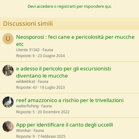
o
che e' stata rimossa. a reuters ha rilasciato questa dichiarazione
n
Devi accedere o registrarti per rispondere qui.
s
https://www.reuters.com/article/wor...s-killer-whale-risk-acceptable-
:
idUSTRE7AF02C/
Discussioni simili
report del suo attacco
Neosporosi : feci cane e pericolosità per mucche
U
https://it.scribd.com/document/535797735/Ken-Peters-Kasatka-
etc
Accident-report
Utente 31342
Fauna
Risposte
6
23 Giugno 2024
e adesso il pericolo per gli escursionisti
diventano le mucche
wildwildcat
Fauna
Risposte
43
19 Luglio 2023
reef amazzonico a rischio per le trivellazioni
walterfishing
Fauna
Risposte
5
20 Dicembre 2022
App per identificare il canto degli uccelli
Wombat
Fauna
Risposte
9
7 Febbraio 2025