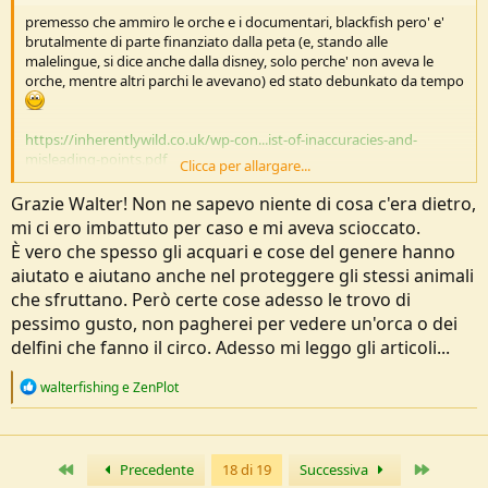
premesso che ammiro le orche e i documentari, blackfish pero' e'
brutalmente di parte finanziato dalla peta (e, stando alle
malelingue, si dice anche dalla disney, solo perche' non aveva le
orche, mentre altri parchi le avevano) ed stato debunkato da tempo
https://inherentlywild.co.uk/wp-con...ist-of-inaccuracies-and-
misleading-points.pdf
Clicca per allargare...
ad etologia, parlando del comportamento dei cetacei, ce l'hanno
Grazie Walter! Non ne sapevo niente di cosa c'era dietro,
fatto studiare apposta come esempio di comunicazione errata
mi ci ero imbattuto per caso e mi aveva scioccato.
verso il pubblico. in ogni caso le orche restano animali incredibili,
È vero che spesso gli acquari e cose del genere hanno
riescono a fare cose fantastiche e sanno coordinarsi tra loro
e pure
aiutato e aiutano anche nel proteggere gli stessi animali
con altre specie
in modi incredibili
che sfruttano. Però certe cose adesso le trovo di
il seaworld di vaccate ne ha fatte un tot, e non entro nel merito del
pessimo gusto, non pagherei per vedere un'orca o dei
pro o contro (voglio essere onesto, non sono del tutto contro
),
delfini che fanno il circo. Adesso mi leggo gli articoli...
pero' e' grazie ai delfinari che abbiamo la mole enorme di dati sulle
orche. prima dei delfinari era normale sparargli addosso con i fucili a
R
walterfishing
e
ZenPlot
pompa. adesso sono un animale simbolo
e
a
dimeticavo, ken peters. e' stato tirato sotto acqua un tot e
c
malmenato dall'orca kasatka, ma ha sempre difeso il seaworld (ok, e'
t
Primo
Ultimo
Precedente
18 di 19
Successiva
di parte). aveva fatto un'intervista di risposta a blackfish, ma vedo
i