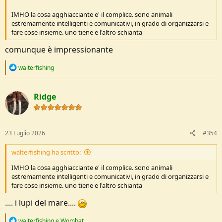
IMHO la cosa agghiacciante e' il complice. sono animali
estremamente intelligenti e comunicativi, in grado di organizzarsi e
fare cose insieme. uno tiene e l'altro schianta
comunque è impressionante
R
walterfishing
e
a
c
Ridge
t
i
o
n
s
23 Luglio 2026
#354
:
walterfishing ha scritto:
IMHO la cosa agghiacciante e' il complice. sono animali
estremamente intelligenti e comunicativi, in grado di organizzarsi e
fare cose insieme. uno tiene e l'altro schianta
.... i lupi del mare....
R
walterfishing
e
Wombat