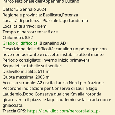
s
Parco Nazionale dell'Appennino Lucano
i
Data: 13 Gennaio 2024
o
n
Regione e provincia: Basilicata,Potenza
e
Località di partenza: Piazzale lago Laudemio
Località di arrivo: idem
Tempo di percorrenza: 6 ore
Chilometri: 8.52
Grado di difficoltà
: Il canalino AD+
Descrizione delle difficoltà: canalino un pò magro con
neve non portante e roccette instabili sotto il manto
Periodo consigliato: inverno inizio primavera
Segnaletica: tabelle sui sentieri
Dislivello in salita: 611 m
Quota massima: 2005 m
Accesso stradale: A2 uscita Lauria Nord per frazione
Pecorone indicazioni per Conserva di Lauria lago
Laudemio.Dopo Conserva qualche Km alla rotonda
girare verso il piazzale lago Laudemio se la strada non è
ghiacciata.
Traccia GPS:
https://it.wikiloc.com/percorsi-alp...p-