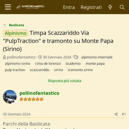
Entra
Registrati
Basilicata
Timpa Scazzariddo Via
Alpinismo
"PulpTraction" e tramonto su Monte Papa
(Sirino)
C
D
T
pollinofantastico
30 Gennaio 2024
alpinismo invernale
r
a
a
alpinismo sirino
cima de lorenzo
laudemio
monte papa
e
t
g
pulp traction
scazzariddo
sirino
tramonto sirino
a
a
t
d
Risposta più votata
o
i
r
I
pollinofantastico
e
n
D
i
i
z
s
i
c
o
30 Gennaio 2024
#1
u
Parchi della Basilicata
s