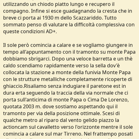
utilizzando un chiodo piatto lungo e recupero il
compagno. Infine si esce guadagnando la cresta che in
breve ci porta ai 1930 m dello Scazzariddo. Tutto
sommato penso di valutare la difficoltà complessiva con
queste condizioni AD+.
Il sole però comincia a calare e se vogliamo giungere in
tempo all'appuntamento con il tramonto su monte Papa
dobbiamo sbrigarci. Dopo una veloce barretta e un thè
caldo scendiamo rapidamente verso la sella dov'è
collocata la stazione a monte della funivia Monte Papa
con le strutture metalliche completamente ricoperte di
ghiaccio.Risaliamo senza indugiare il paretone est in
dura erta seguendo la traccia della via normale che ci
porta sull'anticima di monte Papa o Cima De Lorenzo,
quotata 2003 m. dove sostiamo aspettando qui il
tramonto per via della posizione ottimale. Scesi di
qualche metro al riparo dal vento gelido piazzo la
actioncam sul cavalletto verso l'orizzonte mentre il sole
comincia a calare sul mar Tirreno. Nel frattempo posati