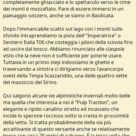
completamente ghiacciato e lo spettacolo verso le cime
dei monti è mozzafiato. Pare di essere immersi in un
paesaggio svizzero, anche se siamo in Basilicata.
Dopo l'immancabile scatto sul lago con i monti sullo
sfondo intraprendiamo la pista dell'"Imperatrice" o
Sentiero Italia T06 che costeggia i piloni della sciovia fino
ad uscire dal bosco. Abbiamo rinunciato alle ciaspole
visto che la neve non è sufficiente per poterle usare.
Tuttavia in un primo step indossiamo le ghette e
traversando a sinistra ci dirigiamo verso l'avancorpo
ovest della Timpa Scazzariddo, una delle quattro vette
del massiccio del Sirino.
Qui salgono alcune vie alpinistiche invernali molto belle
ma quella che interessa a noi è “Pulp Traction”, un
elegante e ripido canalino stretto ed incassato che
incide lo sperone roccioso sotto la cresta in prossimità
della vetta. Si tratta probabilmente della via più
accattivante di questo versante anche se relativamente
breve con circa 70 metri di sviluppo. È la terza volta che