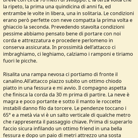
la ripeto, la prima una quindicina di anni fa, ed
entrambe le volte in libera, una in solitaria. Le condizioni
erano però perfette con neve compatta la prima volta e
ghiaccio la seconda. Prevedendo stavolta condizioni
pessime abbiamo pensato bene di portare con noi
corda e attrezzatura e procedere perlomeno in
conserva assicurata. In prossimità dell'attacco ci
imbraghiamo, ci leghiamo, calziamo i ramponi e tiriamo
fuori le picche.
Risalita una rampa nevosa ci portiamo di fronte il
canalino.All'attacco piazzo subito un ottimo chiodo
piatto in una fessura e mi avvio. Il compagno aspetta
che finisca la corda da 30 m prima di partire. La neve è
magra e poco portante e sotto il manto le roccette
instabili danno filo da torcere. Le pendenze toccano i
65° e a metà via vi è un salto verticale di qualche metro
che rappresenta il passaggio chiave. Prima di superarlo
faccio sicura infilando un ottimo friend in una bella
fessura e dopo un paio di metri attrezzo una sosta