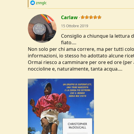
R
znnglc
e
a
c
Carlaw
t
15 Ottobre 2019
i
o
Consiglio a chiunque la lettura d
n
s
fiato....
:
Non solo per chi ama correre, ma per tutti colo
informazioni, io stesso ho adottato alcune ric
Ormai riesco a camminare per ore ed ore (per 
noccioline e, naturalmente, tanta acqua....