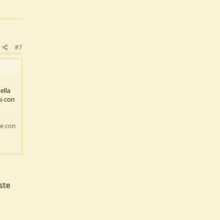
#7
ella
si con
te con
ste