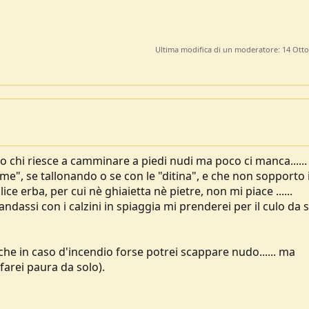
Ultima modifica di un moderatore:
14 Ott
 chi riesce a camminare a piedi nudi ma poco ci manca.....
me", se tallonando o se con le "ditina", e che non sopporto i
ce erba, per cui nè ghiaietta nè pietre, non mi piace ......
assi con i calzini in spiaggia mi prenderei per il culo da 
che in caso d'incendio forse potrei scappare nudo...... ma
farei paura da solo).