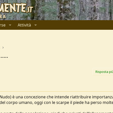
rse
Attività
t
...
Risposta pi
e Nudo) è una concezione che intende riattribuire importanz
del corpo umano, oggi con le scarpe il piede ha perso molte