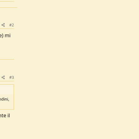
#2
e) mi
#3
dini,
te il