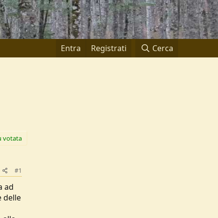
Entra
Registrati
Cerca
ù votata
#1
a ad
 delle