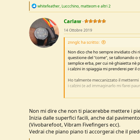
R
whitefeather
,
Luccchino
,
matteom
e altri 2
e
a
c
Carlaw
t
14 Ottobre 2019
i
o
n
znnglc ha scritto:
s
:
Non dico che ho sempre invidiato chi ri
questione del "come", se tallonando o se
semplice erba, per cui nè ghiaietta nè 
i calzini in spiaggia mi prenderei per il 
Ho talmente meccanizzato il mettermi i 
i calzini (e ad immaginarlo mi farei paur
Ciao
, Gianluca
Non mi dire che non ti piacerebbe mettere i pie
Inizia dalle superfici facili, anche dal paviment
(Vivobarefoot, Vibram Fivefingers ecc).
Vedrai che piano piano ti accorgerai che il piede