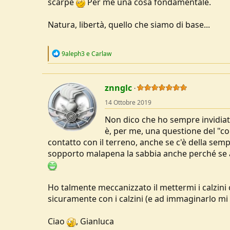
scarpe
Per me una cosa fondamentale.
Natura, libertà, quello che siamo di base...
R
9aleph3
e
Carlaw
e
a
c
t
znnglc
i
o
14 Ottobre 2019
n
s
Non dico che ho sempre invidiato
:
è, per me, una questione del "co
contatto con il terreno, anche se c'è della sempli
sopporto malapena la sabbia anche perché se and
Ho talmente meccanizzato il mettermi i calzini 
sicuramente con i calzini (e ad immaginarlo mi 
Ciao
, Gianluca