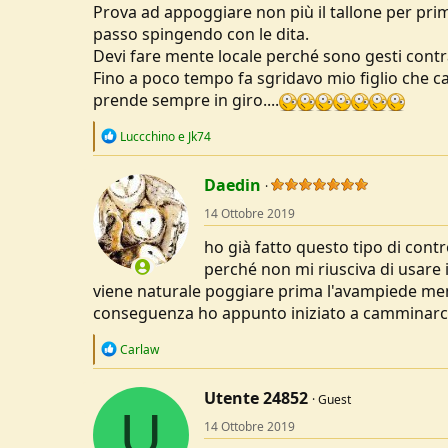
Prova ad appoggiare non più il tallone per primo 
passo spingendo con le dita.
Devi fare mente locale perché sono gesti contrar
Fino a poco tempo fa sgridavo mio figlio che 
prende sempre in giro....
R
Luccchino
e
Jk74
e
a
c
Daedin
t
14 Ottobre 2019
i
o
ho già fatto questo tipo di cont
n
s
perché non mi riusciva di usare i
:
viene naturale poggiare prima l'avampiede mentr
conseguenza ho appunto iniziato a camminarci 
R
Carlaw
e
a
c
Utente 24852
Guest
U
t
14 Ottobre 2019
i
o