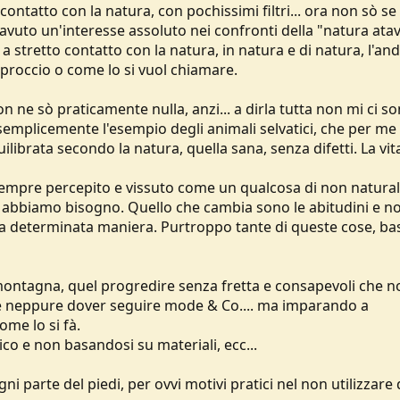
ontatto con la natura, con pochissimi filtri... ora non sò se 
vuto un'interesse assoluto nei confronti della "natura atav
 stretto contatto con la natura, in natura e di natura, l'an
pproccio o come lo si vuol chiamare.
on ne sò praticamente nulla, anzi... a dirla tutta non mi ci s
emplicemente l'esempio degli animali selvatici, che per me
uilibrata secondo la natura, quella sana, senza difetti. La vit
 sempre percepito e vissuto come un qualcosa di non naturale
ne abbiamo bisogno. Quello che cambia sono le abitudini e no
na determinata maniera. Purtroppo tante di queste cose, basi
i montagna, quel progredire senza fretta e consapevoli che n
 e neppure dover seguire mode & Co.... ma imparando a
ome lo si fà.
co e non basandosi su materiali, ecc...
gni parte del piedi, per ovvi motivi pratici nel non utilizzare 