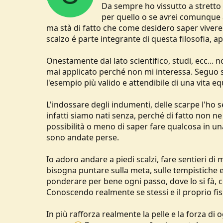
Da sempre ho vissutto a stretto c
n
s
per quello o se avrei comunque a
:
ma stà di fatto che come desidero saper vivere a
scalzo é parte integrante di questa filosofia, a
Onestamente dal lato scientifico, studi, ecc... n
mai applicato perché non mi interessa. Seguo s
l'esempio più valido e attendibile di una vita eq
L'indossare degli indumenti, delle scarpe l'ho
infatti siamo nati senza, perché di fatto non 
possibilità o meno di saper fare qualcosa in u
sono andate perse.
Io adoro andare a piedi scalzi, fare sentieri d
bisogna puntare sulla meta, sulle tempistiche
ponderare per bene ogni passo, dove lo si fà, c
Conoscendo realmente se stessi e il proprio fisi
In più rafforza realmente la pelle e la forza di o