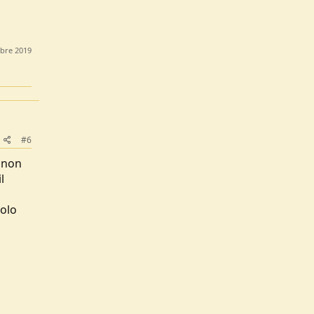
obre 2019
#6
. non
l
solo