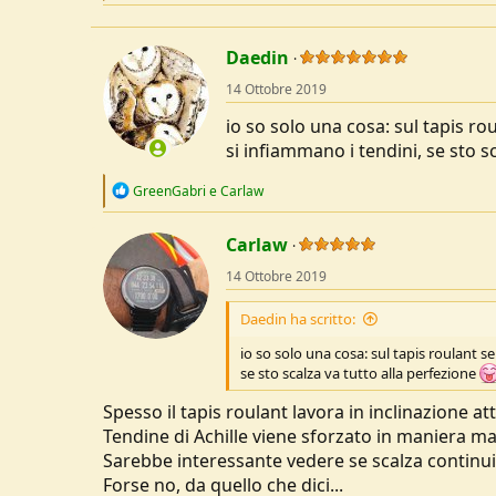
a
c
t
Daedin
i
o
14 Ottobre 2019
n
s
io so solo una cosa: sul tapis 
:
si infiammano i tendini, se sto s
R
GreenGabri
e
Carlaw
e
a
c
Carlaw
t
14 Ottobre 2019
i
o
n
Daedin ha scritto:
s
:
io so solo una cosa: sul tapis roulant 
se sto scalza va tutto alla perfezione
Spesso il tapis roulant lavora in inclinazione a
Tendine di Achille viene sforzato in maniera ma
Sarebbe interessante vedere se scalza continu
Forse no, da quello che dici...