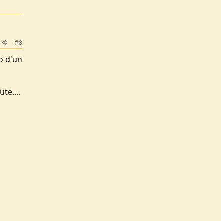
#8
to d'un
i
te....