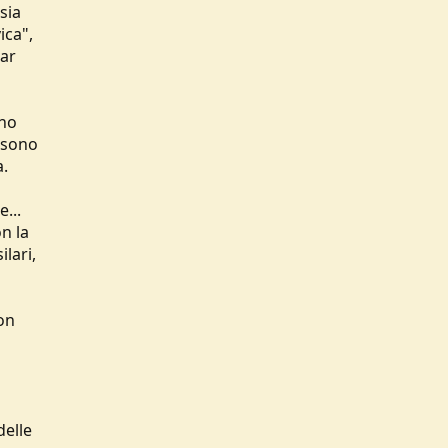
sia
ica",
dar
ono
 sono
a.
...
n la
lari,
on
delle