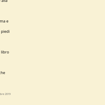
 alla
rma e
 piedi
 libro
che
obre 2019