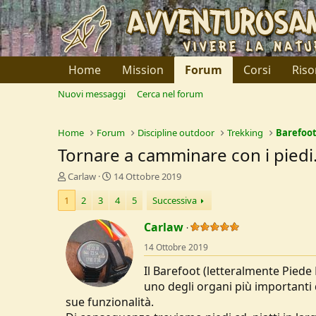
Home
Mission
Forum
Corsi
Riso
Nuovi messaggi
Cerca nel forum
Home
Forum
Discipline outdoor
Trekking
Barefoo
Tornare a camminare con i piedi...
C
D
Carlaw
14 Ottobre 2019
r
a
1
2
3
4
5
Successiva
e
t
a
a
Carlaw
t
d
o
i
14 Ottobre 2019
r
I
e
n
Il Barefoot (letteralmente Pied
D
i
uno degli organi più importanti 
i
z
sue funzionalità.
s
i
c
o