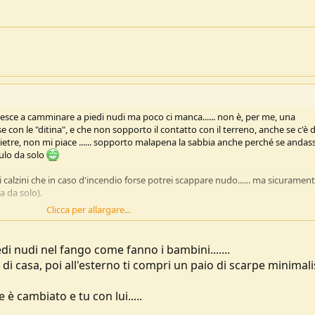
esce a camminare a piedi nudi ma poco ci manca...... non è, per me, una
 con le "ditina", e che non sopporto il contatto con il terreno, anche se c'è d
pietre, non mi piace ...... sopporto malapena la sabbia anche perché se andas
culo da solo
calzini che in caso d'incendio forse potrei scappare nudo...... ma sicuramen
a da solo).
Clicca per allargare...
di nudi nel fango come fanno i bambini.......
o di casa, poi all'esterno ti compri un paio di scarpe minimali
 è cambiato e tu con lui.....