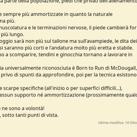
a parte della popolazione, piedi che privati dell'allenamento
e sempre più ammortizzate in quanto la naturale
na più.
 muscolatura e le terminazioni nervose, il piede cambierà fo
 più lungo.
gio sarà non più sul tallone ma sull'avampiede, le dita dei
 saranno più corti e l'andatura molto più eretta e stabile.
ono a scomparire, tendini e ginocchia tornano a lavorare in
bia universalmente riconosciuta è Born to Run di McDougall,
vo di spunti da approfondire, poi per la tecnica esistono
scarpe specifiche (all'inizio o per superfici difficili...),
nessun supporto né ammortizzazione (prossimamente qual
 ne sono a volontà!
otto tanti punti di vista.
Ultima modifica:
14 Ott