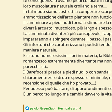
Di conseguenza troviamo piedi cd. piatti in larg
u
loro muscolatura naturale crollano a terra....
s
In tal modo siamo costretti a comperare scarp
s
ammortizzazione dell'arco plantare non funzio
i
Il camminare a piedi nudi torna a stimolare la
o
n
diverrà arcuato, muscoloso, più largo e spesso
e
La camminata diventerà più consapevole, l'appog
impareranno a spingere durante il passo, i passi
Gli infortuni che caratterizzano i podisti tend
maniera naturale.
Esistono numerosissimi libri in materia, la Bib
romanzesco estremamente divertente ma non pri
parecchi siti..
Il Barefoot si pratica a piedi nudi o con sandali e 
chiaramente zero drop e spessore minimale, 
recensione di quelle che ho provato....)
Per adesso può bastare, di approfondimenti ce
È un percorso lungo ma cambia davvero la vita, s
R
paiolo
,
GreenGabri
,
Heimdal
e altri 4
e