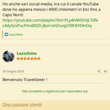
o
Ho anche vari social media, tra cui il canale YouTube
n
dove ho appena messo i 4000 chilometri in bici fino a
e
Capo Nord:
https://youtube.com/playlist?list=PLy4hM0OhJLTdN-
c4dySzsPucPmxBXZ0-j&si=ohDuvgO9R3HS9nDq
R
Luccchino
e
a
c
t
Luccchino
i
o
n
s
:
30 Giugno 2026
#2
Benvenuto Travelsbeer !
Devi accedere o registrarti per rispondere qui.
Discussioni simili