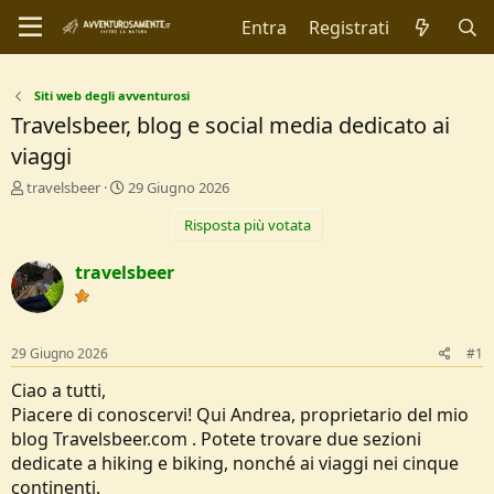
Entra
Registrati
Siti web degli avventurosi
Travelsbeer, blog e social media dedicato ai
viaggi
C
D
travelsbeer
29 Giugno 2026
r
a
Risposta più votata
e
t
a
a
t
d
travelsbeer
o
i
r
I
e
n
D
i
29 Giugno 2026
#1
i
z
s
i
Ciao a tutti,
c
o
Piacere di conoscervi! Qui Andrea, proprietario del mio
u
blog Travelsbeer.com . Potete trovare due sezioni
s
dedicate a hiking e biking, nonché ai viaggi nei cinque
s
i
continenti.