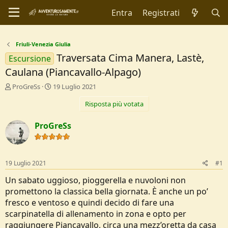
Entra
Registrati
Friuli-Venezia Giulia
Traversata Cima Manera, Lastè,
Escursione
Caulana (Piancavallo-Alpago)
C
D
ProGreSs
19 Luglio 2021
r
a
Risposta più votata
e
t
a
a
t
d
ProGreSs
o
i
r
I
e
n
D
i
19 Luglio 2021
#1
i
z
s
i
Un sabato uggioso, pioggerella e nuvoloni non
c
o
promettono la classica bella giornata. È anche un po’
u
fresco e ventoso e quindi decido di fare una
s
scarpinatella di allenamento in zona e opto per
s
i
raggiungere Piancavallo, circa una mezz’oretta da casa