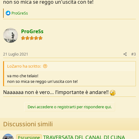
non so mica se reggo un'uscita con te!
R
ProGreSs
e
a
c
ProGreSs
t
i
o
n
s
21 Luglio 2021
#3
:
LoZarro ha scritto:
va mo che telaio!
non so mica se reggo un'uscita con te!
Naaaaaa non è vero… l’importante è andare!!
Devi accedere o registrarti per rispondere qui.
Discussioni simili
TRAVERSATA DEL CANAL DI CUNA
Escursione