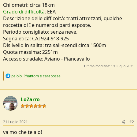
Chilometri: circa 18km
Grado di difficoltà
: EEA
Descrizione delle difficoltà: tratti attrezzati, qualche
roccetta di I e numerosi parti esposte.
Periodo consigliato: senza neve.
Segnaletica: CAI 924-918-925
Dislivello in salita: tra sali-scendi circa 1500m
Quota massima: 2251m
Accesso stradale: Aviano - Piancavallo
Ultima modifica:
19 Luglio 2021
R
paiolo
,
Phantom
e
carabosse
e
a
c
t
LoZarro
i
o
n
s
:
21 Luglio 2021
#2
va mo che telaio!