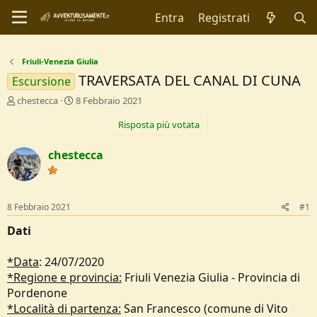
Entra
Registrati
Friuli-Venezia Giulia
TRAVERSATA DEL CANAL DI CUNA
Escursione
C
D
chestecca
8 Febbraio 2021
r
a
Risposta più votata
e
t
a
a
t
d
chestecca
o
i
r
I
e
n
D
i
8 Febbraio 2021
#1
i
z
s
i
Dati
c
o
u
*Data
: 24/07/2020
s
*Regione e provincia:
Friuli Venezia Giulia - Provincia di
s
i
Pordenone
o
*Località di partenza:
San Francesco (comune di Vito
n