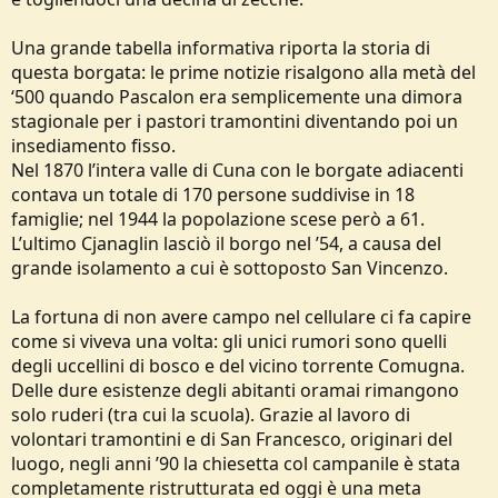
Una grande tabella informativa riporta la storia di
questa borgata: le prime notizie risalgono alla metà del
‘500 quando Pascalon era semplicemente una dimora
stagionale per i pastori tramontini diventando poi un
insediamento fisso.
Nel 1870 l’intera valle di Cuna con le borgate adiacenti
contava un totale di 170 persone suddivise in 18
famiglie; nel 1944 la popolazione scese però a 61.
L’ultimo Cjanaglin lasciò il borgo nel ’54, a causa del
grande isolamento a cui è sottoposto San Vincenzo.
La fortuna di non avere campo nel cellulare ci fa capire
come si viveva una volta: gli unici rumori sono quelli
degli uccellini di bosco e del vicino torrente Comugna.
Delle dure esistenze degli abitanti oramai rimangono
solo ruderi (tra cui la scuola). Grazie al lavoro di
volontari tramontini e di San Francesco, originari del
luogo, negli anni ’90 la chiesetta col campanile è stata
completamente ristrutturata ed oggi è una meta