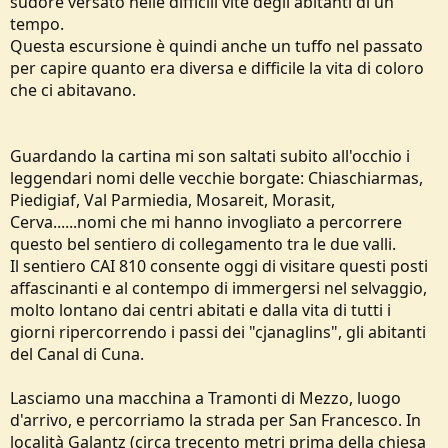
sudore versato nelle difficili vite degli abitanti di un
tempo.
Questa escursione è quindi anche un tuffo nel passato
per capire quanto era diversa e difficile la vita di coloro
che ci abitavano.
Guardando la cartina mi son saltati subito all'occhio i
leggendari nomi delle vecchie borgate: Chiaschiarmas,
Piedigiaf, Val Parmiedia, Mosareit, Morasit,
Cerva......nomi che mi hanno invogliato a percorrere
questo bel sentiero di collegamento tra le due valli.
Il sentiero CAI 810 consente oggi di visitare questi posti
affascinanti e al contempo di immergersi nel selvaggio,
molto lontano dai centri abitati e dalla vita di tutti i
giorni ripercorrendo i passi dei "cjanaglins", gli abitanti
del Canal di Cuna.
Lasciamo una macchina a Tramonti di Mezzo, luogo
d'arrivo, e percorriamo la strada per San Francesco. In
località Galantz (circa trecento metri prima della chiesa