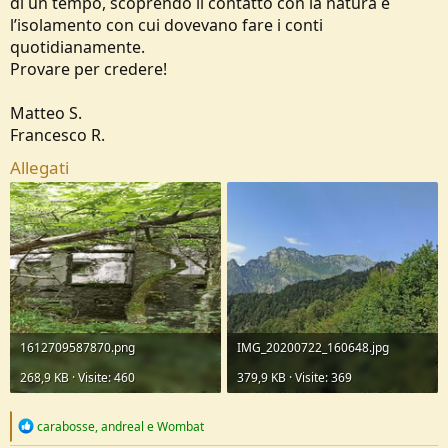
di un tempo, scoprendo il contatto con la natura e
l’isolamento con cui dovevano fare i conti
quotidianamente.
Provare per credere!
Matteo S.
Francesco R.
Allegati
1612709587870.png
IMG_20200722_160648.jpg
268,9 KB · Visite: 460
379,9 KB · Visite: 369
R
carabosse
,
andreal
e
Wombat
e