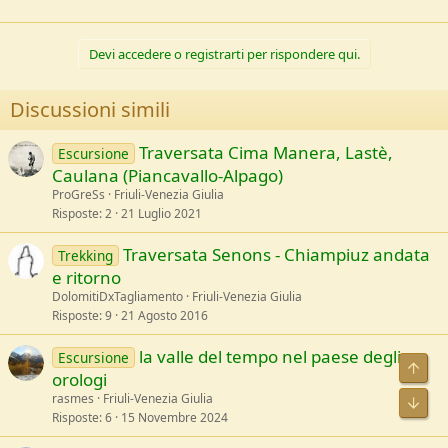
a
c
t
Devi accedere o registrarti per rispondere qui.
i
o
n
Discussioni simili
s
:
Traversata Cima Manera, Lastè,
Escursione
Caulana (Piancavallo-Alpago)
ProGreSs
Friuli-Venezia Giulia
Risposte
2
21 Luglio 2021
Traversata Senons - Chiampiuz andata
Trekking
e ritorno
DolomitiDxTagliamento
Friuli-Venezia Giulia
Risposte
9
21 Agosto 2016
la valle del tempo nel paese degli
Escursione
orologi
rasmes
Friuli-Venezia Giulia
Risposte
6
15 Novembre 2024