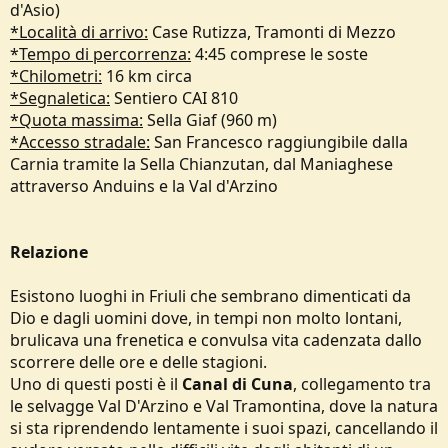
d'Asio)
e
*Località di arrivo:
Case Rutizza, Tramonti di Mezzo
*Tempo di percorrenza:
4:45 comprese le soste
*Chilometri:
16 km circa
*Segnaletica:
Sentiero CAI 810
*Quota massima:
Sella Giaf (960 m)
*Accesso stradale:
San Francesco raggiungibile dalla
Carnia tramite la Sella Chianzutan, dal Maniaghese
attraverso Anduins e la Val d'Arzino
Relazione
Esistono luoghi in Friuli che sembrano dimenticati da
Dio e dagli uomini dove, in tempi non molto lontani,
brulicava una frenetica e convulsa vita cadenzata dallo
scorrere delle ore e delle stagioni.
Uno di questi posti è il
Canal di Cuna
, collegamento tra
le selvagge Val D'Arzino e Val Tramontina, dove la natura
si sta riprendendo lentamente i suoi spazi, cancellando il