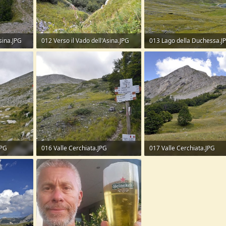
sina.JPG
012 Verso il Vado dell'Asina.JPG
013 Lago della Duchessa.J
424,8 KB · Visite: 100
316 KB · Visite: 132
JPG
016 Valle Cerchiata.JPG
017 Valle Cerchiata.JPG
323 KB · Visite: 108
290,9 KB · Visite: 108