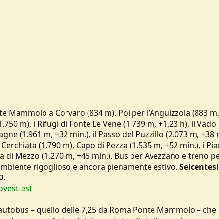
te Mammolo a Corvaro (834 m). Poi per l’Anguizzola (883 m,
1.750 m), i Rifugi di Fonte Le Vene (1.739 m, +1,23 h), il Vado
olagne (1.961 m, +32 min.), il Passo del Puzzillo (2.073 m, +38 
e Cerchiata (1.790 m), Capo di Pezza (1.535 m, +52 min.), i Pia
ca di Mezzo (1.270 m, +45 min.). Bus per Avezzano e treno p
 ambiente rigoglioso e ancora pienamente estivo.
Seicentes
0.
ovest-est
autobus – quello delle 7,25 da Roma Ponte Mammolo – che 