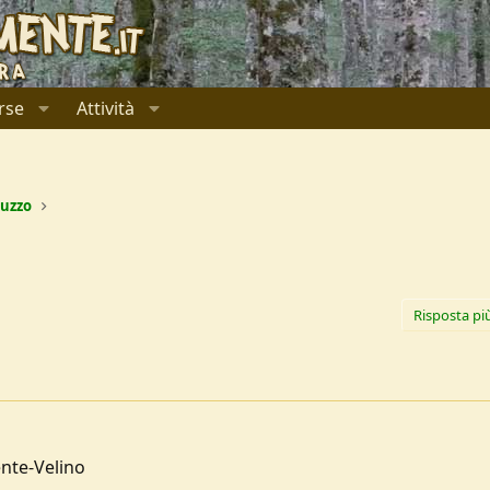
rse
Attività
uzzo
Risposta pi
ente-Velino