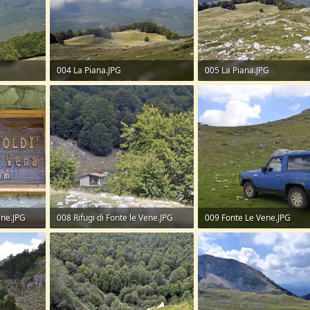
004 La Piana.JPG
005 La Piana.JPG
210,9 KB · Visite: 130
295,8 KB · Visite: 101
ene.JPG
008 Rifugi di Fonte le Vene.JPG
009 Fonte Le Vene.JPG
433,4 KB · Visite: 152
290,9 KB · Visite: 135