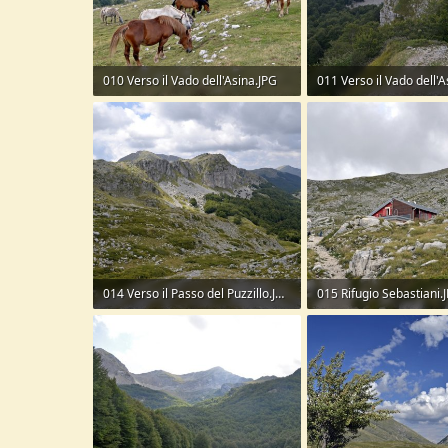
010 Verso il Vado dell'Asina.JPG
011 Verso il Vado dell'A
324,1 KB · Visite: 127
316,1 KB · Visite: 135
014 Verso il Passo del Puzzillo.JPG
015 Rifugio Sebastiani.
314,1 KB · Visite: 138
311,7 KB · Visite: 116