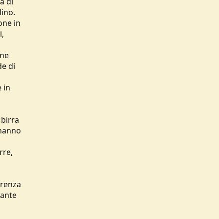
a di
lino.
one in
i,
une
de di
 in
 birra
 hanno
rre,
a
erenza
sante