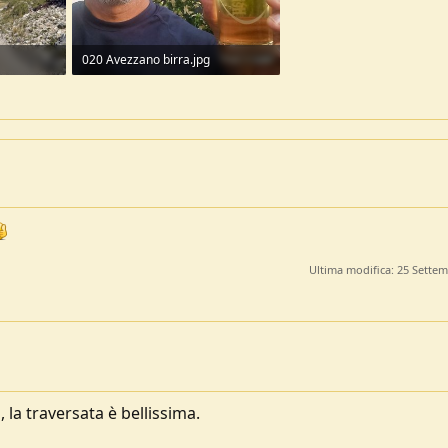
020 Avezzano birra.jpg
206,4 KB · Visite: 109
Ultima modifica:
25 Settem
 la traversata è bellissima.