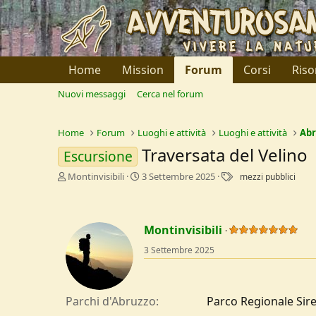
Home
Mission
Forum
Corsi
Riso
Nuovi messaggi
Cerca nel forum
Home
Forum
Luoghi e attività
Luoghi e attività
Abr
Traversata del Velino
Escursione
C
D
T
Montinvisibili
3 Settembre 2025
mezzi pubblici
r
a
a
e
t
g
a
a
t
d
Montinvisibili
o
i
3 Settembre 2025
r
I
e
n
D
i
i
z
Parchi d'Abruzzo
Parco Regionale Sir
s
i
c
o