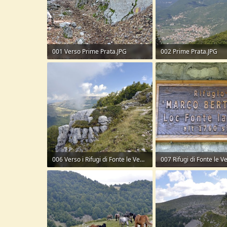
001 Verso Prime Prata.JPG
002 Prime Prata.JPG
472,4 KB · Visite: 113
249,3 KB · Visite: 103
006 Verso i Rifugi di Fonte le Vene.JPG
007 Rifugi di Fonte le V
309,7 KB · Visite: 125
337,2 KB · Visite: 111