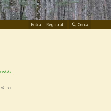
Entra
Registrati
Cerca
ù votata
#1