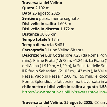
Traversata del Velino
u
Quota
2.102 m
s
Data
s
25 agosto 2025
i
Sentiero
parzialmente segnato
o
Dislivello in salita
1.608 m
n
Dislivello in discesa
1.172 m
e
Distanza
30,05 km
Tempo
totale
9:17 h
Tempo di marcia
8:48 h
Cartografia
Il Lupo Velino-Sirente
Descrizione
Bus Cotral (ore 7,25) da Roma Pon
min.), Prime Prata (1.572 m, +1,24 h), La Piana (
dell’Asina (1.910 m, +1,20 h), la Selletta delle S
il Rifugio Sebastiani (2.102 m, +42 min.), la Vall
Pezza, Vado di Pezza (1.500 m, +55 min.) e Roc
Roma. Splendida e faticosissima traversata in
chilometro di dislivello in salita a quota 1.58
https://www.montinvisibili.it/traversata-velino-
Traversata del Velino, 25 agosto 2025.
C’è un 