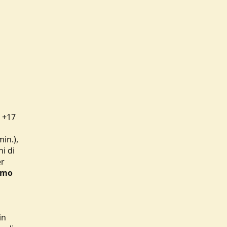
 +17
min.),
ni di
er
imo
in