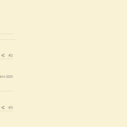
#2
bre 2025
#3