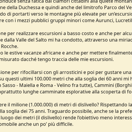
conduce senza fatica dai clamori cittadini alla quiete montan
ne della Duchessa e quindi anche del limitrofo Parco del Ve
rado di portarti verso le montagne più elevate per un’escursi
re con i mezzi pubblici gruppi minori come Aurunci, Lucretil
one per realizzare escursioni a basso costo e anche per alc
e dalla Valle del Salto mi ha condotto, attraverso una miria
e Rocche.
po le estive vacanze africane e anche per mettere finalmente
a, misurato dacché tengo traccia delle mie escursioni.
ione per rifocillarsi con gli arrosticini e poi per gustare una
su questi ultimi 100.000 metri che alla soglia dei 60 anni mi
 Sasso - Maiella e Roma - Velino fra tutte), Cammini (Borghi
 soprattutto lunghe camminate esplorative alla scoperta di fo
il milione (1.000.000) di metri di dislivello? Rispettando l
alla soglia dei 75 anni. Traguardo possibile, anche se la pref
n luogo dei metri (il dislivello) rende l’obiettivo meno interes
tomobile anche un po’ più difficile.