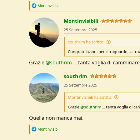
R
Montinvisibili
e
a
c
Montinvisibili
t
25 Settembre 2025
i
o
n
southrim ha scritto:
s
:
Congratulazioni per il traguardo, la tra
Grazie
@southrim
... tanta voglia di camminare
southrim
25 Settembre 2025
Montinvisibili ha scritto:
Grazie
@southrim
... tanta voglia di c
Quella non manca mai.
R
Montinvisibili
e
a