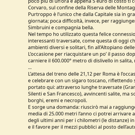
poco più di un’ora e appena 5 euro di costo ti 
Corvaro, sul confine della Riserva delle Montag
Purtroppo è l’unico che dalla Capitale sia in g
giornata; poca difficoltà, invece, per raggiunge
Simbruini e compagnia bella.
Nel tempo ho utilizzato questa felice connessi
interessanti traversate, come questa di oggi ch
ambienti diversi e solitari, fin all’Altopiano dell
L’occasione per riacquistare un po’ il passo do
carniere il 600.000° metro di dislivello in salit
...
L’attesa del treno delle 21,12 per Roma è l’occas
e celebrare con un sigaro toscano, riflettendo 
portato qui: attraverso lunghe traversate (Gran
Silenti e San Francesco), avvincenti salite, ma
borghi, eremi e necropoli.
E sorge una domanda: riuscirò mai a raggiungere 
media di 25.000 metri l’anno ci potrei arrivare 
degli ultimi anni per i chilometri (le distanze) i
e il favore per il mezzi pubblici al posto dell’au