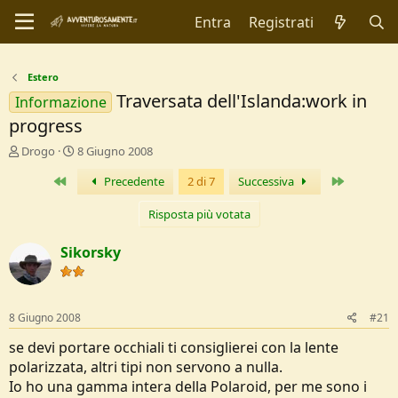
Entra
Registrati
Estero
Traversata dell'Islanda:work in
Informazione
progress
C
D
Drogo
8 Giugno 2008
r
a
Primo
Ultimo
Precedente
2 di 7
Successiva
e
t
a
a
t
d
Risposta più votata
o
i
r
I
Sikorsky
e
n
D
i
i
z
s
i
8 Giugno 2008
#21
c
o
u
se devi portare occhiali ti consiglierei con la lente
s
polarizzata, altri tipi non servono a nulla.
s
Io ho una gamma intera della Polaroid, per me sono i
i