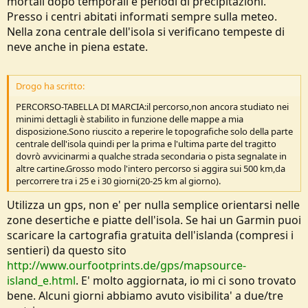
mortali dopo temporali e periodi di precipitazioni.
Presso i centri abitati informati sempre sulla meteo.
Nella zona centrale dell'isola si verificano tempeste di
neve anche in piena estate.
Drogo ha scritto:
PERCORSO-TABELLA DI MARCIA:il percorso,non ancora studiato nei
minimi dettagli è stabilito in funzione delle mappe a mia
disposizione.Sono riuscito a reperire le topografiche solo della parte
centrale dell'isola quindi per la prima e l'ultima parte del tragitto
dovrò avvicinarmi a qualche strada secondaria o pista segnalate in
altre cartine.Grosso modo l'intero percorso si aggira sui 500 km,da
percorrere tra i 25 e i 30 giorni(20-25 km al giorno).
Utilizza un gps, non e' per nulla semplice orientarsi nelle
zone desertiche e piatte dell'isola. Se hai un Garmin puoi
scaricare la cartografia gratuita dell'islanda (compresi i
sentieri) da questo sito
http://www.ourfootprints.de/gps/mapsource-
island_e.html
. E' molto aggiornata, io mi ci sono trovato
bene. Alcuni giorni abbiamo avuto visibilita' a due/tre