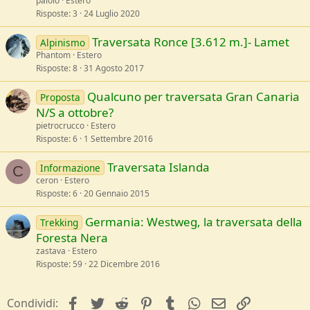
paiolo
Estero
Risposte
3
24 Luglio 2020
Traversata Ronce [3.612 m.]- Lamet
Alpinismo
Phantom
Estero
Risposte
8
31 Agosto 2017
Qualcuno per traversata Gran Canaria
Proposta
N/S a ottobre?
pietrocrucco
Estero
Risposte
6
1 Settembre 2016
Traversata Islanda
Informazione
C
ceron
Estero
Risposte
6
20 Gennaio 2015
Germania: Westweg, la traversata della
Trekking
Foresta Nera
zastava
Estero
Risposte
59
22 Dicembre 2016
facebook
Twitter
Reddit
Pinterest
Tumblr
WhatsApp
e-mail
Link
Condividi: