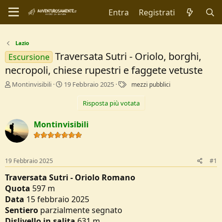
Entra
Registrati
Lazio
Traversata Sutri - Oriolo, borghi,
Escursione
necropoli, chiese rupestri e faggete vetuste
C
D
T
Montinvisibili
19 Febbraio 2025
mezzi pubblici
r
a
a
e
t
g
Risposta più votata
a
a
t
d
Montinvisibili
o
i
r
I
e
n
D
i
19 Febbraio 2025
#1
i
z
s
i
Traversata Sutri - Oriolo Romano
c
o
Quota
597 m
u
Data
15 febbraio 2025
s
s
Sentiero
parzialmente segnato
i
Dislivello in salita
631 m