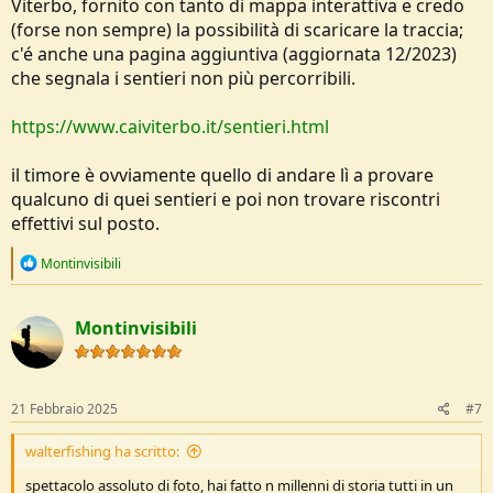
Viterbo, fornito con tanto di mappa interattiva e credo
(forse non sempre) la possibilità di scaricare la traccia;
c'é anche una pagina aggiuntiva (aggiornata 12/2023)
che segnala i sentieri non più percorribili.
https://www.caiviterbo.it/sentieri.html
il timore è ovviamente quello di andare lì a provare
qualcuno di quei sentieri e poi non trovare riscontri
effettivi sul posto.
R
Montinvisibili
e
a
c
Montinvisibili
t
i
o
n
s
21 Febbraio 2025
#7
:
walterfishing ha scritto:
spettacolo assoluto di foto, hai fatto n millenni di storia tutti in un