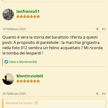
e
a
c
lanfranco51
t
i
o
n
s
19 Febbraio 2025
#3
:
Quanto è vera la storia del barattolo riferita a questi
posti. A proposito di pareidolie : la macchia grigiastra
nella foto 012 sembra un felino acquattato ? Mi ricorda
la tomba dei leopardi !
R
Fabio
e
Montinvisibili
e
a
c
Montinvisibili
t
i
o
n
s
20 Febbraio 2025
#4
:
Wombat ha scritto: