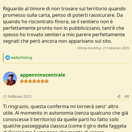
Riguardo al timore di non trovare sul territorio quando
promesso sulla carta, penso di poterti rassicurare. Da
quando ho riscontrato finora, se il sentiero non è
perfettamente pronto non lo pubblicizzano, tant'è che
spesso ho trovato sentieri a mio parere perfettamente
segnati che però ancora non apparivano sul sito.
Ultima modifica:
21 Febbraio 2025
R
walterfishing
e
a
c
appenninocentrale
t
i
o
n
s
21 Febbraio 2025
#8
:
Ti ringrazio, questa conferma mi tornerà senz' altro
utile. Al momento in autonomia (senza qualcuno che già
conoscesse il territorio) da quelle parti ho fatto solo
qualche passeggiata classica (come il giro della faggeta