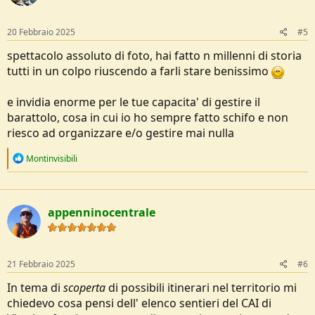
20 Febbraio 2025
#5
spettacolo assoluto di foto, hai fatto n millenni di storia
tutti in un colpo riuscendo a farli stare benissimo
e invidia enorme per le tue capacita' di gestire il
barattolo, cosa in cui io ho sempre fatto schifo e non
riesco ad organizzare e/o gestire mai nulla
R
Montinvisibili
e
a
c
t
appenninocentrale
i
o
n
s
:
21 Febbraio 2025
#6
In tema di
scoperta
di possibili itinerari nel territorio mi
chiedevo cosa pensi dell' elenco sentieri del CAI di