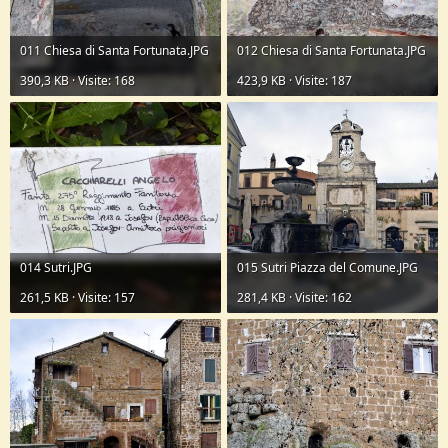
011 Chiesa di Santa Fortunata.JPG
012 Chiesa di Santa Fortunata.JPG
390,3 KB · Visite: 168
423,9 KB · Visite: 187
014 Sutri.JPG
015 Sutri Piazza del Comune.JPG
261,5 KB · Visite: 157
281,4 KB · Visite: 162