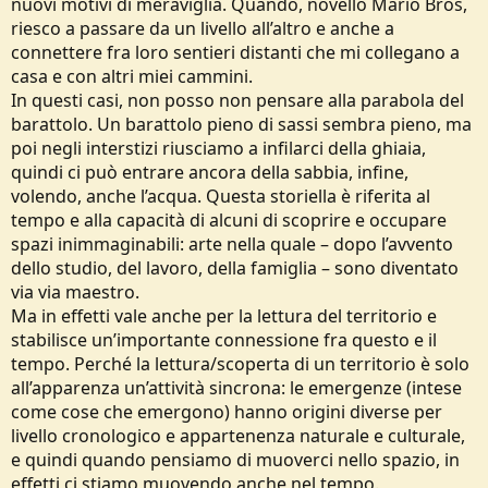
nuovi motivi di meraviglia. Quando, novello Mario Bros,
riesco a passare da un livello all’altro e anche a
connettere fra loro sentieri distanti che mi collegano a
casa e con altri miei cammini.
In questi casi, non posso non pensare alla parabola del
barattolo. Un barattolo pieno di sassi sembra pieno, ma
poi negli interstizi riusciamo a infilarci della ghiaia,
quindi ci può entrare ancora della sabbia, infine,
volendo, anche l’acqua. Questa storiella è riferita al
tempo e alla capacità di alcuni di scoprire e occupare
spazi inimmaginabili: arte nella quale – dopo l’avvento
dello studio, del lavoro, della famiglia – sono diventato
via via maestro.
Ma in effetti vale anche per la lettura del territorio e
stabilisce un’importante connessione fra questo e il
tempo. Perché la lettura/scoperta di un territorio è solo
all’apparenza un’attività sincrona: le emergenze (intese
come cose che emergono) hanno origini diverse per
livello cronologico e appartenenza naturale e culturale,
e quindi quando pensiamo di muoverci nello spazio, in
effetti ci stiamo muovendo anche nel tempo.