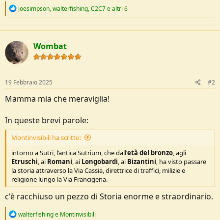
R
joesimpson
,
walterfishing
,
C2C7
e altri 6
e
a
c
t
Wombat
i
o
n
s
:
19 Febbraio 2025
#2
Mamma mia che meraviglia!
In queste brevi parole:
Montinvisibili ha scritto:
intorno a Sutri, l’antica Sutrium, che dall’
età del bronzo
, agli
Etruschi
, ai
Romani
, ai
Longobardi
, ai
Bizantini
, ha visto passare
la storia attraverso la Via Cassia, direttrice di traffici, milizie e
religione lungo la Via Francigena.
c'è racchiuso un pezzo di Storia enorme e straordinario.
R
walterfishing
e
Montinvisibili