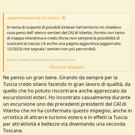
appenninocentrale ha scritto:
In tema di
scoperta
di possibili itinerari nel territorio mi chiedevo
cosa pensi dell' elenco sentieri del CAI di Viterbo, fornito con tanto
di mappa interattiva e credo (forse non sempre) la possibilità di
scaricare la traccia; c'é anche una pagina aggiuntiva (aggiornata
12/2023) che segnala i sentieri non più percorribili.
https://www.caiviterbo.it/sentieri.html
Clicca per allargare...
il timore è ovviamente quello di andare lì a provare qualcuno di quei
sentieri e poi non trovare riscontri effettivi sul posto.
Ne penso un gran bene. Girando da sempre per la
Tuscia credo stiano facendo in gran lavoro di qualità, da
quello che ho potuto riscontrare anche apprezzato da
escursionisti esteri. Ho incontrato casualmente durante
un escursione uno dei precedenti presidenti del CAI di
Viterbo che mi ha confermato questo impegno, anche in
un'ottica di attrarre turismo estero e in effetti la Tuscia
per attrattività e bellezze sta diventando una seconda
Toscana.