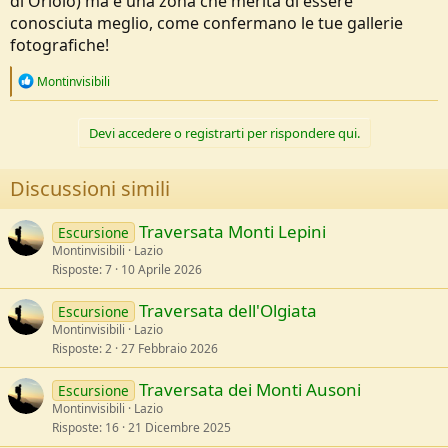
di Oriolo) ma è una zona che merita di essere
conosciuta meglio, come confermano le tue gallerie
fotografiche!
R
Montinvisibili
e
a
c
Devi accedere o registrarti per rispondere qui.
t
i
o
Discussioni simili
n
s
:
Traversata Monti Lepini
Escursione
Montinvisibili
Lazio
Risposte
7
10 Aprile 2026
Traversata dell'Olgiata
Escursione
Montinvisibili
Lazio
Risposte
2
27 Febbraio 2026
Traversata dei Monti Ausoni
Escursione
Montinvisibili
Lazio
Risposte
16
21 Dicembre 2025