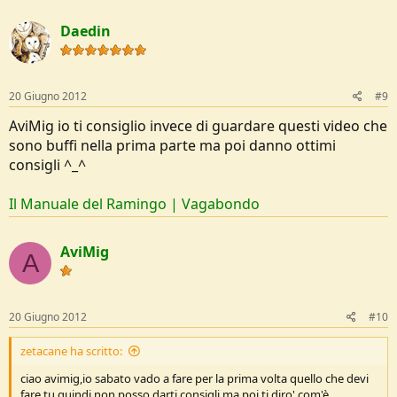
Daedin
20 Giugno 2012
#9
AviMig io ti consiglio invece di guardare questi video che
sono buffi nella prima parte ma poi danno ottimi
consigli ^_^
Il Manuale del Ramingo | Vagabondo
AviMig
A
20 Giugno 2012
#10
zetacane ha scritto:
ciao avimig,io sabato vado a fare per la prima volta quello che devi
fare tu,quindi non posso darti consigli,ma poi ti diro' com'è