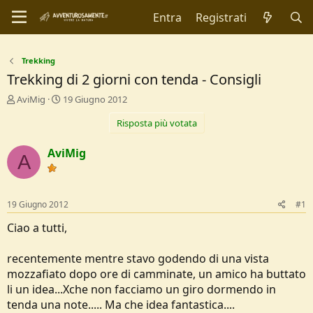
Entra
Registrati
Trekking
Trekking di 2 giorni con tenda - Consigli
C
D
AviMig
19 Giugno 2012
r
a
Risposta più votata
e
t
a
a
t
d
AviMig
A
o
i
r
I
e
n
D
i
19 Giugno 2012
#1
i
z
s
i
Ciao a tutti,
c
o
u
recentemente mentre stavo godendo di una vista
s
mozzafiato dopo ore di camminate, un amico ha buttato
s
i
li un idea...Xche non facciamo un giro dormendo in
o
tenda una note..... Ma che idea fantastica....
n