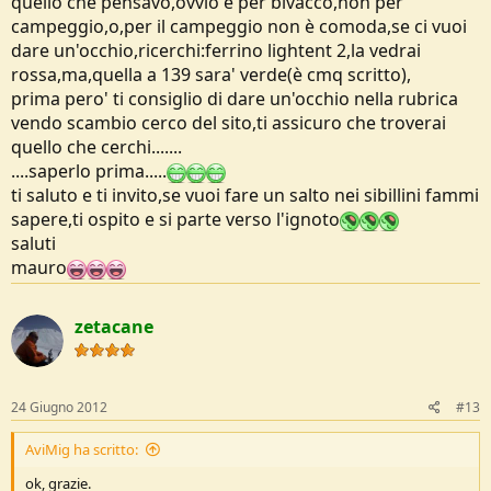
quello che pensavo,ovvio è per bivacco,non per
campeggio,o,per il campeggio non è comoda,se ci vuoi
dare un'occhio,ricerchi:ferrino lightent 2,la vedrai
rossa,ma,quella a 139 sara' verde(è cmq scritto),
prima pero' ti consiglio di dare un'occhio nella rubrica
vendo scambio cerco del sito,ti assicuro che troverai
quello che cerchi.......
....saperlo prima.....
ti saluto e ti invito,se vuoi fare un salto nei sibillini fammi
sapere,ti ospito e si parte verso l'ignoto
saluti
mauro
zetacane
24 Giugno 2012
#13
AviMig ha scritto:
ok, grazie.