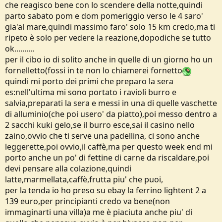
che reagisco bene con lo scendere della notte,quindi
parto sabato pom e dom pomeriggio verso le 4 saro'
gia'al mare,quindi massimo faro' solo 15 km credo,ma ti
ripeto è solo per vedere la reazione,dopodiche se tutto
ok..........
per il cibo io di solito anche in quelle di un giorno ho un
fornelletto(fossi in te non lo chiamerei fornetto
quindi mi porto dei primi che preparo la sera
es:nell'ultima mi sono portato i ravioli burro e
salvia,preparati la sera e messi in una di quelle vaschette
di alluminio(che poi usero' da piatto),poi messo dentro a
2 sacchi kuki gelo,se il burro esce,sai il casino nello
zaino,ovvio che ti serve una padellina, ci sono anche
leggerette,poi ovvio,il caffè,ma per questo week end mi
porto anche un po' di fettine di carne da riscaldare,poi
devi pensare alla colazione,quindi
latte,marmellata,caffè,frutta piu' che puoi,
per la tenda io ho preso su ebay la ferrino lightent 2 a
139 euro,per principianti credo va bene(non
immaginarti una villa)a me è piaciuta anche piu' di