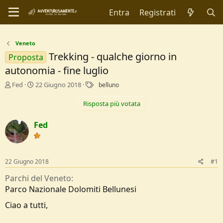
Entra
Registrati
Veneto
Trekking - qualche giorno in
Proposta
autonomia - fine luglio
C
D
T
Fed
22 Giugno 2018
belluno
r
a
a
e
t
g
Risposta più votata
a
a
t
d
Fed
o
i
r
I
e
n
D
i
22 Giugno 2018
#1
i
z
s
i
Parchi del Veneto
c
o
Parco Nazionale Dolomiti Bellunesi
u
s
Ciao a tutti,
s
i