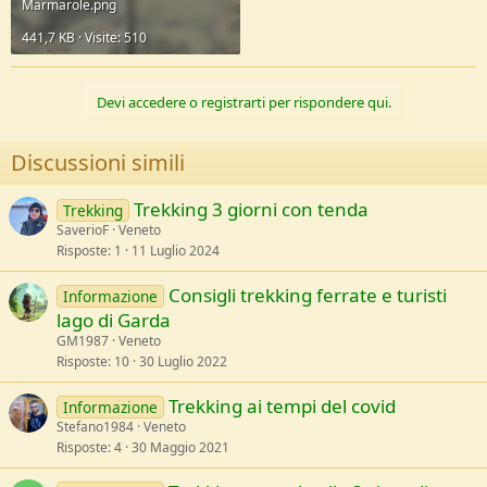
Marmarole.png
441,7 KB · Visite: 510
Devi accedere o registrarti per rispondere qui.
Discussioni simili
Trekking 3 giorni con tenda
Trekking
SaverioF
Veneto
Risposte
1
11 Luglio 2024
Consigli trekking ferrate e turisti
Informazione
lago di Garda
GM1987
Veneto
Risposte
10
30 Luglio 2022
Trekking ai tempi del covid
Informazione
Stefano1984
Veneto
Risposte
4
30 Maggio 2021