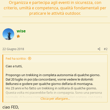
Organizza e partecipa agli eventi in sicurezza, con
criterio, umiltà e competenza, qualità fondamentali per
praticare le attività outdoor.
wise
22 Giugno 2018
#2
Fed ha scritto:
Ciao a tutti,
Propongo un trekking in completa autonomia di qualche giorno.
Dal 20 luglio in poi (da concordare), vorrei vedere le dolomiti
Bellunesi e godere per qualche giorno dell'aria di montagna.
Ho 23 anni e ho fatto un trekking in solitaria di qualche giorno.
Questa volta mi piacerebbe farlo in compagnia. Sono una persona
normale, di buona compagnia, senza particolari pretese, con tanta
Clicca per allargare...
voglia di vagare nella natura.
ciao FED,