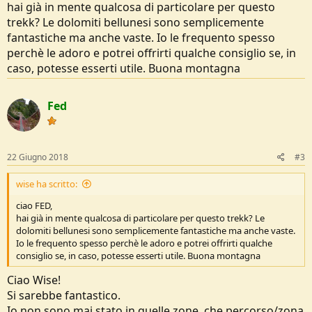
Contattatemi se siete interessati
hai già in mente qualcosa di particolare per questo
trekk? Le dolomiti bellunesi sono semplicemente
Federico
fantastiche ma anche vaste. Io le frequento spesso
perchè le adoro e potrei offrirti qualche consiglio se, in
caso, potesse esserti utile. Buona montagna
Fed
22 Giugno 2018
#3
wise ha scritto:
ciao FED,
hai già in mente qualcosa di particolare per questo trekk? Le
dolomiti bellunesi sono semplicemente fantastiche ma anche vaste.
Io le frequento spesso perchè le adoro e potrei offrirti qualche
consiglio se, in caso, potesse esserti utile. Buona montagna
Ciao Wise!
Si sarebbe fantastico.
Io non sono mai stato in quelle zone, che percorso/zona