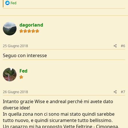
R
Fed
e
a
c
t
dagorland
i
o
n
s
:
25 Giugno 2018
#6
Seguo con interesse
Fed
26 Giugno 2018
#7
Intanto grazie Wise e andreal perché mi avete dato
diverse idee!
In quella zona non ci sono mai stato quindi sarebbe
tutto nuovo, e quindi sicuramente tutto bellissimo.
Un ragazzo mi ha proposto Vette Feltrine - Cimonega,