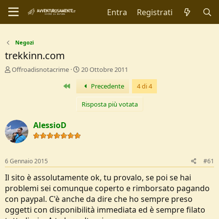
Entra
Registrati
Negozi
trekkinn.com
C
D
Offroadisnotacrime
20 Ottobre 2011
r
a
Primo
Precedente
4 di 4
e
t
a
a
t
d
Risposta più votata
o
i
r
I
AlessioD
e
n
D
i
i
z
s
i
6 Gennaio 2015
#61
c
o
u
Il sito è assolutamente ok, tu provalo, se poi se hai
s
problemi sei comunque coperto e rimborsato pagando
s
con paypal. C'è anche da dire che ho sempre preso
i
oggetti con disponibilità immediata ed è sempre filato
o
n