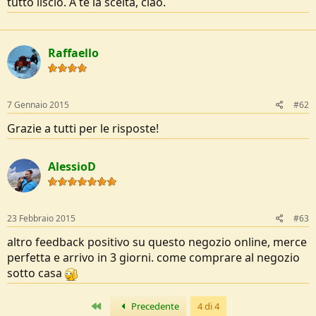
tutto liscio. A te la scelta, ciao.
e
Raffaello
7 Gennaio 2015
#62
Grazie a tutti per le risposte!
AlessioD
23 Febbraio 2015
#63
altro feedback positivo su questo negozio online, merce
perfetta e arrivo in 3 giorni. come comprare al negozio
sotto casa
Primo
Precedente
4 di 4