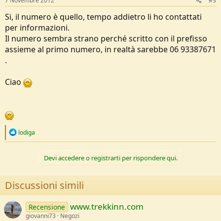
7 Novembre 2012
#3
Si, il numero è quello, tempo addietro li ho contattati
per informazioni.
Il numero sembra strano perché scritto con il prefisso
assieme al primo numero, in realtà sarebbe 06 93387671
.
Ciao
R
lodiga
e
a
c
Devi accedere o registrarti per rispondere qui.
t
i
o
Discussioni simili
n
s
:
www.trekkinn.com
Recensione
giovanni73
Negozi