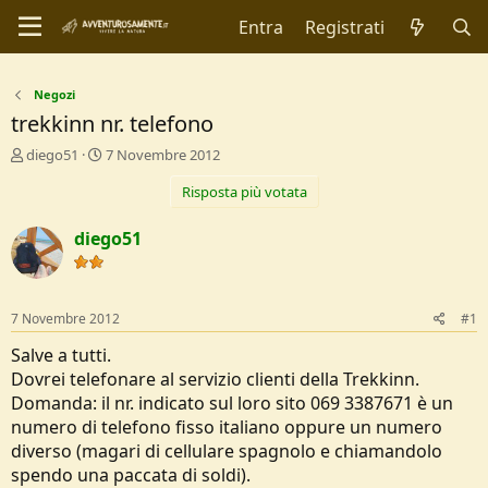
Entra
Registrati
Negozi
trekkinn nr. telefono
C
D
diego51
7 Novembre 2012
r
a
Risposta più votata
e
t
a
a
t
d
diego51
o
i
r
I
e
n
D
i
7 Novembre 2012
#1
i
z
s
i
Salve a tutti.
c
o
Dovrei telefonare al servizio clienti della Trekkinn.
u
Domanda: il nr. indicato sul loro sito 069 3387671 è un
s
numero di telefono fisso italiano oppure un numero
s
i
diverso (magari di cellulare spagnolo e chiamandolo
o
spendo una paccata di soldi).
n