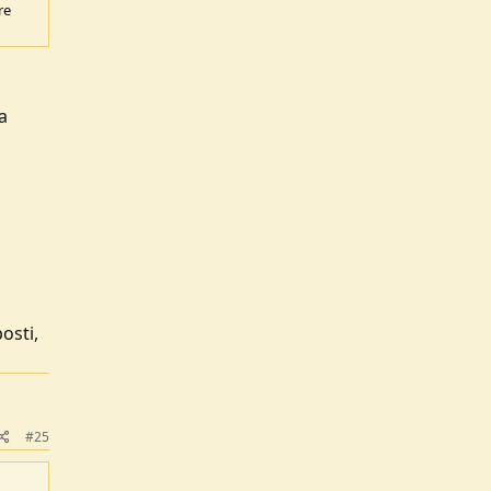
re
a
osti,
#25