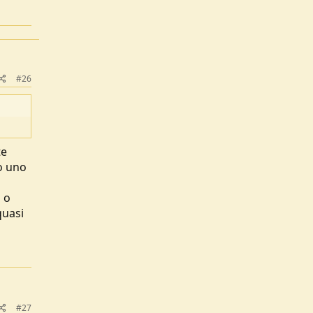
#26
te
to uno
o o
quasi
#27