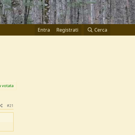
Entra
Registrati
Cerca
ù votata
#21