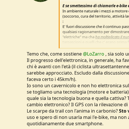
E se smettessimo di chiamarle e-bike 
In ambiente naturale i mezzi a motore 
(soccorso, cura del territorio, attività la
:
E' fuori discussione che il continuo pass
qualsiasi ragionamento per dimostrare 
"elettriche" ma cha
ha moltiplicato il num
tarpascioni e quelli che c' erano prima 
numero che ha superato o sta superando i
Temo che, come sostiene
@LoZarro
, sia solo 
Il progresso dell'elettronica, in generale, ha fa
chi è avanti con l'età (il ciclista ultrasettante
sarebbe approcciato. Escludo dalla discussione 
faceva certo i 45km/h).
Io sono un cavernicolo e non ho elettronica sull
se togliamo una tecnologia (motore e batteria)
quale sia la tecnologia buona e quella cattiva? Tu
cambio elettronico? Il GPS con la rilevazione di
Le scarpe da trail con l'anima in carbonio?
Sto 
uso e spero di non usarla mai l'e-bike, ma n
quotidianamente due smartphone.