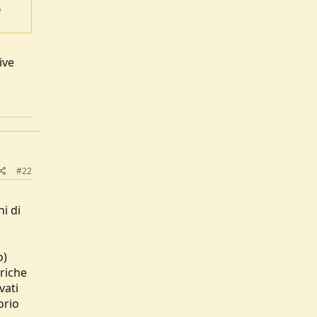
e
ive
#22
i di
o)
triche
vati
orio