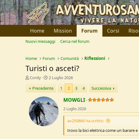
Home
Mission
Forum
Corsi
Riso
Nuovi messaggi
Cerca nel forum
Home
Forum
Comunità
Riflessioni
Turisti o asceti?
C
D
Cordy
2 Luglio 2026
r
a
Precedente
1
2
3
4
Successiva
e
t
a
a
MOWGLI
t
d
o
i
2 Luglio 2026
r
I
e
n
av250866 ha scritto:
D
i
i
z
trovo la bici elettrica come un barare
s
i
c
o