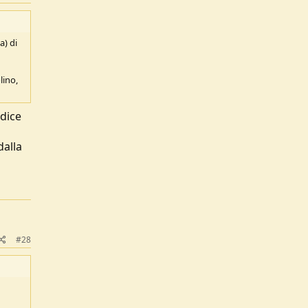
a) di
lino,
 dice
dalla
#28