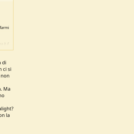
 farmi
ma è
il
 di
 ci si
2 non
a
. Ma
mo
alight?
on la