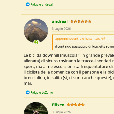
R
Ridge
e
andreal
e
a
c
t
andreal
i
o
3 Luglio 2026
n
s
appenninocentrale ha scritto:
:
il continuo passaggio di biciclette rovin
Le bici da downhill (muscolari in grande preval
allenata) di sicuro rovinano le tracce-i sentier
sport, ma a me escursionista-frequentatore di
il ciclista della domenica con il panzone e la bi
brecciolino, in salita (si, ci sono anche quest
mai.
R
Ridge
e
LoZarro
e
a
c
filixeo
t
3 Luglio 2026
i