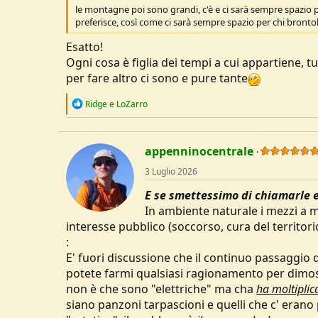
le montagne poi sono grandi, c'è e ci sarà sempre spazio per
preferisce, così come ci sarà sempre spazio per chi brontola
Esatto!
Ogni cosa è figlia dei tempi a cui appartiene, tu
per fare altro ci sono e pure tante
R
Ridge
e
LoZarro
e
a
c
t
appenninocentrale
i
o
3 Luglio 2026
n
s
E se smettessimo di chiamarle e
:
In ambiente naturale i mezzi a 
interesse pubblico (soccorso, cura del territorio,
:
E' fuori discussione che il continuo passaggio di
potete farmi qualsiasi ragionamento per dimos
non è che sono "elettriche" ma cha
ha moltiplica
siano panzoni tarpascioni e quelli che c' erano