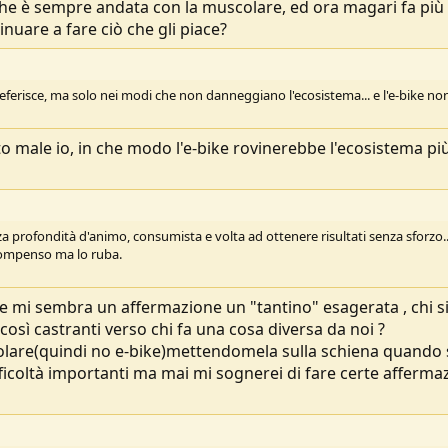
che è sempre andata con la muscolare, ed ora magari fa più 
inuare a fare ciò che gli piace?
ferisce, ma solo nei modi che non danneggiano l'ecosistema... e l'e-bike non
o male io, in che modo l'e-bike rovinerebbe l'ecosistema più
a profondità d'animo, consumista e volta ad ottenere risultati senza sforzo..
compenso ma lo ruba.
ke mi sembra un affermazione un "tantino" esagerata , chi 
così castranti verso chi fa una cosa diversa da noi ?
olare(quindi no e-bike)mettendomela sulla schiena quando 
difficoltà importanti ma mai mi sognerei di fare certe afferma