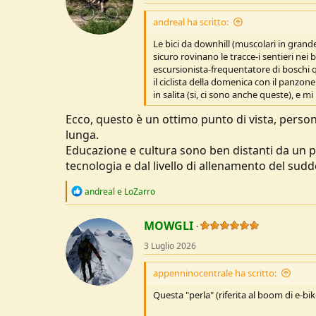
o
n
andreal ha scritto:
s
:
Le bici da downhill (muscolari in grand
sicuro rovinano le tracce-i sentieri ne
escursionista-frequentatore di boschi 
il ciclista della domenica con il panzone
in salita (si, ci sono anche queste), e
Ecco, questo è un ottimo punto di vista, perso
lunga.
Educazione e cultura sono ben distanti da un pi
tecnologia e dal livello di allenamento del sudde
R
andreal
e
LoZarro
e
a
c
MOWGLI
t
3 Luglio 2026
i
o
n
appenninocentrale ha scritto:
s
:
Questa "perla" (riferita al boom di e-bik