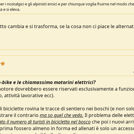
 i nostalgici e gli alpinisti eroici e per chiunque voglia fruirne nel modo ch
 e si eleva.
tto cambia e si trasforma, se la cosa non ci piace le alternat
-bike e le chiamassimo motorini elettrici?
motore dovrebbero essere riservati esclusivamente a funzion
 attività lavorative ecc).
 biciclette rovina le tracce di sentiero nei boschi (e non sol
trare il contrario
ma so quel che vedo.
Il problema delle elet
to il numero di turisti in bicicletta nel bosco
che poi i nuovi arri
 prima fossero almeno in forma ed allenati è solo un access