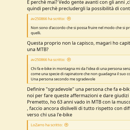
E perchè mai? Vedo gente avanti con gli anni ,
u
quindi perchè precludergli la possibilità di cont
s
s
av250866 ha scritto:
i
o
Non sono d'accordo che si possa fruire nel modo che si pre
n
quelli.
e
Questa proprio non la capisco, magari ho capit
una MTB?
av250866 ha scritto:
Chi fa e-bike in montagna mi da l'idea di una persona senz
come una specie di rapinatore che non guadagna il suo 
Una persona secondo me sgradevole
Definire "sgradevole" una persona che fa e-bi
noi per fare queste affermazioni e dare giudizi 
Premetto, ho 63 anni vado in MTB con la musc
, faccio ancora dislivelli di tutto rispetto con 
verso chi usa l'e-bike
LoZarro ha scritto: