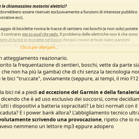
e le chiamassimo motorini elettrici?
dovrebbero essere riservati esclusivamente a funzioni di interesse pubblico
vorative ecc).
aggio di biciclette rovina le tracce di sentiero nei boschi (e non solo) potete
il contrario
ma so quel che vedo.
Il problema delle elettriche non è che sono
ero di turisti in bicicletta nel bosco
che poi i nuovi arrivati siano panzoni
fossero almeno in forma ed allenati è solo un accessorio "estetico", il proble
Clicca per allargare...
l livello di guardia.
un atteggiamento reazionario.
vorito la frequentazione di sentieri, boschi, vette da parte sia
nne che non ha più la gamba) che di chi senza la tecnologia non
le bici "truccate", ovviamente (seppure, ai tempi, il mio F1
a bici né a piedi
ad eccezione del Garmin e della fanaleri
 dicendo che è ad uso esclusivo dei soccorsi, come decidia
tti i dispositivi a batteria sopracitati? Le bici normali con il
 caduta? E i power bank allora? L'abbigliamento tecnico ultr
volutamente scrivendo una provocazione
, ripeto che io n
on avevo nemmeno un lettore mp3 eppure adopero