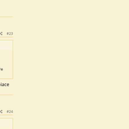
#23
re
piace
#24