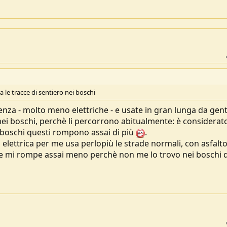
a le tracce di sentiero nei boschi
enza - molto meno elettriche - e usate in gran lunga da gen
i nei boschi, perchè li percorrono abitualmente: è considera
 boschi questi rompono assai di più
.
ci elettrica per me usa perlopiù le strade normali, con asfalt
e), e mi rompe assai meno perchè non me lo trovo nei boschi 