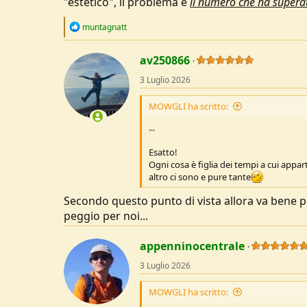
"estetico", il problema è
il numero che ha superato
R
muntagnatt
e
a
c
av250866
t
3 Luglio 2026
i
o
n
MOWGLI ha scritto:
s
:
...
Esatto!
Ogni cosa è figlia dei tempi a cui appart
altro ci sono e pure tante
Secondo questo punto di vista allora va bene pur
peggio per noi...
appenninocentrale
3 Luglio 2026
MOWGLI ha scritto: