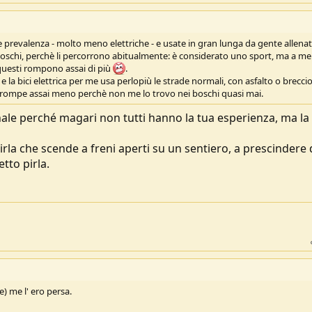
e prevalenza - molto meno elettriche - e usate in gran lunga da gente allenat
i boschi, perchè li percorrono abitualmente: è considerato uno sport, ma a me
questi rompono assai di più
.
 e la bici elettrica per me usa perlopiù le strade normali, con asfalto o breccio
 mi rompe assai meno perchè non me lo trovo nei boschi quasi mai.
nale perché magari non tutti hanno la tua esperienza, ma la
rla che scende a freni aperti su un sentiero, a prescindere 
tto pirla.
e) me l' ero persa.