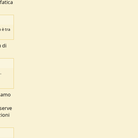
fatica
 è tra
 di
.
siamo
serve
zioni