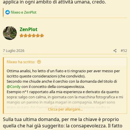
applica in ogni ambito di attività umana, credo.
R
filixeo
e
ZenPlot
e
a
c
ZenPlot
t
i
o
n
s
7 Luglio 2026
#52
:
filixeo ha scritto:
Ottima analisi, ho letto d'un fiato e ti ringrazio per aver messo per
iscritto queste considerazioni (che condivido).
Secondo me chiude anche il cerchio con la domanda del titolo di
@Cordy
con il concetto della consapevolezza.
Esempio n°1 rapportato alla mia esperienza e derivato da quanto
sopra: salgo con calma, in giornata con la macchina fotografica e mi
mangio un panino in malga magari in compagnia. Magari sono
stato aiutato dal Garmin, dall'attenta pianificazione svolta in
Clicca per allargare...
qualche
app
, ho pedalato con l'e-bike. Se non ho parcheggiato in
mezzo alla strada, non sporco, pedalo sulla strada forestale
Sulla tua ultima domanda, per me la chiave è proprio
salutando chi procede in verso opposto e cedo il passo a chi ne ha
quella che hai già suggerito: la consapevolezza. Il fatto
diritto, sono un turista consapevole.