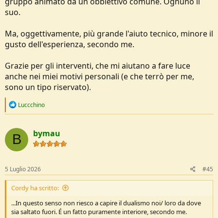
gruppo animato da un obbiettivo comune. Ognuno il
suo.
Ma, oggettivamente, più grande l'aiuto tecnico, minore il
gusto dell'esperienza, secondo me.
Grazie per gli interventi, che mi aiutano a fare luce
anche nei miei motivi personali (e che terrò per me,
sono un tipo riservato).
R
Luccchino
e
a
c
bymau
t
B
i
o
n
s
5 Luglio 2026
#45
:
Cordy ha scritto:
...In questo senso non riesco a capire il dualismo noi/ loro da dove
sia saltato fuori. É un fatto puramente interiore, secondo me.