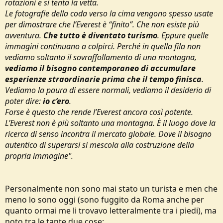
rotazioni e si tenta la vetta.
Le fotografie della coda verso la cima vengono spesso usate
per dimostrare che l’Everest è “finito”. Che non esiste più
avventura.
Che tutto è diventato turismo
. Eppure quelle
immagini continuano a colpirci. Perché in quella fila non
vediamo soltanto il sovraffollamento di una montagna,
vediamo il bisogno contemporaneo di accumulare
esperienze straordinarie prima che il tempo finisca
.
Vediamo la paura di essere normali, vediamo il desiderio di
poter dire:
io c’ero
.
Forse è questo che rende l’Everest ancora così potente.
L’Everest non è più soltanto una montagna. È il luogo dove la
ricerca di senso incontra il mercato globale. Dove il bisogno
autentico di superarsi si mescola alla costruzione della
propria immagine".
Personalmente non sono mai stato un turista e men che
meno lo sono oggi (sono fuggito da Roma anche per
quanto ormai me li trovavo letteralmente tra i piedi), ma
noto tra le tante due cose: