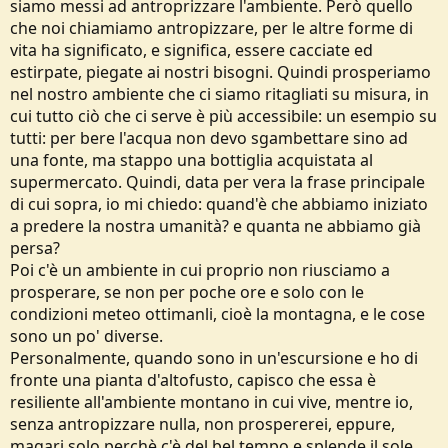
siamo messi ad antroprizzare l'ambiente. Però quello
che noi chiamiamo antropizzare, per le altre forme di
vita ha significato, e significa, essere cacciate ed
estirpate, piegate ai nostri bisogni. Quindi prosperiamo
nel nostro ambiente che ci siamo ritagliati su misura, in
cui tutto ciò che ci serve è più accessibile: un esempio su
tutti: per bere l'acqua non devo sgambettare sino ad
una fonte, ma stappo una bottiglia acquistata al
supermercato. Quindi, data per vera la frase principale
di cui sopra, io mi chiedo: quand'è che abbiamo iniziato
a predere la nostra umanità? e quanta ne abbiamo già
persa?
Poi c'è un ambiente in cui proprio non riusciamo a
prosperare, se non per poche ore e solo con le
condizioni meteo ottimanli, cioè la montagna, e le cose
sono un po' diverse.
Personalmente, quando sono in un'escursione e ho di
fronte una pianta d'altofusto, capisco che essa è
resiliente all'ambiente montano in cui vive, mentre io,
senza antropizzare nulla, non prospererei, eppure,
magari solo perchè c'è del bel tempo e splende il sole,