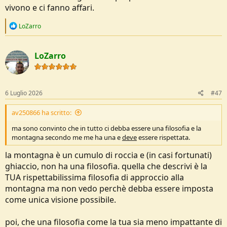
vivono e ci fanno affari.
R
LoZarro
e
a
c
LoZarro
t
i
o
n
s
6 Luglio 2026
#47
:
av250866 ha scritto:
ma sono convinto che in tutto ci debba essere una filosofia e la
montagna secondo me me ha una e
deve
essere rispettata.
la montagna è un cumulo di roccia e (in casi fortunati)
ghiaccio, non ha una filosofia. quella che descrivi è la
TUA rispettabilissima filosofia di approccio alla
montagna ma non vedo perchè debba essere imposta
come unica visione possibile.
poi, che una filosofia come la tua sia meno impattante di