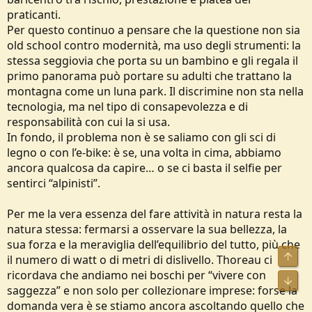
praticanti.
Per questo continuo a pensare che la questione non sia
old school contro modernità, ma uso degli strumenti: la
stessa seggiovia che porta su un bambino e gli regala il
primo panorama può portare su adulti che trattano la
montagna come un luna park. Il discrimine non sta nella
tecnologia, ma nel tipo di consapevolezza e di
responsabilità con cui la si usa.
In fondo, il problema non è se saliamo con gli sci di
legno o con l’e‑bike: è se, una volta in cima, abbiamo
ancora qualcosa da capire… o se ci basta il selfie per
sentirci “alpinisti”.
Per me la vera essenza del fare attività in natura resta la
natura stessa: fermarsi a osservare la sua bellezza, la
sua forza e la meraviglia dell’equilibrio del tutto, più che
Alto
il numero di watt o di metri di dislivello. Thoreau ci
ricordava che andiamo nei boschi per “vivere con
Bass
saggezza” e non solo per collezionare imprese: forse la
domanda vera è se stiamo ancora ascoltando quello che