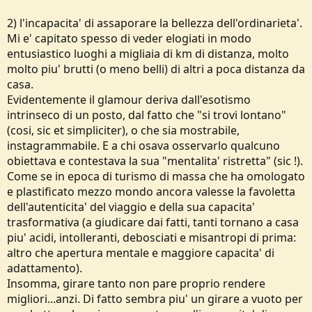
2) l'incapacita' di assaporare la bellezza dell'ordinarieta'.
Mi e' capitato spesso di veder elogiati in modo
entusiastico luoghi a migliaia di km di distanza, molto
molto piu' brutti (o meno belli) di altri a poca distanza da
casa.
Evidentemente il glamour deriva dall'esotismo
intrinseco di un posto, dal fatto che "si trovi lontano"
(cosi, sic et simpliciter), o che sia mostrabile,
instagrammabile. E a chi osava osservarlo qualcuno
obiettava e contestava la sua "mentalita' ristretta" (sic !).
Come se in epoca di turismo di massa che ha omologato
e plastificato mezzo mondo ancora valesse la favoletta
dell'autenticita' del viaggio e della sua capacita'
trasformativa (a giudicare dai fatti, tanti tornano a casa
piu' acidi, intolleranti, debosciati e misantropi di prima:
altro che apertura mentale e maggiore capacita' di
adattamento).
Insomma, girare tanto non pare proprio rendere
migliori...anzi. Di fatto sembra piu' un girare a vuoto per