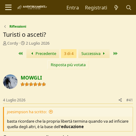
Entra
Registrati
Riflessioni
Turisti o asceti?
C
D
Cordy
2 Luglio 2026
r
a
Primo
Ultimo
Precedente
3 di 4
Successiva
e
t
a
a
t
d
Risposta più votata
o
i
r
I
MOWGLI
e
n
D
i
i
z
s
i
4 Luglio 2026
#41
c
o
u
joesimpson ha scritto:
s
s
basta ricordare che la propria libertà termina quando va ad inficiare
i
quella degli altri, è la base dell'
educazione
o
n