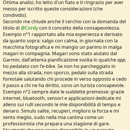
una metafora potente, non l’oggetto primario di competenza.
Ottima analisi, ho letto d'un fiato e ti ringrazio per aver
Dentro questa cornice, ci sono passaggi che, a mio avviso, centrano
messo per iscritto queste considerazioni (che
bene il punto. Quando l’autore ricorda che la montagna e gli sport
condivido).
di fatica hanno valore proprio perché non sono neutri, perché ti
Secondo me chiude anche il cerchio con la domanda del
mettono davanti ai tuoi limiti fisici, mentali e tecnici, coglie un
aspetto che chi va in quota riconosce subito. È vera anche la critica
titolo di
@Cordy
con il concetto della consapevolezza.
all’abbassamento eccessivo delle barriere d’ingresso tramite
Esempio n°1 rapportato alla mia esperienza e derivato
tecnologia e infrastrutture: impianti, mezzi, dispositivi possono
da quanto sopra: salgo con calma, in giornata con la
trasformare un’esperienza formativa in consumo di scenario, dove
macchina fotografica e mi mangio un panino in malga
vai in quota con la stessa mentalità con cui andresti al centro
magari in compagnia. Magari sono stato aiutato dal
commerciale, aspettandoti servizi, comodità e “pacchetti di
esperienza” più che confronto autentico con l’ambiente. Il rischio
Garmin, dall'attenta pianificazione svolta in qualche
app
,
che l’outdoor si riduca a pratica instagrammabile ma poco educativa
ho pedalato con l'e-bike. Se non ho parcheggiato in
è concreto: accumulo di cime e attività come prodotti da catalogo,
mezzo alla strada, non sporco, pedalo sulla strada
invece che come processi di crescita.
forestale salutando chi procede in verso opposto e cedo
Il problema, secondo me, arriva quando l’articolo forza la mano. Il
salto da “si perde una dimensione educativa” a “si perde la nostra
il passo a chi ne ha diritto, sono un turista consapevole.
umanità” è retoricamente efficace, ma concettualmente esagerato.
Esempio n°2 sempre date le suddette premesse: grazie
L’accessibilità non coincide automaticamente con la banalizzazione:
internet, bluetooth, sensori e applicazioni dedicate mi
rendere un’attività più sicura o più diffusa può aprirla a persone che
alleno sui rulli secondo le mie disponibilità di tempo e
altrimenti ne sarebbero escluse, senza togliere profondità a chi
denaro. Simulo salite, recuperi, miglioro la forza e mi
sceglie percorsi più duri o più impegnativi. C’è anche un rischio di
snobismo implicito, quando sembra che la montagna “vera” esista
sento meglio, sudo nella mia cantina come un
solo se è dura, selettiva e un po’ d’élite, mentre tutto ciò che passa
professionista che prepara una stagione di gare.
per mezzi moderni, strutture e percorsi mediati viene messo in una
Strumenti che non erano disponibile in un passato