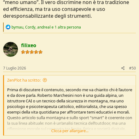
“meno umano”. Il vero discrimine non è tra tradizione
ed efficienza, ma tra uso consapevole e uso
deresponsabilizzante degli strumenti.
R
bymau
,
Cordy
,
andreal
e 1 altra persona
e
a
c
filixeo
t
i
o
n
s
7 Luglio 2026
#50
:
ZenPlot ha scritto:
Prima di discutere il contenuto, secondo me va chiarito chi è l’autore
e da dove parla. Roberto Marchesini non è una guida alpina, un
istruttore CAI o un tecnico della sicurezza in montagna, ma uno
psicologo e psicoterapeuta cattolico, editorialista, che usa spesso
esempi della vita quotidiana per affrontare temi educativi e morali.
Questo articolo sulla montagna e sullo sport “smart” è coerente con
la sua linea abituale: non è un’analisi tecnica dell’outdoor, ma una
riflessione morale sul rapporto tra limite, fatica e società digitale.
Clicca per allargare...
Per questo va letto sapendo che la montagna è per lui soprattutto