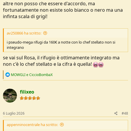
altre non posso che essere d'accordo, ma
fortunatamente non esiste solo bianco o nero ma una
infinta scala di grigi!
av250866 ha scritto:
i pseudo-mega rifugi da 160€ a notte con lo chef stellato non si
integrano
se vai sul Rosa, il rifugio è ottimamente integrato ma
non c'è lo chef stellato e la cifra è quella!
R
MOWGLI
e
CiccioBombaX
e
a
c
filixeo
t
i
o
n
s
6 Luglio 2026
#48
:
appenninocentrale ha scritto: