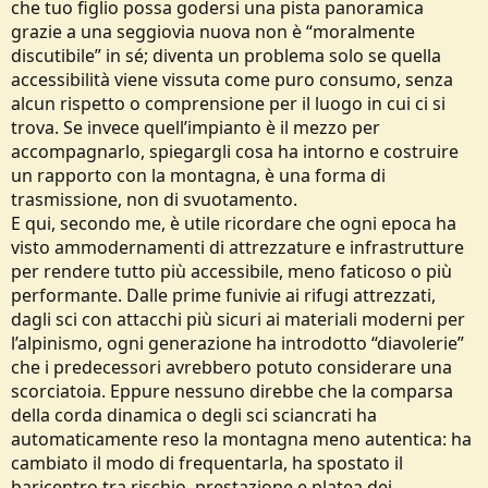
che tuo figlio possa godersi una pista panoramica
Esempio n°2 sempre date le suddette premesse: grazie internet,
grazie a una seggiovia nuova non è “moralmente
bluetooth, sensori e applicazioni dedicate mi alleno sui rulli secondo
le mie disponibilità di tempo e denaro. Simulo salite, recuperi,
discutibile” in sé; diventa un problema solo se quella
miglioro la forza e mi sento meglio, sudo nella mia cantina come un
accessibilità viene vissuta come puro consumo, senza
professionista che prepara una stagione di gare. Strumenti che non
alcun rispetto o comprensione per il luogo in cui ci si
erano disponibile in un passato piuttosto vicino mi hanno reso più
trova. Se invece quell’impianto è il mezzo per
forte. Ma, invece di sgomitare in gara, sfrutto queste qualità per
accompagnarlo, spiegargli cosa ha intorno e costruire
vedere l'alba sopra i 2000m senza sputare un polmone e,
soprattutto, senza rompere le scatole a nessuno. Forse sono stato
un rapporto con la montagna, è una forma di
un asceta consapevole? Almeno, forse sono stato un asceta, me la
trasmissione, non di svuotamento.
sono
meritata
la vista. Sono arrivato
over the top
anche se ho
E qui, secondo me, è utile ricordare che ogni epoca ha
sfruttato qualche "moderna diavoleria".
visto ammodernamenti di attrezzature e infrastrutture
Esempio n°3, quest'ultimo per ritrarre una forma di turismo di
massa che pratico abitualmente: c'è una pista panoramica che parte
per rendere tutto più accessibile, meno faticoso o più
dal cucuzzolo della montagna. Vi si accede tramite la nuova
performante. Dalle prime funivie ai rifugi attrezzati,
seggiovia che serve il bike park e il percorso avventura, anch'essi
dagli sci con attacchi più sicuri ai materiali moderni per
costruiti di recente. Grazie a questa seggiovia, scio con mio figlio di
l’alpinismo, ogni generazione ha introdotto “diavolerie”
quattro anni. Sarebbe moralmente discutibile aver reso questo
che i predecessori avrebbero potuto considerare una
panorama accessibile ad un bambino in età prescolare?
scorciatoia. Eppure nessuno direbbe che la comparsa
della corda dinamica o degli sci sciancrati ha
automaticamente reso la montagna meno autentica: ha
cambiato il modo di frequentarla, ha spostato il
baricentro tra rischio, prestazione e platea dei