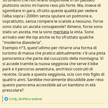
categoria di esperienza di serie B. Inoltre la tecnologia viene quasi
piuttosto vicino mi hanno reso più forte. Ma, invece di
sempre descritta come vettore di infantilizzazione, mentre in realtà
è uno strumento ambivalente: nelle mani giuste può favorire
sgomitare in gara, sfrutto queste qualità per vedere
consapevolezza, formazione e sicurezza, in quelle sbagliate
l'alba sopra i 2000m senza sputare un polmone e,
alimentare solo consumo superficiale. Non è lo strumento in sé a
soprattutto, senza rompere le scatole a nessuno. Forse
decidere, ma il contesto e l’utilizzatore.
sono stato un asceta consapevole? Almeno, forse sono
Qui per me entra anche il profilo personale: nel lavoro mi occupo di
stato un asceta, me la sono
meritata
la vista. Sono
efficienza, ottimizzazione, riduzione di sprechi, e nella montagna
vivo una tensione simile. Dire che uno sport diventa meno
arrivato
over the top
anche se ho sfruttato qualche
pericoloso o più efficiente non significa dire che perde
"moderna diavoleria".
automaticamente valore. Il valore non nasce dalla difficoltà gratuita
Esempio n°3, quest'ultimo per ritrarre una forma di
o dalla sofferenza fine a sé stessa, ma dal tipo di consapevolezza
turismo di massa che pratico abitualmente: c'è una pista
che l’attività richiede, dal grado di responsabilità che ti assumi e dal
modo in cui ti relazioni all’ambiente e al tuo limite. È vero che alcune
panoramica che parte dal cucuzzolo della montagna. Vi
configurazioni moderne dell’outdoor — usa e getta, turismo mordi
si accede tramite la nuova seggiovia che serve il bike
e fuggi, gadget incoerenti con le capacità reali dell’utilizzatore —
park e il percorso avventura, anch'essi costruiti di
sono discutibili, e io stesso sarei molto critico sull’impiego di certi
recente. Grazie a questa seggiovia, scio con mio figlio di
strumenti quando vengono usati solo per mascherare
quattro anni. Sarebbe moralmente discutibile aver reso
incompetenza o mancanza di preparazione. Ma non è la stessa cosa
che dire che l’efficienza è il nemico.
questo panorama accessibile ad un bambino in età
L’efficienza, nei processi come nello sport, è neutra: può ridurre
prescolare?
sprechi, migliorare la sicurezza e liberare tempo ed energie per
concentrarsi sulla parte significativa dell’esperienza. Diventa
R
Cordy
,
ZenPlot
e
andreal
pericolosa quando è usata per annullare deliberatamente ogni
e
attrito e ogni limite, quando viene percepita come sostituto della
a