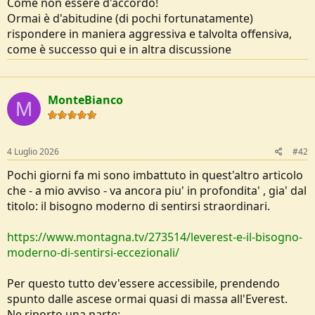
Come non essere d'accordo!
e
Ormai è d'abitudine (di pochi fortunatamente)
rispondere in maniera aggressiva e talvolta offensiva,
come è successo qui e in altra discussione
MonteBianco
M
4 Luglio 2026
#42
Pochi giorni fa mi sono imbattuto in quest'altro articolo
che - a mio avviso - va ancora piu' in profondita' , gia' dal
titolo: il bisogno moderno di sentirsi straordinari.
https://www.montagna.tv/273514/leverest-e-il-bisogno-
moderno-di-sentirsi-eccezionali/
Per questo tutto dev'essere accessibile, prendendo
spunto dalle ascese ormai quasi di massa all'Everest.
Ne riporto una parte: