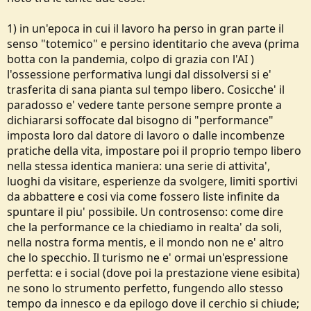
1) in un'epoca in cui il lavoro ha perso in gran parte il
senso "totemico" e persino identitario che aveva (prima
botta con la pandemia, colpo di grazia con l'AI )
l'ossessione performativa lungi dal dissolversi si e'
trasferita di sana pianta sul tempo libero. Cosicche' il
paradosso e' vedere tante persone sempre pronte a
dichiararsi soffocate dal bisogno di "performance"
imposta loro dal datore di lavoro o dalle incombenze
pratiche della vita, impostare poi il proprio tempo libero
nella stessa identica maniera: una serie di attivita',
luoghi da visitare, esperienze da svolgere, limiti sportivi
da abbattere e cosi via come fossero liste infinite da
spuntare il piu' possibile. Un controsenso: come dire
che la performance ce la chiediamo in realta' da soli,
nella nostra forma mentis, e il mondo non ne e' altro
che lo specchio. Il turismo ne e' ormai un'espressione
perfetta: e i social (dove poi la prestazione viene esibita)
ne sono lo strumento perfetto, fungendo allo stesso
tempo da innesco e da epilogo dove il cerchio si chiude;