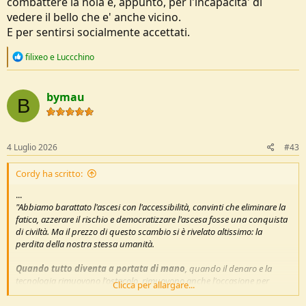
combattere la noia e, appunto, per l'incapacita' di
vedere il bello che e' anche vicino.
E per sentirsi socialmente accettati.
R
filixeo
e
Luccchino
e
a
c
bymau
t
B
i
o
n
s
4 Luglio 2026
#43
:
Cordy ha scritto:
...
"Abbiamo barattato l'ascesi con l'accessibilità, convinti che eliminare la
fatica, azzerare il rischio e democratizzare l'ascesa fosse una conquista
di civiltà. Ma il prezzo di questo scambio si è rivelato altissimo: la
perdita della nostra stessa umanità.
Quando tutto diventa a portata di mano
, quando il denaro e la
tecnologia rimuovono l'ostacolo, rimuovono anche l'occasione per
Clicca per allargare...
confrontarci con la nostra fragilità, con l'umiltà del fallimento, con il
senso del limite."
.