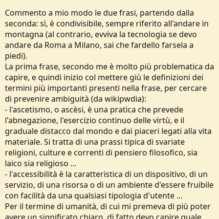
...
Commento a mio modo le due frasi, partendo dalla
seconda: sì, è condivisibile, sempre riferito all'andare in
montagna (al contrario, evviva la tecnologia se devo
andare da Roma a Milano, sai che fardello farsela a
piedi).
La prima frase, secondo me è molto più problematica da
capire, e quindi inizio col mettere giù le definizioni dei
termini più importanti presenti nella frase, per cercare
di prevenire ambiguità (da wikipwdia):
- l'ascetismo, o ascèsi, è una pratica che prevede
l'abnegazione, l'esercizio continuo delle virtù, e il
graduale distacco dal mondo e dai piaceri legati alla vita
materiale. Si tratta di una prassi tipica di svariate
religioni, culture e correnti di pensiero filosofico, sia
laico sia religioso ...
- l'accessibilità è la caratteristica di un dispositivo, di un
servizio, di una risorsa o di un ambiente d'essere fruibile
con facilità da una qualsiasi tipologia d'utente ...
Per il termine di umanità, di cui mi premeva di più poter
avere un significato chiaro, di fatto devo capire quale