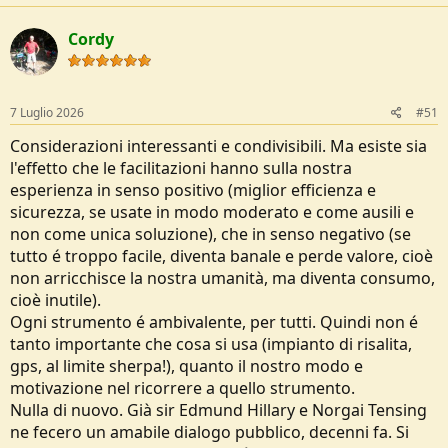
formazione e della responsabilità, quando viene confusa con il fine
c
anziché con il mezzo. Per questo mi trovo in parte d’accordo con
t
Cordy
i
l’articolo quando denuncia la fuga dal limite e la deriva consumistica
o
dello sport, ma mi separo nettamente quando sembra suggerire
n
che “smart” e “più facile” equivalgano sempre e comunque a “meno
s
umano”. Il vero discrimine non è tra tradizione ed efficienza, ma tra
:
7 Luglio 2026
#51
uso consapevole e uso deresponsabilizzante degli strumenti.
Considerazioni interessanti e condivisibili. Ma esiste sia
l'effetto che le facilitazioni hanno sulla nostra
esperienza in senso positivo (miglior efficienza e
sicurezza, se usate in modo moderato e come ausili e
non come unica soluzione), che in senso negativo (se
tutto é troppo facile, diventa banale e perde valore, cioè
non arricchisce la nostra umanità, ma diventa consumo,
cioè inutile).
Ogni strumento é ambivalente, per tutti. Quindi non é
tanto importante che cosa si usa (impianto di risalita,
gps, al limite sherpa!), quanto il nostro modo e
motivazione nel ricorrere a quello strumento.
Nulla di nuovo. Già sir Edmund Hillary e Norgai Tensing
ne fecero un amabile dialogo pubblico, decenni fa. Si