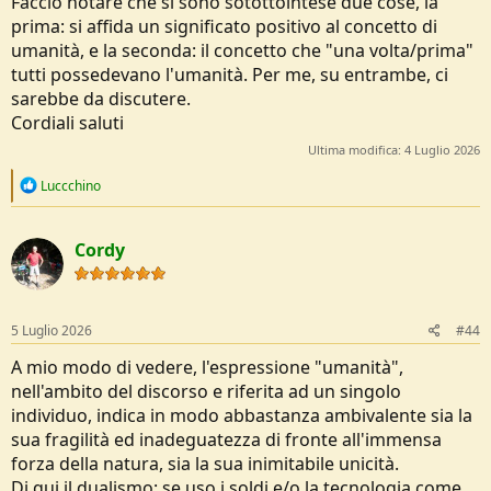
Faccio notare che si sono sotottointese due cose, la
prima: si affida un significato positivo al concetto di
umanità, e la seconda: il concetto che "una volta/prima"
tutti possedevano l'umanità. Per me, su entrambe, ci
sarebbe da discutere.
Cordiali saluti
Ultima modifica:
4 Luglio 2026
R
Luccchino
e
a
c
Cordy
t
i
o
n
s
5 Luglio 2026
#44
:
A mio modo di vedere, l'espressione "umanità",
nell'ambito del discorso e riferita ad un singolo
individuo, indica in modo abbastanza ambivalente sia la
sua fragilità ed inadeguatezza di fronte all'immensa
forza della natura, sia la sua inimitabile unicità.
Di qui il dualismo: se uso i soldi e/o la tecnologia come