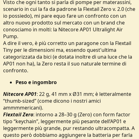
Visto che ogni tanto si parla di pompe per materassini,
e
scenario in cui la fa da padrone la Flextail Zero v. 2.0 (che
io possiedo), mi pare equo fare un confronto con un
altro nuovo prodotto sul mercato con un brand che
conosciamo in molti: la Nitecore AP01 Ultralight Air
Pump.
A dire il vero, è più corretto un paragone con la Flextail
Tiny per le dimensioni ma, essendo quest'ultima
categorizzata da bici (e dotata inoltre di una luce che la
AP01 non ha), la Zero resta il suo naturale termine di
confronto.
Peso e ingombro
Nitecore AP01
: 22 g, 41 mm x Ø31 mm; è letteralmente
“thumb‑sized” (come dicono i nostri amici
ammmmericani).
Flextail Zero
: intorno a 28–30 g (Zero) con form factor
tipo “keychain”, leggermente più pesante dell’AP01 e
leggermente più grande, pur restando ultracompatta. A
questo però dobbiamo aggiungere la batteria per farla