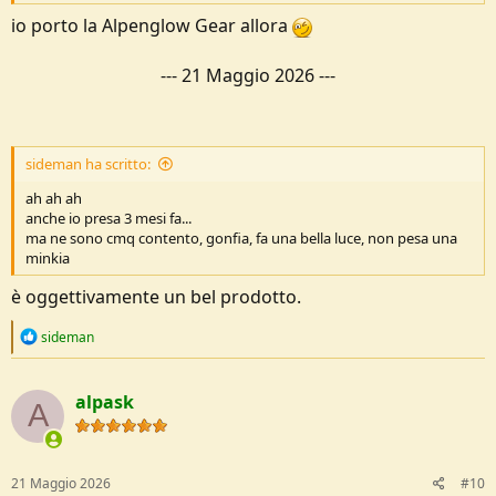
io porto la Alpenglow Gear allora
---
21 Maggio 2026
---
sideman ha scritto:
ah ah ah
anche io presa 3 mesi fa...
ma ne sono cmq contento, gonfia, fa una bella luce, non pesa una
minkia
è oggettivamente un bel prodotto.
R
sideman
e
a
c
alpask
t
A
i
o
n
s
21 Maggio 2026
#10
: