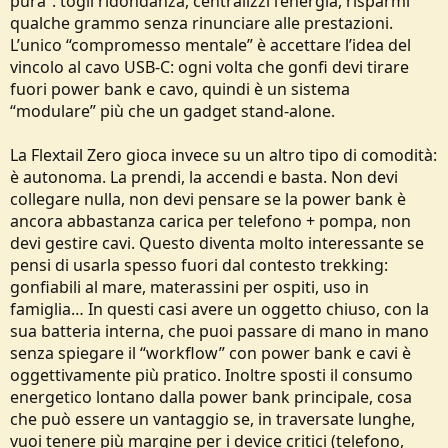
pura”: togli ridondanza, centralizzi l’energia, risparmi
qualche grammo senza rinunciare alle prestazioni.
L’unico “compromesso mentale” è accettare l’idea del
vincolo al cavo USB‑C: ogni volta che gonfi devi tirare
fuori power bank e cavo, quindi è un sistema
“modulare” più che un gadget stand‑alone.
La Flextail Zero gioca invece su un altro tipo di comodità:
è autonoma. La prendi, la accendi e basta. Non devi
collegare nulla, non devi pensare se la power bank è
ancora abbastanza carica per telefono + pompa, non
devi gestire cavi. Questo diventa molto interessante se
pensi di usarla spesso fuori dal contesto trekking:
gonfiabili al mare, materassini per ospiti, uso in
famiglia… In questi casi avere un oggetto chiuso, con la
sua batteria interna, che puoi passare di mano in mano
senza spiegare il “workflow” con power bank e cavi è
oggettivamente più pratico. Inoltre sposti il consumo
energetico lontano dalla power bank principale, cosa
che può essere un vantaggio se, in traversate lunghe,
vuoi tenere più margine per i device critici (telefono,