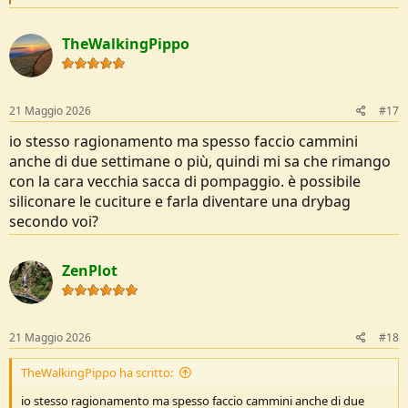
e
a
c
TheWalkingPippo
t
i
o
n
s
21 Maggio 2026
#17
:
io stesso ragionamento ma spesso faccio cammini
anche di due settimane o più, quindi mi sa che rimango
con la cara vecchia sacca di pompaggio. è possibile
siliconare le cuciture e farla diventare una drybag
secondo voi?
ZenPlot
21 Maggio 2026
#18
TheWalkingPippo ha scritto:
io stesso ragionamento ma spesso faccio cammini anche di due