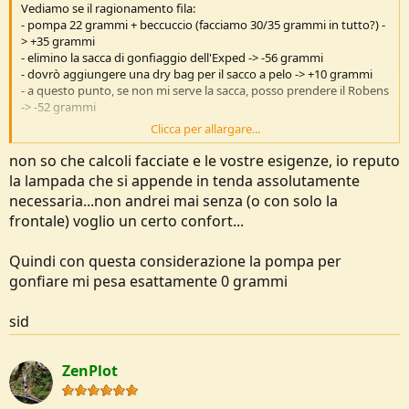
Vediamo se il ragionamento fila:
- pompa 22 grammi + beccuccio (facciamo 30/35 grammi in tutto?) -
> +35 grammi
- elimino la sacca di gonfiaggio dell'Exped -> -56 grammi
- dovrò aggiungere una dry bag per il sacco a pelo -> +10 grammi
- a questo punto, se non mi serve la sacca, posso prendere il Robens
-> -52 grammi
Clicca per allargare...
Risparmio finale di 63 grammi.
Ci sta.
non so che calcoli facciate e le vostre esigenze, io reputo
la lampada che si appende in tenda assolutamente
necessaria...non andrei mai senza (o con solo la
frontale) voglio un certo confort...
Quindi con questa considerazione la pompa per
gonfiare mi pesa esattamente 0 grammi
sid
ZenPlot