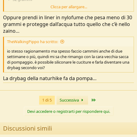
Clicca per allargare...
Risparmio finale di 63 grammi.
Ci sta.
Oppure prendi in liner in nylofume che pesa meno di 30
grammi e protegge dall’acqua tutto quello che c’è nello
zaino…
TheWalkingPippo ha scritto:
io stesso ragionamento ma spesso faccio cammini anche di due
settimane o più, quindi mi sa che rimango con la cara vecchia sacca
di pompaggio. è possibile siliconare le cuciture e farla diventare una
drybag secondo voi?
La drybag della naturhike fa da pompa…
Ultimo
1 di 5
Successiva
Devi accedere o registrarti per rispondere qui.
Discussioni simili