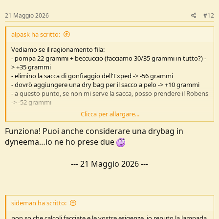
21 Maggio 2026
#12
alpask ha scritto:
Vediamo se il ragionamento fila:
- pompa 22 grammi + beccuccio (facciamo 30/35 grammi in tutto?) -
> +35 grammi
- elimino la sacca di gonfiaggio dell'Exped -> -56 grammi
- dovrò aggiungere una dry bag per il sacco a pelo -> +10 grammi
- a questo punto, se non mi serve la sacca, posso prendere il Robens
-> -52 grammi
Clicca per allargare...
Risparmio finale di 63 grammi.
Ci sta.
Funziona! Puoi anche considerare una drybag in
dyneema…io ne ho prese due
---
21 Maggio 2026
---
sideman ha scritto:
non so che calcoli facciate e le vostre esigenze, io reputo la lampada