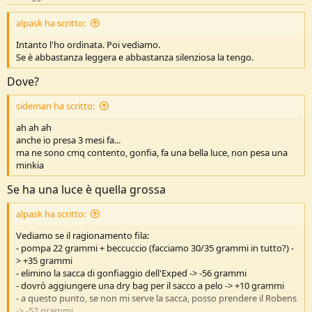
alpask ha scritto:
Intanto l'ho ordinata. Poi vediamo.
Se è abbastanza leggera e abbastanza silenziosa la tengo.
Dove?
sideman ha scritto:
ah ah ah
anche io presa 3 mesi fa...
ma ne sono cmq contento, gonfia, fa una bella luce, non pesa una
minkia
Se ha una luce è quella grossa
alpask ha scritto:
Vediamo se il ragionamento fila:
- pompa 22 grammi + beccuccio (facciamo 30/35 grammi in tutto?) -
> +35 grammi
- elimino la sacca di gonfiaggio dell'Exped -> -56 grammi
- dovrò aggiungere una dry bag per il sacco a pelo -> +10 grammi
- a questo punto, se non mi serve la sacca, posso prendere il Robens
-> -52 grammi