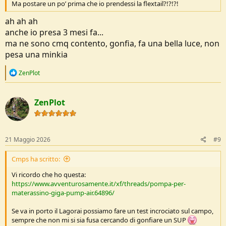
Ma postare un po’ prima che io prendessi la flextail?!?!?!
ah ah ah
anche io presa 3 mesi fa...
ma ne sono cmq contento, gonfia, fa una bella luce, non
pesa una minkia
R
ZenPlot
e
a
c
ZenPlot
t
i
o
n
s
21 Maggio 2026
#9
:
Cmps ha scritto:
Vi ricordo che ho questa:
https://www.avventurosamente.it/xf/threads/pompa-per-
materassino-giga-pump-air.64896/
Se va in porto il Lagorai possiamo fare un test incrociato sul campo,
sempre che non mi si sia fusa cercando di gonfiare un SUP