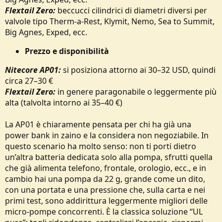
Flextail Zero:
beccucci cilindrici di diametri diversi per
valvole tipo Therm-a-Rest, Klymit, Nemo, Sea to Summit,
Big Agnes, Exped, ecc.
Prezzo e disponibilità
Nitecore AP01:
si posiziona attorno ai 30–32 USD, quindi
circa 27–30 €
Flextail Zero:
in genere paragonabile o leggermente più
alta (talvolta intorno ai 35–40 €)
La AP01 è chiaramente pensata per chi ha già una
power bank in zaino e la considera non negoziabile. In
questo scenario ha molto senso: non ti porti dietro
un’altra batteria dedicata solo alla pompa, sfrutti quella
che già alimenta telefono, frontale, orologio, ecc., e in
cambio hai una pompa da 22 g, grande come un dito,
con una portata e una pressione che, sulla carta e nei
primi test, sono addirittura leggermente migliori delle
micro‑pompe concorrenti. È la classica soluzione “UL