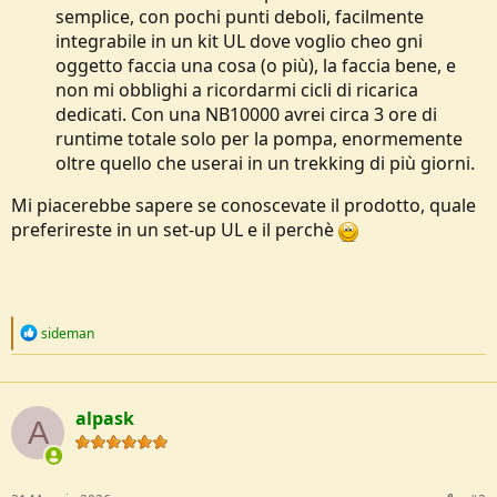
semplice, con pochi punti deboli, facilmente
integrabile in un kit UL dove voglio cheo gni
oggetto faccia una cosa (o più), la faccia bene, e
non mi obblighi a ricordarmi cicli di ricarica
dedicati. Con una NB10000 avrei circa 3 ore di
runtime totale solo per la pompa, enormemente
oltre quello che userai in un trekking di più giorni.
Mi piacerebbe sapere se conoscevate il prodotto, quale
preferireste in un set-up UL e il perchè
R
sideman
e
a
c
t
alpask
i
A
o
n
s
: