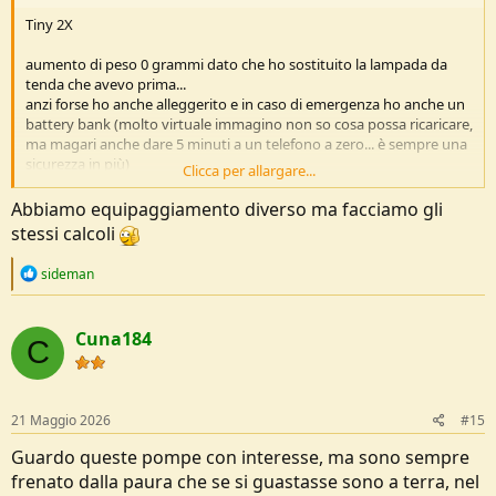
Tiny 2X
aumento di peso 0 grammi dato che ho sostituito la lampada da
tenda che avevo prima...
anzi forse ho anche alleggerito e in caso di emergenza ho anche un
battery bank (molto virtuale immagino non so cosa possa ricaricare,
ma magari anche dare 5 minuti a un telefono a zero... è sempre una
sicurezza in più)
Clicca per allargare...
sid
Abbiamo equipaggiamento diverso ma facciamo gli
stessi calcoli
R
sideman
e
a
c
Cuna184
t
C
i
o
n
s
21 Maggio 2026
#15
:
Guardo queste pompe con interesse, ma sono sempre
frenato dalla paura che se si guastasse sono a terra, nel