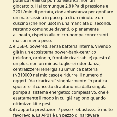
potenza reale da pompa elettrica, non un
giocattolo. Hai comunque 2,8 kPa di pressione e
220 L/min di portata, cioè abbastanza per gonfiare
un materassino in poco più di un minuto e un
cuscino (che non uso) in una manciata di secondi,
restando comunque davanti, o pienamente
allineato, rispetto alle micro‑pompe concorrenti
ma con meno peso.
è USB‑C powered, senza batteria interna. Vivendo
già in un ecosistema power‑bank‑centrico
(telefono, orologio, frontale ricaricabile) questo è
un plus, non un minus: toglierei ridondanza,
centralizzerei l’energia su un’unica batteria
(NB10000 nel mio caso) e ridurrei il numero di
oggetti “da ricaricare” singolarmente. In pratica
sposterei il concetto di autonomia dalla singola
pompa al sistema energetico complessivo, che è
esattamente il modo in cui già ragiono quando
ottimizzo kit e pesi.
il rapporto prestazioni / peso / robustezza è molto
favorevole. La AP01 è un pezzo di hardware