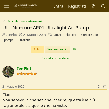
Entra
Registrati
Sacchiletto e materassini
UL |Nitecore AP01 Ultralight Air Pump
C
D
T
ZenPlot
21 Maggio 2026
ap01
nitecore
nitecore ap01
r
a
a
pompa
ultralight
e
t
g
a
a
Ultimo
1 di 5
Successiva
t
d
o
i
Risposta più votata
r
I
e
n
ZenPlot
D
i
i
z
s
i
c
o
21 Maggio 2026
#1
u
s
Ciao!
s
Non sapevo in che sezione inserire, questa è la più
i
o
ragionevole tra quelle che ho visto.
n