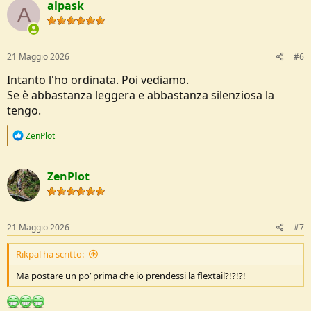
alpask
A
21 Maggio 2026
#6
Intanto l'ho ordinata. Poi vediamo.
Se è abbastanza leggera e abbastanza silenziosa la
tengo.
R
ZenPlot
e
a
c
ZenPlot
t
i
o
n
s
21 Maggio 2026
#7
:
Rikpal ha scritto:
Ma postare un po’ prima che io prendessi la flextail?!?!?!