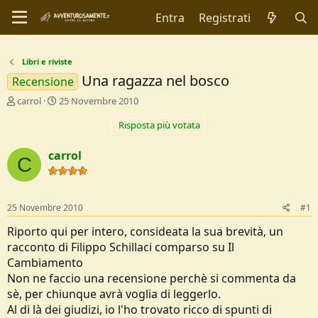
Entra
Registrati
Libri e riviste
Una ragazza nel bosco
Recensione
C
D
carrol
25 Novembre 2010
r
a
Risposta più votata
e
t
a
a
t
d
carrol
C
o
i
r
I
e
n
D
i
25 Novembre 2010
#1
i
z
s
i
Riporto qui per intero, consideata la sua brevità, un
c
o
racconto di Filippo Schillaci comparso su Il
u
Cambiamento
s
Non ne faccio una recensione perchè si commenta da
s
i
sè, per chiunque avrà voglia di leggerlo.
o
Al di là dei giudizi, io l'ho trovato ricco di spunti di
n