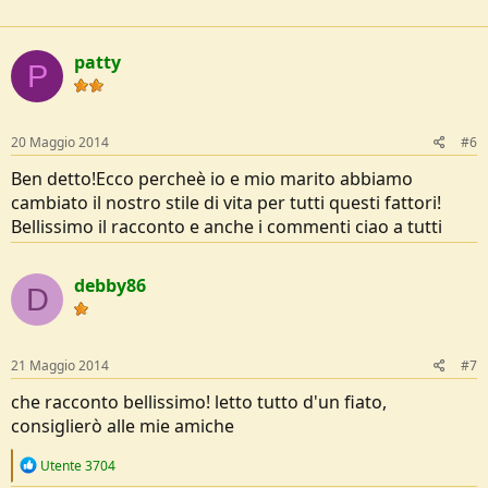
patty
P
20 Maggio 2014
#6
Ben detto!Ecco percheè io e mio marito abbiamo
cambiato il nostro stile di vita per tutti questi fattori!
Bellissimo il racconto e anche i commenti ciao a tutti
debby86
D
21 Maggio 2014
#7
che racconto bellissimo! letto tutto d'un fiato,
consiglierò alle mie amiche
R
Utente 3704
e