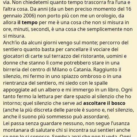
via. Non chiedetemi quanto tempo trascorra fra l’una e
l’altra cosa. Da anni (da un ben preciso momento del 16
gennaio 2006) non porto più con me un orologio, da
allora
il tempo
per me è una cosa che non si misura in
ore, minuti, secondi, è una cosa che semplicemente non
si misura.
Anch’io da alcuni giorni vengo sul monte; percorro del
sentiero quanto basta per cancellare il vociare dei
giocatori di carte sul terrazzo del ristorante, uomini e
donne che stanno lì come potrebbero stare in una
birreria del centro di Milano o Catania. Raggiunto il
silenzio, mi fermo in uno spiazzo ombroso o in una
rientranza del sentiero, mi siedo con le spalle
appoggiate ad un albero e mi immergo in un libro. Ogni
tanto fermo la lettura per dare spazio al silenzio che ho
intorno; quel silenzio che serve ad
ascoltare il bosco
(anche la più discreta delle parole è suono e, nel silenzio,
anche il suono più sommesso può assordare).
Lei passa senza guardare nessuno, non segue l’usanza
montanara di salutare chi si incontra sui sentieri anche
se non lo si conosce. Sembra anzi che non ti veda. Ogni