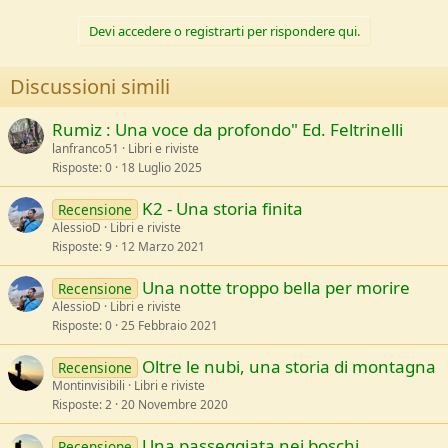
a
c
Devi accedere o registrarti per rispondere qui.
t
i
o
Discussioni simili
n
s
:
Rumiz : Una voce da profondo" Ed. Feltrinelli
lanfranco51
Libri e riviste
Risposte
0
18 Luglio 2025
K2 - Una storia finita
Recensione
AlessioD
Libri e riviste
Risposte
9
12 Marzo 2021
Una notte troppo bella per morire
Recensione
AlessioD
Libri e riviste
Risposte
0
25 Febbraio 2021
Oltre le nubi, una storia di montagna
Recensione
Montinvisibili
Libri e riviste
Risposte
2
20 Novembre 2020
Una passeggiata nei boschi
Recensione