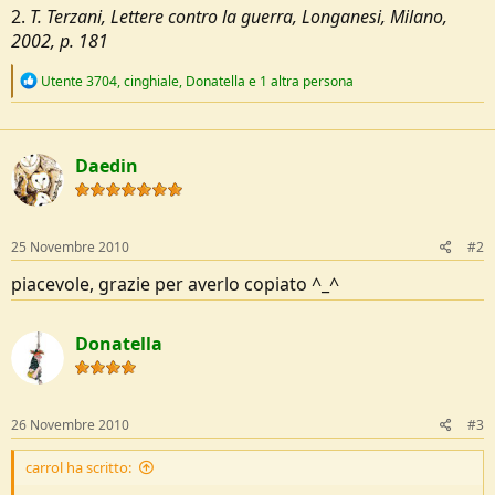
2.
T. Terzani, Lettere contro la guerra, Longanesi, Milano,
2002, p. 181
R
Utente 3704
,
cinghiale
,
Donatella
e 1 altra persona
e
a
c
t
Daedin
i
o
n
s
:
25 Novembre 2010
#2
piacevole, grazie per averlo copiato ^_^
Donatella
26 Novembre 2010
#3
carrol ha scritto: