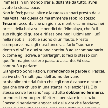
immersa in un mondo d’aria, distante da tutto, avrei
avuto la stessa pace.
Non lo feci; passai oltre e la ragazza sparì presto dalla
mia vista. Ma quella calma immensa l’ebbi lo stesso.
Terzani
racconta che un giorno, mentre camminava nei
pressi della baita sulle pendici dell’Himalaya, che fu il
suo rifugio di quiete e riflessione negli ultimi anni, udì
nella nebbia il sottile suono di un flauto. Presto
scomparve, ma egli riuscì ancora a farlo "suonare
dentro di sé" e quel suono continuò ad accompagnarlo
o, come egli scrive, a "parlargli". Io feci lo stesso con
quell’immagine cui ero passato accanto. Ed essa
continuò a parlarmi.
Gianpietro Sono Fazion, riprendendo le parole di Pascal,
scrive che "i molti guai dell’uomo derivano
probabilmente dal fatto che egli non è capace di stare
qualche ora chiuso in una stanza in silenzio" [1]. E lo
stesso scrive Terzani: "Soprattutto
dobbiamo fermarci
,
prenderci tempo per riflettere, per stare in silenzio.
Spesso ci sentiamo angosciati dalla vita che facciamo,