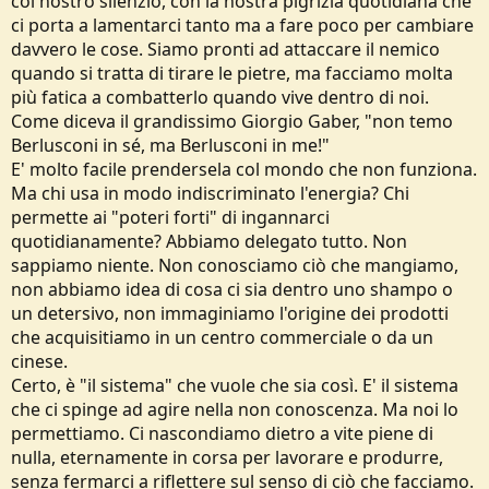
col nostro silenzio, con la nostra pigrizia quotidiana che
ci porta a lamentarci tanto ma a fare poco per cambiare
davvero le cose. Siamo pronti ad attaccare il nemico
quando si tratta di tirare le pietre, ma facciamo molta
più fatica a combatterlo quando vive dentro di noi.
Come diceva il grandissimo Giorgio Gaber, "non temo
Berlusconi in sé, ma Berlusconi in me!"
E' molto facile prendersela col mondo che non funziona.
Ma chi usa in modo indiscriminato l'energia? Chi
permette ai "poteri forti" di ingannarci
quotidianamente? Abbiamo delegato tutto. Non
sappiamo niente. Non conosciamo ciò che mangiamo,
non abbiamo idea di cosa ci sia dentro uno shampo o
un detersivo, non immaginiamo l'origine dei prodotti
che acquisitiamo in un centro commerciale o da un
cinese.
Certo, è "il sistema" che vuole che sia così. E' il sistema
che ci spinge ad agire nella non conoscenza. Ma noi lo
permettiamo. Ci nascondiamo dietro a vite piene di
nulla, eternamente in corsa per lavorare e produrre,
senza fermarci a riflettere sul senso di ciò che facciamo.