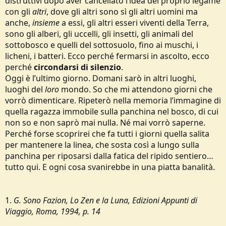
distruttivi dopo aver cancellato l’idea del proprio legame
con gli
altri
, dove gli altri sono sì gli altri uomini ma
anche,
insieme
a essi, gli altri esseri viventi della Terra,
sono gli alberi, gli uccelli, gli insetti, gli animali del
sottobosco e quelli del sottosuolo, fino ai muschi, i
licheni, i batteri. Ecco perché fermarsi in ascolto, ecco
perché
circondarsi di silenzio
.
Oggi è l’ultimo giorno. Domani sarò in altri luoghi,
luoghi del
loro
mondo. So che mi attendono giorni che
vorrò dimenticare. Ripeterò nella memoria l’immagine di
quella ragazza immobile sulla panchina nel bosco, di cui
non so e non saprò mai nulla. Né mai vorrò saperne.
Perché forse scoprirei che fa tutti i giorni quella salita
per mantenere la linea, che sosta così a lungo sulla
panchina per riposarsi dalla fatica del ripido sentiero…
tutto qui. E ogni cosa svanirebbe in una piatta banalità.
1.
G. Sono Fazion, Lo Zen e la Luna, Edizioni Appunti di
Viaggio, Roma, 1994, p. 14