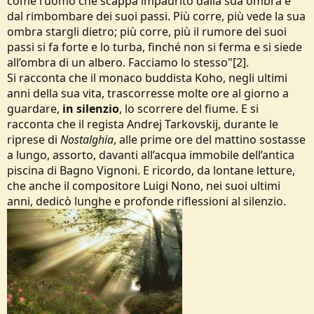
come l’uomo che scappa impaurito dalla sua ombra e
dal rimbombare dei suoi passi. Più corre, più vede la sua
ombra stargli dietro; più corre, più il rumore dei suoi
passi si fa forte e lo turba, finché non si ferma e si siede
all’ombra di un albero. Facciamo lo stesso"[2].
Si racconta che il monaco buddista Koho, negli ultimi
anni della sua vita, trascorresse molte ore al giorno a
guardare,
in silenzio
, lo scorrere del fiume. E si
racconta che il regista Andrej Tarkovskij, durante le
riprese di
Nostalghia
, alle prime ore del mattino sostasse
a lungo, assorto, davanti all’acqua immobile dell’antica
piscina di Bagno Vignoni. E ricordo, da lontane letture,
che anche il compositore Luigi Nono, nei suoi ultimi
anni, dedicò lunghe e profonde riflessioni al silenzio.