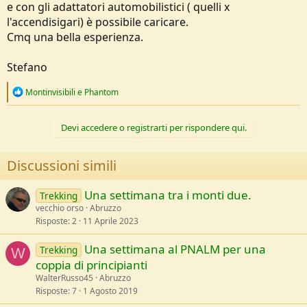
e con gli adattatori automobilistici ( quelli x
l'accendisigari) è possibile caricare.
Cmq una bella esperienza.
Stefano
R
Montinvisibili
e
Phantom
e
a
c
Devi accedere o registrarti per rispondere qui.
t
i
o
Discussioni simili
n
s
:
Una settimana tra i monti due.
Trekking
vecchio orso
Abruzzo
Risposte
2
11 Aprile 2023
Una settimana al PNALM per una
Trekking
W
coppia di principianti
WalterRusso45
Abruzzo
Risposte
7
1 Agosto 2019