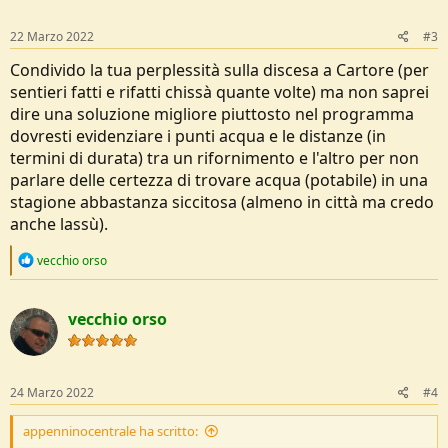
n
s
22 Marzo 2022
#3
:
Condivido la tua perplessità sulla discesa a Cartore (per
sentieri fatti e rifatti chissà quante volte) ma non saprei
dire una soluzione migliore piuttosto nel programma
dovresti evidenziare i punti acqua e le distanze (in
termini di durata) tra un rifornimento e l'altro per non
parlare delle certezza di trovare acqua (potabile) in una
stagione abbastanza siccitosa (almeno in città ma credo
anche lassù).
R
vecchio orso
e
a
c
vecchio orso
t
i
o
n
s
24 Marzo 2022
#4
:
appenninocentrale ha scritto: