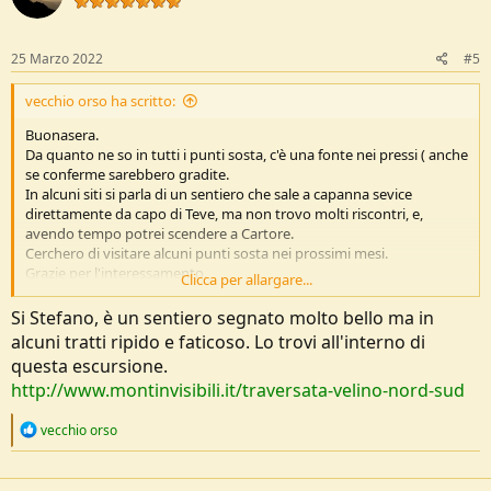
o
n
s
25 Marzo 2022
#5
:
vecchio orso ha scritto:
Buonasera.
Da quanto ne so in tutti i punti sosta, c'è una fonte nei pressi ( anche
se conferme sarebbero gradite.
In alcuni siti si parla di un sentiero che sale a capanna sevice
direttamente da capo di Teve, ma non trovo molti riscontri, e,
avendo tempo potrei scendere a Cartore.
Cerchero di visitare alcuni punti sosta nei prossimi mesi.
Grazie per l'interessamento.
Clicca per allargare...
Stefano
Si Stefano, è un sentiero segnato molto bello ma in
alcuni tratti ripido e faticoso. Lo trovi all'interno di
questa escursione.
http://www.montinvisibili.it/traversata-velino-nord-sud
R
vecchio orso
e
a
c