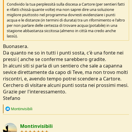
Condivido la tua perplessità sulla discesa a Cartore (per sentieri fatti
e rifatti chissà quante volte) ma non saprei dire una soluzione
migliore piuttosto nel programma dovresti evidenziare i punti
acqua e le distanze (in termini di durata) tra un rifornimento e l'altro
per non parlare delle certezza di trovare acqua (potabile) in una
stagione abbastanza siccitosa (almeno in città ma credo anche
lassù).
Buonasera.
Da quanto ne so in tutti i punti sosta, c'è una fonte nei
pressi ( anche se conferme sarebbero gradite.
In alcuni siti si parla di un sentiero che sale a capanna
sevice direttamente da capo di Teve, ma non trovo molti
riscontri, e, avendo tempo potrei scendere a Cartore.
Cerchero di visitare alcuni punti sosta nei prossimi mesi.
Grazie per l'interessamento.
Stefano
R
Montinvisibili
e
a
c
Montinvisibili
t
i