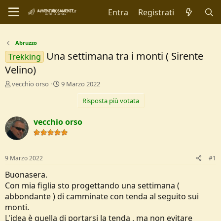
Entra
Registrati
Abruzzo
Una settimana tra i monti ( Sirente
Trekking
Velino)
C
D
vecchio orso
9 Marzo 2022
r
a
Risposta più votata
e
t
a
a
t
d
vecchio orso
o
i
r
I
e
n
D
i
9 Marzo 2022
#1
i
z
s
i
Buonasera.
c
o
Con mia figlia sto progettando una settimana (
u
abbondante ) di camminate con tenda al seguito sui
s
monti.
s
i
L'idea è quella di portarsi la tenda , ma non evitare