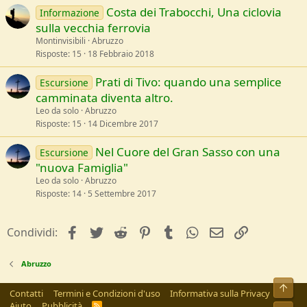
Costa dei Trabocchi, Una ciclovia
Informazione
sulla vecchia ferrovia
Montinvisibili
Abruzzo
Risposte
15
18 Febbraio 2018
Prati di Tivo: quando una semplice
Escursione
camminata diventa altro.
Leo da solo
Abruzzo
Risposte
15
14 Dicembre 2017
Nel Cuore del Gran Sasso con una
Escursione
"nuova Famiglia"
Leo da solo
Abruzzo
Risposte
14
5 Settembre 2017
facebook
Twitter
Reddit
Pinterest
Tumblr
WhatsApp
e-mail
Link
Condividi:
Abruzzo
Alto
Contatti
Termini e Condizioni d'uso
Informativa sulla Privacy
Aiuto
Pubblicità
R