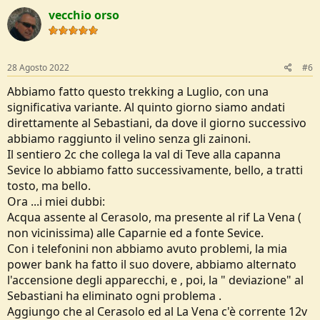
t
vecchio orso
i
o
n
s
:
28 Agosto 2022
#6
Abbiamo fatto questo trekking a Luglio, con una
significativa variante. Al quinto giorno siamo andati
direttamente al Sebastiani, da dove il giorno successivo
abbiamo raggiunto il velino senza gli zainoni.
Il sentiero 2c che collega la val di Teve alla capanna
Sevice lo abbiamo fatto successivamente, bello, a tratti
tosto, ma bello.
Ora ...i miei dubbi:
Acqua assente al Cerasolo, ma presente al rif La Vena (
non vicinissima) alle Caparnie ed a fonte Sevice.
Con i telefonini non abbiamo avuto problemi, la mia
power bank ha fatto il suo dovere, abbiamo alternato
l'accensione degli apparecchi, e , poi, la " deviazione" al
Sebastiani ha eliminato ogni problema .
Aggiungo che al Cerasolo ed al La Vena c'è corrente 12v