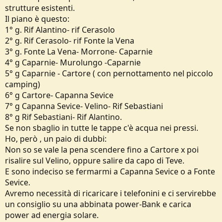
o
strutture esistenti.
n
Il piano è questo:
e
1° g. Rif Alantino- rif Cerasolo
2° g. Rif Cerasolo- rif Fonte la Vena
3° g. Fonte La Vena- Morrone- Caparnie
4° g Caparnie- Murolungo -Caparnie
5° g Caparnie - Cartore ( con pernottamento nel piccolo
camping)
6° g Cartore- Capanna Sevice
7° g Capanna Sevice- Velino- Rif Sebastiani
8° g Rif Sebastiani- Rif Alantino.
Se non sbaglio in tutte le tappe c'è acqua nei pressi.
Ho, però , un paio di dubbi:
Non so se vale la pena scendere fino a Cartore x poi
risalire sul Velino, oppure salire da capo di Teve.
E sono indeciso se fermarmi a Capanna Sevice o a Fonte
Sevice.
Avremo necessità di ricaricare i telefonini e ci servirebbe
un consiglio su una abbinata power-Bank e carica
power ad energia solare.