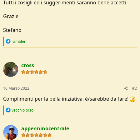
Tutti i cosigli ed i suggerimenti saranno bene accetti.
Grazie
Stefano
R
rambler
e
a
c
t
cross
i
o
n
s
:
10 Marzo 2022
#2
Complimenti per la bella iniziativa, è/sarebbe da fare!
R
vecchio orso
e
a
c
appenninocentrale
t
i
o