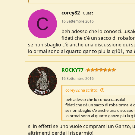
e
a
c
corey82
Guest
C
t
16 Settembre 2016
i
o
beh adesso che lo conosci...usal
n
s
fidati che c'è un sacco di roba!
:
se non sbaglio c'è anche una discussione qui s
io ormai sono al quarto ganzo piu la g101, ma 
ROCKY77
16 Settembre 2016
corey82 ha scritto:
beh adesso che lo conosci...usalo!
fidati che c'è un sacco di roba!ormai è
se non sbaglio c'è anche una discussio
io ormai sono al quarto ganzo piu la g
si in effetti se uno vuole comprarsi un Ganzo,
altrimenti perde il risparmio!