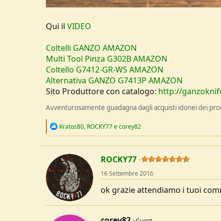
Qui il
VIDEO
Coltelli GANZO AMAZON
Multi Tool Pinza G302B AMAZON
Coltello G7412-GR-WS AMAZON
Alternativa GANZO G7413P AMAZON
Sito Produttore con catalogo:
http://ganzoknif
Avventurosamente guadagna dagli acquisti idonei dei prodo
R
Kratos80
,
ROCKY77
e
corey82
e
a
c
t
ROCKY77
i
o
16 Settembre 2016
n
s
ok grazie attendiamo i tuoi co
:
corey82
Guest