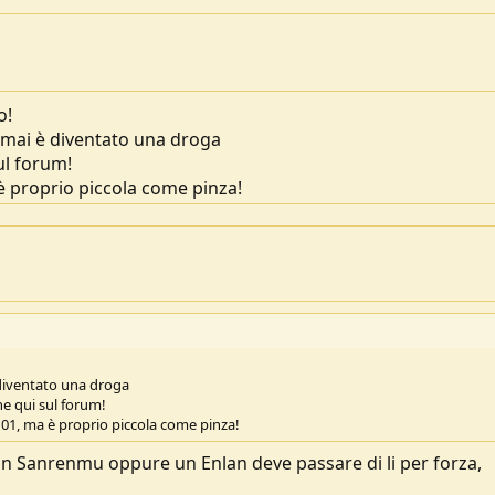
o!
ormai è diventato una droga
ul forum!
è proprio piccola come pinza!
 diventato una droga
ne qui sul forum!
101, ma è proprio piccola come pinza!
 un Sanrenmu oppure un Enlan deve passare di li per forza,