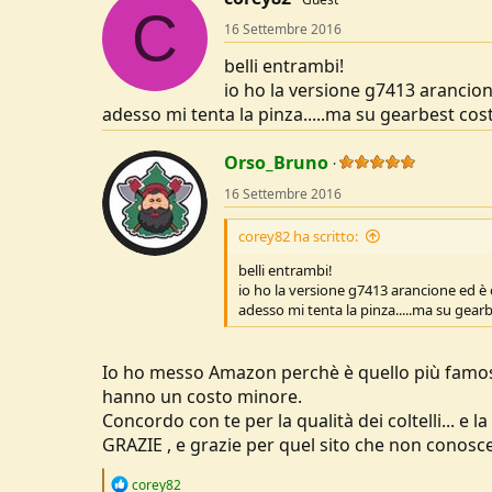
C
16 Settembre 2016
belli entrambi!
io ho la versione g7413 arancion
adesso mi tenta la pinza.....ma su gearbest cost
Orso_Bruno
16 Settembre 2016
corey82 ha scritto:
belli entrambi!
io ho la versione g7413 arancione ed è 
adesso mi tenta la pinza.....ma su gearb
Io ho messo Amazon perchè è quello più famoso,
hanno un costo minore.
Concordo con te per la qualità dei coltelli... e 
GRAZIE , e grazie per quel sito che non conosc
R
corey82