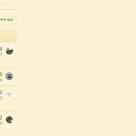
ere qui.
4
77
6
no
2
O
2
zo