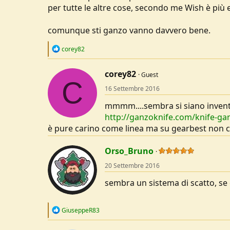
per tutte le altre cose, secondo me Wish è più
comunque sti ganzo vanno davvero bene.
R
corey82
e
a
c
corey82
Guest
C
t
16 Settembre 2016
i
o
mmmm....sembra si siano invent
n
s
http://ganzoknife.com/knife-ga
:
è pure carino come linea ma su gearbest non c
Orso_Bruno
20 Settembre 2016
sembra un sistema di scatto, se cos
R
GiuseppeR83
e
a