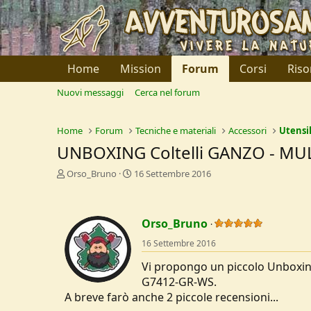
Home
Mission
Forum
Corsi
Riso
Nuovi messaggi
Cerca nel forum
Home
Forum
Tecniche e materiali
Accessori
Utensil
UNBOXING Coltelli GANZO - MUL
C
D
Orso_Bruno
16 Settembre 2016
r
a
e
t
a
a
Orso_Bruno
t
d
o
i
16 Settembre 2016
r
I
e
n
Vi propongo un piccolo Unboxing
D
i
G7412-GR-WS.
i
z
A breve farò anche 2 piccole recensioni...
s
i
c
o