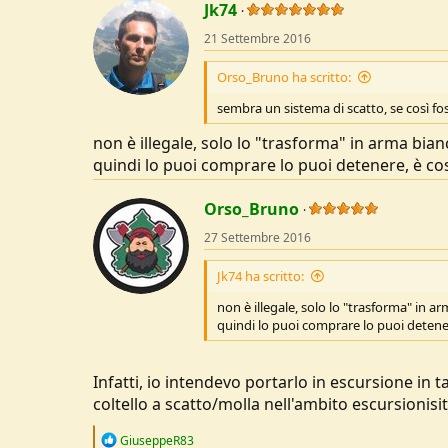
c
Jk74
t
21 Settembre 2016
i
o
n
Orso_Bruno ha scritto:
s
:
sembra un sistema di scatto, se così fosse,
non è illegale, solo lo "trasforma" in arma bi
quindi lo puoi comprare lo puoi detenere, è cos
Orso_Bruno
27 Settembre 2016
Jk74 ha scritto:
non è illegale, solo lo "trasforma" in
quindi lo puoi comprare lo puoi detenere
Infatti, io intendevo portarlo in escursione in tas
coltello a scatto/molla nell'ambito escursionisi
R
GiuseppeR83