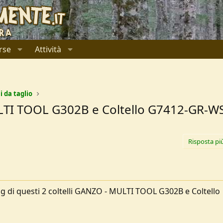
rse
Attività
i da taglio
TI TOOL G302B e Coltello G7412-GR-W
Risposta pi
 di questi 2 coltelli GANZO - MULTI TOOL G302B e Coltello