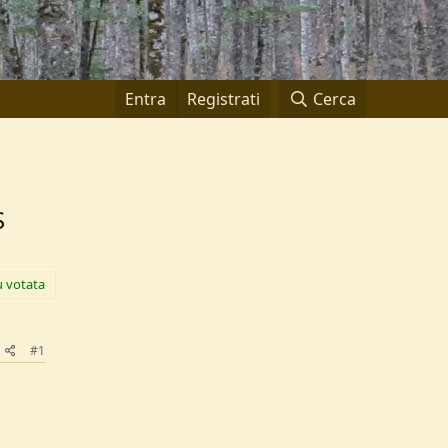
Entra
Registrati
Cerca
S
ù votata
#1