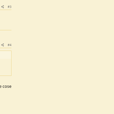
#3
#4
e cose