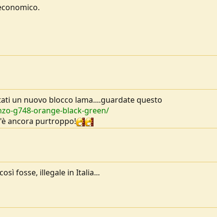
 economico.
ati un nuovo blocco lama....guardate questo
nzo-g748-orange-black-green/
'è ancora purtroppo!
ì fosse, illegale in Italia...