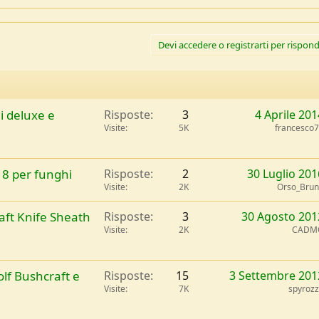
Devi accedere o registrarti per rispond
li deluxe e
Risposte
3
4 Aprile 201
Visite
5K
francesco
8 per funghi
Risposte
2
30 Luglio 201
Visite
2K
Orso_Bru
aft Knife Sheath
Risposte
3
30 Agosto 201
Visite
2K
CADM
olf Bushcraft e
Risposte
15
3 Settembre 201
Visite
7K
spyroz