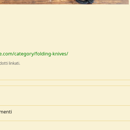
e.com/category/folding-knives/
tti linkati.
mmenti