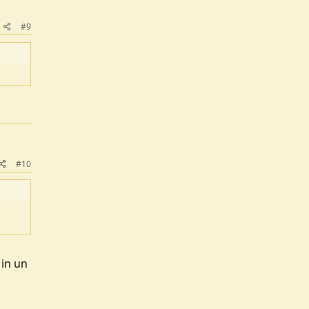
#9
#10
 in un