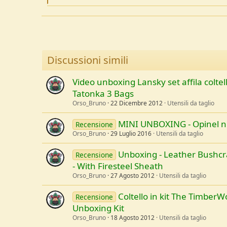
e
a
c
t
i
o
n
Discussioni simili
s
:
Video unboxing Lansky set affila coltel
Tatonka 3 Bags
Orso_Bruno
22 Dicembre 2012
Utensili da taglio
MINI UNBOXING - Opinel n 
Recensione
Orso_Bruno
29 Luglio 2016
Utensili da taglio
Unboxing - Leather Bushcr
Recensione
- With Firesteel Sheath
Orso_Bruno
27 Agosto 2012
Utensili da taglio
Coltello in kit The TimberW
Recensione
Unboxing Kit
Orso_Bruno
18 Agosto 2012
Utensili da taglio