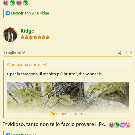
R
LucaSirianni97
e
Ridge
e
a
c
Ridge
t
i
o
n
s
3 Luglio 2026
#12
:
Wombat ha scritto:
E per la categoria "il manico più brutto", the winner is...
Clicca per allargare...
Invidioso, tanto non te lo faccio provare il Fk...
R