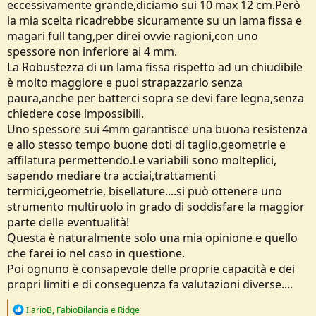
eccessivamente grande,diciamo sui 10 max 12 cm.Però
la mia scelta ricadrebbe sicuramente su un lama fissa e
magari full tang,per direi ovvie ragioni,con uno
spessore non inferiore ai 4 mm.
La Robustezza di un lama fissa rispetto ad un chiudibile
è molto maggiore e puoi strapazzarlo senza
paura,anche per batterci sopra se devi fare legna,senza
chiedere cose impossibili.
Uno spessore sui 4mm garantisce una buona resistenza
e allo stesso tempo buone doti di taglio,geometrie e
affilatura permettendo.Le variabili sono molteplici,
sapendo mediare tra acciai,trattamenti
termici,geometrie, bisellature....si può ottenere uno
strumento multiruolo in grado di soddisfare la maggior
parte delle eventualità!
Questa è naturalmente solo una mia opinione e quello
che farei io nel caso in questione.
Poi ognuno è consapevole delle proprie capacità e dei
propri limiti e di conseguenza fa valutazioni diverse....
R
IlarioB
,
FabioBilancia
e
Ridge