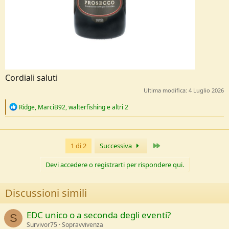
Cordiali saluti
Ultima modifica:
4 Luglio 2026
R
Ridge
,
MarciB92
,
walterfishing
e altri 2
e
a
c
t
Ultimo
1 di 2
Successiva
i
o
n
Devi accedere o registrarti per rispondere qui.
s
:
Discussioni simili
EDC unico o a seconda degli eventi?
S
Survivor75
Sopravvivenza