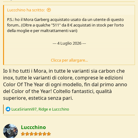
:
Luccchino ha scritto:
P.S.: ho il Mora Garberg acquistato usato da un utente di questo
forum.. (Oltre a qualche "511" da 8 € acquistati in stock per l'orto
della moglie e per maltrattamenti vari)
---
4 Luglio 2026
---
Clicca per allargare...
Mentre non ho ancora capito quale si è preso
@FabioBilancia
.... Li
nomina sempre ma non si è mai sbilanciato a specificare quali
Io li ho tutti i Mora, in tutte le varianti sia carbon che
possiede!!!
inox, tutte le varianti di colore, comprese le edizioni
Color Of The Year di ogni modello, fin dal primo anno
del Color of the Year! Coltello fantastici, qualità
superiore, estetica senza pari.
R
LucaSirianni97
,
Ridge
e
Luccchino
e
a
c
Luccchino
t
i