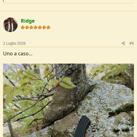
e
a
c
t
Ridge
i
o
n
s
:
2 Luglio 2026
#6
Uno a caso...