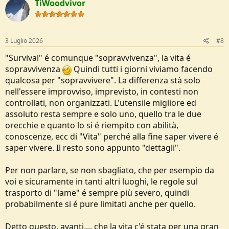
TiWoodvivor
t
i
o
n
s
3 Luglio 2026
#8
:
"Survival" é comunque "sopravvivenza", la vita é
sopravvivenza
Quindi tutti i giorni viviamo facendo
qualcosa per "sopravvivere". La differenza stà solo
nell'essere improvviso, imprevisto, in contesti non
controllati, non organizzati. L'utensile migliore ed
assoluto resta sempre e solo uno, quello tra le due
orecchie e quanto lo si é riempito con abilità,
conoscenze, ecc di "Vita" perché alla fine saper vivere é
saper vivere. Il resto sono appunto "dettagli".
Per non parlare, se non sbagliato, che per esempio da
voi e sicuramente in tanti altri luoghi, le regole sul
trasporto di "lame" é sempre più severo, quindi
probabilmente si é pure limitati anche per quello.
Detto questo, avanti.... che la vita c'é stata per una gran