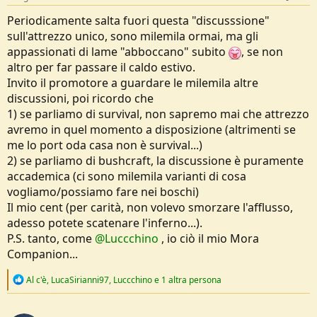
:
Periodicamente salta fuori questa "discusssione"
sull'attrezzo unico, sono milemila ormai, ma gli
appassionati di lame "abboccano" subito
, se non
altro per far passare il caldo estivo.
Invito il promotore a guardare le milemila altre
discussioni, poi ricordo che
1) se parliamo di survival, non sapremo mai che attrezzo
avremo in quel momento a disposizione (altrimenti se
me lo port oda casa non è survival...)
2) se parliamo di bushcraft, la discussione è puramente
accademica (ci sono milemila varianti di cosa
vogliamo/possiamo fare nei boschi)
Il mio cent (per carità, non volevo smorzare l'afflusso,
adesso potete scatenare l'inferno...).
P.S. tanto, come
@Luccchino
, io ciò il mio Mora
Companion...
R
Al c'è
,
LucaSirianni97
,
Luccchino
e 1 altra persona
e
a
c