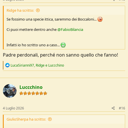
:
Ridge ha scritto:
Se fossimo una specie ittica, saremmo dei Boccaloni...
Ci puoi mettere dentro anche
@FabioBilancia
Infatti io ho scritto uno a caso...
Padre perdonali, perché non sanno quello che fanno!
R
LucaSirianni97
,
Ridge
e
Luccchino
e
a
c
t
Luccchino
i
o
n
s
:
4 Luglio 2026
#16
GiulioSherpa ha scritto:
......