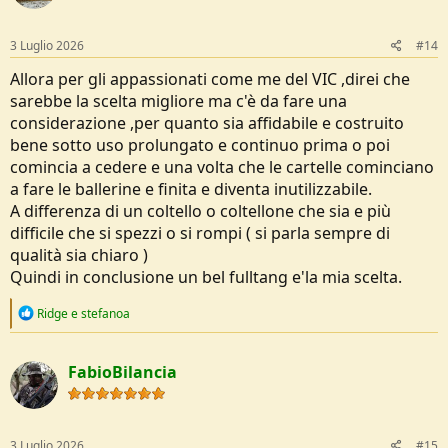
o
n
s
3 Luglio 2026
#14
:
Allora per gli appassionati come me del VIC ,direi che
sarebbe la scelta migliore ma c'è da fare una
considerazione ,per quanto sia affidabile e costruito
bene sotto uso prolungato e continuo prima o poi
comincia a cedere e una volta che le cartelle cominciano
a fare le ballerine e finita e diventa inutilizzabile.
A differenza di un coltello o coltellone che sia e più
difficile che si spezzi o si rompi ( si parla sempre di
qualità sia chiaro )
Quindi in conclusione un bel fulltang e'la mia scelta.
R
Ridge
e
stefanoa
e
a
c
FabioBilancia
t
i
o
n
s
3 Luglio 2026
#15