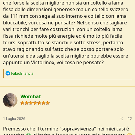
che forse la scelta migliore non sia un coltello a lama
o
n
fissa dalle dimensioni generose ma un coltello svizzero
e
da 111 mm con sega al suo interno e coltello con lama
bloccabile, voi cosa ne pensate? Nel senso che tagliare
vari tronchi per fare costruzioni con un coltello lama
fissa richiede molte più energie ed è molto più facile
ferirsi soprattutto se stanchi e sotto stress, pertanto
stavo ragionando sul fatto che se posso portare solo
un'utensile da taglio la scelta migliore potrebbe essere
appunto un Victorinox, voi cosa ne pensate?
R
FabioBilancia
e
a
c
t
Wombat
i
o
n
s
:
1 Luglio 2026
#2
Premesso che il termine "sopravvivenza" nei miei casi è