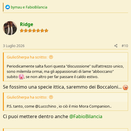
R
bymau
e
FabioBilancia
e
a
c
Ridge
t
i
o
n
s
3 Luglio 2026
#10
:
GiulioSherpa ha scritto:
Periodicamente salta fuori questa "discusssione" sull'attrezzo unico,
sono milemila ormai, ma gli appassionati di lame "abboccano"
subito
, se non altro per far passare il caldo estivo.
Se fossimo una specie ittica, saremmo dei Boccaloni...
GiulioSherpa ha scritto:
P.S. tanto, come @Luccchino , io ciò il mio Mora Companion..
Ci puoi mettere dentro anche
@FabioBilancia