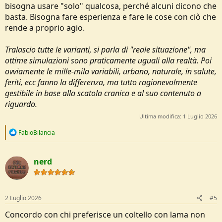
bisogna usare "solo" qualcosa, perché alcuni dicono che
basta. Bisogna fare esperienza e fare le cose con ciò che
rende a proprio agio.
Tralascio tutte le varianti, si parla di "reale situazione", ma
ottime simulazioni sono praticamente uguali alla realtà. Poi
ovviamente le mille-mila variabili, urbano, naturale, in salute,
feriti, ecc fanno la differenza, ma tutto ragionevolmente
gestibile in base alla scatola cranica e al suo contenuto a
riguardo.
Ultima modifica:
1 Luglio 2026
R
FabioBilancia
e
a
c
nerd
t
i
o
n
s
2 Luglio 2026
#5
:
Concordo con chi preferisce un coltello con lama non