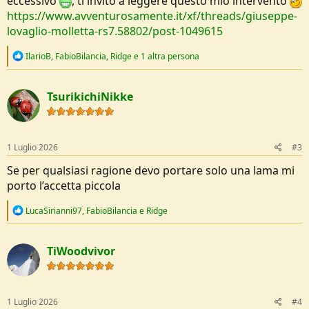
eccessivo
, ti invito a leggere questo mio intervento
https://www.avventurosamente.it/xf/threads/giuseppe-
lovaglio-molletta-rs7.58802/post-1049615
R
IlarioB
,
FabioBilancia
,
Ridge
e 1 altra persona
e
a
c
TsurikichiNikke
t
i
o
n
s
1 Luglio 2026
#3
:
Se per qualsiasi ragione devo portare solo una lama mi
porto l’accetta piccola
R
LucaSirianni97
,
FabioBilancia
e
Ridge
e
a
c
TiWoodvivor
t
i
o
n
s
1 Luglio 2026
#4
: