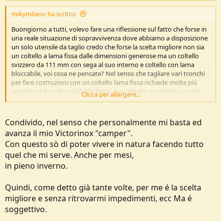
mikymilano ha scritto:
Buongiorno a tutti, volevo fare una riflessione sul fatto che forse in
una reale situazione di sopravvivenza dove abbiamo a disposizione
un solo utensile da taglio credo che forse la scelta migliore non sia
un coltello a lama fissa dalle dimensioni generose ma un coltello
svizzero da 111 mm con sega al suo interno e coltello con lama
bloccabile, voi cosa ne pensate? Nel senso che tagliare vari tronchi
per fare costruzioni con un coltello lama fissa richiede molte più
energie ed è molto più facile ferirsi soprattutto se stanchi e sotto
Clicca per allargare...
stress, pertanto stavo ragionando sul fatto che se posso portare
solo un'utensile da taglio la scelta migliore potrebbe essere
appunto un Victorinox, voi cosa ne pensate?
Condivido, nel senso che personalmente mi basta ed
avanza il mio Victorinox "camper".
Con questo sò di poter vivere in natura facendo tutto
quel che mi serve. Anche per mesi,
in pieno inverno.
Quindi, come detto già tante volte, per me é la scelta
migliore e senza ritrovarmi impedimenti, ecc Ma é
soggettivo.