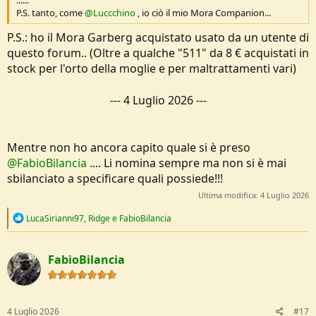
P.S. tanto, come
@Luccchino
, io ciò il mio Mora Companion...
P.S.: ho il Mora Garberg acquistato usato da un utente di
questo forum.. (Oltre a qualche "511" da 8 € acquistati in
stock per l'orto della moglie e per maltrattamenti vari)
---
4 Luglio 2026
---
Mentre non ho ancora capito quale si è preso
@FabioBilancia
.... Li nomina sempre ma non si è mai
sbilanciato a specificare quali possiede!!!
Ultima modifica:
4 Luglio 2026
R
LucaSirianni97
,
Ridge
e
FabioBilancia
e
a
c
FabioBilancia
t
i
o
n
s
4 Luglio 2026
#17