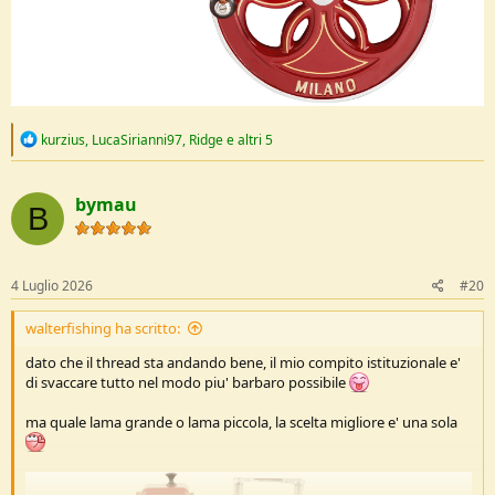
R
kurzius
,
LucaSirianni97
,
Ridge
e altri 5
e
a
c
bymau
t
B
i
o
n
s
4 Luglio 2026
#20
:
walterfishing ha scritto:
dato che il thread sta andando bene, il mio compito istituzionale e'
di svaccare tutto nel modo piu' barbaro possibile
ma quale lama grande o lama piccola, la scelta migliore e' una sola