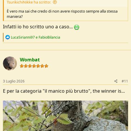
TsurikichiNikke ha scritto:
È vero ma sai che credo di non avere risposto sempre alla stessa
maniera?
Infatti io ho scritto uno a caso...
R
LucaSirianni97
e
FabioBilancia
e
a
c
t
Wombat
i
o
n
s
:
3 Luglio 2026
#11
E per la categoria "il manico più brutto", the winner is...