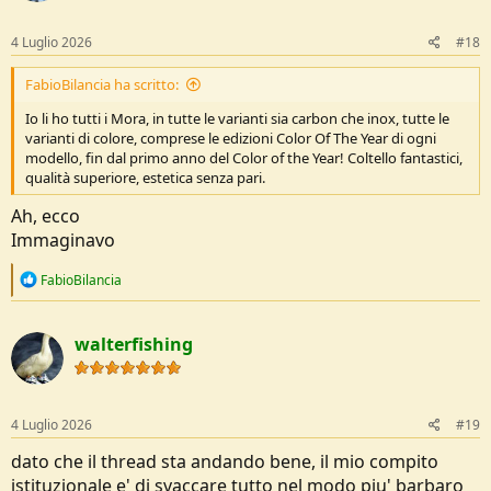
o
n
s
4 Luglio 2026
#18
:
FabioBilancia ha scritto:
Io li ho tutti i Mora, in tutte le varianti sia carbon che inox, tutte le
varianti di colore, comprese le edizioni Color Of The Year di ogni
modello, fin dal primo anno del Color of the Year! Coltello fantastici,
qualità superiore, estetica senza pari.
Ah, ecco
Immaginavo
R
FabioBilancia
e
a
c
walterfishing
t
i
o
n
s
4 Luglio 2026
#19
:
dato che il thread sta andando bene, il mio compito
istituzionale e' di svaccare tutto nel modo piu' barbaro