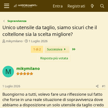
Entra
Registrati
Sopravvivenza
Unico utensile da taglio, siamo sicuri che il
coltellone sia la scelta migliore?
C
D
mikymilano
1 Luglio 2026
r
a
Ultimo
1 di 2
Successiva
e
t
a
a
t
d
Risposta più votata
o
i
r
I
mikymilano
M
e
n
D
i
i
z
s
i
1 Luglio 2026
#1
c
o
u
Buongiorno a tutti, volevo fare una riflessione sul fatto
s
che forse in una reale situazione di sopravvivenza dove
s
abbiamo a disposizione un solo utensile da taglio credo
i