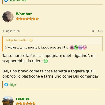
LucaSirianni97
e
a
c
Wombat
t
i
o
n
s
3 Luglio 2026
#13
:
Ridge ha scritto:
Invidioso, tanto non te lo faccio provare il Fk...
Tanto non ce la farei a impugnare quel "rigatino", mi
scapperebbe da ridere
Dai, uno bravo come te cosa aspetta a togliere quell'
obbrobrio plasticone e farne uno come Dio comanda?
R
Ridge
e
a
c
rasmes
t
i