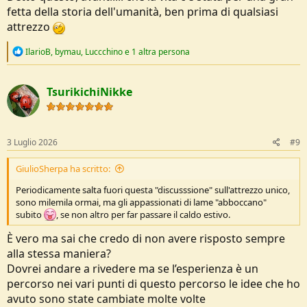
fetta della storia dell'umanità, ben prima di qualsiasi
attrezzo
R
IlarioB
,
bymau
,
Luccchino
e 1 altra persona
e
a
c
TsurikichiNikke
t
i
o
n
s
3 Luglio 2026
#9
:
GiulioSherpa ha scritto:
Periodicamente salta fuori questa "discusssione" sull'attrezzo unico,
sono milemila ormai, ma gli appassionati di lame "abboccano"
subito
, se non altro per far passare il caldo estivo.
È vero ma sai che credo di non avere risposto sempre
alla stessa maniera?
Dovrei andare a rivedere ma se l’esperienza è un
percorso nei vari punti di questo percorso le idee che ho
avuto sono state cambiate molte volte