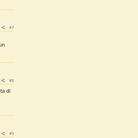
#7
 un
#8
ta di
#9