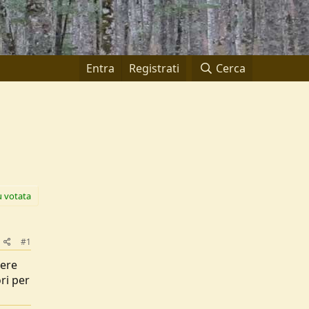
Entra
Registrati
Cerca
ù votata
#1
sere
ri per