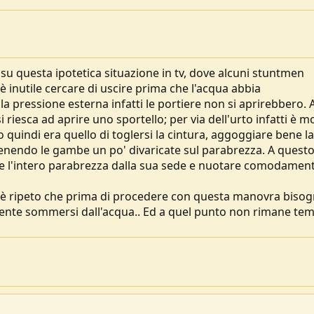
 su questa ipotetica situazione in tv, dove alcuni stuntmen
inutile cercare di uscire prima che l'acqua abbia
la pressione esterna infatti le portiere non si aprirebbero.
esca ad aprire uno sportello; per via dell'urto infatti è m
io quindi era quello di toglersi la cintura, aggoggiare bene la
 tenendo le gambe un po' divaricate sul parabrezza. A quest
e l'intero parabrezza dalla sua sede e nuotare comodament
hè ripeto che prima di procedere con questa manovra biso
ente sommersi dall'acqua.. Ed a quel punto non rimane te