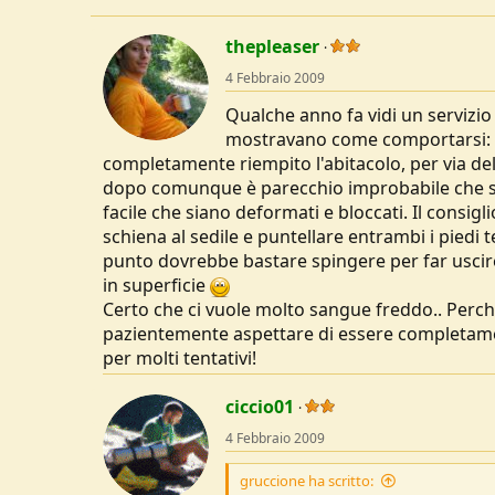
u
s
thepleaser
s
i
4 Febbraio 2009
o
Qualche anno fa vidi un servizio
n
mostravano come comportarsi: è 
e
completamente riempito l'abitacolo, per via del
dopo comunque è parecchio improbabile che si ri
facile che siano deformati e bloccati. Il consigl
schiena al sedile e puntellare entrambi i piedi
punto dovrebbe bastare spingere per far uscir
in superficie
Certo che ci vuole molto sangue freddo.. Perc
pazientemente aspettare di essere completam
per molti tentativi!
ciccio01
4 Febbraio 2009
gruccione ha scritto: