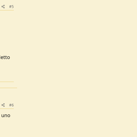
#5
detto
#6
, uno