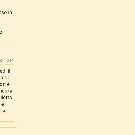
è
aso la
la
#10
di il
o di
non è
ancora
lletto
 e
 si