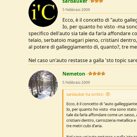
sardauker
5 Febbraio 2009
Ecco, è il concetto di "auto gall
Io, per quanto ho visto -ma sono
specifico dell'auto sia tale da farla affondare 
telaio, serbatoio magari pieno, cristiani dentro
al potere di galleggiamento di, quanto?, tre met
Nel caso un'auto restasse a galla 'sto topic sarebb
Nemeton
5 Febbraio 2009
sardauker ha scritto:
Ecco, è il concetto di "auto galleggiant
Io, per quanto ho visto -ma sono stato e
tale da farla affondare come un sasso, a
cristiani dentro, carrozzeria metallica 
tre metri cubi d'aria.
Nel caso un'auto restasse a galla 'sto topi