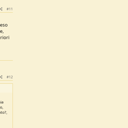
#11
peso
e,
riori
#12
sia
o,
nto?,