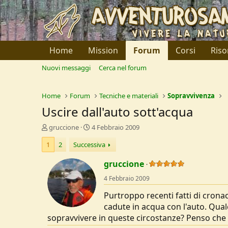
Home
Mission
Forum
Corsi
Riso
Nuovi messaggi
Cerca nel forum
Home
Forum
Tecniche e materiali
Sopravvivenza
Uscire dall'auto sott'acqua
C
D
gruccione
4 Febbraio 2009
r
a
1
2
Successiva
e
t
a
a
gruccione
t
d
o
i
4 Febbraio 2009
r
I
e
n
Purtroppo recenti fatti di cro
D
i
cadute in acqua con l'auto. Qual
i
z
sopravvivere in queste circostanze? Penso ch
s
i
c
o