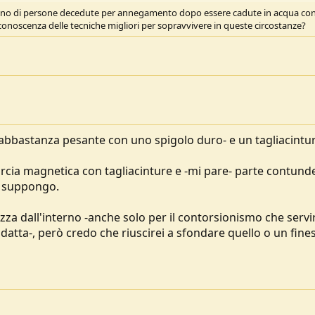
rlano di persone decedute per annegamento dopo essere cadute in acqua co
conoscenza delle tecniche migliori per sopravvivere in queste circostanze?
 abbastanza pesante con uno spigolo duro- e un tagliacintu
torcia magnetica con tagliacinture e -mi pare- parte contunde
, suppongo.
ezza dall'interno -anche solo per il contorsionismo che serv
adatta-, però credo che riuscirei a sfondare quello o un fine