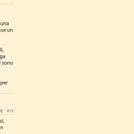
 una
sse un
ì,
nga
ri sono
 per
#13
i,
on