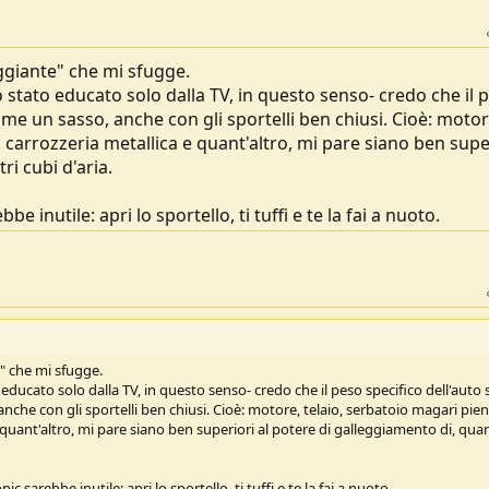
eggiante" che mi sfugge.
 stato educato solo dalla TV, in questo senso- credo che il 
come un sasso, anche con gli sportelli ben chiusi. Cioè: motor
, carrozzeria metallica e quant'altro, mi pare siano ben supe
ri cubi d'aria.
e inutile: apri lo sportello, ti tuffi e te la fai a nuoto.
e" che mi sfugge.
ducato solo dalla TV, in questo senso- credo che il peso specifico dell'auto 
nche con gli sportelli ben chiusi. Cioè: motore, telaio, serbatoio magari pien
e quant'altro, mi pare siano ben superiori al potere di galleggiamento di, qua
c sarebbe inutile: apri lo sportello, ti tuffi e te la fai a nuoto.