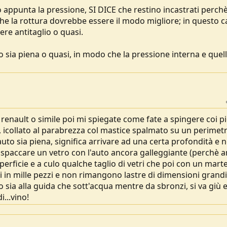
sto appunta la pressione, SI DICE che restino incastrati perch
che la rottura dovrebbe essere il modo migliore; in questo c
ere antitaglio o quasi.
sia piena o quasi, in modo che la pressione interna e quel
enault o simile poi mi spiegate come fate a spingere coi pie
, icollato al parabrezza col mastice spalmato su un perimetr
'auto sia piena, significa arrivare ad una certa profondità e 
re spaccare un vetro con l'auto ancora galleggiante (perchè 
uperficie e a culo qualche taglio di vetri che poi con un marte
umi in mille pezzi e non rimangono lastre di dimensioni grandi
 sia alla guida che sott'acqua mentre da sbronzi, si va giù e
i...vino!