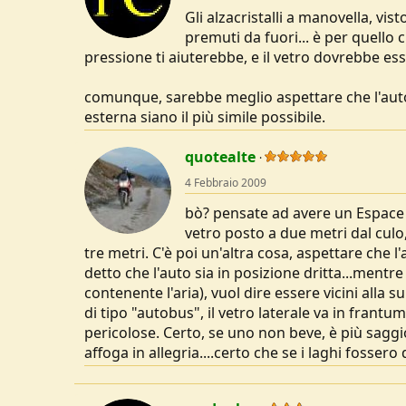
Gli alzacristalli a manovella, vi
premuti da fuori... è per quello 
pressione ti aiuterebbe, e il vetro dovrebbe ess
comunque, sarebbe meglio aspettare che l'auto 
esterna siano il più simile possibile.
quotealte
4 Febbraio 2009
bò? pensate ad avere un Espace r
vetro posto a due metri dal culo
tre metri. C'è poi un'altra cosa, aspettare che l
detto che l'auto sia in posizione dritta...ment
contenente l'aria), vuol dire essere vicini alla s
di tipo "autobus", il vetro laterale va in frant
pericolose. Certo, se uno non beve, è più saggio
affoga in allegria....certo che se i laghi fossero d