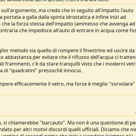
" sull'argomento, ma credo che in seguito all'impatto l'auto
portata a galla dalla spinta idrostatica e infine inizi ad
che la forza stessa dell'impatto (ammesso che avvenga ad
 contraria che impedisce all'auto di entrare in acqua come fo
ior metodo sia quello di rompere il finestrino ed uscire da l
o abbastanza per evitare che il riflusso dell'acqua ci tratte
li frammenti, c'è da stare tranquilli visto che i moderni vet
a di "quadratini" pressochè innocui.
pere efficacemente il vetro, ma forse è meglio "sorvolare"
a, si chiamerebbe "barcauto". Ma non è una questione di pes
ndato per altri motivi discordi quelli ufficiali. Diciamo che n