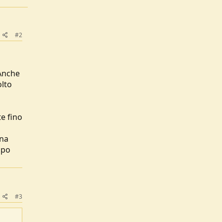
#2
 Anche
olto
o
e fino
gna
mpo
#3