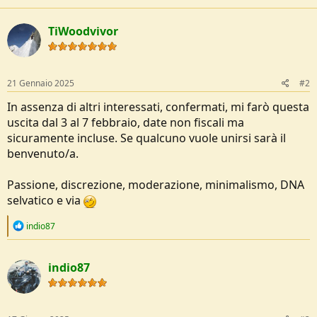
TiWoodvivor
21 Gennaio 2025
#2
In assenza di altri interessati, confermati, mi farò questa
uscita dal 3 al 7 febbraio, date non fiscali ma
sicuramente incluse. Se qualcuno vuole unirsi sarà il
benvenuto/a.
Passione, discrezione, moderazione, minimalismo, DNA
selvatico e via
R
indio87
e
a
c
indio87
t
i
o
n
s