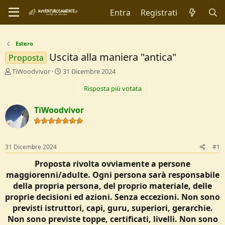
Entra
Registrati
Estero
Uscita alla maniera "antica"
Proposta
C
D
TiWoodvivor
31 Dicembre 2024
r
a
Risposta più votata
e
t
a
a
t
d
TiWoodvivor
o
i
r
I
e
n
D
i
31 Dicembre 2024
#1
i
z
s
i
Proposta rivolta ovviamente a persone
c
o
maggiorenni/adulte. Ogni persona sarà responsabile
u
della propria persona, del proprio materiale, delle
s
proprie decisioni ed azioni. Senza eccezioni. Non sono
s
i
previsti istruttori, capi, guru, superiori, gerarchie.
o
Non sono previste toppe, certificati, livelli. Non sono
n