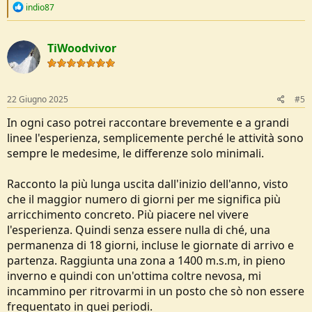
R
indio87
e
a
c
TiWoodvivor
t
i
o
n
s
22 Giugno 2025
#5
:
In ogni caso potrei raccontare brevemente e a grandi
linee l'esperienza, semplicemente perché le attività sono
sempre le medesime, le differenze solo minimali.
Racconto la più lunga uscita dall'inizio dell'anno, visto
che il maggior numero di giorni per me significa più
arricchimento concreto. Più piacere nel vivere
l'esperienza. Quindi senza essere nulla di ché, una
permanenza di 18 giorni, incluse le giornate di arrivo e
partenza. Raggiunta una zona a 1400 m.s.m, in pieno
inverno e quindi con un'ottima coltre nevosa, mi
incammino per ritrovarmi in un posto che sò non essere
frequentato in quei periodi.