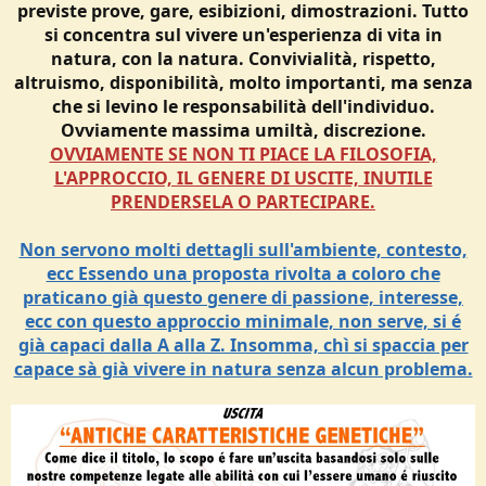
previste prove, gare, esibizioni, dimostrazioni. Tutto
e
si concentra sul vivere un'esperienza di vita in
natura, con la natura. Convivialità, rispetto,
altruismo, disponibilità, molto importanti, ma senza
che si levino le responsabilità dell'individuo.
Ovviamente massima umiltà, discrezione.
OVVIAMENTE SE NON TI PIACE LA FILOSOFIA,
L'APPROCCIO, IL GENERE DI USCITE, INUTILE
PRENDERSELA O PARTECIPARE.
Non servono molti dettagli sull'ambiente, contesto,
ecc Essendo una proposta rivolta a coloro che
praticano già questo genere
di passione, interesse,
ecc con questo approccio minimale, non serve, si é
già capaci dalla A alla Z. Insomma, chì si spaccia per
capace sà già vivere in natura senza alcun problema.