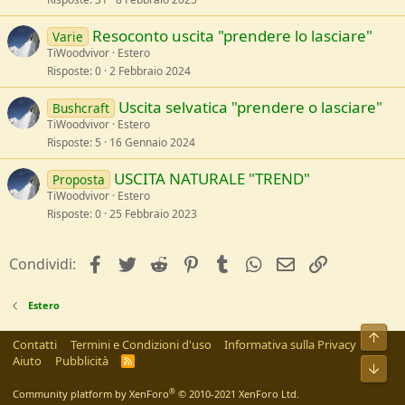
Resoconto uscita "prendere lo lasciare"
Varie
TiWoodvivor
Estero
Risposte
0
2 Febbraio 2024
Uscita selvatica "prendere o lasciare"
Bushcraft
TiWoodvivor
Estero
Risposte
5
16 Gennaio 2024
USCITA NATURALE "TREND"
Proposta
TiWoodvivor
Estero
Risposte
0
25 Febbraio 2023
facebook
Twitter
Reddit
Pinterest
Tumblr
WhatsApp
e-mail
Link
Condividi:
Estero
Alto
Contatti
Termini e Condizioni d'uso
Informativa sulla Privacy
Aiuto
Pubblicità
R
Bass
S
S
®
Community platform by XenForo
© 2010-2021 XenForo Ltd.