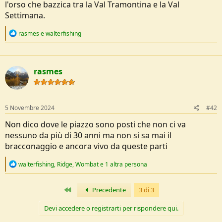
l'orso che bazzica tra la Val Tramontina e la Val
o
n
Settimana.
e
R
rasmes
e
walterfishing
e
a
c
t
rasmes
i
o
n
s
:
5 Novembre 2024
#42
Non dico dove le piazzo sono posti che non ci va
nessuno da più di 30 anni ma non si sa mai il
bracconaggio e ancora vivo da queste parti
R
walterfishing
,
Ridge
,
Wombat
e 1 altra persona
e
a
c
Primo
Precedente
3 di 3
t
i
Devi accedere o registrarti per rispondere qui.
o
n