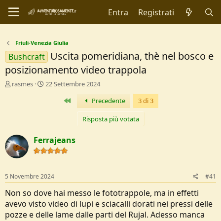
Entra
Registrati
Friuli-Venezia Giulia
Uscita pomeridiana, thè nel bosco e
Bushcraft
posizionamento video trappola
C
D
rasmes
22 Settembre 2024
r
a
Primo
Precedente
3 di 3
e
t
a
a
t
d
Risposta più votata
o
i
r
I
Ferrajeans
e
n
D
i
i
z
s
i
5 Novembre 2024
#41
c
o
u
Non so dove hai messo le fototrappole, ma in effetti
s
avevo visto video di lupi e sciacalli dorati nei pressi delle
s
pozze e delle lame dalle parti del Rujal. Adesso manca
i