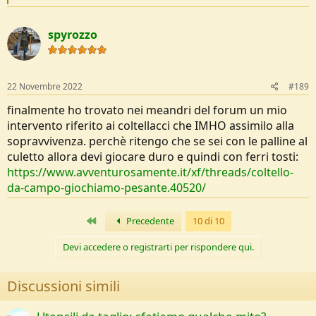
e
a
c
spyrozzo
t
i
o
n
s
22 Novembre 2022
#189
:
finalmente ho trovato nei meandri del forum un mio
intervento riferito ai coltellacci che IMHO assimilo alla
sopravvivenza. perchè ritengo che se sei con le palline al
culetto allora devi giocare duro e quindi con ferri tosti:
https://www.avventurosamente.it/xf/threads/coltello-
da-campo-giochiamo-pesante.40520/
Primo
Precedente
10 di 10
Devi accedere o registrarti per rispondere qui.
Discussioni simili