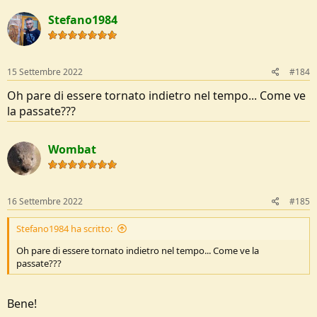
c
Stefano1984
t
i
o
n
s
15 Settembre 2022
#184
:
Oh pare di essere tornato indietro nel tempo... Come ve
la passate???
Wombat
16 Settembre 2022
#185
Stefano1984 ha scritto:
Oh pare di essere tornato indietro nel tempo... Come ve la
passate???
Bene!