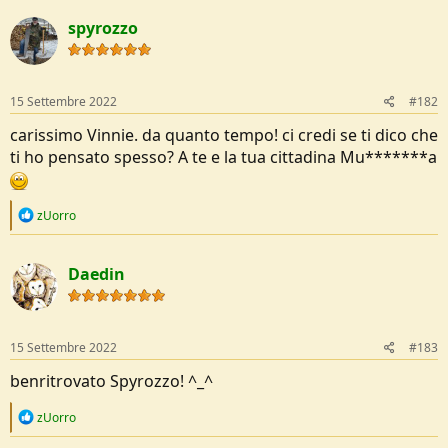
t
e
spyrozzo
i
o
n
s
:
15 Settembre 2022
#182
carissimo Vinnie. da quanto tempo! ci credi se ti dico che
ti ho pensato spesso? A te e la tua cittadina Mu*******a
R
zUorro
e
a
c
Daedin
t
i
o
n
s
15 Settembre 2022
#183
:
benritrovato Spyrozzo! ^_^
R
zUorro
e
a