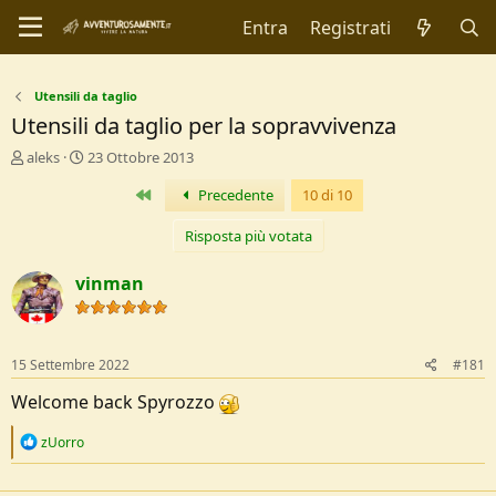
Entra
Registrati
Utensili da taglio
Utensili da taglio per la sopravvivenza
C
D
aleks
23 Ottobre 2013
r
a
Primo
Precedente
10 di 10
e
t
a
a
t
d
Risposta più votata
o
i
r
I
vinman
e
n
D
i
i
z
s
i
15 Settembre 2022
#181
c
o
u
Welcome back Spyrozzo
s
s
R
zUorro
i
e
o
a
c
n