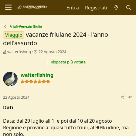
Entra
Registrati
Friuli-Venezia Giulia
vacanze friulane 2024 - l'anno
Viaggio
dell'assurdo
C
D
walterfishing
22 Agosto 2024
r
a
Risposta più votata
e
t
a
a
t
d
walterfishing
o
i
r
I
e
n
D
i
22 Agosto 2024
#1
i
z
s
i
Dati
c
o
u
Data: dal 29 luglio all'1, e poi dal 10 al 20 agosto
s
Regione e provincia: quasi tutto friuli, al 90% udine, ma
s
i
non solo.