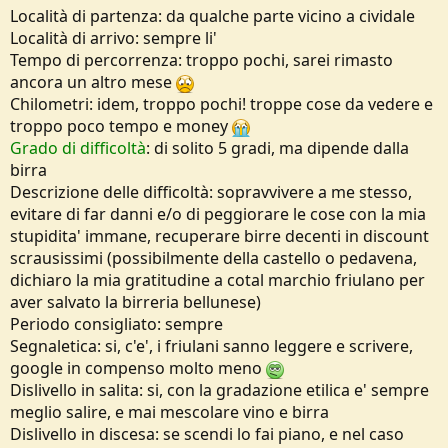
o
Località di partenza: da qualche parte vicino a cividale
n
Località di arrivo: sempre li'
e
Tempo di percorrenza: troppo pochi, sarei rimasto
ancora un altro mese
Chilometri: idem, troppo pochi! troppe cose da vedere e
troppo poco tempo e money
Grado di difficoltà
: di solito 5 gradi, ma dipende dalla
birra
Descrizione delle difficoltà: sopravvivere a me stesso,
evitare di far danni e/o di peggiorare le cose con la mia
stupidita' immane, recuperare birre decenti in discount
scrausissimi (possibilmente della castello o pedavena,
dichiaro la mia gratitudine a cotal marchio friulano per
aver salvato la birreria bellunese)
Periodo consigliato: sempre
Segnaletica: si, c'e', i friulani sanno leggere e scrivere,
google in compenso molto meno
Dislivello in salita: si, con la gradazione etilica e' sempre
meglio salire, e mai mescolare vino e birra
Dislivello in discesa: se scendi lo fai piano, e nel caso