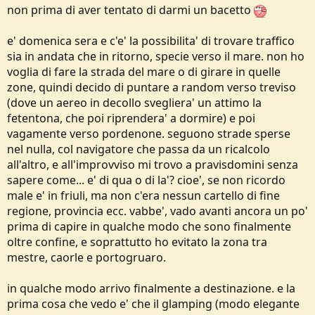
non prima di aver tentato di darmi un bacetto
e' domenica sera e c'e' la possibilita' di trovare traffico
sia in andata che in ritorno, specie verso il mare. non ho
voglia di fare la strada del mare o di girare in quelle
zone, quindi decido di puntare a random verso treviso
(dove un aereo in decollo svegliera' un attimo la
fetentona, che poi riprendera' a dormire) e poi
vagamente verso pordenone. seguono strade sperse
nel nulla, col navigatore che passa da un ricalcolo
all'altro, e all'improvviso mi trovo a pravisdomini senza
sapere come... e' di qua o di la'? cioe', se non ricordo
male e' in friuli, ma non c'era nessun cartello di fine
regione, provincia ecc. vabbe', vado avanti ancora un po'
prima di capire in qualche modo che sono finalmente
oltre confine, e soprattutto ho evitato la zona tra
mestre, caorle e portogruaro.
in qualche modo arrivo finalmente a destinazione. e la
prima cosa che vedo e' che il glamping (modo elegante