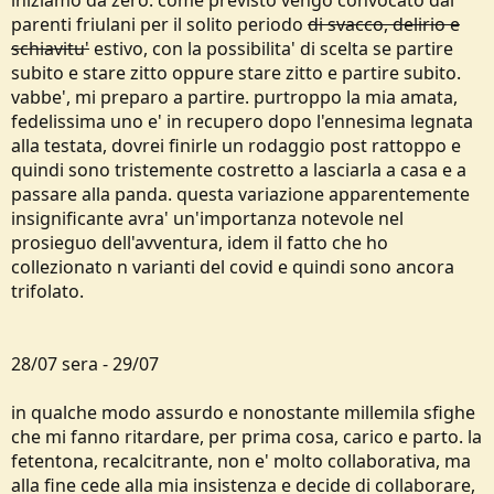
iniziamo da zero. come previsto vengo convocato dai
parenti friulani per il solito periodo
di svacco, delirio e
schiavitu'
estivo, con la possibilita' di scelta se partire
subito e stare zitto oppure stare zitto e partire subito.
vabbe', mi preparo a partire. purtroppo la mia amata,
fedelissima uno e' in recupero dopo l'ennesima legnata
alla testata, dovrei finirle un rodaggio post rattoppo e
quindi sono tristemente costretto a lasciarla a casa e a
passare alla panda. questa variazione apparentemente
insignificante avra' un'importanza notevole nel
prosieguo dell'avventura, idem il fatto che ho
collezionato n varianti del covid e quindi sono ancora
trifolato.
28/07 sera - 29/07
in qualche modo assurdo e nonostante millemila sfighe
che mi fanno ritardare, per prima cosa, carico e parto. la
fetentona, recalcitrante, non e' molto collaborativa, ma
alla fine cede alla mia insistenza e decide di collaborare,