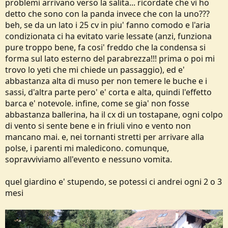
problemi arrivano verso la salita... ricordate che vi ho
detto che sono con la panda invece che con la uno???
beh, se da un lato i 25 cv in piu' fanno comodo e l'aria
condizionata ci ha evitato varie lessate (anzi, funziona
pure troppo bene, fa cosi' freddo che la condensa si
forma sul lato esterno del parabrezza!!! prima o poi mi
trovo lo yeti che mi chiede un passaggio), ed e'
abbastanza alta di muso per non temere le buche e i
sassi, d'altra parte pero' e' corta e alta, quindi l'effetto
barca e' notevole. infine, come se gia' non fosse
abbastanza ballerina, ha il cx di un tostapane, ogni colpo
di vento si sente bene e in friuli vino e vento non
mancano mai. e, nei tornanti stretti per arrivare alla
polse, i parenti mi maledicono. comunque,
sopravviviamo all'evento e nessuno vomita.
quel giardino e' stupendo, se potessi ci andrei ogni 2 o 3
mesi