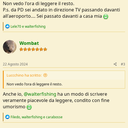
Non vedo l'ora di leggere il resto.
P.s. da PD sei andato in direzione TV passando davanti
all'aeroporto.... Sei passato davanti a casa mia
R
Lele70
e
walterfishing
e
a
c
Wombat
t
i
o
n
s
22 Agosto 2024
#3
:
Luccchino ha scritto:
Non vedo l'ora di leggere il resto.
Anche io,
@walterfishing
ha un modo di scrivere
veramente piacevole da leggere, condito con fine
umorismo
R
Filedo
,
walterfishing
e
carabosse
e
a