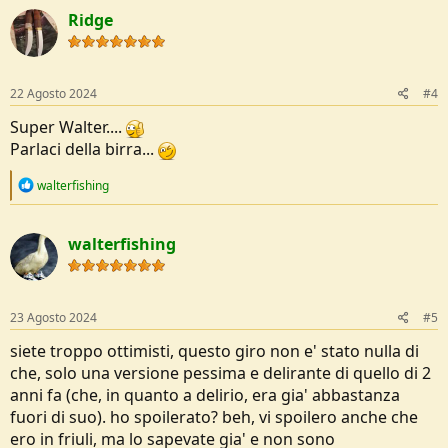
c
Ridge
t
i
o
n
s
22 Agosto 2024
#4
:
Super Walter....
Parlaci della birra...
R
walterfishing
e
a
c
walterfishing
t
i
o
n
s
23 Agosto 2024
#5
:
siete troppo ottimisti, questo giro non e' stato nulla di
che, solo una versione pessima e delirante di quello di 2
anni fa (che, in quanto a delirio, era gia' abbastanza
fuori di suo). ho spoilerato? beh, vi spoilero anche che
ero in friuli, ma lo sapevate gia' e non sono