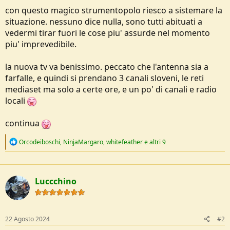
con questo magico strumentopolo riesco a sistemare la
situazione. nessuno dice nulla, sono tutti abituati a
vedermi tirar fuori le cose piu' assurde nel momento
piu' imprevedibile.
la nuova tv va benissimo. peccato che l'antenna sia a
farfalle, e quindi si prendano 3 canali sloveni, le reti
mediaset ma solo a certe ore, e un po' di canali e radio
locali
continua
R
Orcodeiboschi
,
NinjaMargaro
,
whitefeather
e altri 9
e
a
c
t
Luccchino
i
o
n
s
:
22 Agosto 2024
#2