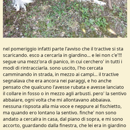
nel pomeriggio infatti parte l'avviso che il tractive si sta
scaricando. esco a cercarla in giardino... e lei non c'e'!!!
segue una mezz'ora di panico, in cui cerchero' in tutti i
modi di rintracciarla. sono uscito, l'ho cercata
camminando in strada, in mezzo ai campi... il tractive
segnalava che era ancora nei paraggi, e ho anche
pensato che qualcuno l'avesse rubata e avesse lanciato
il collare in fosso o in mezzo agli arbusti. pero' la sentivo
abbaiare, ogni volta che mi allontavano abbaiava.
nessuna rispsota alla mia voce e neppure al fischietto,
ma quando ero lontano la sentivo. finche' non sono
andato a cercalra in casa, dal piano di sopra, e mi sono
accorto, guardando dalla finestra, che lei era in giardino