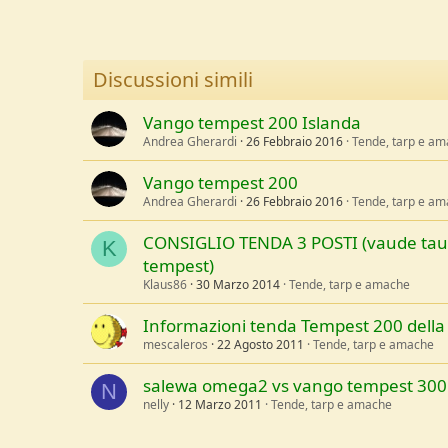
u
s
s
i
Discussioni simili
o
n
Vango tempest 200 Islanda
e
Andrea Gherardi
26 Febbraio 2016
Tende, tarp e a
Vango tempest 200
Andrea Gherardi
26 Febbraio 2016
Tende, tarp e a
CONSIGLIO TENDA 3 POSTI (vaude tau
K
tempest)
Klaus86
30 Marzo 2014
Tende, tarp e amache
Informazioni tenda Tempest 200 dell
mescaleros
22 Agosto 2011
Tende, tarp e amache
salewa omega2 vs vango tempest 300
N
nelly
12 Marzo 2011
Tende, tarp e amache