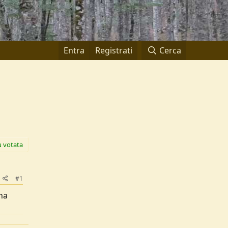
Entra
Registrati
Cerca
ù votata
#1
 ha