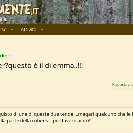
rse
Attività
ache
questo è il dilemma..!!!
Risposta pi
cquisto di una di queste due tende....magari qualcuno che le
lla parte della robens....per favore aiuto!!!