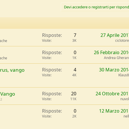
Devi accedere o registrarti per rispond
Risposte
7
27 Aprile 201
Visite
3K
ciclotor
mache
Risposte
0
26 Febbraio 201
Visite
1K
Andrea Gherar
mache
rus, vango
Risposte
4
30 Marzo 201
Visite
4K
Klaus
a Vango
Risposte
20
24 Ottobre 201
Visite
11K
nuvo
2
Risposte
0
12 Marzo 201
Visite
2K
nel