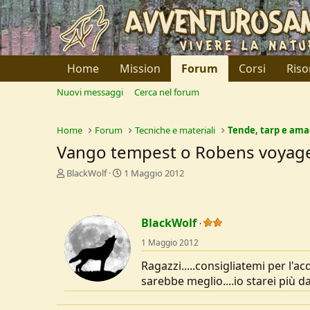
Home
Mission
Forum
Corsi
Riso
Nuovi messaggi
Cerca nel forum
Home
Forum
Tecniche e materiali
Tende, tarp e am
Vango tempest o Robens voyager?
C
D
BlackWolf
1 Maggio 2012
r
a
e
t
a
a
BlackWolf
t
d
o
i
1 Maggio 2012
r
I
e
n
Ragazzi.....consigliatemi per l'a
D
i
sarebbe meglio....io starei più da
i
z
s
i
c
o