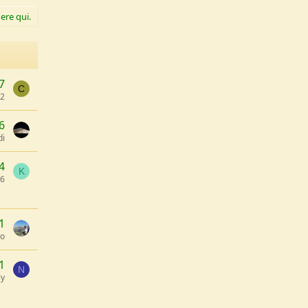
ere qui.
7
C
e2
6
di
4
K
86
1
lo
1
N
ly