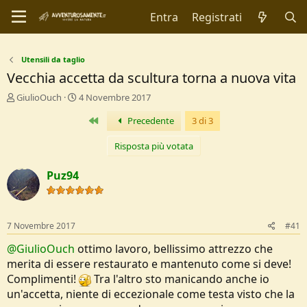
Entra
Registrati
Utensili da taglio
Vecchia accetta da scultura torna a nuova vita
C
D
GiulioOuch
4 Novembre 2017
r
a
Primo
Precedente
3 di 3
e
t
a
a
t
d
Risposta più votata
o
i
r
I
Puz94
e
n
D
i
i
z
s
i
7 Novembre 2017
#41
c
o
u
@GiulioOuch
ottimo lavoro, bellissimo attrezzo che
s
merita di essere restaurato e mantenuto come si deve!
s
Complimenti!
Tra l'altro sto manicando anche io
i
un'accetta, niente di eccezionale come testa visto che la
o
n