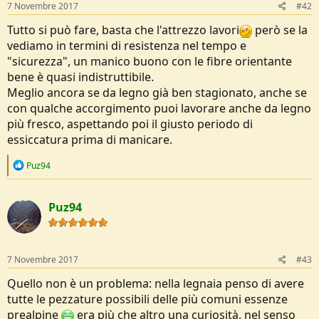
7 Novembre 2017
#42
Tutto si può fare, basta che l'attrezzo lavori
però se la
vediamo in termini di resistenza nel tempo e
"sicurezza", un manico buono con le fibre orientante
bene è quasi indistruttibile.
Meglio ancora se da legno già ben stagionato, anche se
con qualche accorgimento puoi lavorare anche da legno
più fresco, aspettando poi il giusto periodo di
essiccatura prima di manicare.
R
Puz94
e
a
c
Puz94
t
i
o
n
s
7 Novembre 2017
#43
:
Quello non è un problema: nella legnaia penso di avere
tutte le pezzature possibili delle più comuni essenze
prealpine
era più che altro una curiosità, nel senso