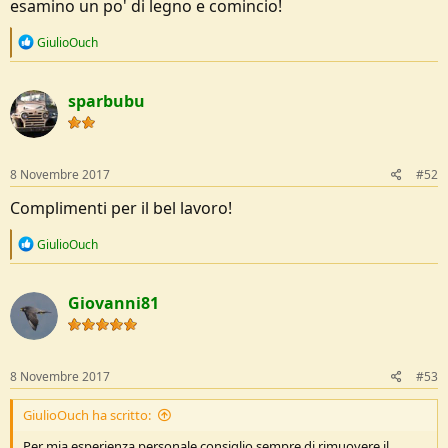
esamino un po' di legno e comincio!
R
GiulioOuch
e
a
c
sparbubu
t
i
o
n
s
8 Novembre 2017
#52
:
Complimenti per il bel lavoro!
R
GiulioOuch
e
a
c
Giovanni81
t
i
o
n
s
8 Novembre 2017
#53
:
GiulioOuch ha scritto:
Per mia esperienza personale consiglio sempre di rimuovere il