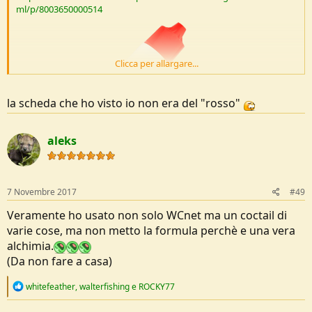
ml/p/8003650000514
Clicca per allargare...
la scheda che ho visto io non era del "rosso"
aleks
7 Novembre 2017
#49
Veramente ho usato non solo WCnet ma un coctail di
varie cose, ma non metto la formula perchè e una vera
alchimia.
(Da non fare a casa)
R
whitefeather
,
walterfishing
e
ROCKY77
e
a