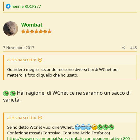
R
henri
e
ROCKY77
e
a
c
Wombat
t
i
o
n
s
7 Novembre 2017
#48
:
aleks ha scritto:
Guarderò meglio, secondo me sono diversi tipi di WCnet poi
metterò la foto di quello che ho usato.
Hai ragione, di WCnet ce ne saranno un sacco di
varietà,
aleks ha scritto:
Se ho detto WCnet vuol dire WCnet.
Confezione rossa! (Corrosivo. Contiene Acido Fosforico)
https://www.cosicomodo.it/spesa-onl...te-con-ossigeno-attivo-800-