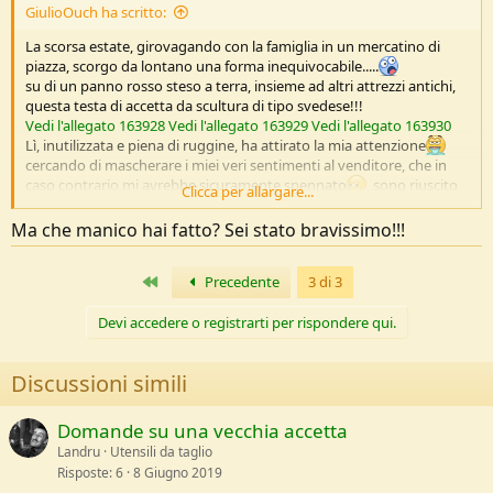
GiulioOuch ha scritto:
La scorsa estate, girovagando con la famiglia in un mercatino di
piazza, scorgo da lontano una forma inequivocabile.....
su di un panno rosso steso a terra, insieme ad altri attrezzi antichi,
questa testa di accetta da scultura di tipo svedese!!!
Vedi l'allegato 163928
Vedi l'allegato 163929
Vedi l'allegato 163930
Lì, inutilizzata e piena di ruggine, ha attirato la mia attenzione
cercando di mascherare i miei veri sentimenti al venditore, che in
caso contrario mi avrebbe sicuramente spennato
, sono riuscito
Clicca per allargare...
ad accaparrarmela per l'incredibile cifra di
10 euro
!!!!
Già sulla via di ritorno a casa, lavoravo di fantasia su come l'avrei
Ma che manico hai fatto? Sei stato bravissimo!!!
ripulita e manicata per farla di nuovo lavorare.....
poi però, scontrandomi con la "dura realtà" tra figli piccoli e lavoro,
Primo
Precedente
3 di 3
ho dovuto mettere in pausa il progetto....fino a questa settimana
Ripulita con spazzola d'acciaio e wd40, non vede l'ora di tornare a
Devi accedere o registrarti per rispondere qui.
nuova vita!!!
Quindi scegliendo il legno che farà da manico, opto per un bel
tronco di "Robinia Pseudi-acacia", giusto compromesso tra durezza
Discussioni simili
ed elasticità per il lavoro che dovrà svolgere.
Vedi l'allegato 163931
Spaccato con l'aiuto di due cugni prima e della sorellona Husqy
Domande su una vecchia accetta
Carpenter's Axe, inizia a prendere forma.
Landru
Utensili da taglio
Vedi l'allegato 163932
Risposte
6
8 Giugno 2019
Vedi l'allegato 163933