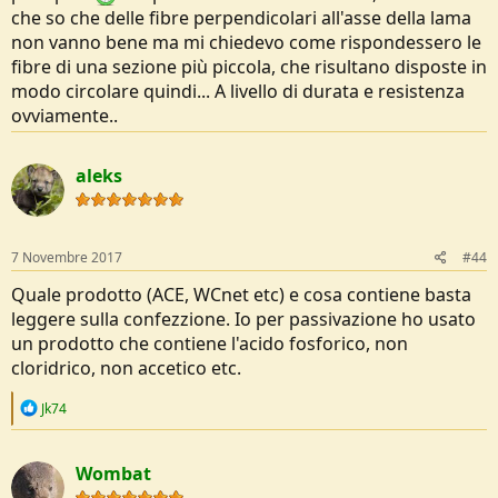
che so che delle fibre perpendicolari all'asse della lama
non vanno bene ma mi chiedevo come rispondessero le
fibre di una sezione più piccola, che risultano disposte in
modo circolare quindi... A livello di durata e resistenza
ovviamente..
aleks
7 Novembre 2017
#44
Quale prodotto (ACE, WCnet etc) e cosa contiene basta
leggere sulla confezzione. Io per passivazione ho usato
un prodotto che contiene l'acido fosforico, non
cloridrico, non accetico etc.
R
Jk74
e
a
c
Wombat
t
i