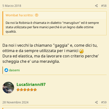
n
s
5 Marzo 2018
#58
:
Wombat ha scritto:
Da noi la Robinia è chiamata in dialetto "marugòun" ed è sempre
stata utilizzata per fare manici perchè è un legno dalle ottime
qualità.
Da noi i vecchi la chiamano "gaggia" e, come dici tu,
ottima e da sempre utilizzata per i manici
Dura ed elastica, ma da lavorare con criterio perche'
scheggia che e' una meraviglia.
R
daisemi
e
a
c
LucaSirianni97
t
i
o
n
s
28 Novembre 2024
#59
: