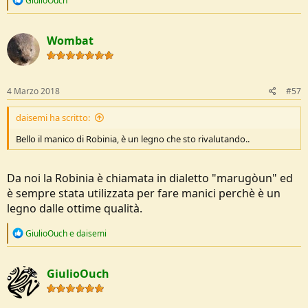
GiulioOuch
e
a
c
Wombat
t
i
o
n
s
4 Marzo 2018
#57
:
daisemi ha scritto:
Bello il manico di Robinia, è un legno che sto rivalutando..
Da noi la Robinia è chiamata in dialetto "marugòun" ed
è sempre stata utilizzata per fare manici perchè è un
legno dalle ottime qualità.
R
GiulioOuch
e
daisemi
e
a
c
GiulioOuch
t
i
o