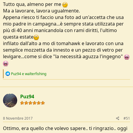
Tutto qua, almeno per me
Ma a lavorare, lavora ugualmente.
Appena riesco ti faccio una foto ad un'accetta che usa
mio padre in campagna...è sempre stata utilizzata per
più di 40 anni manicandola con rami diritti, l'ultimo
questa estate
infilato dall'alto a mo di tomahawk e lavorato con una
semplice mozzetta da innesto e un pezzo di vetro per
levigare...come si dice "la necessità aguzza l'ingegno"
R
Puz94
e
walterfishing
e
a
c
t
Puz94
i
o
n
s
:
8 Novembre 2017
#51
Ottimo, era quello che volevo sapere.. ti ringrazio.. oggi