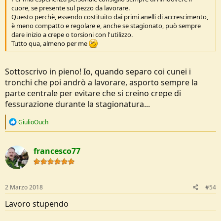
cuore, se presente sul pezzo da lavorare.
Questo perchè, essendo costituito dai primi anelli di accrescimento,
è meno compatto e regolare e, anche se stagionato, può sempre
dare inizio a crepe o torsioni con l'utilizzo.
Tutto qua, almeno per me
Sottoscrivo in pieno! Io, quando separo coi cunei i
tronchi che poi andrò a lavorare, asporto sempre la
parte centrale per evitare che si creino crepe di
fessurazione durante la stagionatura...
R
GiulioOuch
e
a
c
francesco77
t
i
o
n
s
2 Marzo 2018
#54
:
Lavoro stupendo