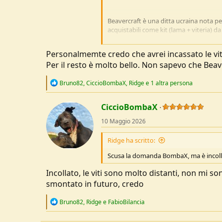
Beavercraft è una ditta ucraina nota per
acquistabili come kit (lama + viteria) da 
Ho voluto provarne una (lo Shadow, ven
Personalmemte credo che avrei incassato le vit
di acciaio (1066 nero), un po' il manico
Per il resto è molto bello. Non sapevo che Beav
cercando di rimanere fedele alla filosof
avviso non bellissimo, anche se andrebbe
R
Bruno82
,
CiccioBombaX
che impedisce di realizzare manici molto 
,
Ridge
e 1 altra persona
e
sono sporgenti. Diversamente, però, ho
a
coltello (da battaglia), e spaziatore ve
c
CiccioBombaX
t
Alla fine ho scaldato e lucidato a cera,
10 Maggio 2026
i
Avessi avuto un parquet l'avrei lasciata
o
n
Ridge ha scritto:
s
Vedi l'allegato 277075
:
Vedi l'allegato 277076
Scusa la domanda BombaX, ma è incoll
Vedi l'allegato 277077
Incollato, le viti sono molto distanti, non mi so
Vedi l'allegato 277078
Vedi l'allegato 2
smontato in futuro, credo
R
Bruno82
,
Ridge
e
FabioBilancia
e
a