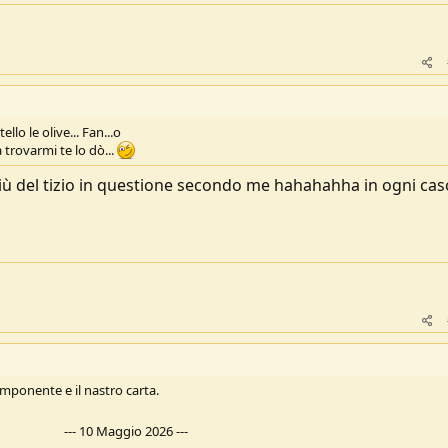
lo le olive... Fan...o
trovarmi te lo dò...
più del tizio in questione secondo me hahahahha in ogni cas
omponente e il nastro carta.
---
10 Maggio 2026
---