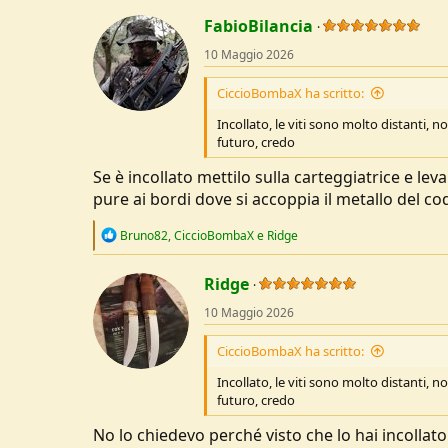
c
t
FabioBilancia
i
o
10 Maggio 2026
n
s
CiccioBombaX ha scritto:
:
Incollato, le viti sono molto distanti, 
futuro, credo
Se è incollato mettilo sulla carteggiatrice e leva
pure ai bordi dove si accoppia il metallo del c
R
Bruno82
,
CiccioBombaX
e
Ridge
e
a
c
Ridge
t
10 Maggio 2026
i
o
n
CiccioBombaX ha scritto:
s
:
Incollato, le viti sono molto distanti, 
futuro, credo
No lo chiedevo perché visto che lo hai incollato 