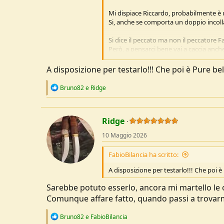
u
Mi dispiace Riccardo, probabilmente è
s
Si, anche se comporta un doppio incolla
s
i
Si dice il peccato ma non il peccatore Fa
o
Però, a pensarci bene vai a caccia anch
n
e
A disposizione per testarlo!!! Che poi è Pure b
R
Bruno82
e
Ridge
e
a
Scusa la domanda BombaX, ma è incoll
c
t
Ridge
i
o
10 Maggio 2026
n
s
FabioBilancia ha scritto:
:
A disposizione per testarlo!!! Che poi 
Sarebbe potuto esserlo, ancora mi martello le ol
Comunque affare fatto, quando passi a trovarmi
R
Bruno82
e
FabioBilancia
e