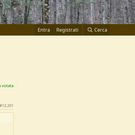
Entra
Registrati
Cerca
ù votata
#12.201