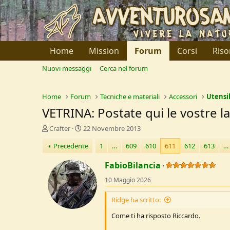
Home
Mission
Forum
Corsi
Riso
Nuovi messaggi
Cerca nel forum
Home
Forum
Tecniche e materiali
Accessori
Utensil
VETRINA: Postate qui le vostre 
C
D
Crafter
22 Novembre 2013
r
a
Precedente
1
…
609
610
611
612
613
…
e
t
a
a
FabioBilancia
t
d
o
i
10 Maggio 2026
r
I
e
n
Ridge ha scritto:
D
i
i
z
Come ti ha risposto Riccardo.
s
i
c
o