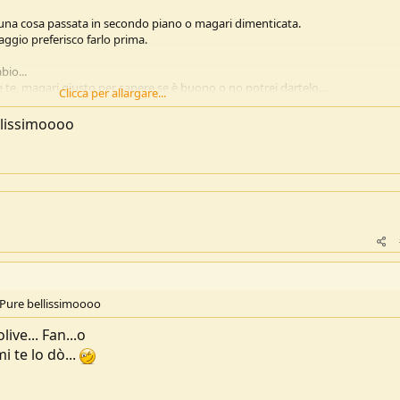
 una cosa passata in secondo piano o magari dimenticata.
ggio preferisco farlo prima.
bio...
e te, magari giusto per sapere se è buono o no potrei dartelo...
Clicca per allargare...
ellissimoooo
---
10 Maggio 2026
---
ato o è smontabile?
è Pure bellissimoooo
ive... Fan...o
 te lo dò...