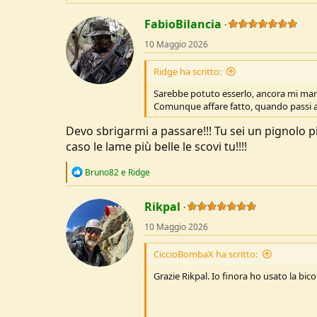
a
c
FabioBilancia
t
10 Maggio 2026
i
o
n
Ridge ha scritto:
s
:
Sarebbe potuto esserlo, ancora mi martel
Comunque affare fatto, quando passi a 
Devo sbrigarmi a passare!!! Tu sei un pignolo 
caso le lame più belle le scovi tu!!!!
R
Bruno82
e
Ridge
e
a
c
Rikpal
t
10 Maggio 2026
i
o
n
CiccioBombaX ha scritto:
s
:
Grazie Rikpal. Io finora ho usato la bic