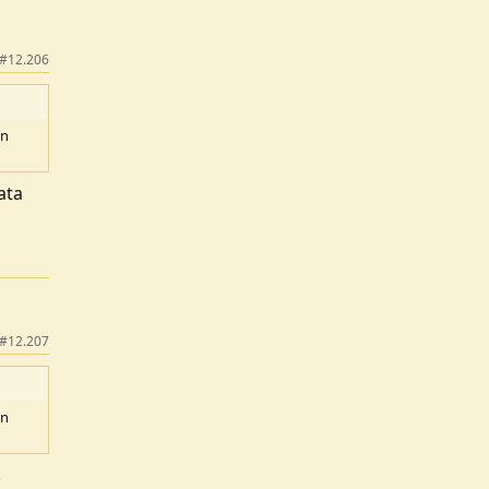
#12.206
in
sata
#12.207
in
.