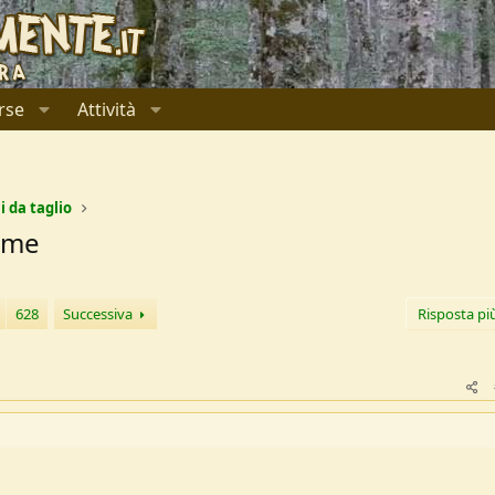
rse
Attività
i da taglio
lame
628
Successiva
Risposta pi