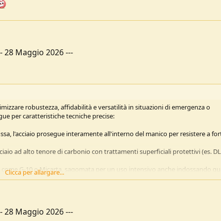
--
28 Maggio 2026
---
mizzare robustezza, affidabilità e versatilità in situazioni di emergenza o
gue per caratteristiche tecniche precise:
issa, l'acciaio prosegue interamente all'interno del manico per resistere a for
cciaio ad alto tenore di carbonio con trattamenti superficiali protettivi (es. DL
ti come G-10 o Micarta, sagomata per un uso intensivo anche indossando gu
Clicca per allargare...
i chiusura solidi e affidabili (ad esempio il Tri-Ad Lock ).
inforzate (es. Tanto, Drop Point) per perforare o fare leva senza danneggiars
--
28 Maggio 2026
---
 per comprare