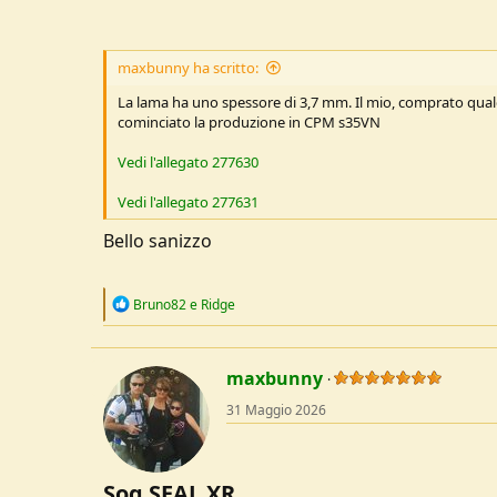
maxbunny ha scritto:
La lama ha uno spessore di 3,7 mm. Il mio, comprato qual
cominciato la produzione in CPM s35VN
Vedi l'allegato 277630
Vedi l'allegato 277631
Bello sanizzo
R
Bruno82
e
Ridge
e
a
c
t
maxbunny
i
o
31 Maggio 2026
n
s
:
Sog SEAL XR​