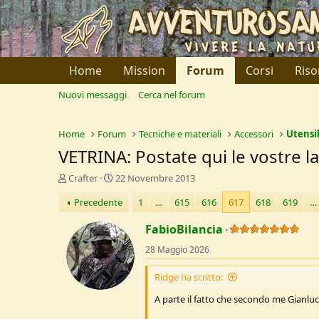
Home
Mission
Forum
Corsi
Riso
Nuovi messaggi
Cerca nel forum
Home
Forum
Tecniche e materiali
Accessori
Utensil
VETRINA: Postate qui le vostre 
C
D
Crafter
22 Novembre 2013
r
a
Precedente
1
…
615
616
617
618
619
…
e
t
a
a
FabioBilancia
t
d
o
i
28 Maggio 2026
r
I
e
n
Ridge ha scritto:
D
i
i
z
A parte il fatto che secondo me Gianluc
s
i
c
o