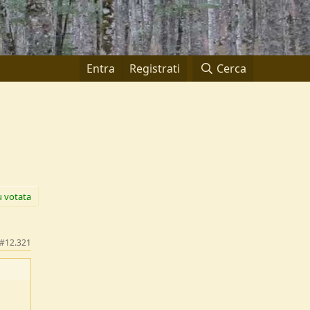
Entra
Registrati
Cerca
ù votata
#12.321