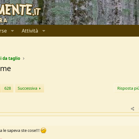
rse
Attività
i da taglio
lame
628
Successiva
Risposta pi
a le sapeva ste cose!!!