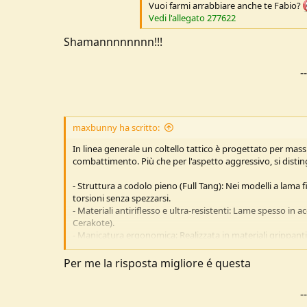
Vuoi farmi arrabbiare anche te Fabio?
u
Vedi l'allegato 277622
s
s
Shamannnnnnnn!!!
i
o
-
n
e
maxbunny ha scritto:
In linea generale un coltello tattico è progettato per massi
combattimento. Più che per l'aspetto aggressivo, si distin
- Struttura a codolo pieno (Full Tang): Nei modelli a lama f
torsioni senza spezzarsi.
- Materiali antiriflesso e ultra-resistenti: Lame spesso in a
Cerakote).
- Manicatura ergonomica: Realizzata in materiali grippan
tattici.
- Bloccaggio sicuro: Nei modelli pieghevoli, adotta sistemi d
Per me la risposta migliore é questa
- Geometria versatile: Spessori notevoli (4-6 mm) e punte r
-
Ad un appassionato di lame non serve la parola "tattico"