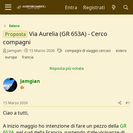
Entra
Registrati
Estero
Via Aurelia (GR 653A) - Cerco
Proposta
compagni
C
D
T
Jamgian
15 Marzo 2026
compagni di viaggio cercasi
estero
r
a
a
europa
francia
e
t
g
a
a
Risposta più votata
t
d
o
i
Jamgian
r
I
e
n
D
i
i
z
15 Marzo 2026
#1
s
i
c
o
Ciao a tutti,
u
s
s
A inizio maggio ho intenzione di fare un pezzo della
GR
i
653A
, nel sud della Francia, partendo dalle vicinanze di