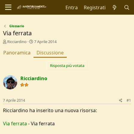
Entra
Registrati
Glossario
Via ferrata
C
D
Ricciardino
7 Aprile 2014
r
a
Panoramica
e
t
Discussione
a
a
t
d
Risposta più votata
o
i
r
I
Ricciardino
e
n
D
i
i
z
s
i
7 Aprile 2014
c
o
#1
u
Ricciardino ha inserito una nuova risorsa:
s
s
i
Via ferrata
- Via ferrata
o
n